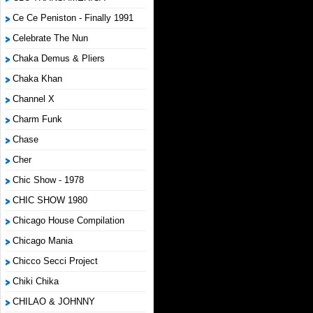
Ce Ce Peniston - Finally 1991
Celebrate The Nun
Chaka Demus & Pliers
Chaka Khan
Channel X
Charm Funk
Chase
Cher
Chic Show - 1978
CHIC SHOW 1980
Chicago House Compilation
Chicago Mania
Chicco Secci Project
Chiki Chika
CHILAO & JOHNNY