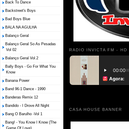
Back To Dance
Backstreet's Boys
Bad Boys Blue
BALA NA AGULHA
Balanço Geral
Balanço Geral So As Pesadas
Vol 02
RADIO INVICTA FM - HD
Balanço Geral Vol.2
Bally Boys - Go For What You
Know
Banana Power
Band 96-1 Dance - 1990
Banderas Remix 12
Bandido - I Drove All Night
CASA HOUSE BANNER
Bang O Barulho -Vol 1
Bang! - You Know I Know (The
Game Of Love)