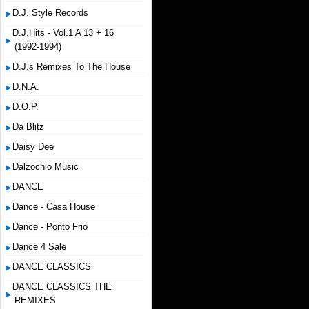
D.J. Style Records
D.J.Hits - Vol.1 A 13 + 16
(1992-1994)
D.J.s Remixes To The House
D.N.A.
D.O.P.
Da Blitz
Daisy Dee
Dalzochio Music
DANCE
Dance - Casa House
Dance - Ponto Frio
Dance 4 Sale
DANCE CLASSICS
DANCE CLASSICS THE
REMIXES