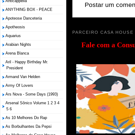
Anticappella
Postar um comen
ANYTHING BOX - PEACE
Apoteose Danceteria
Apotheosis
PARCEIRO CASA HOUSE
Aquarius
Fale com a
Consu
Arabian Nights
Arena Blanca
Aril - Happy Birthday Mr.
President
Armand Van Helden
Army Of Lovers
Ars Nova - Some Days (1993)
Arsenal Sônico Volume 1 2 3 4
5 6
As 10 Melhores Do Rap
As Borbulhantes Da Pepsi