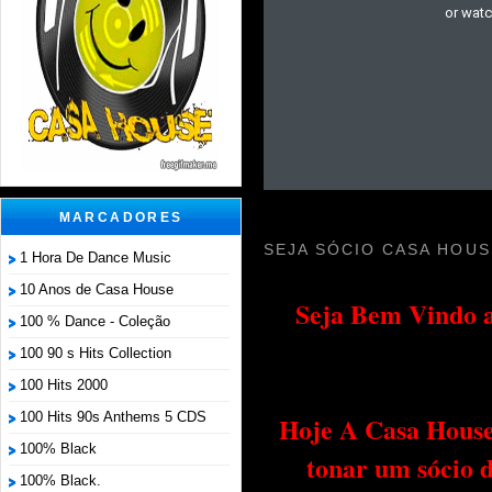
MARCADORES
SEJA SÓCIO CASA HOUS
1 Hora De Dance Music
10 Anos de Casa House
Seja Bem Vindo a
100 % Dance - Coleção
100 90 s Hits Collection
100 Hits 2000
100 Hits 90s Anthems 5 CDS
Hoje A Casa House 
100% Black
tonar um sócio 
100% Black.