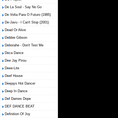
De La Soul - Say No Go
De Volta Para O Futuro (1985)
De-Javu - I Can't Stop (2001)
Dead Or Alive
Debbie Gibson
Deborahe - Don't Test Me
Deca Dance
Dee Jay Pirou
Deee-Lite
Deef House
Deejays Hot Dancer
Deep In Dance
Def Dames Dope
DEF DANCE BEAT
Definition Of Joy