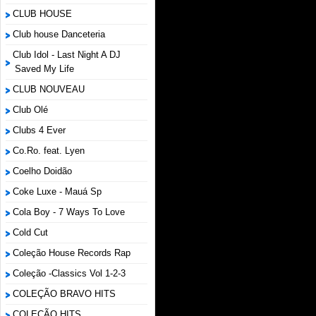
CLUB HOUSE
Club house Danceteria
Club Idol - Last Night A DJ
Saved My Life
CLUB NOUVEAU
Club Olé
Clubs 4 Ever
Co.Ro. feat. Lyen
Coelho Doidão
Coke Luxe - Mauá Sp
Cola Boy - 7 Ways To Love
Cold Cut
Coleção House Records Rap
Coleção -Classics Vol 1-2-3
COLEÇÃO BRAVO HITS
COLEÇÃO HITS