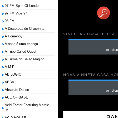
97 FM Spirit Of London
97 FM Vibe 97
98 FM
A Discoteca do Chacrinha
VINHETA - CASA HOUSE
A Homeboy
A noite é uma criança
A Tribe Called Quest
A Turma do Balão Mágico
A.M.P.
AB LOGIC
NOVA VINHETA CASA HO
ABBA
Absolute Dance
ACE OF BASE
Acid Factor Featuring Margie
M
BA
ACID HOUSE