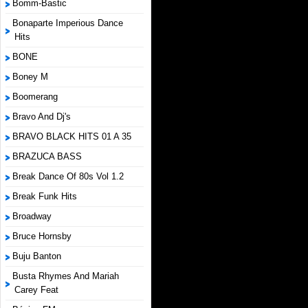
Bomm-Bastic
Bonaparte Imperious Dance
Hits
BONE
Boney M
Boomerang
Bravo And Dj's
BRAVO BLACK HITS 01 A 35
BRAZUCA BASS
Break Dance Of 80s Vol 1.2
Break Funk Hits
Broadway
Bruce Hornsby
Buju Banton
Busta Rhymes And Mariah
Carey Feat