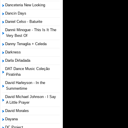
Danceteria New Looking
Dancin Days
Daniel Celso - Baturite
Dannii Minogue - This Is It The
Very Best Of
Danny Tenaglia + Celeda
Darkness
Darla Dirladada
DAT Dance Music Coleção
Piratinha
David Harleyson - In the
Summertime
David Michael Johnson - I Say
A Little Prayer
David Morales
Dayana
DC Project