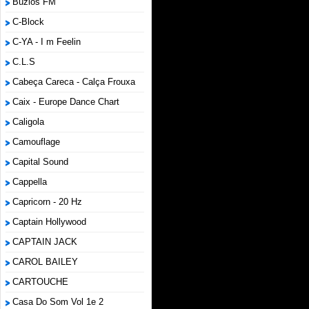
Búzios FM
C-Block
C-YA - I m Feelin
C.L.S
Cabeça Careca - Calça Frouxa
Caix - Europe Dance Chart
Caligola
Camouflage
Capital Sound
Cappella
Capricorn - 20 Hz
Captain Hollywood
CAPTAIN JACK
CAROL BAILEY
CARTOUCHE
Casa Do Som Vol 1e 2