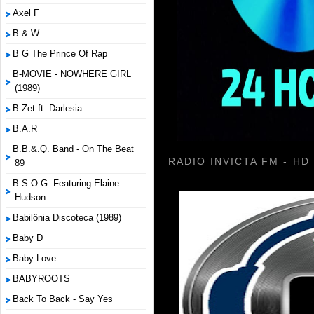
Axel F
B & W
B G The Prince Of Rap
B-MOVIE - NOWHERE GIRL
(1989)
B-Zet ft. Darlesia
B.A.R
B.B.&.Q. Band - On The Beat
RADIO INVICTA FM - HD
89
B.S.O.G. Featuring Elaine
Hudson
Babilônia Discoteca (1989)
Baby D
Baby Love
BABYROOTS
Back To Back - Say Yes