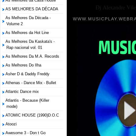
As Melhores da Casa House
Dj Alexandre Vile
AS MELHORES DA DÉCADA
As Melhores Da Década -
WWW.MUSICPLAY.WEBRA
Volume 2
As Melhores da Hot Line
As Melhores Da Kaskata's -
Rap nacional vol. 01
As Melhores Da M.A. Records
As Melhores Do Ilha
Asher D & Daddy Freddy
Athenas - Dance Mix - Bullet
Atlantic Dance mix
Atlantis - Because (Killer
mode)
ATOMIC HOUSE (1990)D.O.C
Atoozi
Awesome 3 - Don t Go