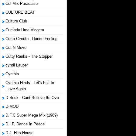
Cul Mix Paradaise
CULTURE BEAT
Culture Club
Curtindo Uma Viagem
Curto Circuto - Dance Feeling
Cut N Move
Cutty Ranks - The Stopper
cyndi Lauper
Cynthia
Cynthia Hinds - Let's Fall In
Love Again
D Rock - Cant Believe Its Ove
D-MOD
D.F.C Super Mega Mix (1989)
D.I.P. Dance In Peace
D.J. Hits House