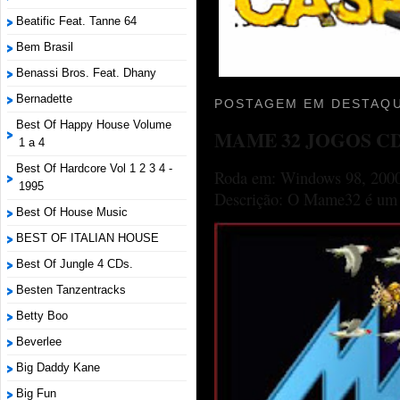
Beatific Feat. Tanne 64
Bem Brasil
Benassi Bros. Feat. Dhany
Bernadette
POSTAGEM EM DESTAQU
Best Of Happy House Volume
MAME 32 JOGOS C
1 a 4
Best Of Hardcore Vol 1 2 3 4 -
Roda em: Windows 98, 2000
1995
Descrição: O Mame32 é um p
Best Of House Music
BEST OF ITALIAN HOUSE
Best Of Jungle 4 CDs.
Besten Tanzentracks
Betty Boo
Beverlee
Big Daddy Kane
Big Fun