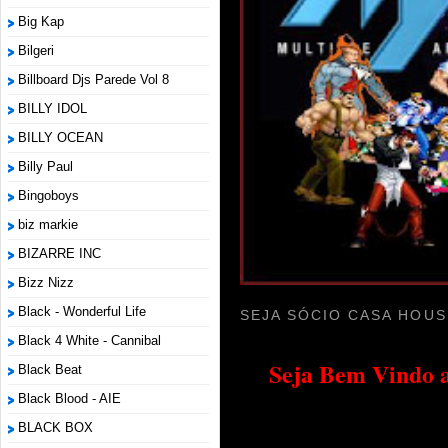
Big Kap
Bilgeri
Billboard Djs Parede Vol 8
BILLY IDOL
BILLY OCEAN
Billy Paul
Bingoboys
biz markie
BIZARRE INC
Bizz Nizz
Black - Wonderful Life
SEJA SÓCIO CASA HOUS
Black 4 White - Cannibal
Seja Bem Vindo a
Black Beat
Black Blood - AIE
BLACK BOX