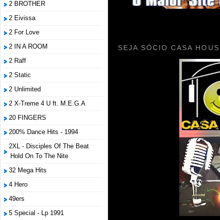
2 BROTHER
2 Eivissa
2 For Love
2 IN A ROOM
SEJA SÓCIO CASA HOUS
2 Raff
2 Static
2 Unlimited
2 X-Treme 4 U ft. M.E.G.A
20 FINGERS
200% Dance Hits - 1994
2XL - Disciples Of The Beat
Hold On To The Nite
32 Mega Hits
4 Hero
49ers
5 Special - Lp 1991