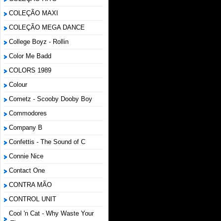
COLEÇÃO MAXI
COLEÇÃO MEGA DANCE
College Boyz ‎- Rollin
Color Me Badd
COLORS 1989
Colour
Cometz - Scooby Dooby Boy
Commodores
Company B
Confettis - The Sound of C
Connie Nice
Contact One
CONTRA MÃO
CONTROL UNIT
Cool 'n Cat - Why Waste Your