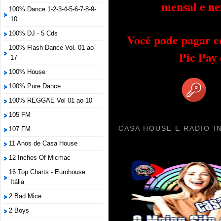
mensal e ne
100% Dance 1-2-3-4-5-6-7-8-9-
10
100% DJ - 5 Cds
Você pode pagar c
100% Flash Dance Vol. 01 ao
Pic Pay
17
100% House
100% Pure Dance
100% REGGAE Vol 01 ao 10
105 FM
CASA HOUSE E RADIO I
107 FM
11 Anos de Casa House
12 Inches Of Micmac
16 Top Charts - Eurohouse
Itália
2 Bad Mice
2 Boys