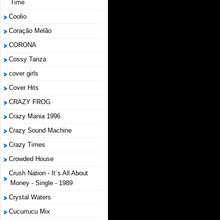
Time
Coolio
Coração Melão
CORONA
Cossy Tanza
cover girls
Cover Hits
CRAZY FROG
Crazy Mania 1996
Crazy Sound Machine
Crazy Times
Crowded House
Crush Nation - It´s All About
Money - Single - 1989
Crystal Waters
Cucurrucu Mix