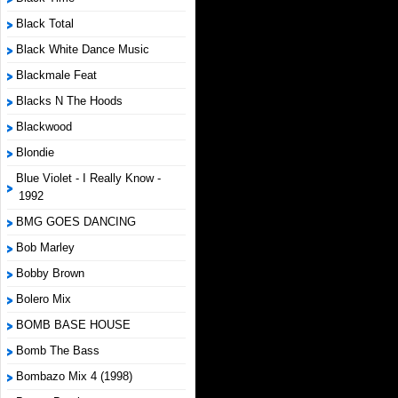
Black Total
Black White Dance Music
Blackmale Feat
Blacks N The Hoods
Blackwood
Blondie
Blue Violet - I Really Know -
1992
BMG GOES DANCING
Bob Marley
Bobby Brown
Bolero Mix
BOMB BASE HOUSE
Bomb The Bass
Bombazo Mix 4 (1998)