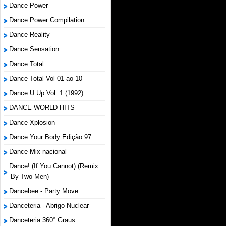
Dance Power
Dance Power Compilation
Dance Reality
Dance Sensation
Dance Total
Dance Total Vol 01 ao 10
Dance U Up Vol. 1 (1992)
DANCE WORLD HITS
Dance Xplosion
Dance Your Body Edição 97
Dance-Mix nacional
Dance! (If You Cannot) (Remix
By Two Men)
Dancebee - Party Move
Danceteria - Abrigo Nuclear
Danceteria 360° Graus