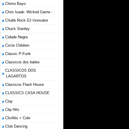
Chimo Bayo
Chris Isaak- Wicked Game -
Chubb Rock DJ Innovator
Chuck Stanley
Cidade Negra
Circle Children
Classic P-Funk
Classicos dos bailes
CLASSICOS DOS
LAGARTOS
Classicos Flash House
CLASSICS CASA HOUSE
Clay
Clip Hits
Clivillés + Cole
Club Dancing