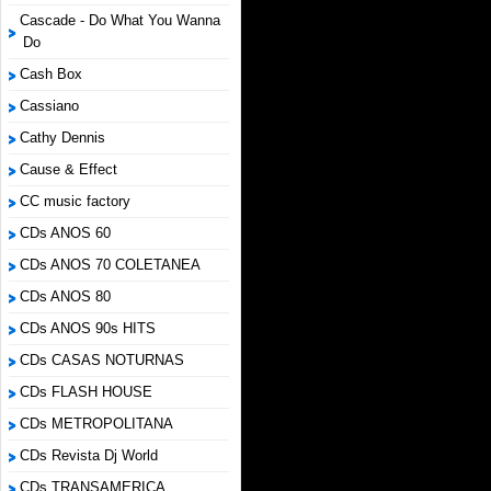
Cascade - Do What You Wanna
Do
Cash Box
Cassiano
Cathy Dennis
Cause & Effect
CC music factory
CDs ANOS 60
CDs ANOS 70 COLETANEA
CDs ANOS 80
CDs ANOS 90s HITS
CDs CASAS NOTURNAS
CDs FLASH HOUSE
CDs METROPOLITANA
CDs Revista Dj World
CDs TRANSAMERICA