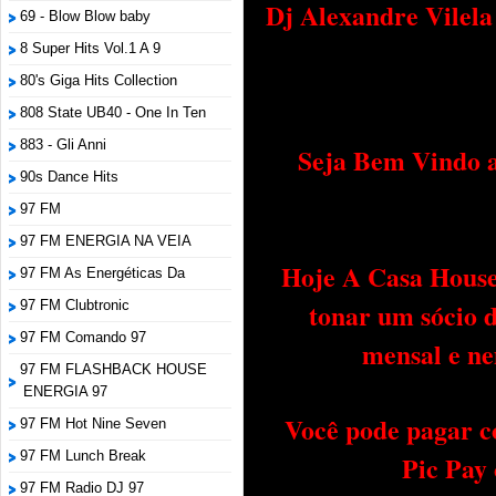
Dj Alexandre Vilel
69 - Blow Blow baby
8 Super Hits Vol.1 A 9
80's Giga Hits Collection
808 State UB40 - One In Ten
883 - Gli Anni
Seja Bem Vindo a
90s Dance Hits
97 FM
97 FM ENERGIA NA VEIA
Hoje A Casa House 
97 FM As Energéticas Da
tonar um sócio 
97 FM Clubtronic
97 FM Comando 97
mensal e ne
97 FM FLASHBACK HOUSE
ENERGIA 97
Você pode pagar c
97 FM Hot Nine Seven
97 FM Lunch Break
Pic Pay
97 FM Radio DJ 97