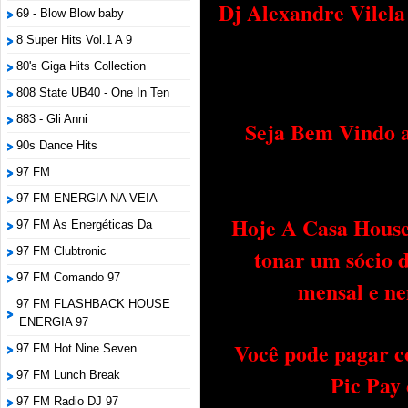
Dj Alexandre Vilel
69 - Blow Blow baby
8 Super Hits Vol.1 A 9
80's Giga Hits Collection
808 State UB40 - One In Ten
883 - Gli Anni
Seja Bem Vindo a
90s Dance Hits
97 FM
97 FM ENERGIA NA VEIA
Hoje A Casa House 
97 FM As Energéticas Da
tonar um sócio 
97 FM Clubtronic
97 FM Comando 97
mensal e ne
97 FM FLASHBACK HOUSE
ENERGIA 97
Você pode pagar c
97 FM Hot Nine Seven
97 FM Lunch Break
Pic Pay
97 FM Radio DJ 97