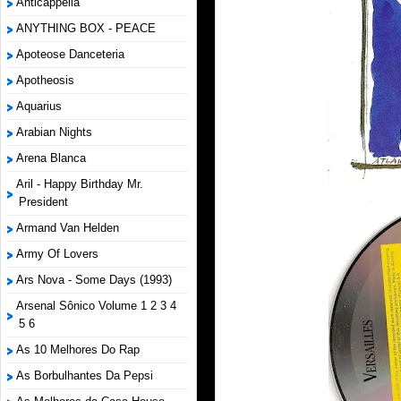
Anticappella
ANYTHING BOX - PEACE
Apoteose Danceteria
Apotheosis
Aquarius
Arabian Nights
Arena Blanca
Aril - Happy Birthday Mr.
President
Armand Van Helden
Army Of Lovers
Ars Nova - Some Days (1993)
Arsenal Sônico Volume 1 2 3 4
5 6
As 10 Melhores Do Rap
As Borbulhantes Da Pepsi