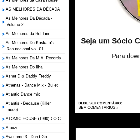
As Melhores da Casa House
AS MELHORES DA DÉCADA
As Melhores Da Década -
Volume 2
As Melhores da Hot Line
Seja um Sócio 
As Melhores Da Kaskata's -
Rap nacional vol. 01
Para down
As Melhores Da M.A. Records
As Melhores Do Ilha
Asher D & Daddy Freddy
Athenas - Dance Mix - Bullet
Atlantic Dance mix
Atlantis - Because (Killer
DEIXE SEU COMENTÁRIO:
SEM COMENTÁRIOS »
mode)
ATOMIC HOUSE (1990)D.O.C
Atoozi
Awesome 3 - Don t Go