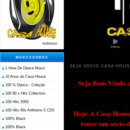
MARCADORES
SEJA SÓCIO CASA HOUS
1 Hora De Dance Music
10 Anos de Casa House
Seja Bem Vindo a
100 % Dance - Coleção
100 90 s Hits Collection
100 Hits 2000
100 Hits 90s Anthems 5 CDS
Hoje A Casa House 
100% Black
tonar um sócio 
100% Black.