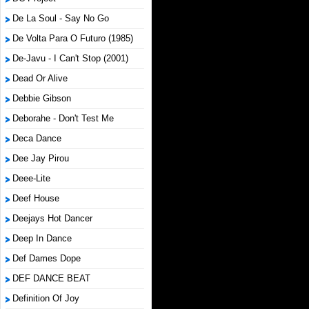
De La Soul - Say No Go
De Volta Para O Futuro (1985)
De-Javu - I Can't Stop (2001)
Dead Or Alive
Debbie Gibson
Deborahe - Don't Test Me
Deca Dance
Dee Jay Pirou
Deee-Lite
Deef House
Deejays Hot Dancer
Deep In Dance
Def Dames Dope
DEF DANCE BEAT
Definition Of Joy