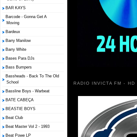
BAR KAYS
Barcode - Gonna Get A
Moving
Bardeux
Barry Manilow
Barry White
Bases Para DJs
Bass Bumpers
Bassheads - Back To The Old
School
RADIO INVICTA FM - HD
Bassline Boys - Warbeat
BATE CABEÇA
BEASTIE BOYS
Beat Club
Beat Master Vol 2 - 1993
Beat Powe LP