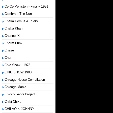
Ce Ce Peniston - Finally 1991
Celebrate The Nun
Chaka Demus & Pliers
Chaka Khan
Channel X
Charm Funk
Chase
Cher
Chic Show - 1978
CHIC SHOW 1980
Chicago House Compilation
Chicago Mania
Chicco Secci Project
Chiki Chika
CHILAO & JOHNNY