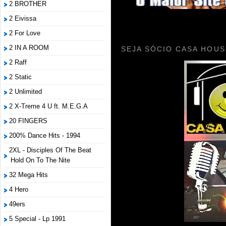
2 BROTHER
2 Eivissa
2 For Love
2 IN A ROOM
SEJA SÓCIO CASA HOUS
2 Raff
2 Static
2 Unlimited
2 X-Treme 4 U ft. M.E.G.A
20 FINGERS
200% Dance Hits - 1994
2XL - Disciples Of The Beat
Hold On To The Nite
32 Mega Hits
4 Hero
49ers
5 Special - Lp 1991