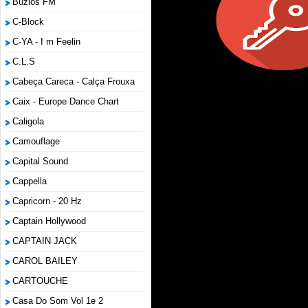
Búzios FM
C-Block
C-YA - I m Feelin
C.L.S
Cabeça Careca - Calça Frouxa
Caix - Europe Dance Chart
Caligola
Camouflage
Capital Sound
Cappella
Capricorn - 20 Hz
Captain Hollywood
CAPTAIN JACK
CAROL BAILEY
CARTOUCHE
Casa Do Som Vol 1e 2