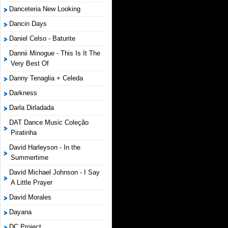
Danceteria New Looking
Dancin Days
Daniel Celso - Baturite
Dannii Minogue - This Is It The
Very Best Of
Danny Tenaglia + Celeda
Darkness
Darla Dirladada
DAT Dance Music Coleção
Piratinha
David Harleyson - In the
Summertime
David Michael Johnson - I Say
A Little Prayer
David Morales
Dayana
DC Project