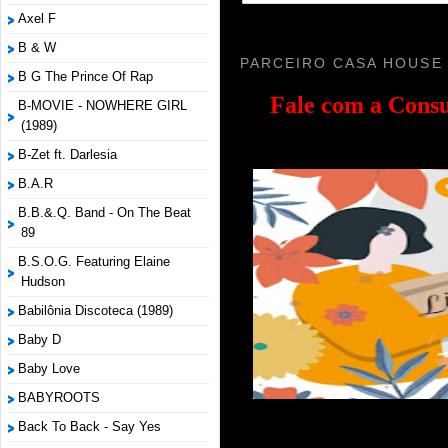
Axel F
B & W
PARCEIRO CASA HOUSE
B G The Prince Of Rap
Fale com a
Consu
B-MOVIE - NOWHERE GIRL
(1989)
B-Zet ft. Darlesia
B.A.R
B.B.&.Q. Band - On The Beat
89
B.S.O.G. Featuring Elaine
Hudson
Babilônia Discoteca (1989)
Baby D
Baby Love
BABYROOTS
Back To Back - Say Yes