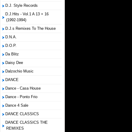
D.J. Style Records
D.J.Hits - Vol.1 A 13 + 16
(1992-1994)
D.J.s Remixes To The House
D.N.A.
D.O.P.
Da Blitz
Daisy Dee
Dalzochio Music
DANCE
Dance - Casa House
Dance - Ponto Frio
Dance 4 Sale
DANCE CLASSICS
DANCE CLASSICS THE
REMIXES