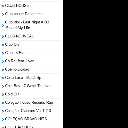
CLUB HOUSE
Club house Danceteria
Club Idol - Last Night A DJ
Saved My Life
CLUB NOUVEAU
Club Olé
Clubs 4 Ever
Co.Ro. feat. Lyen
Coelho Doidão
Coke Luxe - Mauá Sp
Cola Boy - 7 Ways To Love
Cold Cut
Coleção House Records Rap
Coleção -Classics Vol 1-2-3
COLEÇÃO BRAVO HITS
COLEÇÃO HITS