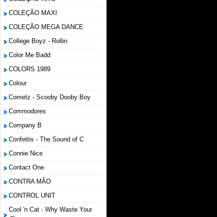
COLEÇÃO MAXI
COLEÇÃO MEGA DANCE
College Boyz ‎- Rollin
Color Me Badd
COLORS 1989
Colour
Cometz - Scooby Dooby Boy
Commodores
Company B
Confettis - The Sound of C
Connie Nice
Contact One
CONTRA MÃO
CONTROL UNIT
Cool 'n Cat - Why Waste Your