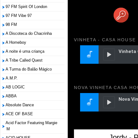
97 FM Spirit Of London
97 FM Vibe 97
98 FM
A Discoteca do Chacrinha
VINHETA - CASA HOUSE
A Homeboy
A noite é uma criança
A Tribe Called Quest
A Turma do Balão Mágico
A.M.P.
AB LOGIC
NOVA VINHETA CASA HO
ABBA
Absolute Dance
ACE OF BASE
Acid Factor Featuring Margie
M
Jordy - 
ACID HOUSE