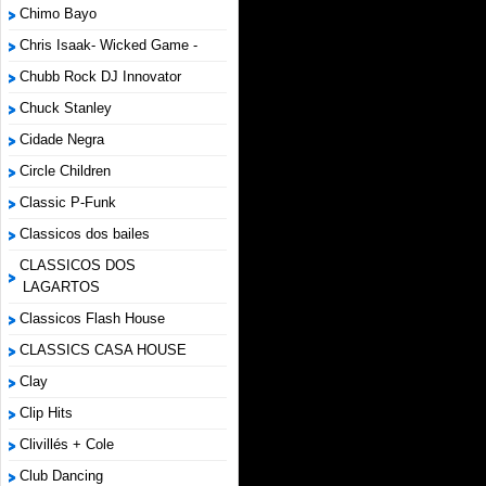
Chimo Bayo
Chris Isaak- Wicked Game -
Chubb Rock DJ Innovator
Chuck Stanley
Cidade Negra
Circle Children
Classic P-Funk
Classicos dos bailes
CLASSICOS DOS
LAGARTOS
Classicos Flash House
CLASSICS CASA HOUSE
Clay
Clip Hits
Clivillés + Cole
Club Dancing