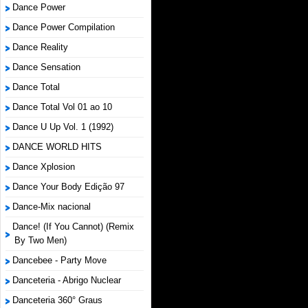
Dance Power
Dance Power Compilation
Dance Reality
Dance Sensation
Dance Total
Dance Total Vol 01 ao 10
Dance U Up Vol. 1 (1992)
DANCE WORLD HITS
Dance Xplosion
Dance Your Body Edição 97
Dance-Mix nacional
Dance! (If You Cannot) (Remix
By Two Men)
Dancebee - Party Move
Danceteria - Abrigo Nuclear
Danceteria 360° Graus