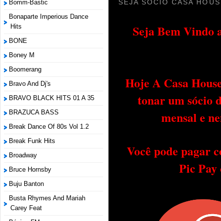
SEJA SÓCIO CASA HOUS
Bomm-Bastic
Bonaparte Imperious Dance
Seja Bem Vindo a
Hits
BONE
Boney M
Boomerang
Hoje A Casa House 
Bravo And Dj's
tonar um sócio 
BRAVO BLACK HITS 01 A 35
BRAZUCA BASS
mensal e ne
Break Dance Of 80s Vol 1.2
Break Funk Hits
Você pode pagar c
Broadway
Pic Pay
Bruce Hornsby
Buju Banton
Busta Rhymes And Mariah
Carey Feat