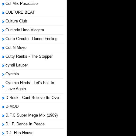
Cul Mix Paradaise
CULTURE BEAT
Culture Club
Curtindo Uma Viagem
Curto Circuto - Dance Feeling
Cut N Move
Cutty Ranks - The Stopper
cyndi Lauper
Cynthia
Cynthia Hinds - Let's Fall In
Love Again
D Rock - Cant Believe Its Ove
D-MOD
D.F.C Super Mega Mix (1989)
D.I.P. Dance In Peace
D.J. Hits House