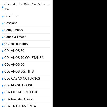
Cascade - Do What You Wanna
Do
Cash Box
Cassiano
Cathy Dennis
Cause & Effect
CC music factory
CDs ANOS 60
CDs ANOS 70 COLETANEA
CDs ANOS 80
CDs ANOS 90s HITS
CDs CASAS NOTURNAS
CDs FLASH HOUSE
CDs METROPOLITANA
CDs Revista Dj World
CDs TRANSAMERICA