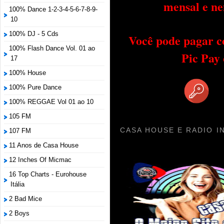
mensal e ne
100% Dance 1-2-3-4-5-6-7-8-9-
10
100% DJ - 5 Cds
Você pode pagar c
100% Flash Dance Vol. 01 ao
Pic Pay
17
100% House
100% Pure Dance
100% REGGAE Vol 01 ao 10
105 FM
CASA HOUSE E RADIO I
107 FM
11 Anos de Casa House
12 Inches Of Micmac
16 Top Charts - Eurohouse
Itália
2 Bad Mice
2 Boys