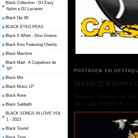
Black Collection - DJ Eazy
Nylon e DJ Lucianor
Black Djs 99
BLACK EYED PEAS
Black II White - Dino Groove
Black Kiss Featuring Cherita
Black Machine
Black Mad - A Coqueluxe de
SP
POSTAGEM EM DESTAQU
Black Mix
MAME 32 JOGOS C
Black Music LP
Roda em: Windows 98, 2000
Black Rose
Descrição: O Mame32 é um p
Black Sabbath
BLACK SONGS IN LOVE VOL
1 - 2023
Black Sound
Black Time