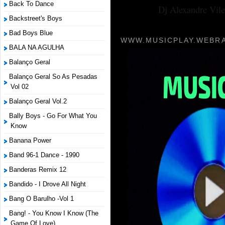
Back To Dance
Dj Alexandre Vile
Backstreet's Boys
Bad Boys Blue
WWW.MUSICPLAY.WEBRA
BALA NA AGULHA
Balanço Geral
Balanço Geral So As Pesadas
Vol 02
Balanço Geral Vol.2
Bally Boys - Go For What You
Know
Banana Power
Band 96-1 Dance - 1990
Banderas Remix 12
Bandido - I Drove All Night
Bang O Barulho -Vol 1
Bang! - You Know I Know (The
Game Of Love)