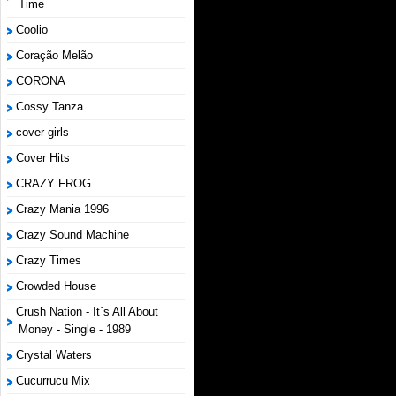
Time
Coolio
Coração Melão
CORONA
Cossy Tanza
cover girls
Cover Hits
CRAZY FROG
Crazy Mania 1996
Crazy Sound Machine
Crazy Times
Crowded House
Crush Nation - It´s All About
Money - Single - 1989
Crystal Waters
Cucurrucu Mix