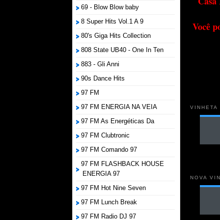
Casa 
69 - Blow Blow baby
8 Super Hits Vol.1 A 9
Você p
80's Giga Hits Collection
808 State UB40 - One In Ten
883 - Gli Anni
90s Dance Hits
97 FM
97 FM ENERGIA NA VEIA
VINHETA
97 FM As Energéticas Da
97 FM Clubtronic
97 FM Comando 97
97 FM FLASHBACK HOUSE
ENERGIA 97
NOVA VI
97 FM Hot Nine Seven
97 FM Lunch Break
97 FM Radio DJ 97