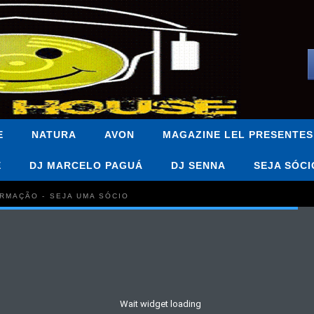
E
NATURA
AVON
MAGAZINE LEL PRESENTES
E
DJ MARCELO PAGUÁ
DJ SENNA
SEJA SÓCI
FORMAÇÃO - SEJA UMA SÓCIO