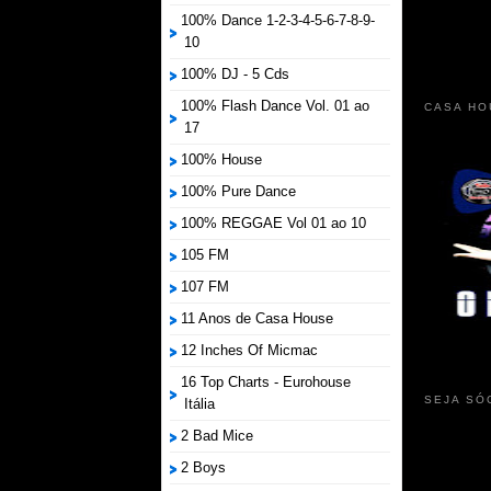
100% Dance 1-2-3-4-5-6-7-8-9-
10
100% DJ - 5 Cds
100% Flash Dance Vol. 01 ao
CASA HO
17
100% House
100% Pure Dance
100% REGGAE Vol 01 ao 10
105 FM
107 FM
11 Anos de Casa House
12 Inches Of Micmac
16 Top Charts - Eurohouse
SEJA SÓ
Itália
2 Bad Mice
2 Boys