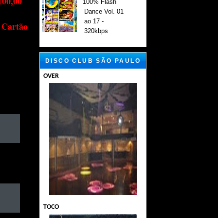
100,00
100% Flash
Dance Vol. 01
ao 17 -
 Cartão
320kbps
DISCO CLUB SÃO PAULO
OVER
TOCO