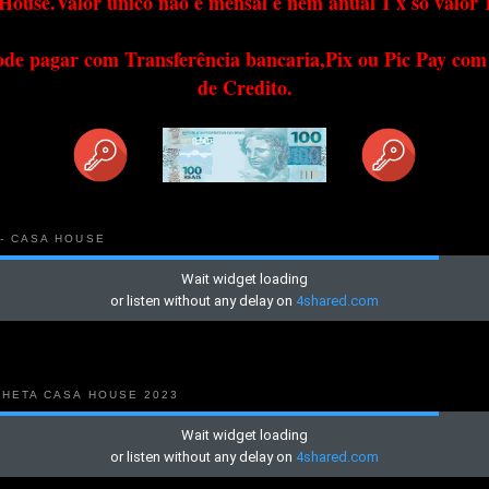
House.Valor único não é mensal e nem anual 1 x só valor 
ode pagar com Transferência bancaria,Pix ou Pic Pay com
de Credito.
 - CASA HOUSE
NHETA CASA HOUSE 2023