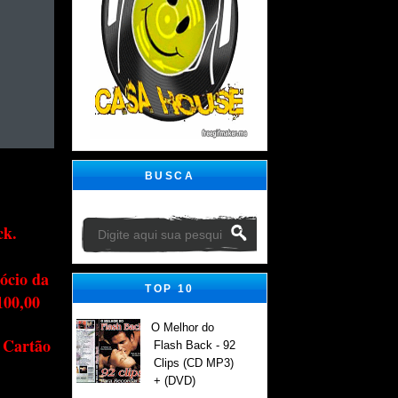
BUSCA
ck.
ócio da
TOP 10
100,00
O Melhor do
 Cartão
Flash Back - 92
Clips (CD MP3)
+ (DVD)