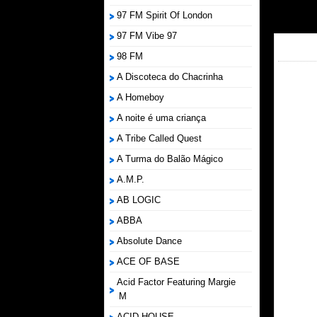
97 FM Spirit Of London
97 FM Vibe 97
98 FM
A Discoteca do Chacrinha
A Homeboy
A noite é uma criança
A Tribe Called Quest
A Turma do Balão Mágico
A.M.P.
AB LOGIC
ABBA
Absolute Dance
ACE OF BASE
Acid Factor Featuring Margie
M
ACID HOUSE