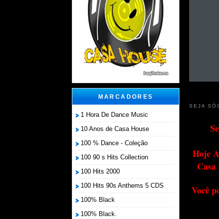
MARCADORES
SEJA SÓ
1 Hora De Dance Music
Se
10 Anos de Casa House
100 % Dance - Coleção
Hoje A
100 90 s Hits Collection
Casa 
100 Hits 2000
100 Hits 90s Anthems 5 CDS
Você p
100% Black
100% Black.