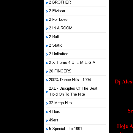
2 BROTHER
2 Eivissa
2 For Love
2 IN A ROOM
2 Raff
2 Static
2 Unlimited
2 X-Treme 4 U ft. M.E.G.A
20 FINGERS
200% Dance Hits - 1994
Dj Alex
2XL - Disciples Of The Beat
Hold On To The Nite
32 Mega Hits
Se
4 Hero
49ers
Hoje A
5 Special - Lp 1991