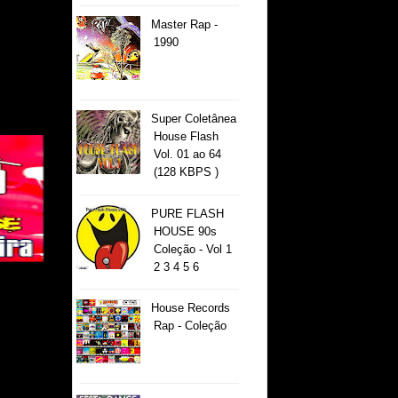
Master Rap -
1990
Super Coletânea
House Flash
Vol. 01 ao 64
(128 KBPS )
PURE FLASH
HOUSE 90s
Coleção - Vol 1
2 3 4 5 6
House Records
Rap - Coleção