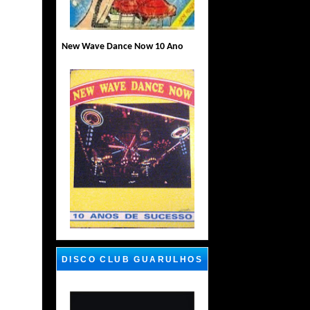
New Wave Dance Now 10 Ano
DISCO CLUB GUARULHOS
SP