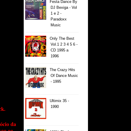
Festa Dance By
DJ Bexiga - Vol
1 e 2 -
Paradoxx
Music
Only The Best
Vol.1 2 3 4 5 6 -
CD 1995 a
1996
The Crazy Hits
Of Dance Music
- 1995
Ultimix 35 -
1990
ck.
ócio da