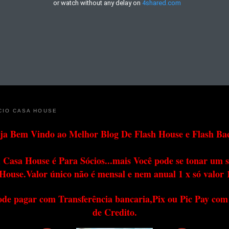
CIO CASA HOUSE
ja Bem Vindo ao Melhor Blog De Flash House e Flash Ba
 Casa House é Para Sócios...mais Você pode se tonar um s
House.Valor único não é mensal e nem anual 1 x só valor 
ode pagar com Transferência bancaria,Pix ou Pic Pay com
de Credito.