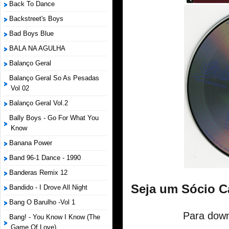
Back To Dance
Backstreet's Boys
Bad Boys Blue
BALA NA AGULHA
Balanço Geral
Balanço Geral So As Pesadas
Vol 02
Balanço Geral Vol.2
Bally Boys - Go For What You
Know
Banana Power
Band 96-1 Dance - 1990
Banderas Remix 12
Seja um Sócio C
Bandido - I Drove All Night
Bang O Barulho -Vol 1
Para down
Bang! - You Know I Know (The
Game Of Love)