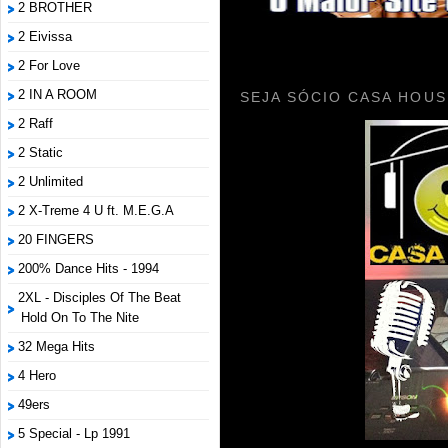
2 BROTHER
2 Eivissa
2 For Love
2 IN A ROOM
SEJA SÓCIO CASA HOUS
2 Raff
2 Static
2 Unlimited
2 X-Treme 4 U ft. M.E.G.A
20 FINGERS
200% Dance Hits - 1994
2XL - Disciples Of The Beat
Hold On To The Nite
32 Mega Hits
4 Hero
49ers
5 Special - Lp 1991