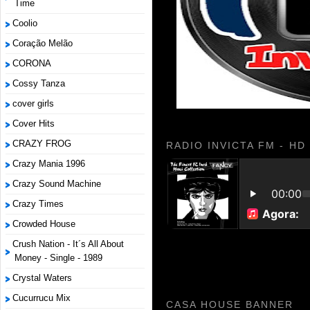
Time
Coolio
Coração Melão
CORONA
Cossy Tanza
cover girls
Cover Hits
CRAZY FROG
RADIO INVICTA FM - HD
Crazy Mania 1996
Crazy Sound Machine
Crazy Times
Crowded House
Crush Nation - It´s All About
Money - Single - 1989
Crystal Waters
Cucurrucu Mix
CASA HOUSE BANNER