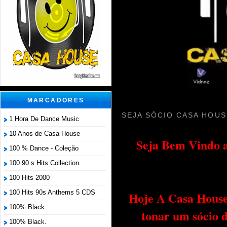
MARCADORES
SEJA SÓCIO CASA HOUS
1 Hora De Dance Music
10 Anos de Casa House
Seja Bem Vindo a
100 % Dance - Coleção
100 90 s Hits Collection
100 Hits 2000
100 Hits 90s Anthems 5 CDS
Hoje A Casa House 
100% Black
tonar um sócio 
100% Black.