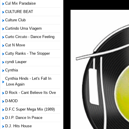
Cul Mix Paradaise
CULTURE BEAT
Culture Club
Curtindo Uma Viagem
Curto Circuto - Dance Feeling
Cut N Move
Cutty Ranks - The Stopper
cyndi Lauper
Cynthia
Cynthia Hinds - Let's Fall In
Love Again
D Rock - Cant Believe Its Ove
D-MOD
D.F.C Super Mega Mix (1989)
D.I.P. Dance In Peace
D.J. Hits House