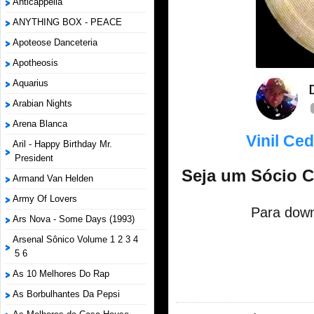
Anticappella
ANYTHING BOX - PEACE
Apoteose Danceteria
Apotheosis
Aquarius
Arabian Nights
Arena Blanca
Vinil Ce
Aril - Happy Birthday Mr.
President
Seja um Sócio 
Armand Van Helden
Army Of Lovers
Para down
Ars Nova - Some Days (1993)
Arsenal Sônico Volume 1 2 3 4
5 6
As 10 Melhores Do Rap
As Borbulhantes Da Pepsi