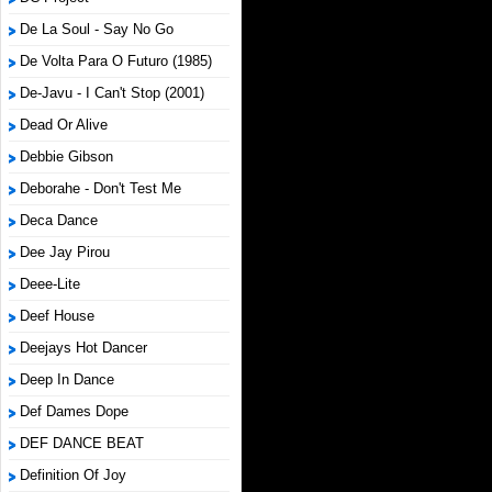
De La Soul - Say No Go
De Volta Para O Futuro (1985)
De-Javu - I Can't Stop (2001)
Dead Or Alive
Debbie Gibson
Deborahe - Don't Test Me
Deca Dance
Dee Jay Pirou
Deee-Lite
Deef House
Deejays Hot Dancer
Deep In Dance
Def Dames Dope
DEF DANCE BEAT
Definition Of Joy