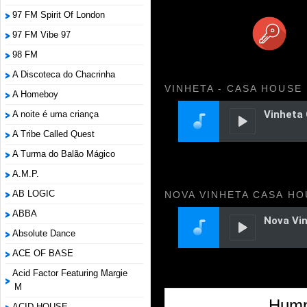
97 FM Spirit Of London
97 FM Vibe 97
98 FM
A Discoteca do Chacrinha
VINHETA - CASA HOUSE
A Homeboy
A noite é uma criança
A Tribe Called Quest
A Turma do Balão Mágico
A.M.P.
AB LOGIC
NOVA VINHETA CASA HO
ABBA
Absolute Dance
ACE OF BASE
Acid Factor Featuring Margie
M
Hump
ACID HOUSE