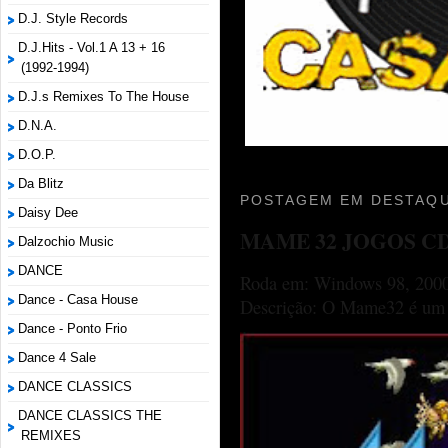
D.J. Style Records
D.J.Hits - Vol.1 A 13 + 16
(1992-1994)
D.J.s Remixes To The House
D.N.A.
D.O.P.
Da Blitz
POSTAGEM EM DESTAQU
Daisy Dee
MAME 32 JOGOS C
Dalzochio Music
DANCE
Roda em: Windows 98, 2000
Dance - Casa House
Descrição: O Mame32 é um p
Dance - Ponto Frio
Dance 4 Sale
DANCE CLASSICS
DANCE CLASSICS THE
REMIXES