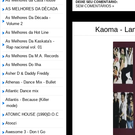
As Melhores da Casa House
DEIXE SEU COMENTÁRIO:
SEM COMENTÁRIOS »
AS MELHORES DA DÉCADA
As Melhores Da Década -
Volume 2
Kaoma - Lam
As Melhores da Hot Line
As Melhores Da Kaskata's -
Rap nacional vol. 01
As Melhores Da M.A. Records
As Melhores Do Ilha
Asher D & Daddy Freddy
Athenas - Dance Mix - Bullet
Atlantic Dance mix
Atlantis - Because (Killer
mode)
ATOMIC HOUSE (1990)D.O.C
Atoozi
Awesome 3 - Don t Go