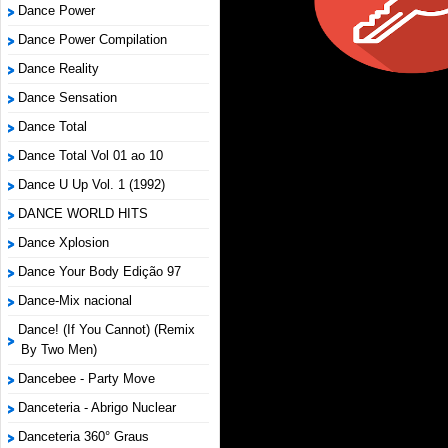
Dance Power
Dance Power Compilation
Dance Reality
Dance Sensation
Dance Total
Dance Total Vol 01 ao 10
Dance U Up Vol. 1 (1992)
DANCE WORLD HITS
Dance Xplosion
Dance Your Body Edição 97
Dance-Mix nacional
Dance! (If You Cannot) (Remix
By Two Men)
Dancebee - Party Move
Danceteria - Abrigo Nuclear
Danceteria 360° Graus