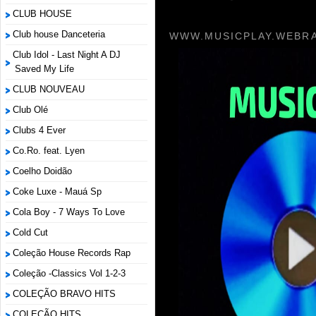
CLUB HOUSE
Club house Danceteria
WWW.MUSICPLAY.WEBRA
Club Idol - Last Night A DJ
Saved My Life
CLUB NOUVEAU
Club Olé
Clubs 4 Ever
Co.Ro. feat. Lyen
Coelho Doidão
Coke Luxe - Mauá Sp
Cola Boy - 7 Ways To Love
Cold Cut
Coleção House Records Rap
Coleção -Classics Vol 1-2-3
COLEÇÃO BRAVO HITS
COLEÇÃO HITS