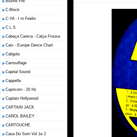
Búzios FM
C-Block
C-YA - I m Feelin
C.L.S
Cabeça Careca - Calça Frouxa
Caix - Europe Dance Chart
Caligola
Camouflage
Capital Sound
Cappella
Capricorn - 20 Hz
Captain Hollywood
CAPTAIN JACK
CAROL BAILEY
CARTOUCHE
Casa Do Som Vol 1e 2