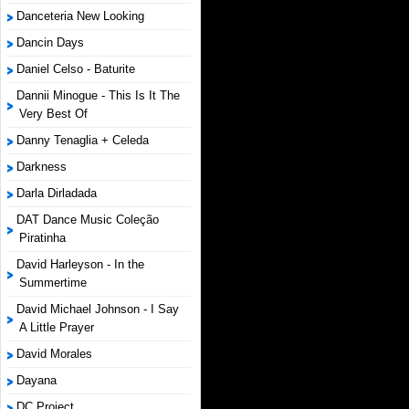
Danceteria New Looking
Dancin Days
Daniel Celso - Baturite
Dannii Minogue - This Is It The
Very Best Of
Danny Tenaglia + Celeda
Darkness
Darla Dirladada
DAT Dance Music Coleção
Piratinha
David Harleyson - In the
Summertime
David Michael Johnson - I Say
A Little Prayer
David Morales
Dayana
DC Project