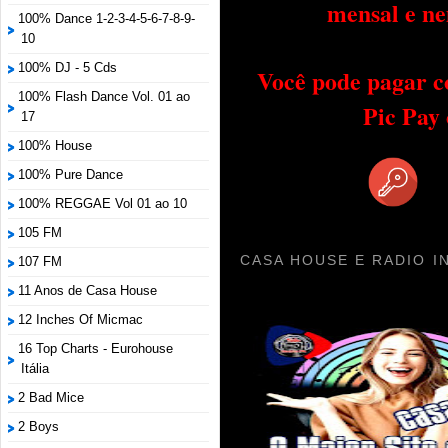
mensal e ne
100% Dance 1-2-3-4-5-6-7-8-9-
10
100% DJ - 5 Cds
Você pode pagar c
100% Flash Dance Vol. 01 ao
Pic Pay
17
100% House
100% Pure Dance
100% REGGAE Vol 01 ao 10
105 FM
CASA HOUSE E RADIO I
107 FM
11 Anos de Casa House
12 Inches Of Micmac
16 Top Charts - Eurohouse
Itália
2 Bad Mice
2 Boys