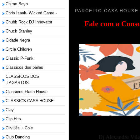
Chimo Bayo
PARCEIRO CASA HOUSE
Chris Isaak- Wicked Game -
Fale com a
Consu
Chubb Rock DJ Innovator
Chuck Stanley
Cidade Negra
Circle Children
Classic P-Funk
Classicos dos bailes
CLASSICOS DOS
LAGARTOS
Classicos Flash House
CLASSICS CASA HOUSE
Clay
Clip Hits
Clivillés + Cole
Dj Alexandre Vile
Club Dancing