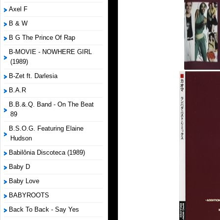
Axel F
B & W
B G The Prince Of Rap
B-MOVIE - NOWHERE GIRL
(1989)
B-Zet ft. Darlesia
B.A.R
B.B.&.Q. Band - On The Beat
89
B.S.O.G. Featuring Elaine
Hudson
Babilônia Discoteca (1989)
Baby D
Baby Love
BABYROOTS
Back To Back - Say Yes