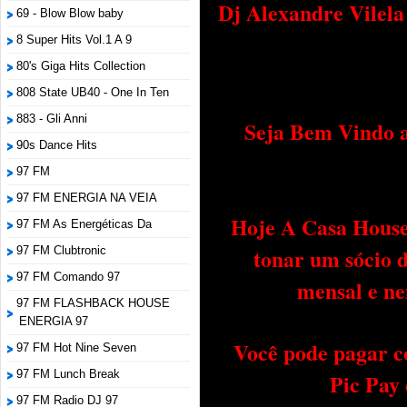
Dj Alexandre Vilel
69 - Blow Blow baby
8 Super Hits Vol.1 A 9
80's Giga Hits Collection
808 State UB40 - One In Ten
883 - Gli Anni
Seja Bem Vindo a
90s Dance Hits
97 FM
97 FM ENERGIA NA VEIA
Hoje A Casa House 
97 FM As Energéticas Da
tonar um sócio 
97 FM Clubtronic
97 FM Comando 97
mensal e ne
97 FM FLASHBACK HOUSE
ENERGIA 97
Você pode pagar c
97 FM Hot Nine Seven
97 FM Lunch Break
Pic Pay
97 FM Radio DJ 97