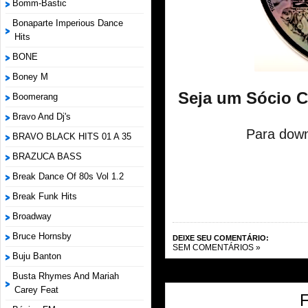
Bomm-Bastic
Bonaparte Imperious Dance
Hits
BONE
Boney M
Seja um Sócio 
Boomerang
Bravo And Dj's
Para down
BRAVO BLACK HITS 01 A 35
BRAZUCA BASS
Break Dance Of 80s Vol 1.2
Break Funk Hits
Broadway
Bruce Hornsby
DEIXE SEU COMENTÁRIO:
SEM COMENTÁRIOS »
Buju Banton
Busta Rhymes And Mariah
Carey Feat
F