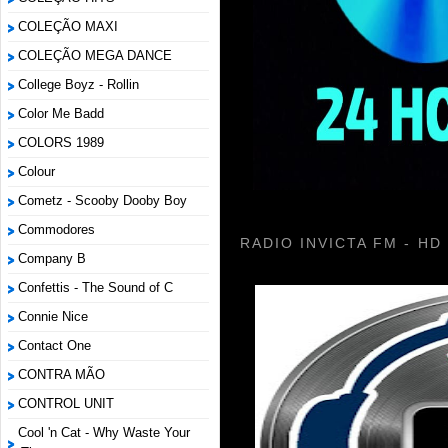
COLEÇÃO MAXI
COLEÇÃO MEGA DANCE
College Boyz ‎- Rollin
Color Me Badd
COLORS 1989
Colour
Cometz - Scooby Dooby Boy
Commodores
RADIO INVICTA FM - HD
Company B
Confettis - The Sound of C
Connie Nice
Contact One
CONTRA MÃO
CONTROL UNIT
Cool 'n Cat - Why Waste Your