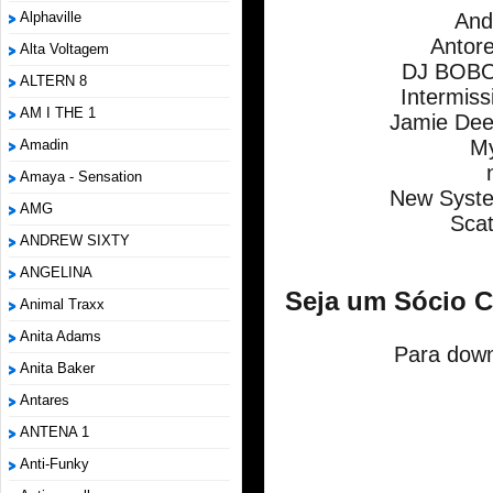
Alphaville
And
Antore
Alta Voltagem
DJ BOBO 
ALTERN 8
Intermis
AM I THE 1
Jamie Dee
My
Amadin
Amaya - Sensation
New Syste
AMG
Sca
ANDREW SIXTY
ANGELINA
Seja um Sócio 
Animal Traxx
Anita Adams
Para down
Anita Baker
Antares
ANTENA 1
Anti-Funky