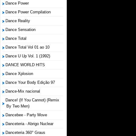
Dance Power
Dance Power Compilation
Dance Reality
Dance Sensation
Dance Total
Dance Total Vol 01 ao 10
Dance U Up Vol. 1 (1992)
DANCE WORLD HITS
Dance Xplosion
Dance Your Body Edição 97
Dance-Mix nacional
Dance! (If You Cannot) (Remix
By Two Men)
Dancebee - Party Move
Danceteria - Abrigo Nuclear
Danceteria 360° Graus