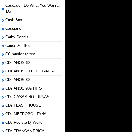
Cascade - Do What You Wanna
Do
Cash Box
Cassiano
Cathy Dennis
Cause & Effect
CC music factory
CDs ANOS 60
CDs ANOS 70 COLETANEA
CDs ANOS 80
CDs ANOS 90s HITS
CDs CASAS NOTURNAS
CDs FLASH HOUSE
CDs METROPOLITANA
CDs Revista Dj World
CDs TRANSAMERICA