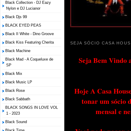
Black Collection - DJ Eazy
Nylon e DJ Lucianor
Black Djs 99
BLACK EYED PEAS
Black II White - Dino Groove
Black Kiss Featuring Cherita
SEJA SÓCIO CASA HOUS
Black Machine
Seja Bem Vindo a
Black Mad - A Coqueluxe de
SP
Black Mix
Black Music LP
Hoje A Casa House 
Black Rose
tonar um sócio 
Black Sabbath
BLACK SONGS IN LOVE VOL
mensal e ne
1 - 2023
Black Sound
Black Time