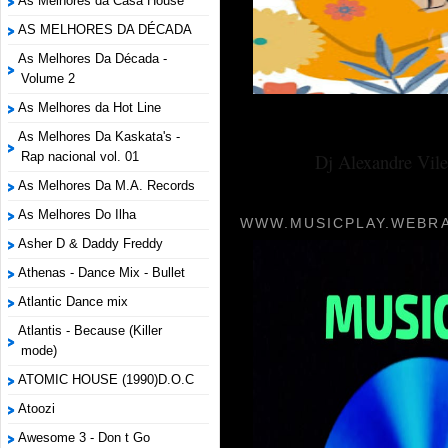
As Melhores da Casa House
AS MELHORES DA DÉCADA
As Melhores Da Década -
Volume 2
As Melhores da Hot Line
As Melhores Da Kaskata's -
Rap nacional vol. 01
Dj Alexandre Vile
As Melhores Da M.A. Records
As Melhores Do Ilha
WWW.MUSICPLAY.WEBRA
Asher D & Daddy Freddy
Athenas - Dance Mix - Bullet
Atlantic Dance mix
Atlantis - Because (Killer
mode)
ATOMIC HOUSE (1990)D.O.C
Atoozi
Awesome 3 - Don t Go