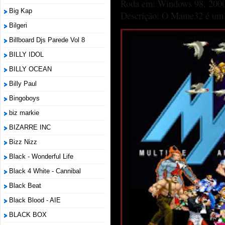
Roda em: Windows 98, 2000
Big Kap
Descrição: O Mame32 é um p
Bilgeri
Billboard Djs Parede Vol 8
BILLY IDOL
BILLY OCEAN
Billy Paul
Bingoboys
biz markie
BIZARRE INC
Bizz Nizz
Black - Wonderful Life
Black 4 White - Cannibal
Black Beat
Black Blood - AIE
BLACK BOX