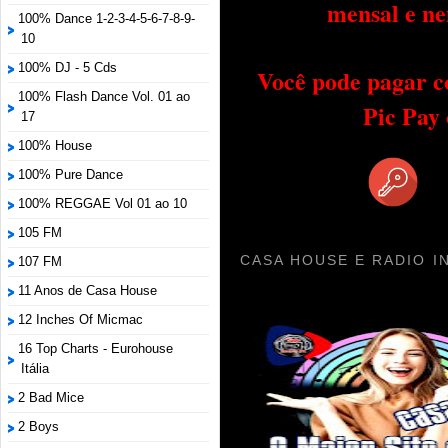
mensal e ne
100% Dance 1-2-3-4-5-6-7-8-9-
10
100% DJ - 5 Cds
Você pode pagar c
100% Flash Dance Vol. 01 ao
Pic Pay
17
100% House
100% Pure Dance
100% REGGAE Vol 01 ao 10
105 FM
CASA HOUSE E RADIO I
107 FM
11 Anos de Casa House
12 Inches Of Micmac
16 Top Charts - Eurohouse
Itália
2 Bad Mice
2 Boys