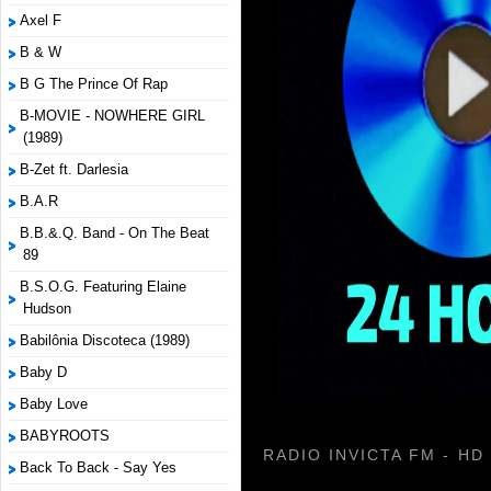
Axel F
B & W
B G The Prince Of Rap
B-MOVIE - NOWHERE GIRL
(1989)
B-Zet ft. Darlesia
B.A.R
B.B.&.Q. Band - On The Beat
89
B.S.O.G. Featuring Elaine
Hudson
Babilônia Discoteca (1989)
Baby D
Baby Love
BABYROOTS
RADIO INVICTA FM - HD
Back To Back - Say Yes