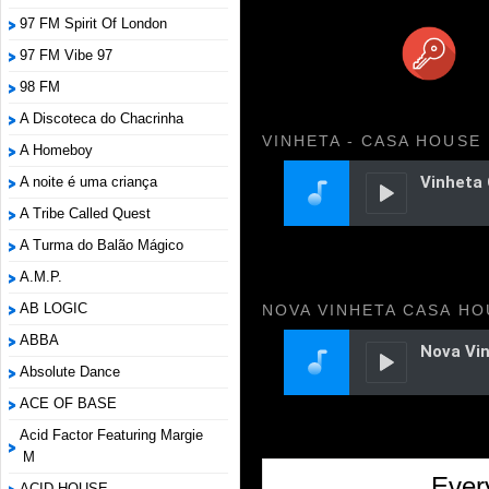
97 FM Spirit Of London
97 FM Vibe 97
98 FM
A Discoteca do Chacrinha
VINHETA - CASA HOUSE
A Homeboy
A noite é uma criança
A Tribe Called Quest
A Turma do Balão Mágico
A.M.P.
AB LOGIC
NOVA VINHETA CASA HO
ABBA
Absolute Dance
ACE OF BASE
Acid Factor Featuring Margie
M
Ever
ACID HOUSE