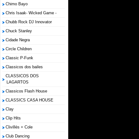
Chimo Bayo
Chris Isaak- Wicked Game -
Chubb Rock DJ Innovator
Chuck Stanley
Cidade Negra
Circle Children
Classic P-Funk
Classicos dos bailes
CLASSICOS DOS
LAGARTOS
Classicos Flash House
CLASSICS CASA HOUSE
Clay
Clip Hits
Clivillés + Cole
Club Dancing