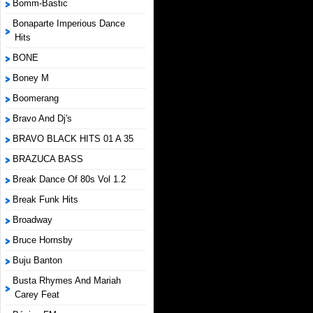
Bomm-Bastic
Bonaparte Imperious Dance
Hits
BONE
Boney M
Boomerang
Bravo And Dj's
BRAVO BLACK HITS 01 A 35
BRAZUCA BASS
Break Dance Of 80s Vol 1.2
Break Funk Hits
Broadway
Bruce Hornsby
Buju Banton
Busta Rhymes And Mariah
Carey Feat