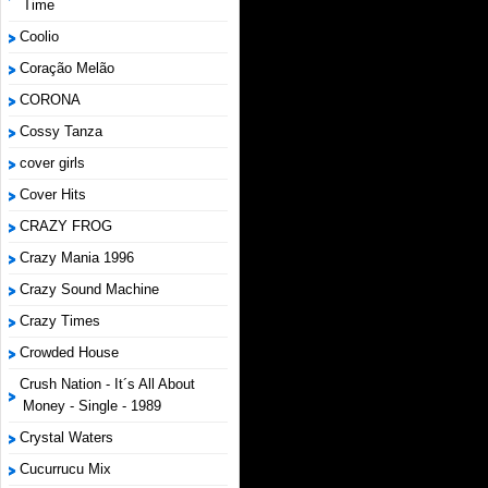
Time
Coolio
Coração Melão
CORONA
Cossy Tanza
cover girls
Cover Hits
CRAZY FROG
Crazy Mania 1996
Crazy Sound Machine
Crazy Times
Crowded House
Crush Nation - It´s All About
Money - Single - 1989
Crystal Waters
Cucurrucu Mix