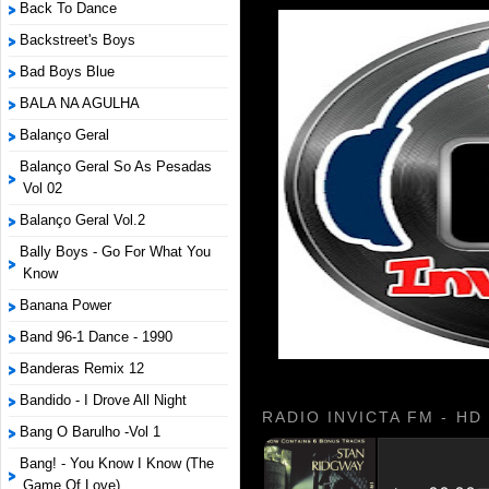
Back To Dance
Backstreet's Boys
Bad Boys Blue
BALA NA AGULHA
Balanço Geral
Balanço Geral So As Pesadas
Vol 02
Balanço Geral Vol.2
Bally Boys - Go For What You
Know
Banana Power
Band 96-1 Dance - 1990
Banderas Remix 12
Bandido - I Drove All Night
RADIO INVICTA FM - HD
Bang O Barulho -Vol 1
Bang! - You Know I Know (The
Game Of Love)