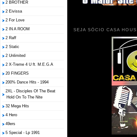
2 BROTHER
2 Eivissa
2 For Love
2 IN A ROOM
SEJA SÓCIO CASA HOUS
2 Raff
2 Static
2 Unlimited
2 X-Treme 4 U ft. M.E.G.A
20 FINGERS
200% Dance Hits - 1994
2XL - Disciples Of The Beat
Hold On To The Nite
32 Mega Hits
4 Hero
49ers
5 Special - Lp 1991