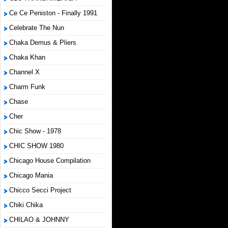
Ce Ce Peniston - Finally 1991
Celebrate The Nun
Chaka Demus & Pliers
Chaka Khan
Channel X
Charm Funk
Chase
Cher
Chic Show - 1978
CHIC SHOW 1980
Chicago House Compilation
Chicago Mania
Chicco Secci Project
Chiki Chika
CHILAO & JOHNNY