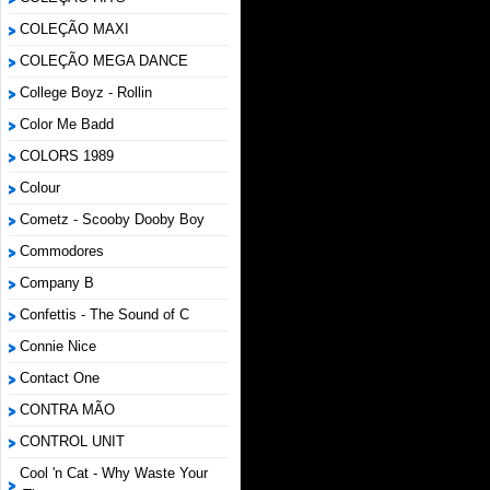
COLEÇÃO MAXI
COLEÇÃO MEGA DANCE
College Boyz ‎- Rollin
Color Me Badd
COLORS 1989
Colour
Cometz - Scooby Dooby Boy
Commodores
Company B
Confettis - The Sound of C
Connie Nice
Contact One
CONTRA MÃO
CONTROL UNIT
Cool 'n Cat - Why Waste Your