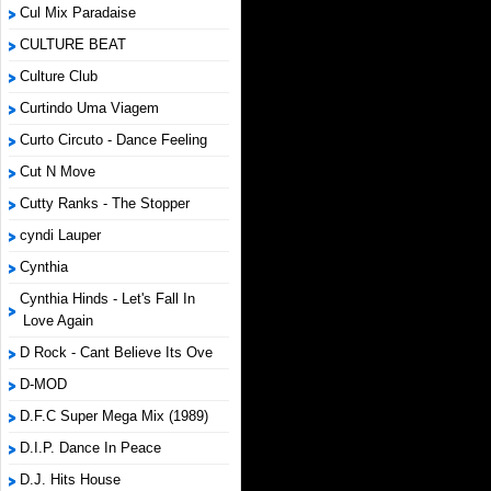
Cul Mix Paradaise
CULTURE BEAT
Culture Club
Curtindo Uma Viagem
Curto Circuto - Dance Feeling
Cut N Move
Cutty Ranks - The Stopper
cyndi Lauper
Cynthia
Cynthia Hinds - Let's Fall In
Love Again
D Rock - Cant Believe Its Ove
D-MOD
D.F.C Super Mega Mix (1989)
D.I.P. Dance In Peace
D.J. Hits House