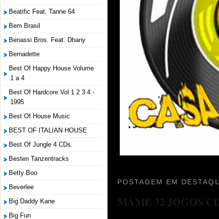
Beatific Feat. Tanne 64
Bem Brasil
Benassi Bros. Feat. Dhany
Bernadette
Best Of Happy House Volume
1 a 4
Best Of Hardcore Vol 1 2 3 4 -
1995
Best Of House Music
BEST OF ITALIAN HOUSE
Best Of Jungle 4 CDs.
Besten Tanzentracks
Betty Boo
POSTAGEM EM DESTAQU
Beverlee
MAME 32 JOGOS C
Big Daddy Kane
Big Fun