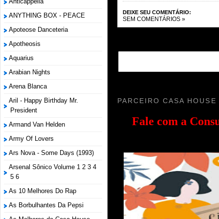
Anticappella
DEIXE SEU COMENTÁRIO:
ANYTHING BOX - PEACE
SEM COMENTÁRIOS »
Apoteose Danceteria
Apotheosis
Aquarius
Arabian Nights
Arena Blanca
PARCEIRO CASA HOUSE
Aril - Happy Birthday Mr.
President
Fale com a
Consu
Armand Van Helden
Army Of Lovers
Ars Nova - Some Days (1993)
Arsenal Sônico Volume 1 2 3 4
5 6
As 10 Melhores Do Rap
As Borbulhantes Da Pepsi