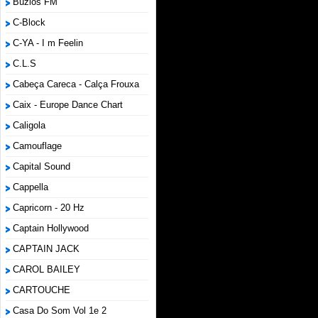
Búzios FM
C-Block
C-YA - I m Feelin
C.L.S
Cabeça Careca - Calça Frouxa
Caix - Europe Dance Chart
Caligola
Camouflage
Capital Sound
Cappella
Capricorn - 20 Hz
Captain Hollywood
CAPTAIN JACK
CAROL BAILEY
CARTOUCHE
Casa Do Som Vol 1e 2