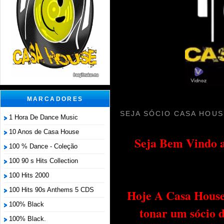
MARCADORES
SEJA SÓCIO CASA HOUS
1 Hora De Dance Music
10 Anos de Casa House
Seja Bem Vindo a
100 % Dance - Coleção
100 90 s Hits Collection
100 Hits 2000
100 Hits 90s Anthems 5 CDS
Hoje A Casa House 
100% Black
tonar um sócio 
100% Black.