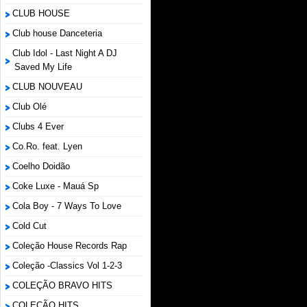
CLUB HOUSE
Club house Danceteria
Club Idol - Last Night A DJ
Saved My Life
CLUB NOUVEAU
Club Olé
Clubs 4 Ever
Co.Ro. feat. Lyen
Coelho Doidão
Coke Luxe - Mauá Sp
Cola Boy - 7 Ways To Love
Cold Cut
Coleção House Records Rap
Coleção -Classics Vol 1-2-3
COLEÇÃO BRAVO HITS
COLEÇÃO HITS