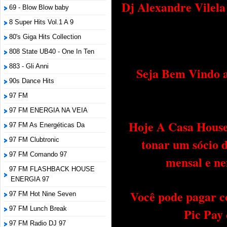
Dj Alexandre Vilel
69 - Blow Blow baby
8 Super Hits Vol.1 A 9
80's Giga Hits Collection
808 State UB40 - One In Ten
883 - Gli Anni
Seja Bem Vindo a
90s Dance Hits
97 FM
97 FM ENERGIA NA VEIA
Hoje A Casa House 
97 FM As Energéticas Da
tonar um sócio 
97 FM Clubtronic
97 FM Comando 97
mensal e ne
97 FM FLASHBACK HOUSE
ENERGIA 97
Você pode pagar c
97 FM Hot Nine Seven
97 FM Lunch Break
Pic Pay
97 FM Radio DJ 97