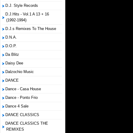
D.J. Style Records
D.J.Hits - Vol.1 A 13 + 16
(1992-1994)
D.J.s Remixes To The House
D.N.A.
D.O.P.
Da Blitz
Daisy Dee
Dalzochio Music
DANCE
Dance - Casa House
Dance - Ponto Frio
Dance 4 Sale
DANCE CLASSICS
DANCE CLASSICS THE
REMIXES