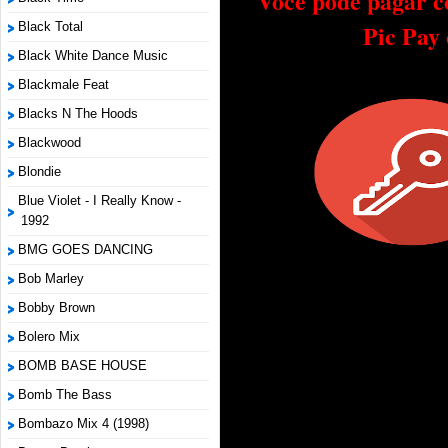
Você pode pagar c
Pic Pay
Black Total
Black White Dance Music
Blackmale Feat
Blacks N The Hoods
Blackwood
Blondie
Blue Violet - I Really Know -
1992
BMG GOES DANCING
Bob Marley
Bobby Brown
Bolero Mix
BOMB BASE HOUSE
Bomb The Bass
Bombazo Mix 4 (1998)