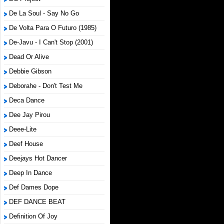
De La Soul - Say No Go
De Volta Para O Futuro (1985)
De-Javu - I Can't Stop (2001)
Dead Or Alive
Debbie Gibson
Deborahe - Don't Test Me
Deca Dance
Dee Jay Pirou
Deee-Lite
Deef House
Deejays Hot Dancer
Deep In Dance
Def Dames Dope
DEF DANCE BEAT
Definition Of Joy