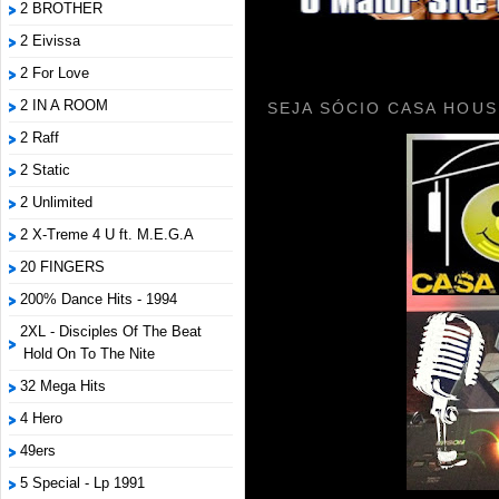
2 BROTHER
2 Eivissa
2 For Love
2 IN A ROOM
SEJA SÓCIO CASA HOUS
2 Raff
2 Static
2 Unlimited
2 X-Treme 4 U ft. M.E.G.A
20 FINGERS
200% Dance Hits - 1994
2XL - Disciples Of The Beat
Hold On To The Nite
32 Mega Hits
4 Hero
49ers
5 Special - Lp 1991