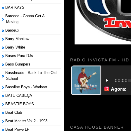
BAR KAYS
Barcode - Gonna Get A
Moving
Bardeux
Barry Manilow
Barry White
Bases Para DJs
RADIO INVICTA FM - HD
Bass Bumpers
Bassheads - Back To The Old
School
Bassline Boys - Warbeat
BATE CABEÇA
BEASTIE BOYS
Beat Club
Beat Master Vol 2 - 1993
CASA HOUSE BANNER
Beat Powe LP