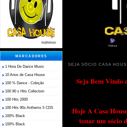
MARCADORES
SEJA SÓCIO CASA HOUS
1 Hora De Dance Music
10 Anos de Casa House
Seja Bem Vindo a
100 % Dance - Coleção
100 90 s Hits Collection
100 Hits 2000
100 Hits 90s Anthems 5 CDS
Hoje A Casa House 
100% Black
tonar um sócio 
100% Black.