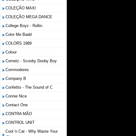
COLEÇÃO MAXI
COLEÇÃO MEGA DANCE
College Boyz ‎- Rollin
Color Me Badd
COLORS 1989
Colour
Cometz - Scooby Dooby Boy
Commodores
Company B
Confettis - The Sound of C
Connie Nice
Contact One
CONTRA MÃO
CONTROL UNIT
Cool 'n Cat - Why Waste Your