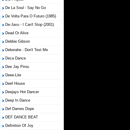
De La Soul - Say No Go
De Volta Para O Futuro (1985)
De-Javu - I Can't Stop (2001)
Dead Or Alive
Debbie Gibson
Deborahe - Don't Test Me
Deca Dance
Dee Jay Pirou
Deee-Lite
Deef House
Deejays Hot Dancer
Deep In Dance
Def Dames Dope
DEF DANCE BEAT
Definition Of Joy