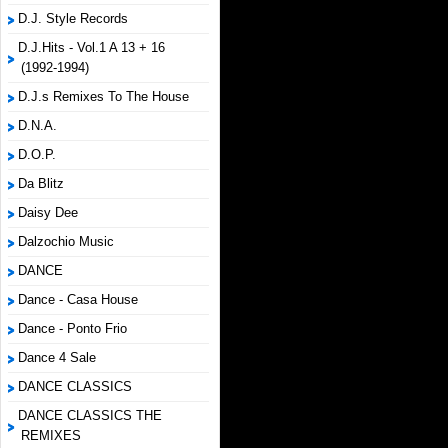
D.J. Style Records
D.J.Hits - Vol.1 A 13 + 16
(1992-1994)
D.J.s Remixes To The House
D.N.A.
D.O.P.
Da Blitz
Daisy Dee
Dalzochio Music
DANCE
Dance - Casa House
Dance - Ponto Frio
Dance 4 Sale
DANCE CLASSICS
DANCE CLASSICS THE
REMIXES