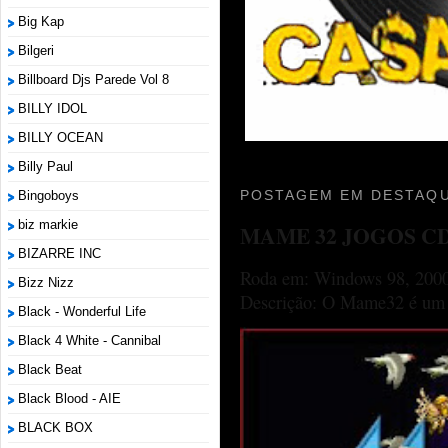
Big Kap
Bilgeri
Billboard Djs Parede Vol 8
BILLY IDOL
BILLY OCEAN
Billy Paul
POSTAGEM EM DESTAQU
Bingoboys
biz markie
MAME 32 JOGOS C
BIZARRE INC
Roda em: Windows 98, 2000
Bizz Nizz
Descrição: O Mame32 é um p
Black - Wonderful Life
Black 4 White - Cannibal
Black Beat
Black Blood - AIE
BLACK BOX