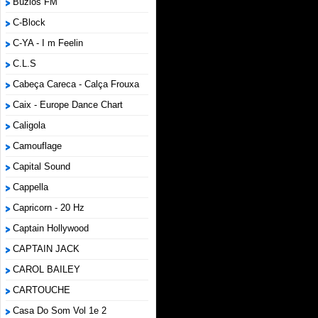
Búzios FM
C-Block
C-YA - I m Feelin
C.L.S
Cabeça Careca - Calça Frouxa
Caix - Europe Dance Chart
Caligola
Camouflage
Capital Sound
Cappella
Capricorn - 20 Hz
Captain Hollywood
CAPTAIN JACK
CAROL BAILEY
CARTOUCHE
Casa Do Som Vol 1e 2