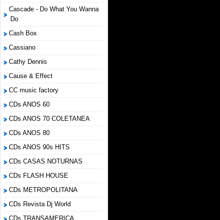
Cascade - Do What You Wanna
Do
Cash Box
Cassiano
Cathy Dennis
Cause & Effect
CC music factory
CDs ANOS 60
CDs ANOS 70 COLETANEA
CDs ANOS 80
CDs ANOS 90s HITS
CDs CASAS NOTURNAS
CDs FLASH HOUSE
CDs METROPOLITANA
CDs Revista Dj World
CDs TRANSAMERICA