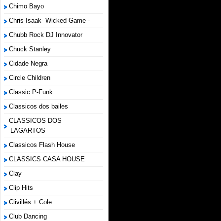
Chimo Bayo
Chris Isaak- Wicked Game -
Chubb Rock DJ Innovator
Chuck Stanley
Cidade Negra
Circle Children
Classic P-Funk
Classicos dos bailes
CLASSICOS DOS
LAGARTOS
Classicos Flash House
CLASSICS CASA HOUSE
Clay
Clip Hits
Clivillés + Cole
Club Dancing