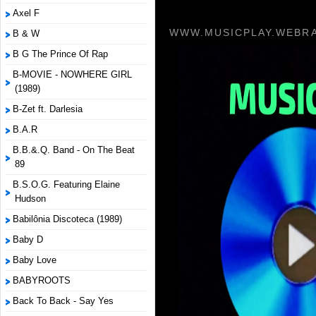
Axel F
WWW.MUSICPLAY.WEBRA
B & W
B G The Prince Of Rap
B-MOVIE - NOWHERE GIRL
(1989)
B-Zet ft. Darlesia
B.A.R
B.B.&.Q. Band - On The Beat
89
B.S.O.G. Featuring Elaine
Hudson
Babilônia Discoteca (1989)
Baby D
Baby Love
BABYROOTS
Back To Back - Say Yes