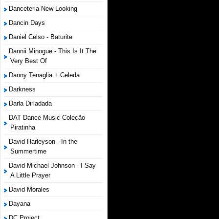
Danceteria New Looking
Dancin Days
Daniel Celso - Baturite
Dannii Minogue - This Is It The
Very Best Of
Danny Tenaglia + Celeda
Darkness
Darla Dirladada
DAT Dance Music Coleção
Piratinha
David Harleyson - In the
Summertime
David Michael Johnson - I Say
A Little Prayer
David Morales
Dayana
DC Project