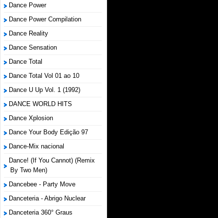
Dance Power
Dance Power Compilation
Dance Reality
Dance Sensation
Dance Total
Dance Total Vol 01 ao 10
Dance U Up Vol. 1 (1992)
DANCE WORLD HITS
Dance Xplosion
Dance Your Body Edição 97
Dance-Mix nacional
Dance! (If You Cannot) (Remix
By Two Men)
Dancebee - Party Move
Danceteria - Abrigo Nuclear
Danceteria 360° Graus