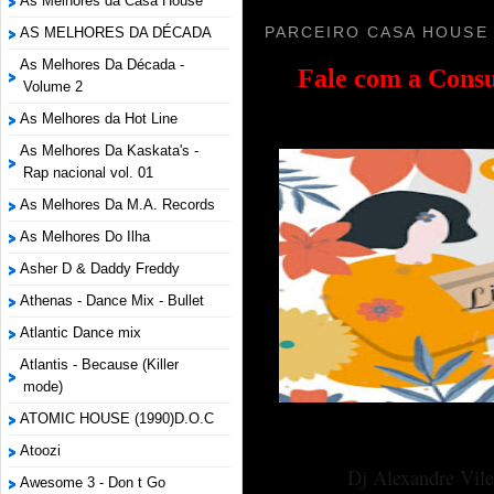
As Melhores da Casa House
PARCEIRO CASA HOUSE
AS MELHORES DA DÉCADA
As Melhores Da Década -
Fale com a
Consu
Volume 2
As Melhores da Hot Line
As Melhores Da Kaskata's -
Rap nacional vol. 01
As Melhores Da M.A. Records
As Melhores Do Ilha
Asher D & Daddy Freddy
Athenas - Dance Mix - Bullet
Atlantic Dance mix
Atlantis - Because (Killer
mode)
ATOMIC HOUSE (1990)D.O.C
Atoozi
Dj Alexandre Vile
Awesome 3 - Don t Go