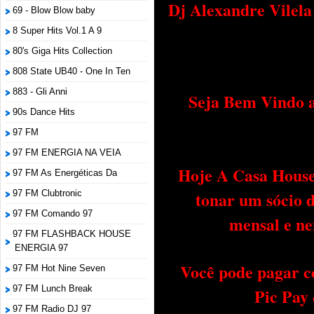
Dj Alexandre Vilel
69 - Blow Blow baby
8 Super Hits Vol.1 A 9
80's Giga Hits Collection
808 State UB40 - One In Ten
883 - Gli Anni
Seja Bem Vindo a
90s Dance Hits
97 FM
97 FM ENERGIA NA VEIA
Hoje A Casa House 
97 FM As Energéticas Da
tonar um sócio 
97 FM Clubtronic
97 FM Comando 97
mensal e ne
97 FM FLASHBACK HOUSE
ENERGIA 97
Você pode pagar c
97 FM Hot Nine Seven
97 FM Lunch Break
Pic Pay
97 FM Radio DJ 97