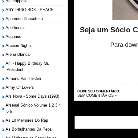
Anticappella
ANYTHING BOX - PEACE
Apoteose Danceteria
Apotheosis
Seja um Sócio 
Aquarius
Para down
Arabian Nights
Arena Blanca
Aril - Happy Birthday Mr.
President
Armand Van Helden
Army Of Lovers
DEIXE SEU COMENTÁRIO:
SEM COMENTÁRIOS »
Ars Nova - Some Days (1993)
Arsenal Sônico Volume 1 2 3 4
5 6
As 10 Melhores Do Rap
As Borbulhantes Da Pepsi