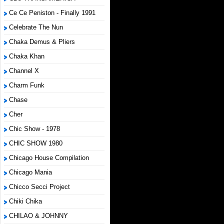
Ce Ce Peniston - Finally 1991
Celebrate The Nun
Chaka Demus & Pliers
Chaka Khan
Channel X
Charm Funk
Chase
Cher
Chic Show - 1978
CHIC SHOW 1980
Chicago House Compilation
Chicago Mania
Chicco Secci Project
Chiki Chika
CHILAO & JOHNNY