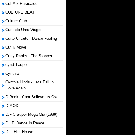
Cul Mix Paradaise
CULTURE BEAT
Culture Club
Curtindo Uma Viagem
Curto Circuto - Dance Feeling
Cut N Move
Cutty Ranks - The Stopper
cyndi Lauper
Cynthia
Cynthia Hinds - Let's Fall In
Love Again
D Rock - Cant Believe Its Ove
D-MOD
D.F.C Super Mega Mix (1989)
D.I.P. Dance In Peace
D.J. Hits House