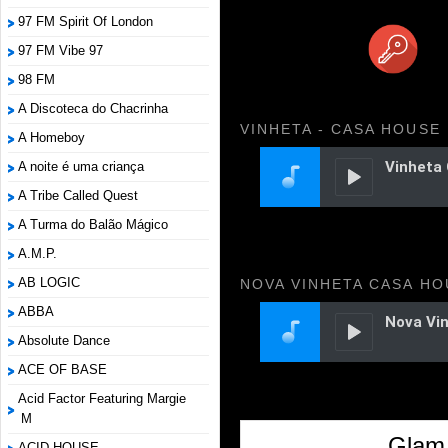
97 FM Spirit Of London
97 FM Vibe 97
98 FM
A Discoteca do Chacrinha
VINHETA - CASA HOUSE
A Homeboy
A noite é uma criança
A Tribe Called Quest
A Turma do Balão Mágico
A.M.P.
AB LOGIC
NOVA VINHETA CASA HO
ABBA
Absolute Dance
ACE OF BASE
Acid Factor Featuring Margie
M
Glam 
ACID HOUSE