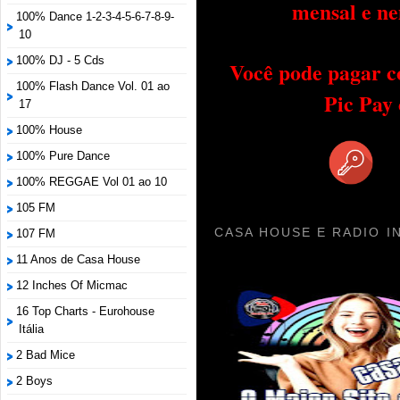
mensal e ne
100% Dance 1-2-3-4-5-6-7-8-9-
10
100% DJ - 5 Cds
Você pode pagar c
100% Flash Dance Vol. 01 ao
Pic Pay
17
100% House
100% Pure Dance
100% REGGAE Vol 01 ao 10
105 FM
CASA HOUSE E RADIO I
107 FM
11 Anos de Casa House
12 Inches Of Micmac
16 Top Charts - Eurohouse
Itália
2 Bad Mice
2 Boys