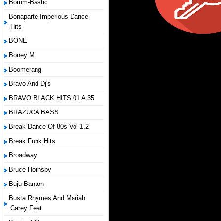
Bomm-Bastic
Bonaparte Imperious Dance
Hits
BONE
Boney M
Boomerang
Bravo And Dj's
BRAVO BLACK HITS 01 A 35
BRAZUCA BASS
Break Dance Of 80s Vol 1.2
Break Funk Hits
Broadway
Bruce Hornsby
Buju Banton
Busta Rhymes And Mariah
Carey Feat