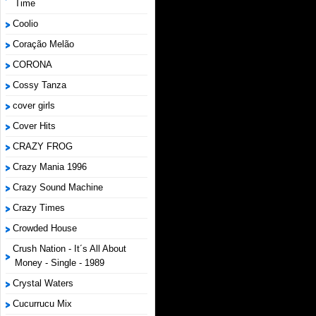
Time
Coolio
Coração Melão
CORONA
Cossy Tanza
cover girls
Cover Hits
CRAZY FROG
Crazy Mania 1996
Crazy Sound Machine
Crazy Times
Crowded House
Crush Nation - It´s All About
Money - Single - 1989
Crystal Waters
Cucurrucu Mix