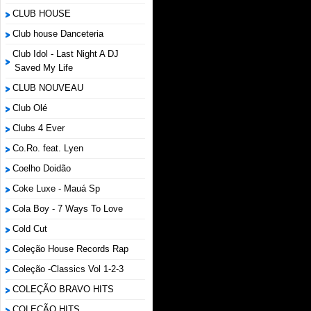
CLUB HOUSE
Club house Danceteria
Club Idol - Last Night A DJ
Saved My Life
CLUB NOUVEAU
Club Olé
Clubs 4 Ever
Co.Ro. feat. Lyen
Coelho Doidão
Coke Luxe - Mauá Sp
Cola Boy - 7 Ways To Love
Cold Cut
Coleção House Records Rap
Coleção -Classics Vol 1-2-3
COLEÇÃO BRAVO HITS
COLEÇÃO HITS