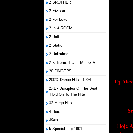
2 BROTHER
2 Eivissa
2 For Love
2 IN A ROOM
2 Raff
2 Static
2 Unlimited
2 X-Treme 4 U ft. M.E.G.A
20 FINGERS
200% Dance Hits - 1994
Dj Alex
2XL - Disciples Of The Beat
Hold On To The Nite
32 Mega Hits
Se
4 Hero
49ers
Hoje A
5 Special - Lp 1991