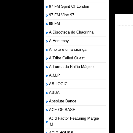
97 FM Spirit Of London
97 FM Vibe 97
98 FM
A Discoteca do Chacrinha
A Homeboy
A noite é uma criança
A Tribe Called Quest
A Turma do Balão Mágico
A.M.P.
AB LOGIC
ABBA
Absolute Dance
ACE OF BASE
Acid Factor Featuring Margie
M
ACID HOUSE