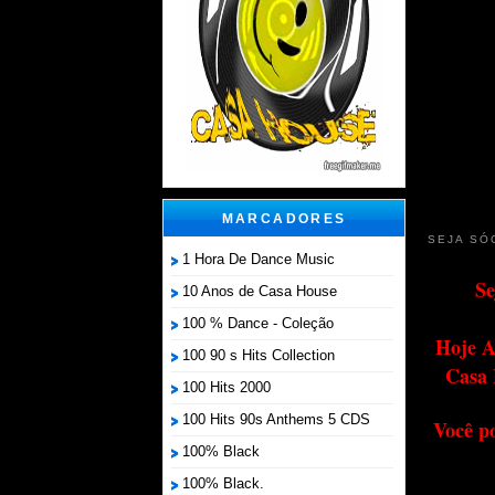
MARCADORES
SEJA SÓ
1 Hora De Dance Music
Se
10 Anos de Casa House
100 % Dance - Coleção
Hoje A
100 90 s Hits Collection
Casa 
100 Hits 2000
100 Hits 90s Anthems 5 CDS
Você p
100% Black
100% Black.