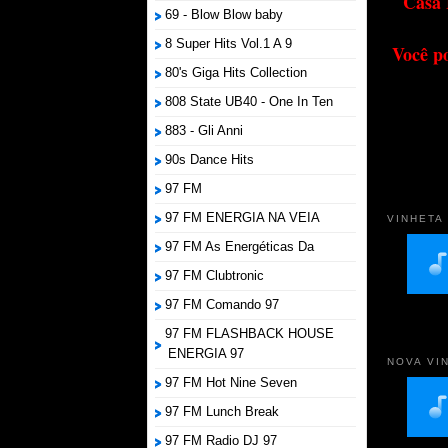
Casa 
69 - Blow Blow baby
8 Super Hits Vol.1 A 9
Você p
80's Giga Hits Collection
808 State UB40 - One In Ten
883 - Gli Anni
90s Dance Hits
97 FM
97 FM ENERGIA NA VEIA
VINHETA
97 FM As Energéticas Da
97 FM Clubtronic
97 FM Comando 97
97 FM FLASHBACK HOUSE
ENERGIA 97
NOVA VI
97 FM Hot Nine Seven
97 FM Lunch Break
97 FM Radio DJ 97