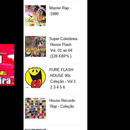
Master Rap -
1990
Super Coletânea
House Flash
Vol. 01 ao 64
(128 KBPS )
PURE FLASH
HOUSE 90s
Coleção - Vol 1
2 3 4 5 6
House Records
Rap - Coleção