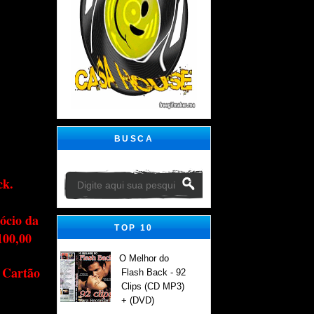
BUSCA
ck.
ócio da
TOP 10
100,00
O Melhor do
 Cartão
Flash Back - 92
Clips (CD MP3)
+ (DVD)