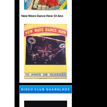
New Wave Dance Now 10 Ano
DISCO CLUB GUARULHOS
SP