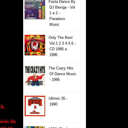
Festa Dance By
DJ Bexiga - Vol
1 e 2 -
Paradoxx
Music
Only The Best
Vol.1 2 3 4 5 6 -
CD 1995 a
1996
The Crazy Hits
Of Dance Music
- 1995
Ultimix 35 -
1990
ck.
ócio da