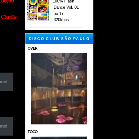
100,00
100% Flash
Dance Vol. 01
ao 17 -
 Cartão
320kbps
DISCO CLUB SÃO PAULO
OVER
TOCO