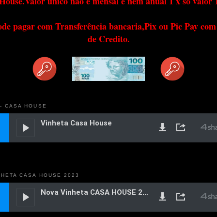
House.Valor único não é mensal e nem anual 1 x só valor 
ode pagar com Transferência bancaria,Pix ou Pic Pay com
de Credito.
 - CASA HOUSE
NHETA CASA HOUSE 2023