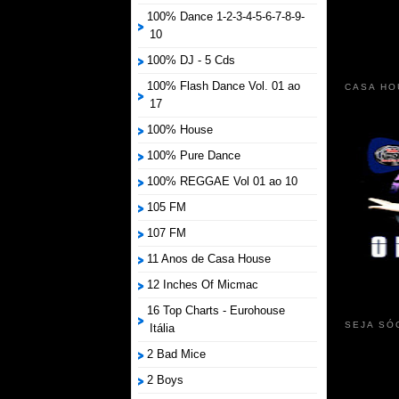
100% Dance 1-2-3-4-5-6-7-8-9-
10
100% DJ - 5 Cds
100% Flash Dance Vol. 01 ao
CASA HO
17
100% House
100% Pure Dance
100% REGGAE Vol 01 ao 10
105 FM
107 FM
11 Anos de Casa House
12 Inches Of Micmac
16 Top Charts - Eurohouse
SEJA SÓ
Itália
2 Bad Mice
2 Boys