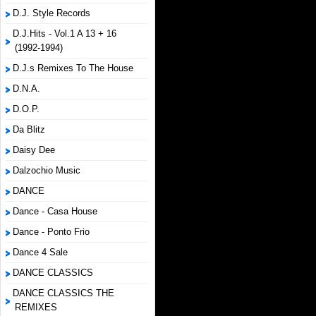
D.J. Style Records
D.J.Hits - Vol.1 A 13 + 16
(1992-1994)
D.J.s Remixes To The House
D.N.A.
D.O.P.
Da Blitz
Daisy Dee
Dalzochio Music
DANCE
Dance - Casa House
Dance - Ponto Frio
Dance 4 Sale
DANCE CLASSICS
DANCE CLASSICS THE
REMIXES