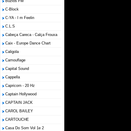
Búzios FM
C-Block
C-YA - I m Feelin
C.L.S
Cabeça Careca - Calça Frouxa
Caix - Europe Dance Chart
Caligola
Camouflage
Capital Sound
Cappella
Capricorn - 20 Hz
Captain Hollywood
CAPTAIN JACK
CAROL BAILEY
CARTOUCHE
Casa Do Som Vol 1e 2