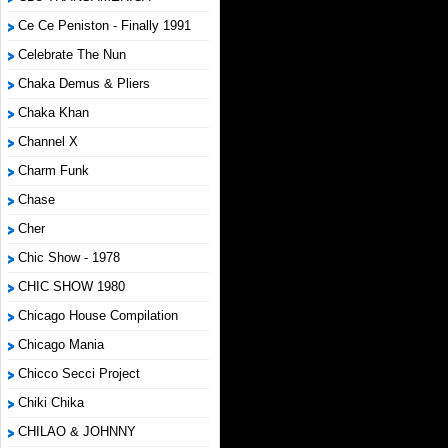
Ce Ce Peniston - Finally 1991
Celebrate The Nun
Chaka Demus & Pliers
Chaka Khan
Channel X
Charm Funk
Chase
Cher
Chic Show - 1978
CHIC SHOW 1980
Chicago House Compilation
Chicago Mania
Chicco Secci Project
Chiki Chika
CHILAO & JOHNNY