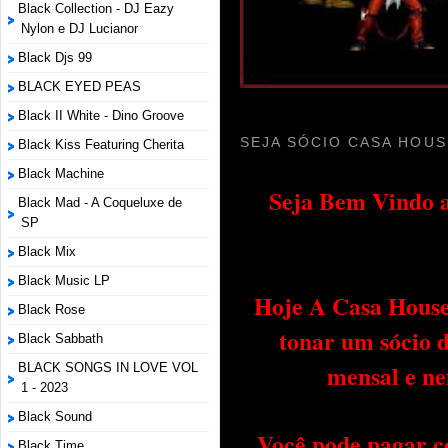
Black Collection - DJ Eazy
Nylon e DJ Lucianor
Black Djs 99
BLACK EYED PEAS
Black II White - Dino Groove
SEJA SÓCIO CASA HOUS
Black Kiss Featuring Cherita
Black Machine
Seja Bem Vindo a
Black Mad - A Coqueluxe de
SP
Black Mix
Black Music LP
Hoje A Casa House 
Black Rose
tonar um sócio 
Black Sabbath
mensal e ne
BLACK SONGS IN LOVE VOL
1 - 2023
Black Sound
Você pode pagar c
Black Time