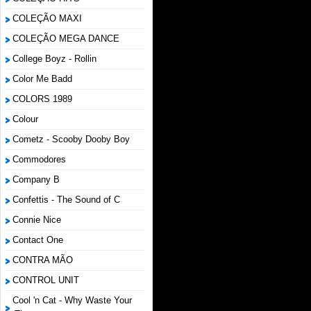
COLEÇÃO MAXI
COLEÇÃO MEGA DANCE
College Boyz ‎- Rollin
Color Me Badd
COLORS 1989
Colour
Cometz - Scooby Dooby Boy
Commodores
Company B
Confettis - The Sound of C
Connie Nice
Contact One
CONTRA MÃO
CONTROL UNIT
Cool 'n Cat - Why Waste Your