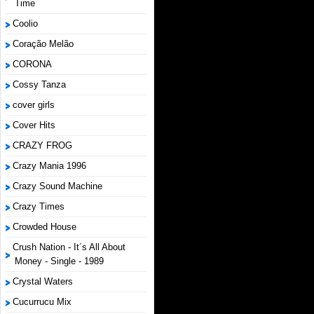
Time
Coolio
Coração Melão
CORONA
Cossy Tanza
cover girls
Cover Hits
CRAZY FROG
Crazy Mania 1996
Crazy Sound Machine
Crazy Times
Crowded House
Crush Nation - It´s All About
Money - Single - 1989
Crystal Waters
Cucurrucu Mix