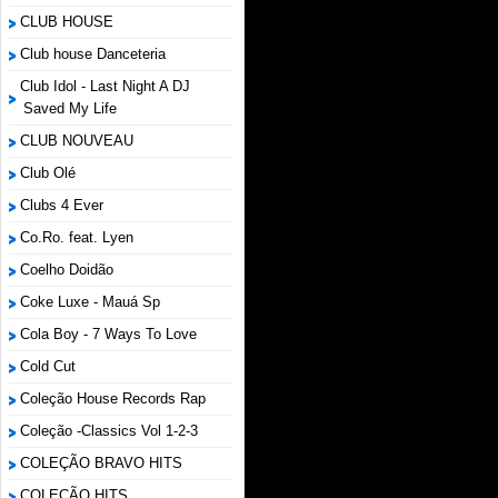
CLUB HOUSE
Club house Danceteria
Club Idol - Last Night A DJ
Saved My Life
CLUB NOUVEAU
Club Olé
Clubs 4 Ever
Co.Ro. feat. Lyen
Coelho Doidão
Coke Luxe - Mauá Sp
Cola Boy - 7 Ways To Love
Cold Cut
Coleção House Records Rap
Coleção -Classics Vol 1-2-3
COLEÇÃO BRAVO HITS
COLEÇÃO HITS