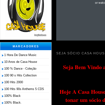
MARCADORES
SEJA SÓCIO CASA HOUS
1 Hora De Dance Music
10 Anos de Casa House
Seja Bem Vindo a
100 % Dance - Coleção
100 90 s Hits Collection
100 Hits 2000
100 Hits 90s Anthems 5 CDS
Hoje A Casa House 
100% Black
tonar um sócio 
100% Black.