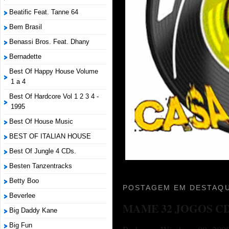
Beatific Feat. Tanne 64
Bem Brasil
Benassi Bros. Feat. Dhany
Bernadette
Best Of Happy House Volume
1 a 4
Best Of Hardcore Vol 1 2 3 4 -
1995
Best Of House Music
BEST OF ITALIAN HOUSE
Best Of Jungle 4 CDs.
Besten Tanzentracks
Betty Boo
POSTAGEM EM DESTAQU
Beverlee
MAME 32 JOGOS C
Big Daddy Kane
Big Fun