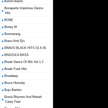
Bomm-Bastic
Bonaparte Imperious Dance
Hits
BONE
Boney M
Boomerang
Bravo And Dj's
BRAVO BLACK HITS 01 A 35
BRAZUCA BASS
Break Dance Of 80s Vol 1.2
Break Funk Hits
Broadway
Bruce Hornsby
Buju Banton
Busta Rhymes And Mariah
Carey Feat