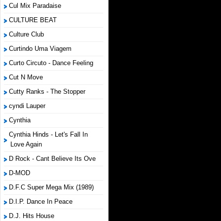
Cul Mix Paradaise
CULTURE BEAT
Culture Club
Curtindo Uma Viagem
Curto Circuto - Dance Feeling
Cut N Move
Cutty Ranks - The Stopper
cyndi Lauper
Cynthia
Cynthia Hinds - Let's Fall In
Love Again
D Rock - Cant Believe Its Ove
D-MOD
D.F.C Super Mega Mix (1989)
D.I.P. Dance In Peace
D.J. Hits House