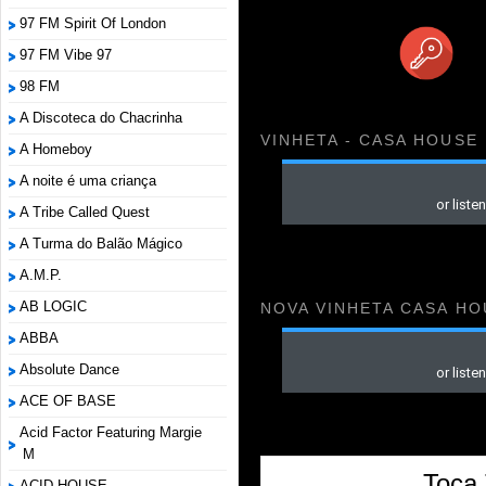
97 FM Spirit Of London
97 FM Vibe 97
98 FM
A Discoteca do Chacrinha
VINHETA - CASA HOUSE
A Homeboy
A noite é uma criança
A Tribe Called Quest
A Turma do Balão Mágico
A.M.P.
AB LOGIC
NOVA VINHETA CASA HO
ABBA
Absolute Dance
ACE OF BASE
Acid Factor Featuring Margie
M
Toca 
ACID HOUSE