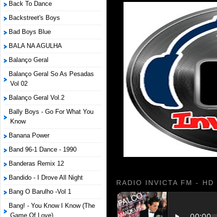
Back To Dance
Backstreet's Boys
Bad Boys Blue
BALA NA AGULHA
Balanço Geral
Balanço Geral So As Pesadas
Vol 02
Balanço Geral Vol.2
Bally Boys - Go For What You
Know
Banana Power
Band 96-1 Dance - 1990
Banderas Remix 12
Bandido - I Drove All Night
RADIO INVICTA FM - HD
Bang O Barulho -Vol 1
Bang! - You Know I Know (The
Game Of Love)