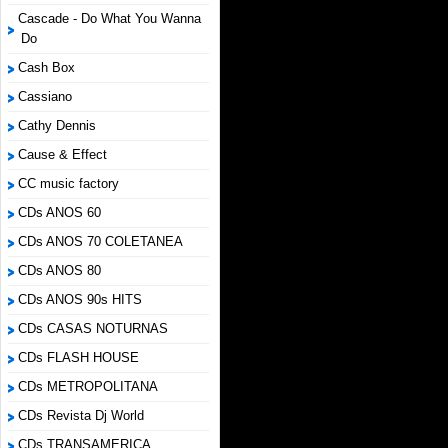
Cascade - Do What You Wanna
Do
Cash Box
Cassiano
Cathy Dennis
Cause & Effect
CC music factory
CDs ANOS 60
CDs ANOS 70 COLETANEA
CDs ANOS 80
CDs ANOS 90s HITS
CDs CASAS NOTURNAS
CDs FLASH HOUSE
CDs METROPOLITANA
CDs Revista Dj World
CDs TRANSAMERICA