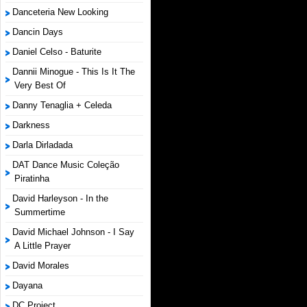
Danceteria New Looking
Dancin Days
Daniel Celso - Baturite
Dannii Minogue - This Is It The
Very Best Of
Danny Tenaglia + Celeda
Darkness
Darla Dirladada
DAT Dance Music Coleção
Piratinha
David Harleyson - In the
Summertime
David Michael Johnson - I Say
A Little Prayer
David Morales
Dayana
DC Project