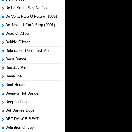
De La Soul - Say No Go
De Volta Para O Futuro (1985)
De-Javu - I Can't Stop (2001)
Dead Or Alive
Debbie Gibson
Deborahe - Don't Test Me
Deca Dance
Dee Jay Pirou
Deee-Lite
Deef House
Deejays Hot Dancer
Deep In Dance
Def Dames Dope
DEF DANCE BEAT
Definition Of Joy