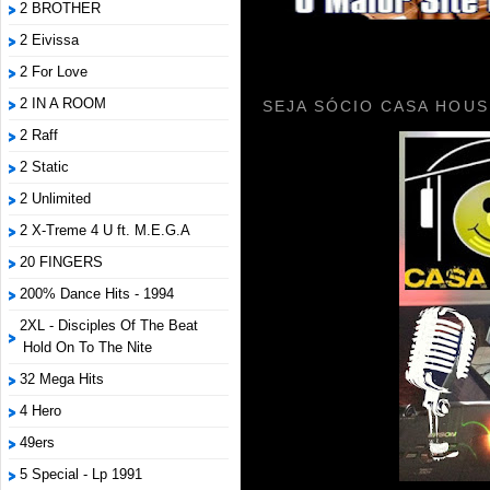
2 BROTHER
2 Eivissa
2 For Love
2 IN A ROOM
SEJA SÓCIO CASA HOUS
2 Raff
2 Static
2 Unlimited
2 X-Treme 4 U ft. M.E.G.A
20 FINGERS
200% Dance Hits - 1994
2XL - Disciples Of The Beat
Hold On To The Nite
32 Mega Hits
4 Hero
49ers
5 Special - Lp 1991