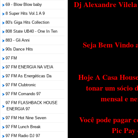
Dj Alexandre Vilel
69 - Blow Blow baby
8 Super Hits Vol.1 A 9
80's Giga Hits Collection
808 State UB40 - One In Ten
883 - Gli Anni
Seja Bem Vindo a
90s Dance Hits
97 FM
97 FM ENERGIA NA VEIA
Hoje A Casa House 
97 FM As Energéticas Da
tonar um sócio 
97 FM Clubtronic
97 FM Comando 97
mensal e ne
97 FM FLASHBACK HOUSE
ENERGIA 97
Você pode pagar c
97 FM Hot Nine Seven
97 FM Lunch Break
Pic Pay
97 FM Radio DJ 97