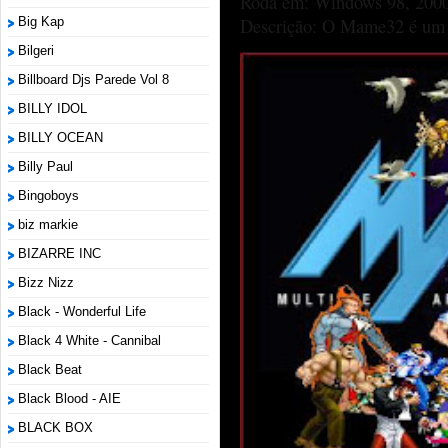
Roda em: Windows 98, 2000
Big Kap
Descrição: O Mame32 é um p
Bilgeri
Billboard Djs Parede Vol 8
BILLY IDOL
BILLY OCEAN
Billy Paul
Bingoboys
biz markie
BIZARRE INC
Bizz Nizz
Black - Wonderful Life
Black 4 White - Cannibal
Black Beat
Black Blood - AIE
BLACK BOX