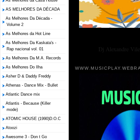
As Melhores da Casa House
AS MELHORES DA DÉCADA
As Melhores Da Década -
Volume 2
As Melhores da Hot Line
As Melhores Da Kaskata's -
Dj Alexandre Vile
Rap nacional vol. 01
As Melhores Da M.A. Records
As Melhores Do Ilha
WWW.MUSICPLAY.WEBRA
Asher D & Daddy Freddy
Athenas - Dance Mix - Bullet
Atlantic Dance mix
Atlantis - Because (Killer
mode)
ATOMIC HOUSE (1990)D.O.C
Atoozi
Awesome 3 - Don t Go