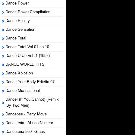
Dance Power
Dance Power Compilation
Dance Reality
Dance Sensation
Dance Total
Dance Total Vol 01 ao 10
Dance U Up Vol. 1 (1992)
DANCE WORLD HITS
Dance Xplosion
Dance Your Body Edição 97
Dance-Mix nacional
Dance! (If You Cannot) (Remix
By Two Men)
Dancebee - Party Move
Danceteria - Abrigo Nuclear
Danceteria 360° Graus