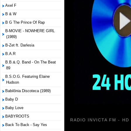
Axel F
B & W
B G The Prince Of Rap
B-MOVIE - NOWHERE GIRL
(1989)
B-Zet ft. Darlesia
B.A.R
B.B.&.Q. Band - On The Beat
89
B.S.O.G. Featuring Elaine
Hudson
Babilônia Discoteca (1989)
Baby D
Baby Love
BABYROOTS
RADIO INVICTA FM - HD
Back To Back - Say Yes