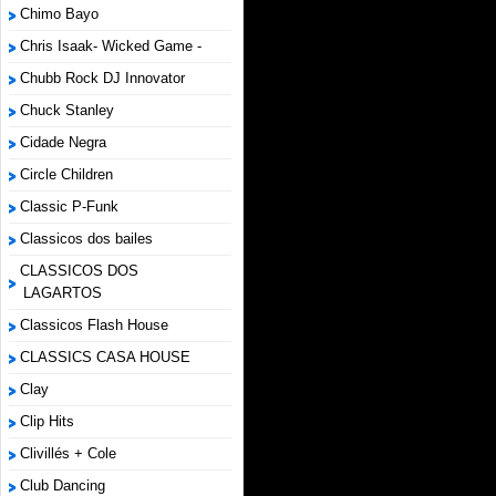
Chimo Bayo
Chris Isaak- Wicked Game -
Chubb Rock DJ Innovator
Chuck Stanley
Cidade Negra
Circle Children
Classic P-Funk
Classicos dos bailes
CLASSICOS DOS
LAGARTOS
Classicos Flash House
CLASSICS CASA HOUSE
Clay
Clip Hits
Clivillés + Cole
Club Dancing