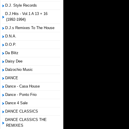
D.J. Style Records
D.J.Hits - Vol.1 A 13 + 16
(1992-1994)
D.J.s Remixes To The House
D.N.A.
D.O.P.
Da Blitz
Daisy Dee
Dalzochio Music
DANCE
Dance - Casa House
Dance - Ponto Frio
Dance 4 Sale
DANCE CLASSICS
DANCE CLASSICS THE
REMIXES