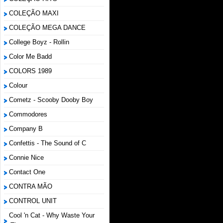
COLEÇÃO MAXI
COLEÇÃO MEGA DANCE
College Boyz ‎- Rollin
Color Me Badd
COLORS 1989
Colour
Cometz - Scooby Dooby Boy
Commodores
Company B
Confettis - The Sound of C
Connie Nice
Contact One
CONTRA MÃO
CONTROL UNIT
Cool 'n Cat - Why Waste Your