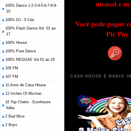
mensal e ne
100% Dance 1-2-3-4-5-6-7-8-9-
10
100% DJ - 5 Cds
Você pode pagar c
100% Flash Dance Vol. 01 ao
Pic Pay
17
100% House
100% Pure Dance
100% REGGAE Vol 01 ao 10
105 FM
CASA HOUSE E RADIO I
107 FM
11 Anos de Casa House
12 Inches Of Micmac
16 Top Charts - Eurohouse
Itália
2 Bad Mice
2 Boys