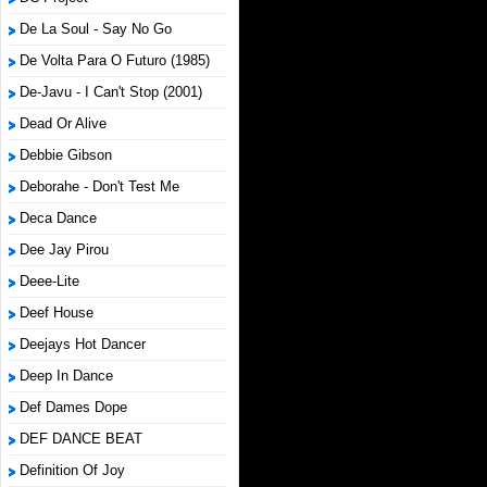
De La Soul - Say No Go
De Volta Para O Futuro (1985)
De-Javu - I Can't Stop (2001)
Dead Or Alive
Debbie Gibson
Deborahe - Don't Test Me
Deca Dance
Dee Jay Pirou
Deee-Lite
Deef House
Deejays Hot Dancer
Deep In Dance
Def Dames Dope
DEF DANCE BEAT
Definition Of Joy