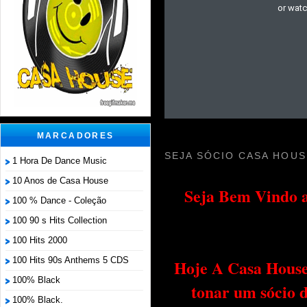
MARCADORES
SEJA SÓCIO CASA HOUS
1 Hora De Dance Music
10 Anos de Casa House
Seja Bem Vindo a
100 % Dance - Coleção
100 90 s Hits Collection
100 Hits 2000
100 Hits 90s Anthems 5 CDS
Hoje A Casa House 
100% Black
tonar um sócio 
100% Black.