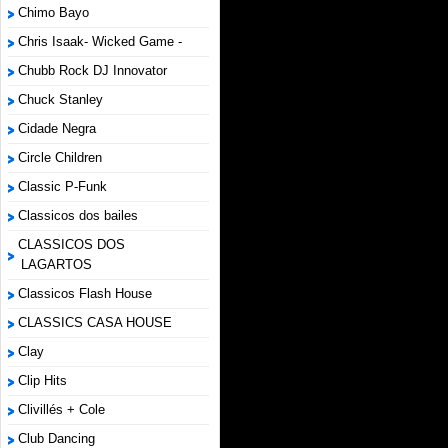
Chimo Bayo
Chris Isaak- Wicked Game -
Chubb Rock DJ Innovator
Chuck Stanley
Cidade Negra
Circle Children
Classic P-Funk
Classicos dos bailes
CLASSICOS DOS
LAGARTOS
Classicos Flash House
CLASSICS CASA HOUSE
Clay
Clip Hits
Clivillés + Cole
Club Dancing