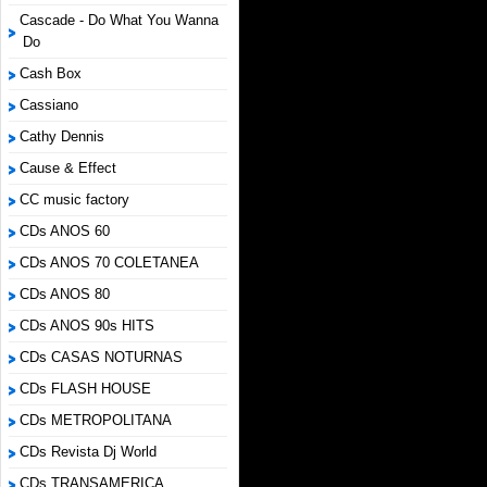
Cascade - Do What You Wanna
Do
Cash Box
Cassiano
Cathy Dennis
Cause & Effect
CC music factory
CDs ANOS 60
CDs ANOS 70 COLETANEA
CDs ANOS 80
CDs ANOS 90s HITS
CDs CASAS NOTURNAS
CDs FLASH HOUSE
CDs METROPOLITANA
CDs Revista Dj World
CDs TRANSAMERICA