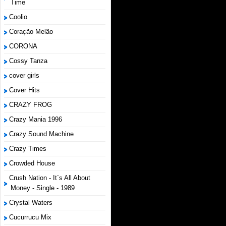
Time
Coolio
Coração Melão
CORONA
Cossy Tanza
cover girls
Cover Hits
CRAZY FROG
Crazy Mania 1996
Crazy Sound Machine
Crazy Times
Crowded House
Crush Nation - It´s All About
Money - Single - 1989
Crystal Waters
Cucurrucu Mix