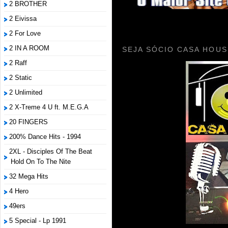
2 BROTHER
2 Eivissa
2 For Love
2 IN A ROOM
SEJA SÓCIO CASA HOUS
2 Raff
2 Static
2 Unlimited
2 X-Treme 4 U ft. M.E.G.A
20 FINGERS
200% Dance Hits - 1994
2XL - Disciples Of The Beat
Hold On To The Nite
32 Mega Hits
4 Hero
49ers
5 Special - Lp 1991