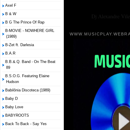
Axel F
B & W
Dj Alexandre Vile
B G The Prince Of Rap
B-MOVIE - NOWHERE GIRL
WWW.MUSICPLAY.WEBRA
(1989)
B-Zet ft. Darlesia
B.A.R
B.B.&.Q. Band - On The Beat
89
B.S.O.G. Featuring Elaine
Hudson
Babilônia Discoteca (1989)
Baby D
Baby Love
BABYROOTS
Back To Back - Say Yes