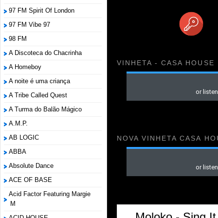
97 FM Spirit Of London
97 FM Vibe 97
98 FM
A Discoteca do Chacrinha
VINHETA - CASA HOUSE
A Homeboy
A noite é uma criança
A Tribe Called Quest
A Turma do Balão Mágico
A.M.P.
AB LOGIC
NOVA VINHETA CASA HO
ABBA
Absolute Dance
ACE OF BASE
Acid Factor Featuring Margie
M
Moloko - Sing I
ACID HOUSE