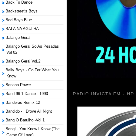
Back To Dance
Backstreet's Boys
Bad Boys Blue
BALA NA AGULHA
Balanço Geral
Balanço Geral So As Pesadas
Vol 02
Balanço Geral Vol.2
Bally Boys - Go For What You
Know
Banana Power
Band 96-1 Dance - 1990
RADIO INVICTA FM - HD
Banderas Remix 12
Bandido - I Drove All Night
Bang O Barulho -Vol 1
Bang! - You Know I Know (The
Game Of Love)