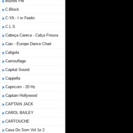
Búzios FM
C-Block
C-YA - I m Feelin
C.L.S
Cabeça Careca - Calça Frouxa
Caix - Europe Dance Chart
Caligola
Camouflage
Capital Sound
Cappella
Capricorn - 20 Hz
Captain Hollywood
CAPTAIN JACK
CAROL BAILEY
CARTOUCHE
Casa Do Som Vol 1e 2