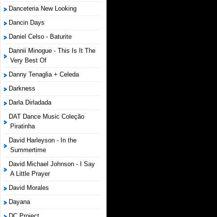
Danceteria New Looking
Dancin Days
Daniel Celso - Baturite
Dannii Minogue - This Is It The
Very Best Of
Danny Tenaglia + Celeda
Darkness
Darla Dirladada
DAT Dance Music Coleção
Piratinha
David Harleyson - In the
Summertime
David Michael Johnson - I Say
A Little Prayer
David Morales
Dayana
DC Project