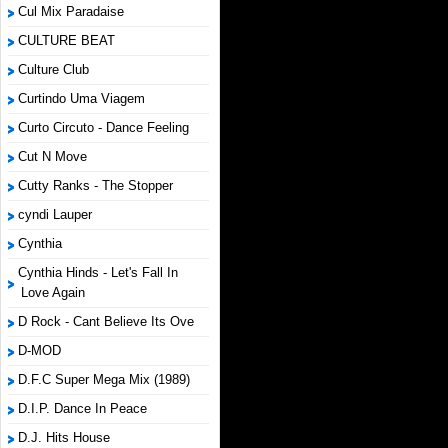
Cul Mix Paradaise
CULTURE BEAT
Culture Club
Curtindo Uma Viagem
Curto Circuto - Dance Feeling
Cut N Move
Cutty Ranks - The Stopper
cyndi Lauper
Cynthia
Cynthia Hinds - Let's Fall In
Love Again
D Rock - Cant Believe Its Ove
D-MOD
D.F.C Super Mega Mix (1989)
D.I.P. Dance In Peace
D.J. Hits House