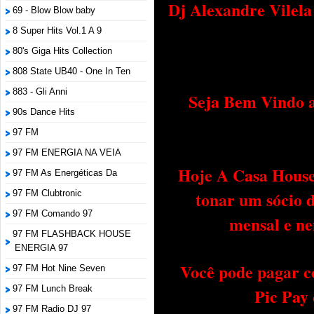
Dj Alexandre Vilel
69 - Blow Blow baby
8 Super Hits Vol.1 A 9
80's Giga Hits Collection
808 State UB40 - One In Ten
883 - Gli Anni
Seja Bem Vindo a
90s Dance Hits
97 FM
97 FM ENERGIA NA VEIA
Hoje A Casa House 
97 FM As Energéticas Da
tonar um sócio 
97 FM Clubtronic
97 FM Comando 97
mensal e ne
97 FM FLASHBACK HOUSE
ENERGIA 97
Você pode pagar c
97 FM Hot Nine Seven
97 FM Lunch Break
Pic Pay
97 FM Radio DJ 97