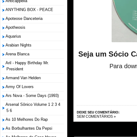
Anticappella
ANYTHING BOX - PEACE
Apoteose Danceteria
Apotheosis
Aquarius
Arabian Nights
Seja um Sócio C
Arena Blanca
Aril - Happy Birthday Mr.
Para down
President
Armand Van Helden
Army Of Lovers
Ars Nova - Some Days (1993)
Arsenal Sônico Volume 1 2 3 4
5 6
DEIXE SEU COMENTÁRIO:
SEM COMENTÁRIOS »
As 10 Melhores Do Rap
As Borbulhantes Da Pepsi