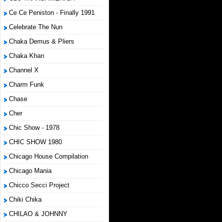
Ce Ce Peniston - Finally 1991
Celebrate The Nun
Chaka Demus & Pliers
Chaka Khan
Channel X
Charm Funk
Chase
Cher
Chic Show - 1978
CHIC SHOW 1980
Chicago House Compilation
Chicago Mania
Chicco Secci Project
Chiki Chika
CHILAO & JOHNNY