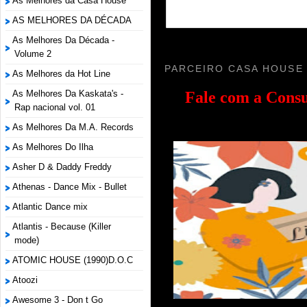
As Melhores da Casa House
AS MELHORES DA DÉCADA
As Melhores Da Década -
Volume 2
PARCEIRO CASA HOUSE
As Melhores da Hot Line
Fale com a
Consu
As Melhores Da Kaskata's -
Rap nacional vol. 01
As Melhores Da M.A. Records
As Melhores Do Ilha
Asher D & Daddy Freddy
Athenas - Dance Mix - Bullet
Atlantic Dance mix
Atlantis - Because (Killer
mode)
ATOMIC HOUSE (1990)D.O.C
Atoozi
Awesome 3 - Don t Go