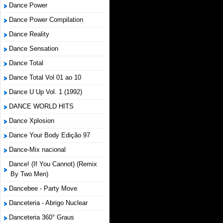
Dance Power
Dance Power Compilation
Dance Reality
Dance Sensation
Dance Total
Dance Total Vol 01 ao 10
Dance U Up Vol. 1 (1992)
DANCE WORLD HITS
Dance Xplosion
Dance Your Body Edição 97
Dance-Mix nacional
Dance! (If You Cannot) (Remix
By Two Men)
Dancebee - Party Move
Danceteria - Abrigo Nuclear
Danceteria 360° Graus