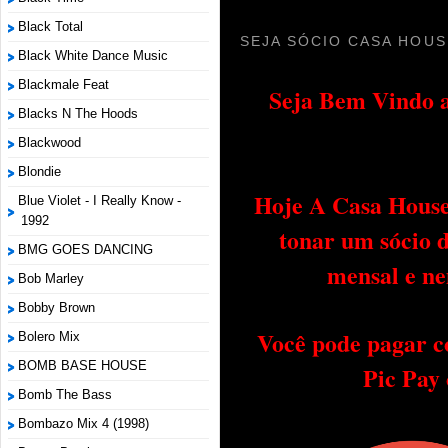
Black Total
SEJA SÓCIO CASA HOUS
Black White Dance Music
Blackmale Feat
Seja Bem Vindo a
Blacks N The Hoods
Blackwood
Blondie
Hoje A Casa House 
Blue Violet - I Really Know -
1992
tonar um sócio 
BMG GOES DANCING
mensal e ne
Bob Marley
Bobby Brown
Você pode pagar c
Bolero Mix
BOMB BASE HOUSE
Pic Pay
Bomb The Bass
Bombazo Mix 4 (1998)