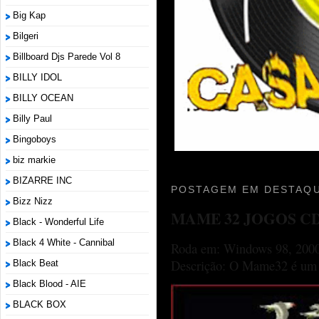
Big Kap
Bilgeri
Billboard Djs Parede Vol 8
BILLY IDOL
BILLY OCEAN
Billy Paul
Bingoboys
biz markie
BIZARRE INC
POSTAGEM EM DESTAQU
Bizz Nizz
MAME 32 JOGOS C
Black - Wonderful Life
Black 4 White - Cannibal
Roda em: Windows 98, 2000
Descrição: O Mame32 é um p
Black Beat
Black Blood - AIE
BLACK BOX