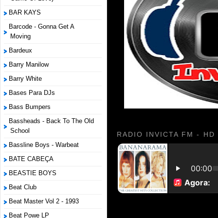
BAR KAYS
Barcode - Gonna Get A
Moving
Bardeux
Barry Manilow
Barry White
Bases Para DJs
Bass Bumpers
Bassheads - Back To The Old
School
RADIO INVICTA FM - HD
Bassline Boys - Warbeat
BATE CABEÇA
BEASTIE BOYS
Beat Club
Beat Master Vol 2 - 1993
Beat Powe LP