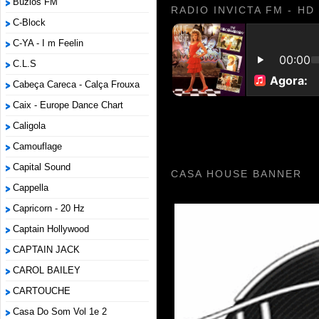
Búzios FM
RADIO INVICTA FM - HD
C-Block
C-YA - I m Feelin
C.L.S
Cabeça Careca - Calça Frouxa
Caix - Europe Dance Chart
Caligola
Camouflage
Capital Sound
CASA HOUSE BANNER
Cappella
Capricorn - 20 Hz
Captain Hollywood
CAPTAIN JACK
CAROL BAILEY
CARTOUCHE
Casa Do Som Vol 1e 2