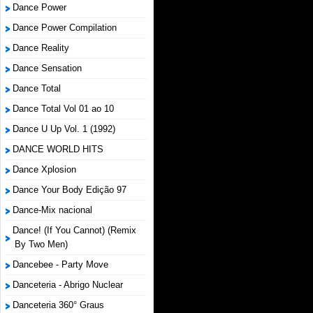
Dance Power
Dance Power Compilation
Dance Reality
Dance Sensation
Dance Total
Dance Total Vol 01 ao 10
Dance U Up Vol. 1 (1992)
DANCE WORLD HITS
Dance Xplosion
Dance Your Body Edição 97
Dance-Mix nacional
Dance! (If You Cannot) (Remix
By Two Men)
Dancebee - Party Move
Danceteria - Abrigo Nuclear
Danceteria 360° Graus