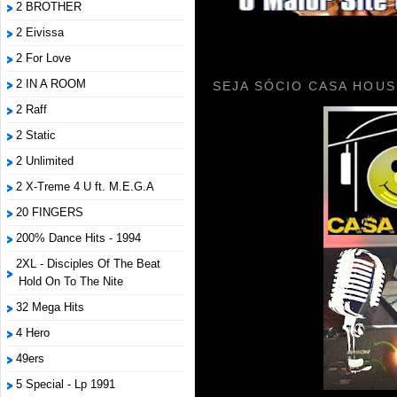
2 BROTHER
2 Eivissa
2 For Love
2 IN A ROOM
SEJA SÓCIO CASA HOUS
2 Raff
2 Static
2 Unlimited
2 X-Treme 4 U ft. M.E.G.A
20 FINGERS
200% Dance Hits - 1994
2XL - Disciples Of The Beat
Hold On To The Nite
32 Mega Hits
4 Hero
49ers
5 Special - Lp 1991