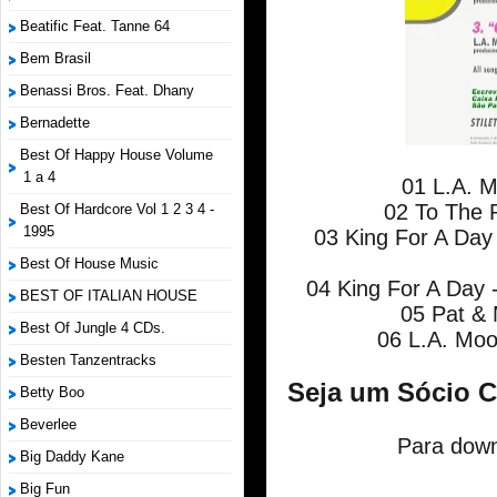
Beatific Feat. Tanne 64
Bem Brasil
Benassi Bros. Feat. Dhany
Bernadette
Best Of Happy House Volume
1 a 4
01 L.A. M
02 To The P
Best Of Hardcore Vol 1 2 3 4 -
1995
03 King For A Day 
Best Of House Music
04 King For A Day -
BEST OF ITALIAN HOUSE
05 Pat & 
Best Of Jungle 4 CDs.
06 L.A. Moo
Besten Tanzentracks
Seja um Sócio 
Betty Boo
Beverlee
Para down
Big Daddy Kane
Big Fun