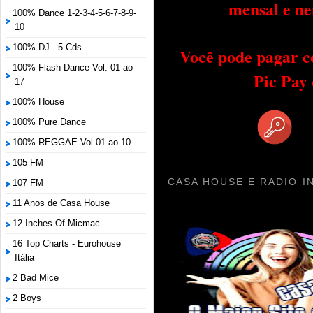
mensal e ne
100% Dance 1-2-3-4-5-6-7-8-9-
10
100% DJ - 5 Cds
Você pode pagar c
100% Flash Dance Vol. 01 ao
Pic Pay
17
100% House
100% Pure Dance
100% REGGAE Vol 01 ao 10
105 FM
CASA HOUSE E RADIO I
107 FM
11 Anos de Casa House
12 Inches Of Micmac
16 Top Charts - Eurohouse
Itália
2 Bad Mice
2 Boys