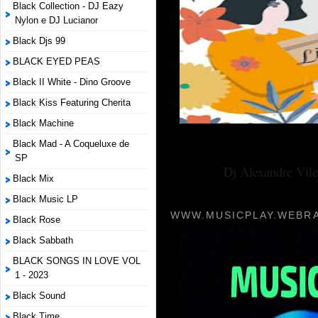
Black Collection - DJ Eazy
Nylon e DJ Lucianor
Black Djs 99
BLACK EYED PEAS
Black II White - Dino Groove
Black Kiss Featuring Cherita
Black Machine
Black Mad - A Coqueluxe de
SP
Dj Alexandre Vile
Black Mix
Black Music LP
WWW.MUSICPLAY.WEBRA
Black Rose
Black Sabbath
BLACK SONGS IN LOVE VOL
1 - 2023
Black Sound
Black Time