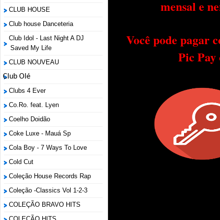
mensal e ne
CLUB HOUSE
Club house Danceteria
Você pode pagar c
Club Idol - Last Night A DJ
Saved My Life
Pic Pay
CLUB NOUVEAU
Club Olé
Clubs 4 Ever
Co.Ro. feat. Lyen
Coelho Doidão
Coke Luxe - Mauá Sp
Cola Boy - 7 Ways To Love
Cold Cut
Coleção House Records Rap
Coleção -Classics Vol 1-2-3
COLEÇÃO BRAVO HITS
COLEÇÃO HITS