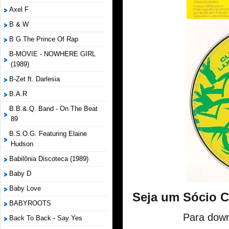
Axel F
B & W
B G The Prince Of Rap
B-MOVIE - NOWHERE GIRL
(1989)
B-Zet ft. Darlesia
B.A.R
B.B.&.Q. Band - On The Beat
89
B.S.O.G. Featuring Elaine
Hudson
Babilônia Discoteca (1989)
Baby D
Baby Love
Seja um Sócio 
BABYROOTS
Para down
Back To Back - Say Yes