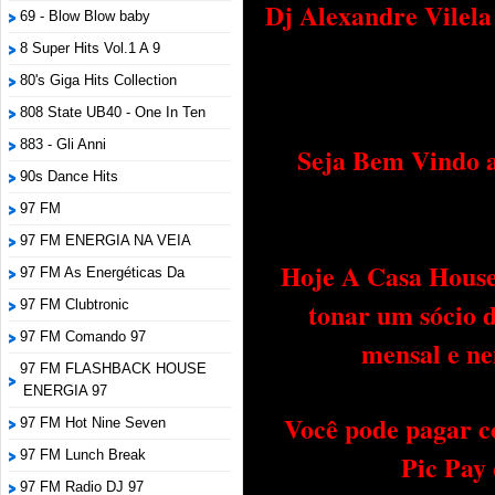
Dj Alexandre Vilel
69 - Blow Blow baby
8 Super Hits Vol.1 A 9
80's Giga Hits Collection
808 State UB40 - One In Ten
883 - Gli Anni
Seja Bem Vindo a
90s Dance Hits
97 FM
97 FM ENERGIA NA VEIA
Hoje A Casa House 
97 FM As Energéticas Da
tonar um sócio 
97 FM Clubtronic
97 FM Comando 97
mensal e ne
97 FM FLASHBACK HOUSE
ENERGIA 97
Você pode pagar c
97 FM Hot Nine Seven
97 FM Lunch Break
Pic Pay
97 FM Radio DJ 97