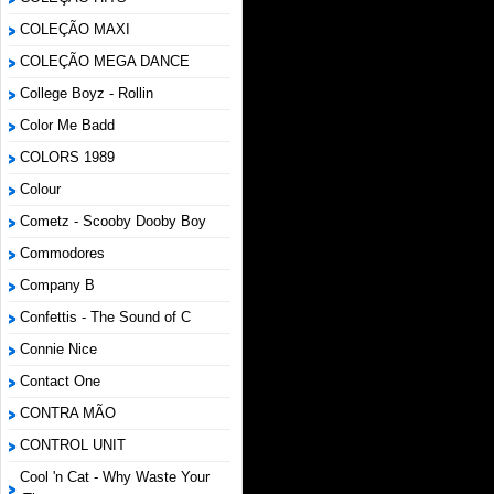
COLEÇÃO MAXI
COLEÇÃO MEGA DANCE
College Boyz ‎- Rollin
Color Me Badd
COLORS 1989
Colour
Cometz - Scooby Dooby Boy
Commodores
Company B
Confettis - The Sound of C
Connie Nice
Contact One
CONTRA MÃO
CONTROL UNIT
Cool 'n Cat - Why Waste Your