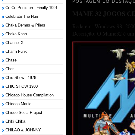
POSTAGEM EM DESTAQU
Ce Ce Peniston - Finally 1991
MAME 32 JOGOS C
Celebrate The Nun
Roda em: Windows 98, 2000
Chaka Demus & Pliers
Descrição: O Mame32 é um p
Chaka Khan
Channel X
Charm Funk
Chase
Cher
Chic Show - 1978
CHIC SHOW 1980
Chicago House Compilation
Chicago Mania
Chicco Secci Project
Chiki Chika
CHILAO & JOHNNY