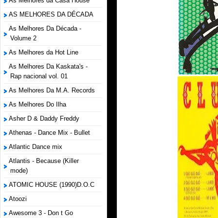
As Melhores da Casa House
AS MELHORES DA DÉCADA
As Melhores Da Década -
Volume 2
As Melhores da Hot Line
As Melhores Da Kaskata's -
Rap nacional vol. 01
As Melhores Da M.A. Records
As Melhores Do Ilha
Asher D & Daddy Freddy
Athenas - Dance Mix - Bullet
Atlantic Dance mix
Atlantis - Because (Killer
mode)
ATOMIC HOUSE (1990)D.O.C
Atoozi
Awesome 3 - Don t Go