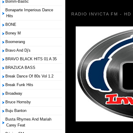
Bomm-Bastic
Bonaparte Imperious Dance
RADIO INVICTA FM - HD
Hits
BONE
Boney M
Boomerang
Bravo And Dj's
BRAVO BLACK HITS 01 A 35
BRAZUCA BASS
Break Dance Of 80s Vol 1.2
Break Funk Hits
Broadway
Bruce Hornsby
Buju Banton
Busta Rhymes And Mariah
Carey Feat