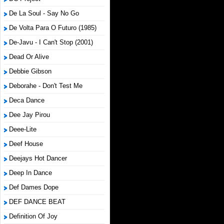
De La Soul - Say No Go
De Volta Para O Futuro (1985)
De-Javu - I Can't Stop (2001)
Dead Or Alive
Debbie Gibson
Deborahe - Don't Test Me
Deca Dance
Dee Jay Pirou
Deee-Lite
Deef House
Deejays Hot Dancer
Deep In Dance
Def Dames Dope
DEF DANCE BEAT
Definition Of Joy