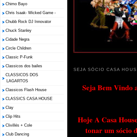
Chimo Bayo
Chris Isaak- Wicked Game -
Chubb Rock DJ Innovator
Chuck Stanley
Cidade Negra
Circle Children
Classic P-Funk
Classicos dos bailes
SEJA SÓCIO CASA HOUS
CLASSICOS DOS
LAGARTOS
Seja Bem Vindo a
Classicos Flash House
CLASSICS CASA HOUSE
Clay
Clip Hits
Hoje A Casa House 
Clivillés + Cole
tonar um sócio 
Club Dancing