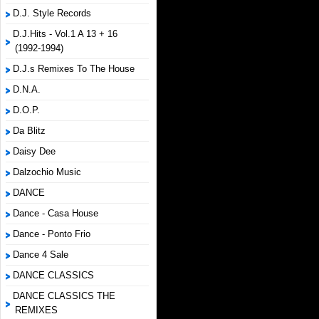
D.J. Style Records
D.J.Hits - Vol.1 A 13 + 16
(1992-1994)
D.J.s Remixes To The House
D.N.A.
D.O.P.
Da Blitz
Daisy Dee
Dalzochio Music
DANCE
Dance - Casa House
Dance - Ponto Frio
Dance 4 Sale
DANCE CLASSICS
DANCE CLASSICS THE
REMIXES