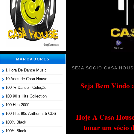
MARCADORES
SEJA SÓCIO CASA HOUS
1 Hora De Dance Music
10 Anos de Casa House
Seja Bem Vindo a
100 % Dance - Coleção
100 90 s Hits Collection
100 Hits 2000
100 Hits 90s Anthems 5 CDS
Hoje A Casa House 
100% Black
tonar um sócio 
100% Black.