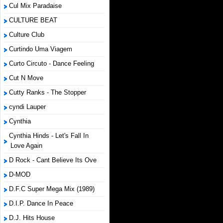
Cul Mix Paradaise
CULTURE BEAT
Culture Club
Curtindo Uma Viagem
Curto Circuto - Dance Feeling
Cut N Move
Cutty Ranks - The Stopper
cyndi Lauper
Cynthia
Cynthia Hinds - Let's Fall In
Love Again
D Rock - Cant Believe Its Ove
D-MOD
D.F.C Super Mega Mix (1989)
D.I.P. Dance In Peace
D.J. Hits House