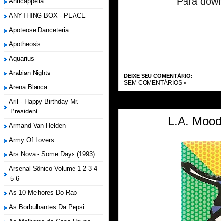
Para down
Anticappella
ANYTHING BOX - PEACE
Apoteose Danceteria
Apotheosis
Aquarius
Arabian Nights
DEIXE SEU COMENTÁRIO:
SEM COMENTÁRIOS »
Arena Blanca
Aril - Happy Birthday Mr.
President
L.A. Mood
Armand Van Helden
Army Of Lovers
Ars Nova - Some Days (1993)
Arsenal Sônico Volume 1 2 3 4
5 6
As 10 Melhores Do Rap
As Borbulhantes Da Pepsi