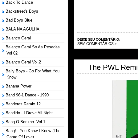
Back To Dance
Backstreet's Boys
Bad Boys Blue
BALA NA AGULHA
Balanço Geral
DEIXE SEU COMENTÁRIO:
SEM COMENTÁRIOS »
Balanço Geral So As Pesadas
Vol 02
Balanço Geral Vol.2
The PWL Remixe
Bally Boys - Go For What You
Know
Banana Power
Band 96-1 Dance - 1990
Banderas Remix 12
Bandido - I Drove All Night
Bang O Barulho -Vol 1
Bang! - You Know I Know (The
Game Of Love)