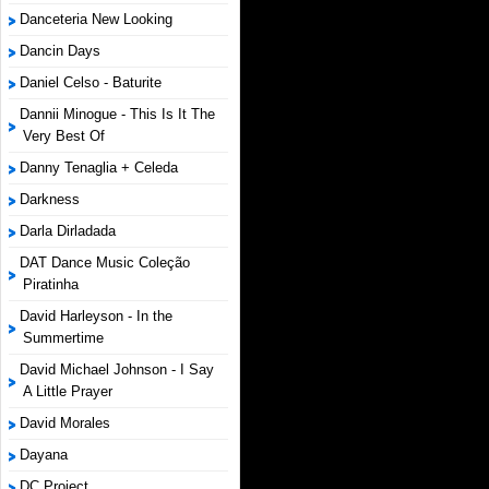
Danceteria New Looking
Dancin Days
Daniel Celso - Baturite
Dannii Minogue - This Is It The
Very Best Of
Danny Tenaglia + Celeda
Darkness
Darla Dirladada
DAT Dance Music Coleção
Piratinha
David Harleyson - In the
Summertime
David Michael Johnson - I Say
A Little Prayer
David Morales
Dayana
DC Project