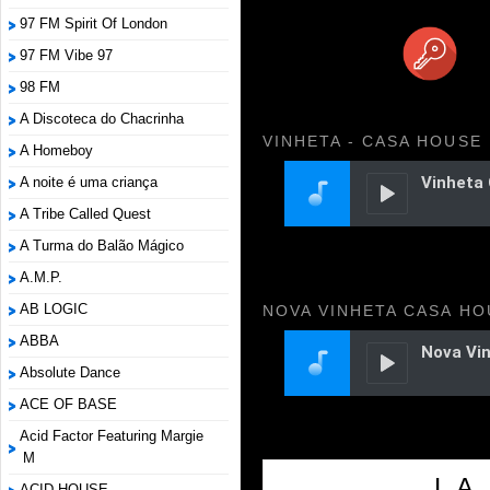
97 FM Spirit Of London
97 FM Vibe 97
98 FM
A Discoteca do Chacrinha
VINHETA - CASA HOUSE
A Homeboy
A noite é uma criança
A Tribe Called Quest
A Turma do Balão Mágico
A.M.P.
AB LOGIC
NOVA VINHETA CASA HO
ABBA
Absolute Dance
ACE OF BASE
Acid Factor Featuring Margie
M
L.A.
ACID HOUSE