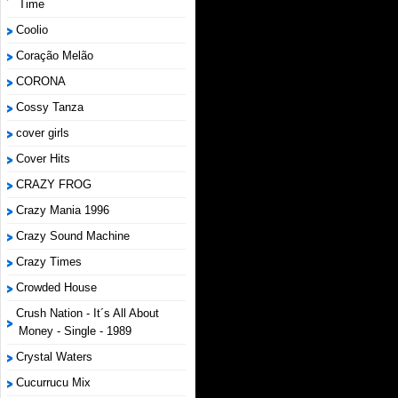
Time
Coolio
Coração Melão
CORONA
Cossy Tanza
cover girls
Cover Hits
CRAZY FROG
Crazy Mania 1996
Crazy Sound Machine
Crazy Times
Crowded House
Crush Nation - It´s All About
Money - Single - 1989
Crystal Waters
Cucurrucu Mix