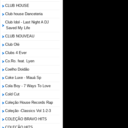
CLUB HOUSE
Club house Danceteria
Club Idol - Last Night A DJ
Saved My Life
CLUB NOUVEAU
Club Olé
Clubs 4 Ever
Co.Ro. feat. Lyen
Coelho Doidão
Coke Luxe - Mauá Sp
Cola Boy - 7 Ways To Love
Cold Cut
Coleção House Records Rap
Coleção -Classics Vol 1-2-3
COLEÇÃO BRAVO HITS
COLEÇÃO HITS