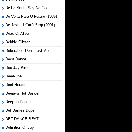
De La Soul - Say No Go
De Volta Para O Futuro (1985)
De-Javu - I Can't Stop (2001)
Dead Or Alive
Debbie Gibson
Deborahe - Don't Test Me
Deca Dance
Dee Jay Pirou
Deee-Lite
Deef House
Deejays Hot Dancer
Deep In Dance
Def Dames Dope
DEF DANCE BEAT
Definition Of Joy