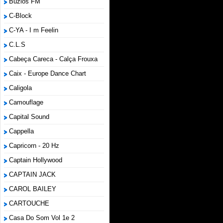
Búzios FM
C-Block
C-YA - I m Feelin
C.L.S
Cabeça Careca - Calça Frouxa
Caix - Europe Dance Chart
Caligola
Camouflage
Capital Sound
Cappella
Capricorn - 20 Hz
Captain Hollywood
CAPTAIN JACK
CAROL BAILEY
CARTOUCHE
Casa Do Som Vol 1e 2