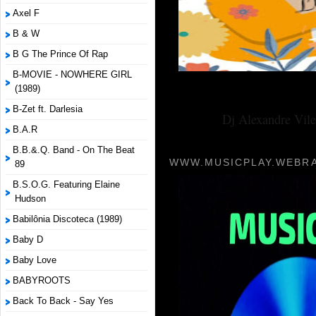
Axel F
B & W
B G The Prince Of Rap
B-MOVIE - NOWHERE GIRL
(1989)
B-Zet ft. Darlesia
Dj Alexandre Vile
B.A.R
B.B.&.Q. Band - On The Beat
WWW.MUSICPLAY.WEBRA
89
B.S.O.G. Featuring Elaine
Hudson
Babilônia Discoteca (1989)
Baby D
Baby Love
BABYROOTS
Back To Back - Say Yes