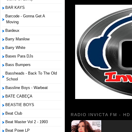
BAR KAYS
Barcode - Gonna Get A
Moving
Bardeux
Barry Manilow
Barry White
Bases Para DJs
Bass Bumpers
Bassheads - Back To The Old
School
Bassline Boys - Warbeat
BATE CABEÇA
BEASTIE BOYS
Beat Club
RADIO INVICTA FM - HD
Beat Master Vol 2 - 1993
Beat Powe LP