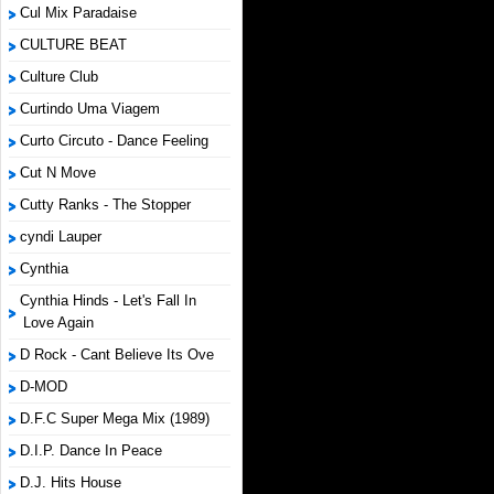
Cul Mix Paradaise
CULTURE BEAT
Culture Club
Curtindo Uma Viagem
Curto Circuto - Dance Feeling
Cut N Move
Cutty Ranks - The Stopper
cyndi Lauper
Cynthia
Cynthia Hinds - Let's Fall In
Love Again
D Rock - Cant Believe Its Ove
D-MOD
D.F.C Super Mega Mix (1989)
D.I.P. Dance In Peace
D.J. Hits House