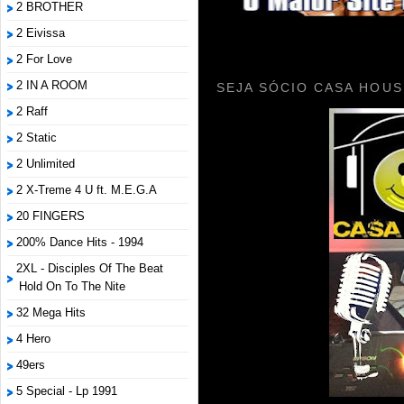
2 BROTHER
2 Eivissa
2 For Love
2 IN A ROOM
SEJA SÓCIO CASA HOUS
2 Raff
2 Static
2 Unlimited
2 X-Treme 4 U ft. M.E.G.A
20 FINGERS
200% Dance Hits - 1994
2XL - Disciples Of The Beat
Hold On To The Nite
32 Mega Hits
4 Hero
49ers
5 Special - Lp 1991