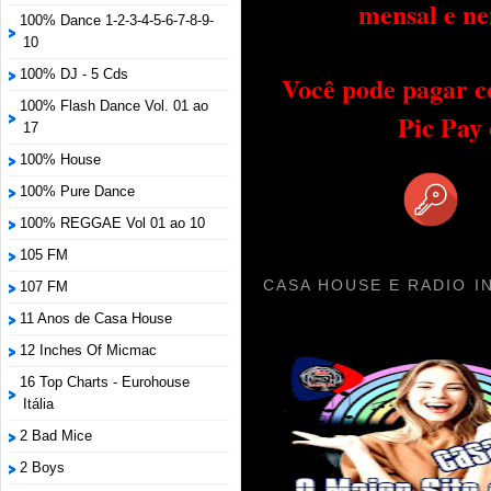
mensal e ne
100% Dance 1-2-3-4-5-6-7-8-9-
10
100% DJ - 5 Cds
Você pode pagar c
100% Flash Dance Vol. 01 ao
Pic Pay
17
100% House
100% Pure Dance
100% REGGAE Vol 01 ao 10
105 FM
CASA HOUSE E RADIO I
107 FM
11 Anos de Casa House
12 Inches Of Micmac
16 Top Charts - Eurohouse
Itália
2 Bad Mice
2 Boys