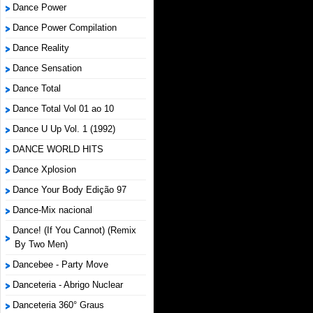
Dance Power
Dance Power Compilation
Dance Reality
Dance Sensation
Dance Total
Dance Total Vol 01 ao 10
Dance U Up Vol. 1 (1992)
DANCE WORLD HITS
Dance Xplosion
Dance Your Body Edição 97
Dance-Mix nacional
Dance! (If You Cannot) (Remix
By Two Men)
Dancebee - Party Move
Danceteria - Abrigo Nuclear
Danceteria 360° Graus