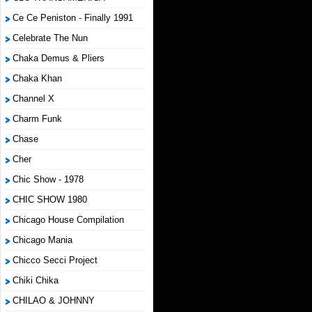
Ce Ce Peniston - Finally 1991
Celebrate The Nun
Chaka Demus & Pliers
Chaka Khan
Channel X
Charm Funk
Chase
Cher
Chic Show - 1978
CHIC SHOW 1980
Chicago House Compilation
Chicago Mania
Chicco Secci Project
Chiki Chika
CHILAO & JOHNNY