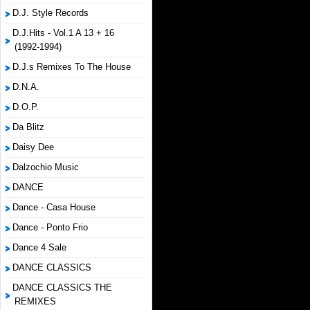
D.J. Style Records
D.J.Hits - Vol.1 A 13 + 16
(1992-1994)
D.J.s Remixes To The House
D.N.A.
D.O.P.
Da Blitz
Daisy Dee
Dalzochio Music
DANCE
Dance - Casa House
Dance - Ponto Frio
Dance 4 Sale
DANCE CLASSICS
DANCE CLASSICS THE
REMIXES