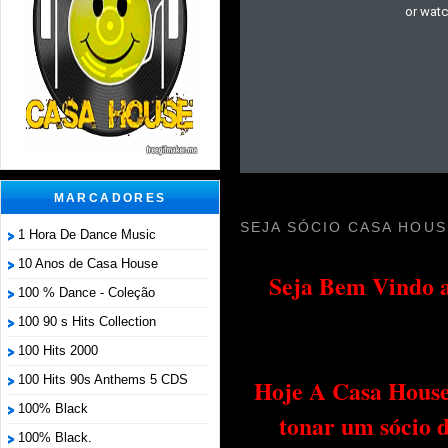
MARCADORES
SEJA SÓCIO CASA HOUS
1 Hora De Dance Music
10 Anos de Casa House
Seja Bem Vindo a
100 % Dance - Coleção
100 90 s Hits Collection
100 Hits 2000
100 Hits 90s Anthems 5 CDS
Hoje A Casa House 
100% Black
tonar um sócio 
100% Black.