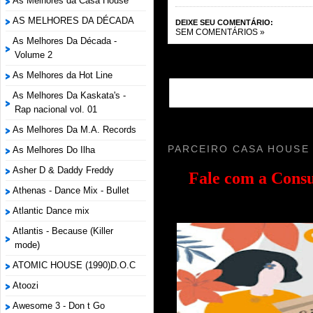
As Melhores da Casa House
AS MELHORES DA DÉCADA
DEIXE SEU COMENTÁRIO:
SEM COMENTÁRIOS »
As Melhores Da Década -
Volume 2
As Melhores da Hot Line
As Melhores Da Kaskata's -
Rap nacional vol. 01
As Melhores Da M.A. Records
PARCEIRO CASA HOUSE
As Melhores Do Ilha
Asher D & Daddy Freddy
Fale com a
Consu
Athenas - Dance Mix - Bullet
Atlantic Dance mix
Atlantis - Because (Killer
mode)
ATOMIC HOUSE (1990)D.O.C
Atoozi
Awesome 3 - Don t Go