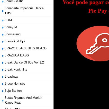
Você pode pagar c
Bomm-Bastic
Pic Pay
Bonaparte Imperious Dance
Hits
BONE
Boney M
Boomerang
Bravo And Dj's
BRAVO BLACK HITS 01 A 35
BRAZUCA BASS
Break Dance Of 80s Vol 1.2
Break Funk Hits
Broadway
Bruce Hornsby
Buju Banton
Busta Rhymes And Mariah
Carey Feat