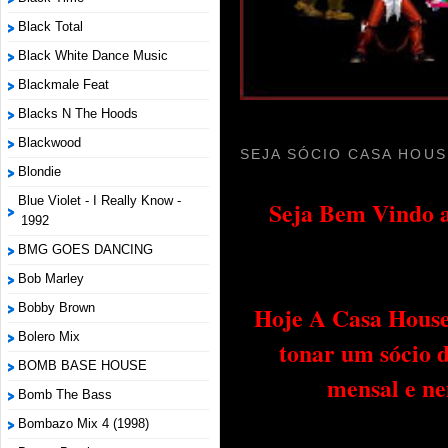
Black Total
Black White Dance Music
Blackmale Feat
Blacks N The Hoods
Blackwood
SEJA SÓCIO CASA HOUS
Blondie
Blue Violet - I Really Know -
Seja Bem Vindo a
1992
BMG GOES DANCING
Bob Marley
Bobby Brown
Hoje A Casa House 
Bolero Mix
tonar um sócio 
BOMB BASE HOUSE
mensal e ne
Bomb The Bass
Bombazo Mix 4 (1998)