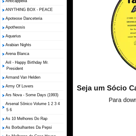
Anticappella
ANYTHING BOX - PEACE
Apoteose Danceteria
Apotheosis
Aquarius
Arabian Nights
Arena Blanca
Aril - Happy Birthday Mr.
President
Armand Van Helden
Army Of Lovers
Seja um Sócio C
Ars Nova - Some Days (1993)
Para down
Arsenal Sônico Volume 1 2 3 4
5 6
As 10 Melhores Do Rap
As Borbulhantes Da Pepsi