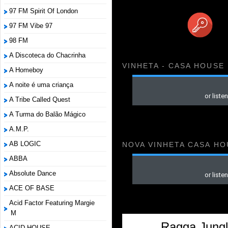
97 FM Spirit Of London
97 FM Vibe 97
98 FM
A Discoteca do Chacrinha
VINHETA - CASA HOUSE
A Homeboy
A noite é uma criança
A Tribe Called Quest
A Turma do Balão Mágico
A.M.P.
AB LOGIC
NOVA VINHETA CASA HO
ABBA
Absolute Dance
ACE OF BASE
Acid Factor Featuring Margie
M
Ragga Jungl
ACID HOUSE