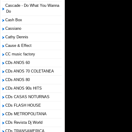
Cascade - Do What You Wanna
Do
Cash Box
Cassiano
Cathy Dennis
Cause & Effect
CC music factory
CDs ANOS 60
CDs ANOS 70 COLETANEA
CDs ANOS 80
CDs ANOS 90s HITS
CDs CASAS NOTURNAS
CDs FLASH HOUSE
CDs METROPOLITANA
CDs Revista Dj World
CDs TRANSAMERICA