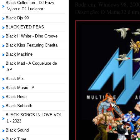
Black Collection - DJ Eazy
Roda em: Windows 98, 2000
Nylon e DJ Lucianor
Descrição: O Mame32 é um p
Black Djs 99
BLACK EYED PEAS
Black II White - Dino Groove
Black Kiss Featuring Cherita
Black Machine
Black Mad - A Coqueluxe de
SP
Black Mix
Black Music LP
Black Rose
Black Sabbath
BLACK SONGS IN LOVE VOL
1 - 2023
Black Sound
Black Time