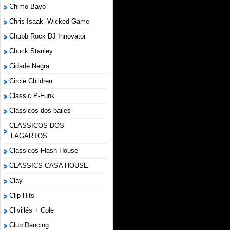
Chimo Bayo
Chris Isaak- Wicked Game -
Chubb Rock DJ Innovator
Chuck Stanley
Cidade Negra
Circle Children
Classic P-Funk
Classicos dos bailes
CLASSICOS DOS
LAGARTOS
Classicos Flash House
CLASSICS CASA HOUSE
Clay
Clip Hits
Clivillés + Cole
Club Dancing