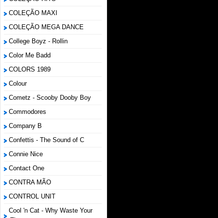
COLEÇÃO MAXI
COLEÇÃO MEGA DANCE
College Boyz ‎- Rollin
Color Me Badd
COLORS 1989
Colour
Cometz - Scooby Dooby Boy
Commodores
Company B
Confettis - The Sound of C
Connie Nice
Contact One
CONTRA MÃO
CONTROL UNIT
Cool 'n Cat - Why Waste Your