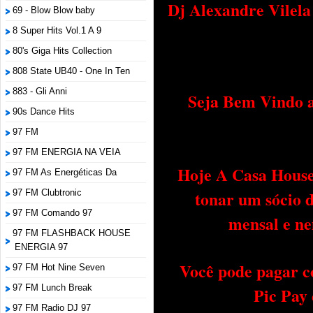
Dj Alexandre Vilel
69 - Blow Blow baby
8 Super Hits Vol.1 A 9
80's Giga Hits Collection
808 State UB40 - One In Ten
883 - Gli Anni
Seja Bem Vindo a
90s Dance Hits
97 FM
97 FM ENERGIA NA VEIA
Hoje A Casa House 
97 FM As Energéticas Da
tonar um sócio 
97 FM Clubtronic
97 FM Comando 97
mensal e ne
97 FM FLASHBACK HOUSE
ENERGIA 97
Você pode pagar c
97 FM Hot Nine Seven
97 FM Lunch Break
Pic Pay
97 FM Radio DJ 97