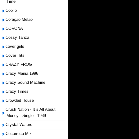
Time
Coolio
Coração Melão
CORONA
Cossy Tanza
cover girls
Cover Hits
CRAZY FROG
Crazy Mania 1996
Crazy Sound Machine
Crazy Times
Crowded House
Crush Nation - It´s All About
Money - Single - 1989
Crystal Waters
Cucurrucu Mix