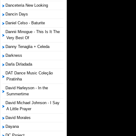
Danceteria New Looking
Dancin Days
Daniel Celso - Baturite
Dannii Minogue - This Is It The
Very Best Of
Danny Tenaglia + Celeda
Darkness
Darla Dirladada
DAT Dance Music Coleção
Piratinha
David Harleyson - In the
Summertime
David Michael Johnson - I Say
A Little Prayer
David Morales
Dayana
DC Project