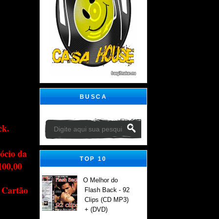
BUSCA
ck.
ócio da
TOP 10
100,00
O Melhor do
 Cartão
Flash Back - 92
Clips (CD MP3)
+ (DVD)