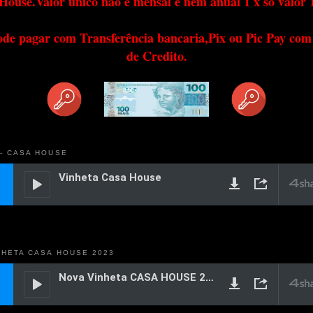
House.Valor único não é mensal e nem anual 1 x só valor 
ode pagar com Transferência bancaria,Pix ou Pic Pay com
de Credito.
 - CASA HOUSE
NHETA CASA HOUSE 2023