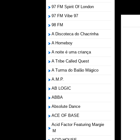
97 FM Spirit Of London
97 FM Vibe 97
98 FM
A Discoteca do Chacrinha
A Homeboy
A noite é uma criança
A Tribe Called Quest
A Turma do Balão Mágico
A.M.P.
AB LOGIC
ABBA
Absolute Dance
ACE OF BASE
Acid Factor Featuring Margie
M
ACID HOUSE