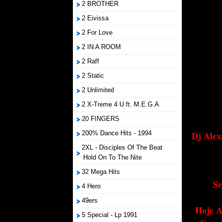
2 BROTHER
2 Eivissa
2 For Love
2 IN A ROOM
2 Raff
2 Static
2 Unlimited
2 X-Treme 4 U ft. M.E.G.A
20 FINGERS
200% Dance Hits - 1994
Dj Alex
2XL - Disciples Of The Beat
Hold On To The Nite
32 Mega Hits
Se
4 Hero
49ers
Hoje A
5 Special - Lp 1991