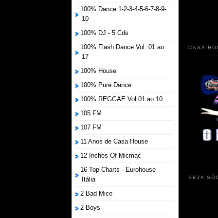
100% Dance 1-2-3-4-5-6-7-8-9-
10
100% DJ - 5 Cds
100% Flash Dance Vol. 01 ao
CASA HO
17
100% House
100% Pure Dance
100% REGGAE Vol 01 ao 10
105 FM
107 FM
11 Anos de Casa House
12 Inches Of Micmac
16 Top Charts - Eurohouse
SEJA SÓ
Itália
2 Bad Mice
2 Boys