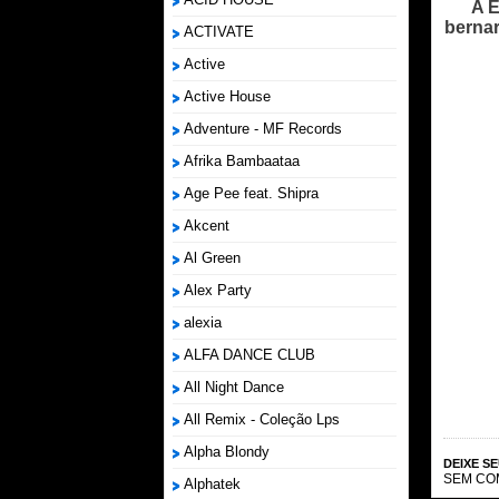
A E
bernar
ACTIVATE
Active
Active House
Adventure - MF Records
Afrika Bambaataa
Age Pee feat. Shipra
Akcent
Al Green
Alex Party
alexia
ALFA DANCE CLUB
All Night Dance
All Remix - Coleção Lps
Alpha Blondy
DEIXE S
SEM CO
Alphatek