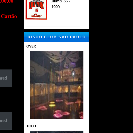
100,00
Ultimix 35 -
1990
 Cartão
DISCO CLUB SÃO PAULO
OVER
TOCO