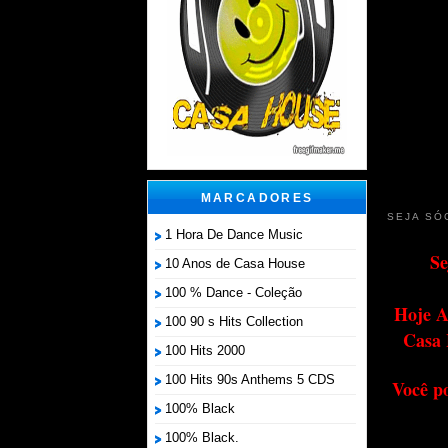
MARCADORES
SEJA SÓ
1 Hora De Dance Music
Se
10 Anos de Casa House
100 % Dance - Coleção
Hoje A
100 90 s Hits Collection
Casa 
100 Hits 2000
100 Hits 90s Anthems 5 CDS
Você p
100% Black
100% Black.