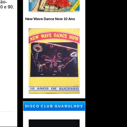
são-
0 e 90.
New Wave Dance Now 10 Ano
DISCO CLUB GUARULHOS
SP