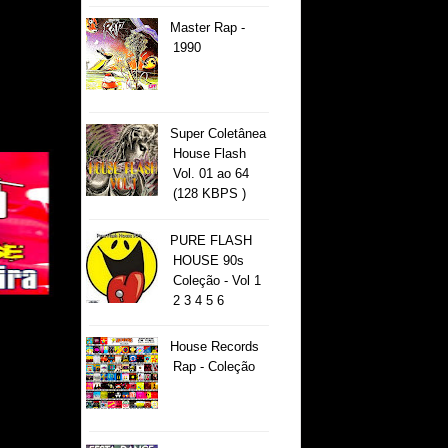
Master Rap -
1990
Super Coletânea
House Flash
Vol. 01 ao 64
(128 KBPS )
PURE FLASH
HOUSE 90s
Coleção - Vol 1
2 3 4 5 6
House Records
Rap - Coleção