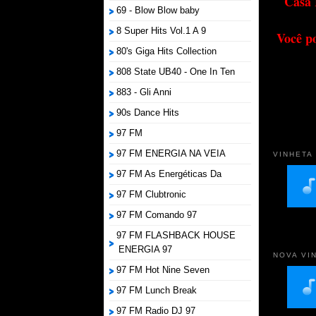
Casa 
69 - Blow Blow baby
8 Super Hits Vol.1 A 9
Você p
80's Giga Hits Collection
808 State UB40 - One In Ten
883 - Gli Anni
90s Dance Hits
97 FM
97 FM ENERGIA NA VEIA
VINHETA
97 FM As Energéticas Da
97 FM Clubtronic
97 FM Comando 97
97 FM FLASHBACK HOUSE
ENERGIA 97
NOVA VI
97 FM Hot Nine Seven
97 FM Lunch Break
97 FM Radio DJ 97