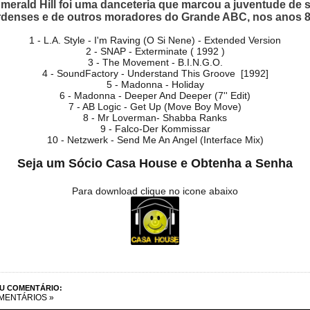
merald Hill foi uma danceteria que marcou a juventude de 
denses e de outros moradores do Grande ABC, nos anos 8
1 - L.A. Style - I'm Raving (O Si Nene) - Extended Version
2 - SNAP - Exterminate ( 1992 )
3 - The Movement - B.I.N.G.O.
4 - SoundFactory - Understand This Groove [1992]
5 - Madonna - Holiday
6 - Madonna - Deeper And Deeper (7'' Edit)
7 - AB Logic - Get Up (Move Boy Move)
8 - Mr Loverman- Shabba Ranks
9 - Falco-Der Kommissar
10 - Netzwerk - Send Me An Angel (Interface Mix)
Seja um Sócio Casa House e Obtenha a Senha
Para download clique no icone abaixo
EU COMENTÁRIO:
MENTÁRIOS »