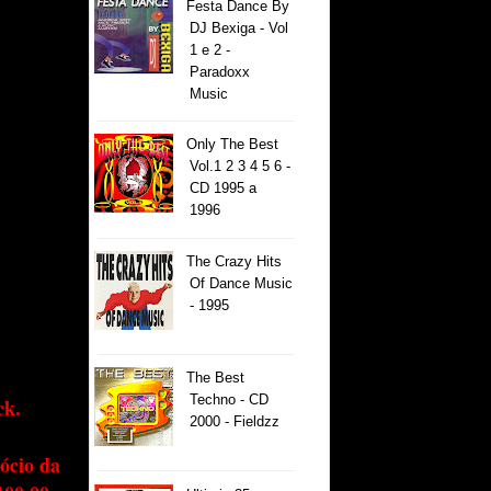
Festa Dance By
DJ Bexiga - Vol
1 e 2 -
Paradoxx
Music
Only The Best
Vol.1 2 3 4 5 6 -
CD 1995 a
1996
The Crazy Hits
Of Dance Music
- 1995
The Best
Techno - CD
ck.
2000 - Fieldzz
ócio da