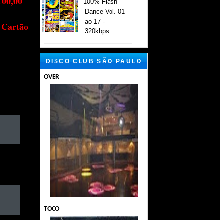
100,00
100% Flash
Dance Vol. 01
ao 17 -
 Cartão
320kbps
DISCO CLUB SÃO PAULO
OVER
TOCO