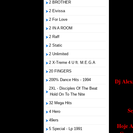
2 BROTHER
2 Eivissa
2 For Love
2 IN A ROOM
2 Raff
2 Static
2 Unlimited
2 X-Treme 4 U ft. M.E.G.A
20 FINGERS
200% Dance Hits - 1994
Dj Alex
2XL - Disciples Of The Beat
Hold On To The Nite
32 Mega Hits
Se
4 Hero
49ers
Hoje A
5 Special - Lp 1991