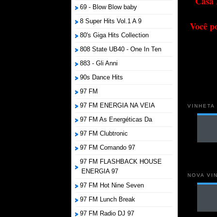
Casa 
69 - Blow Blow baby
8 Super Hits Vol.1 A 9
Você p
80's Giga Hits Collection
808 State UB40 - One In Ten
883 - Gli Anni
90s Dance Hits
97 FM
97 FM ENERGIA NA VEIA
VINHETA
97 FM As Energéticas Da
97 FM Clubtronic
97 FM Comando 97
97 FM FLASHBACK HOUSE
ENERGIA 97
NOVA VI
97 FM Hot Nine Seven
97 FM Lunch Break
97 FM Radio DJ 97