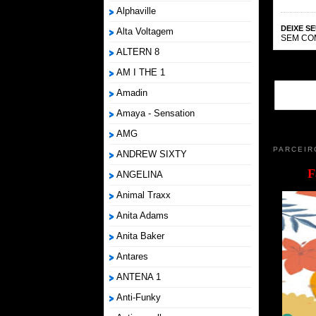
Alphaville
DEIXE S
Alta Voltagem
SEM CO
ALTERN 8
AM I THE 1
Amadin
Amaya - Sensation
AMG
PARCEIR
ANDREW SIXTY
F
ANGELINA
Animal Traxx
Anita Adams
Anita Baker
Antares
ANTENA 1
Anti-Funky