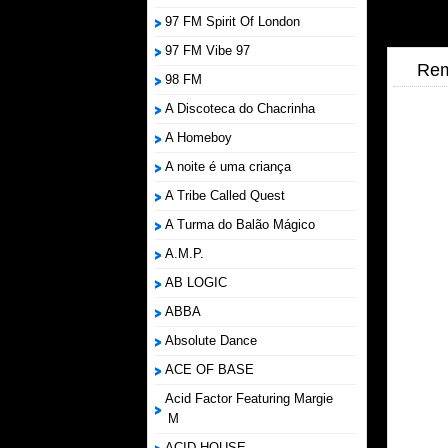
97 FM Spirit Of London
97 FM Vibe 97
Rem
98 FM
A Discoteca do Chacrinha
A Homeboy
A noite é uma criança
A Tribe Called Quest
A Turma do Balão Mágico
A.M.P.
AB LOGIC
ABBA
Absolute Dance
ACE OF BASE
Acid Factor Featuring Margie
M
ACID HOUSE