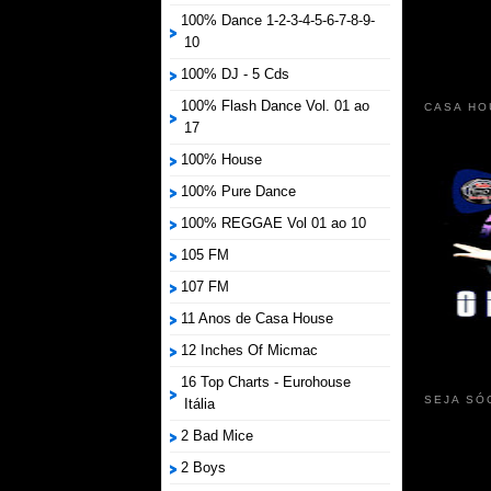
100% Dance 1-2-3-4-5-6-7-8-9-
10
100% DJ - 5 Cds
100% Flash Dance Vol. 01 ao
CASA HO
17
100% House
100% Pure Dance
100% REGGAE Vol 01 ao 10
105 FM
107 FM
11 Anos de Casa House
12 Inches Of Micmac
16 Top Charts - Eurohouse
SEJA SÓ
Itália
2 Bad Mice
2 Boys