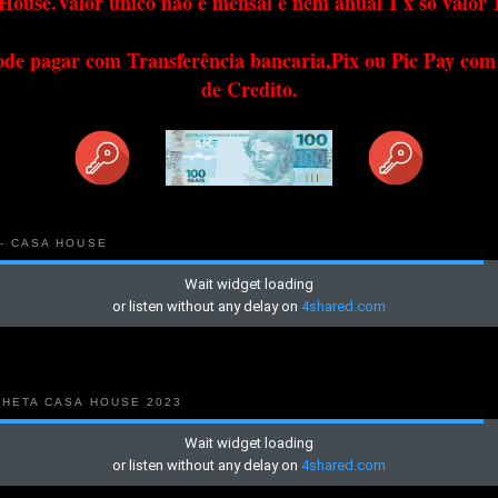
House.Valor único não é mensal e nem anual 1 x só valor 
ode pagar com Transferência bancaria,Pix ou Pic Pay com
de Credito.
 - CASA HOUSE
NHETA CASA HOUSE 2023