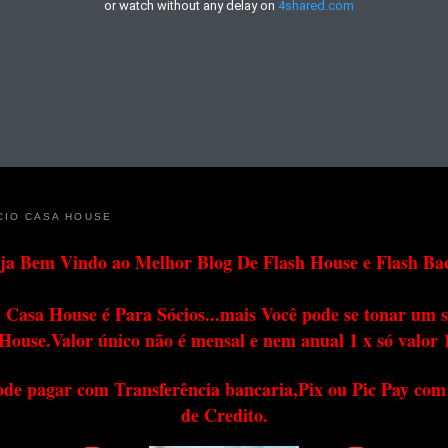
CIO CASA HOUSE
ja Bem Vindo ao Melhor Blog De Flash House e Flash Ba
 Casa House é Para Sócios...mais Você pode se tonar um s
House.Valor único não é mensal e nem anual 1 x só valor 
ode pagar com Transferência bancaria,Pix ou Pic Pay com
de Credito.