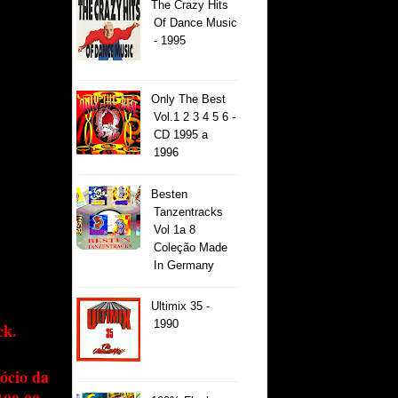
The Crazy Hits
Of Dance Music
- 1995
Only The Best
Vol.1 2 3 4 5 6 -
CD 1995 a
1996
Besten
Tanzentracks
Vol 1a 8
Coleção Made
In Germany
Ultimix 35 -
1990
ck.
ócio da