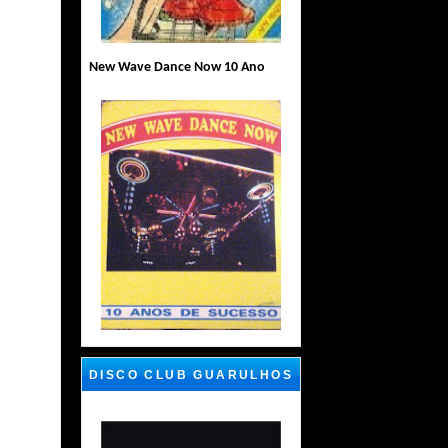
New Wave Dance Now 10 Ano
DISCO CLUB GUARULHOS
SP