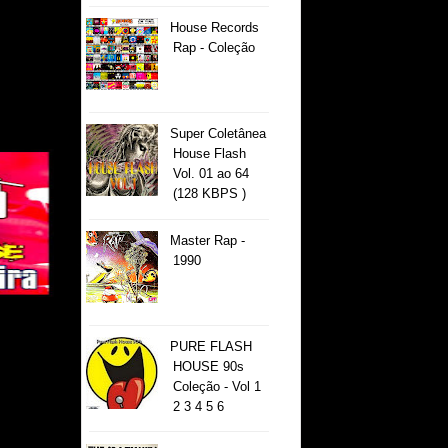
House Records
Rap - Coleção
Super Coletânea
House Flash
Vol. 01 ao 64
(128 KBPS )
Master Rap -
1990
PURE FLASH
HOUSE 90s
Coleção - Vol 1
2 3 4 5 6