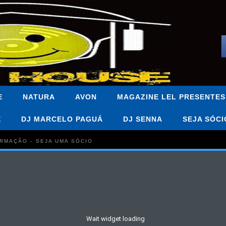
E
NATURA
AVON
MAGAZINE LEL PRESENTES
E
DJ MARCELO PAGUÁ
DJ SENNA
SEJA SÓCI
FORMAÇÃO - SEJA UMA SÓCIO