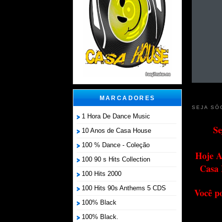
MARCADORES
SEJA SÓ
1 Hora De Dance Music
Se
10 Anos de Casa House
100 % Dance - Coleção
Hoje A
100 90 s Hits Collection
Casa 
100 Hits 2000
100 Hits 90s Anthems 5 CDS
Você p
100% Black
100% Black.