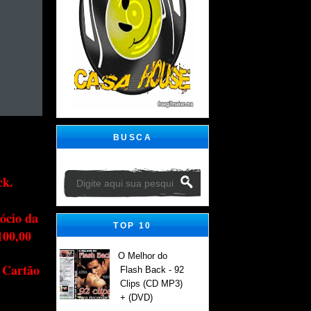
BUSCA
ck.
ócio da
TOP 10
100,00
O Melhor do
 Cartão
Flash Back - 92
Clips (CD MP3)
+ (DVD)