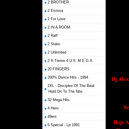
2 BROTHER
2 Eivissa
2 For Love
2 IN A ROOM
2 Raff
2 Static
2 Unlimited
2 X-Treme 4 U ft. M.E.G.A
20 FINGERS
200% Dance Hits - 1994
Dj Alex
2XL - Disciples Of The Beat
Hold On To The Nite
32 Mega Hits
Se
4 Hero
49ers
Hoje A
5 Special - Lp 1991