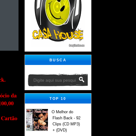
BUSCA
ck.
ócio da
TOP 10
100,00
O Melhor do
 Cartão
Flash Back - 92
Clips (CD MP3)
+ (DVD)