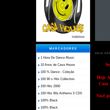
MARCADORES
SEJA SÓ
1 Hora De Dance Music
Se
10 Anos de Casa House
100 % Dance - Coleção
Hoje A
100 90 s Hits Collection
Casa 
100 Hits 2000
100 Hits 90s Anthems 5 CDS
Você p
100% Black
100% Black.