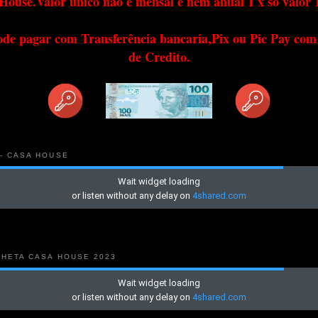
House.Valor único não é mensal e nem anual 1 x só valor 
ode pagar com Transferência bancaria,Pix ou Pic Pay com
de Credito.
 - CASA HOUSE
NHETA CASA HOUSE 2023