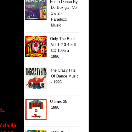
Festa Dance By
DJ Bexiga - Vol
1 e 2 -
Paradoxx
Music
Only The Best
Vol.1 2 3 4 5 6 -
CD 1995 a
1996
The Crazy Hits
Of Dance Music
- 1995
Ultimix 35 -
1990
ck.
ócio da