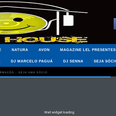
E
NATURA
AVON
MAGAZINE LEL PRESENTES
E
DJ MARCELO PAGUÁ
DJ SENNA
SEJA SÓCI
FORMAÇÃO - SEJA UMA SÓCIO