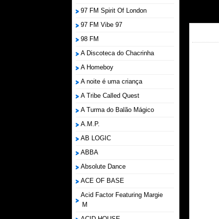
97 FM Spirit Of London
97 FM Vibe 97
98 FM
A Discoteca do Chacrinha
A Homeboy
A noite é uma criança
A Tribe Called Quest
A Turma do Balão Mágico
A.M.P.
AB LOGIC
ABBA
Absolute Dance
ACE OF BASE
Acid Factor Featuring Margie
M
ACID HOUSE