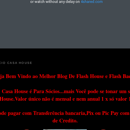
CIO CASA HOUSE
ja Bem Vindo ao Melhor Blog De Flash House e Flash Ba
 Casa House é Para Sócios...mais Você pode se tonar um s
House.Valor único não é mensal e nem anual 1 x só valor 
ode pagar com Transferência bancaria,Pix ou Pic Pay com
de Credito.