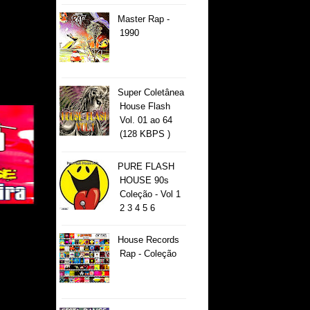
Master Rap -
1990
Super Coletânea
House Flash
Vol. 01 ao 64
(128 KBPS )
PURE FLASH
HOUSE 90s
Coleção - Vol 1
2 3 4 5 6
House Records
Rap - Coleção