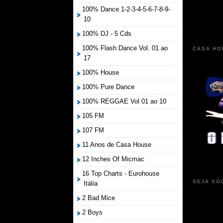
100% Dance 1-2-3-4-5-6-7-8-9-
10
100% DJ - 5 Cds
100% Flash Dance Vol. 01 ao
CASA HO
17
100% House
100% Pure Dance
100% REGGAE Vol 01 ao 10
105 FM
107 FM
11 Anos de Casa House
12 Inches Of Micmac
16 Top Charts - Eurohouse
SEJA SÓ
Itália
2 Bad Mice
2 Boys