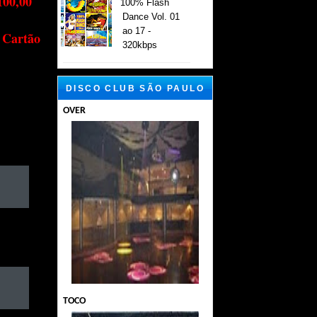
100,00
100% Flash
Dance Vol. 01
ao 17 -
 Cartão
320kbps
DISCO CLUB SÃO PAULO
OVER
TOCO