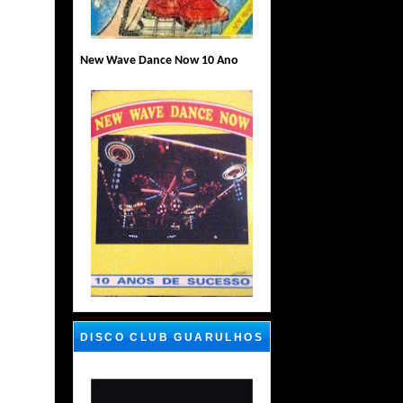
New Wave Dance Now 10 Ano
DISCO CLUB GUARULHOS
SP