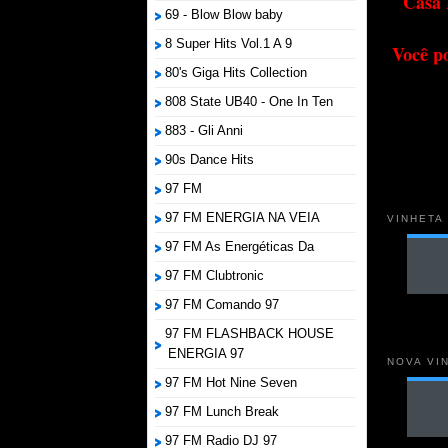
Casa 
69 - Blow Blow baby
8 Super Hits Vol.1 A 9
Você p
80's Giga Hits Collection
808 State UB40 - One In Ten
883 - Gli Anni
90s Dance Hits
97 FM
97 FM ENERGIA NA VEIA
VINHETA
97 FM As Energéticas Da
97 FM Clubtronic
97 FM Comando 97
97 FM FLASHBACK HOUSE
ENERGIA 97
NOVA VI
97 FM Hot Nine Seven
97 FM Lunch Break
97 FM Radio DJ 97