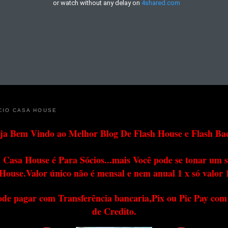
CIO CASA HOUSE
ja Bem Vindo ao Melhor Blog De Flash House e Flash Ba
 Casa House é Para Sócios...mais Você pode se tonar um s
House.Valor único não é mensal e nem anual 1 x só valor 
ode pagar com Transferência bancaria,Pix ou Pic Pay com
de Credito.