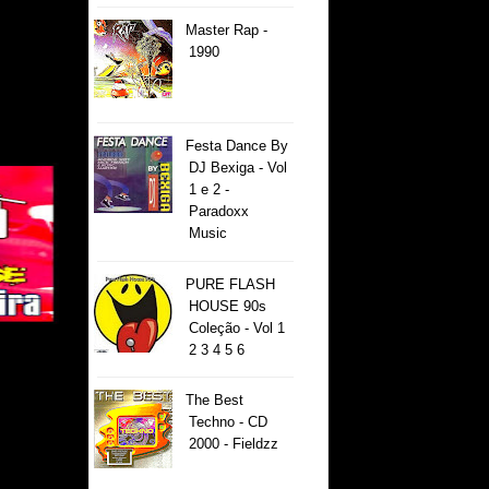
Master Rap -
1990
Festa Dance By
DJ Bexiga - Vol
1 e 2 -
Paradoxx
Music
PURE FLASH
HOUSE 90s
Coleção - Vol 1
2 3 4 5 6
The Best
Techno - CD
2000 - Fieldzz