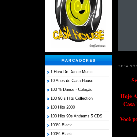
MARCADORES
SEJA SÓ
1 Hora De Dance Music
Se
10 Anos de Casa House
100 % Dance - Coleção
Hoje A
100 90 s Hits Collection
Casa 
100 Hits 2000
100 Hits 90s Anthems 5 CDS
Você p
100% Black
100% Black.