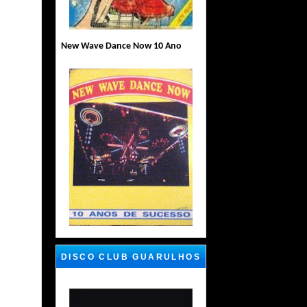
New Wave Dance Now 10 Ano
DISCO CLUB GUARULHOS
SP