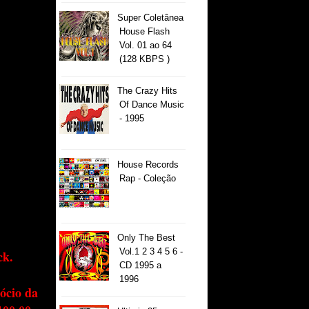
Super Coletânea
House Flash
Vol. 01 ao 64
(128 KBPS )
The Crazy Hits
Of Dance Music
- 1995
House Records
Rap - Coleção
Only The Best
Vol.1 2 3 4 5 6 -
ck.
CD 1995 a
1996
ócio da