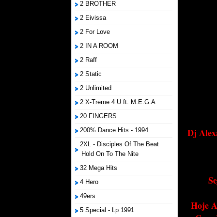
2 BROTHER
2 Eivissa
2 For Love
2 IN A ROOM
2 Raff
2 Static
2 Unlimited
2 X-Treme 4 U ft. M.E.G.A
20 FINGERS
200% Dance Hits - 1994
Dj Alex
2XL - Disciples Of The Beat
Hold On To The Nite
32 Mega Hits
Se
4 Hero
49ers
Hoje A
5 Special - Lp 1991