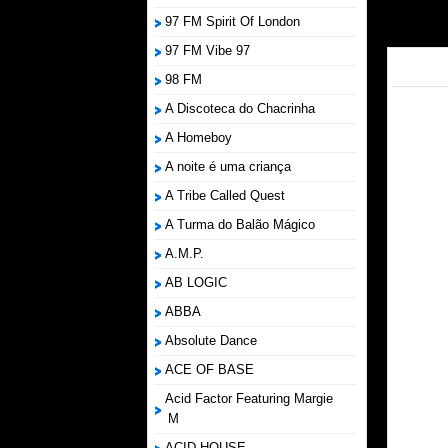
97 FM Spirit Of London
97 FM Vibe 97
98 FM
A Discoteca do Chacrinha
A Homeboy
A noite é uma criança
A Tribe Called Quest
A Turma do Balão Mágico
A.M.P.
AB LOGIC
ABBA
Absolute Dance
ACE OF BASE
Acid Factor Featuring Margie
M
ACID HOUSE