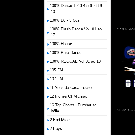
100% Dance 1-2-3-4-5-6-7-8-9-
10
100% DJ - 5 Cds
100% Flash Dance Vol. 01 ao
CASA HO
17
100% House
100% Pure Dance
100% REGGAE Vol 01 ao 10
105 FM
107 FM
11 Anos de Casa House
12 Inches Of Micmac
16 Top Charts - Eurohouse
SEJA SÓ
Itália
2 Bad Mice
2 Boys