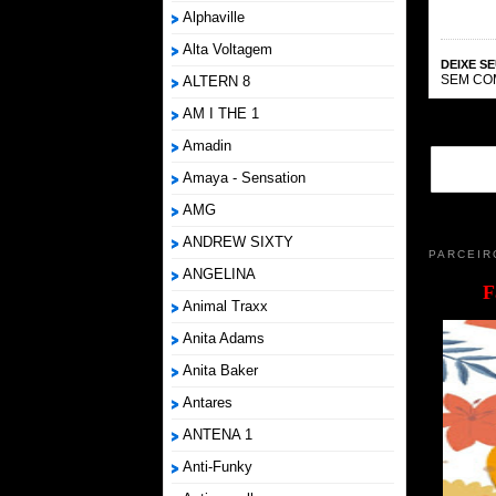
Alphaville
Alta Voltagem
DEIXE S
SEM CO
ALTERN 8
AM I THE 1
Amadin
Amaya - Sensation
AMG
ANDREW SIXTY
PARCEIR
ANGELINA
F
Animal Traxx
Anita Adams
Anita Baker
Antares
ANTENA 1
Anti-Funky