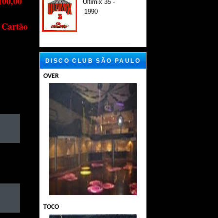
100,00
Ultimix 35 -
1990
 Cartão
DISCO CLUB SÃO PAULO
OVER
TOCO