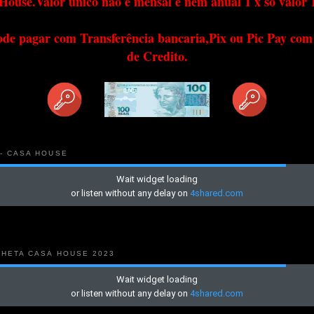
House.Valor único não é mensal e nem anual 1 x só valor 
ode pagar com Transferência bancaria,Pix ou Pic Pay com
de Credito.
 - CASA HOUSE
NHETA CASA HOUSE 2023