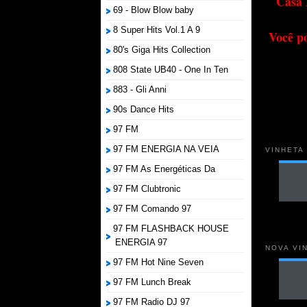
Casa 
69 - Blow Blow baby
8 Super Hits Vol.1 A 9
Você p
80's Giga Hits Collection
808 State UB40 - One In Ten
883 - Gli Anni
90s Dance Hits
97 FM
97 FM ENERGIA NA VEIA
VINHETA
97 FM As Energéticas Da
97 FM Clubtronic
97 FM Comando 97
97 FM FLASHBACK HOUSE
ENERGIA 97
NOVA VI
97 FM Hot Nine Seven
97 FM Lunch Break
97 FM Radio DJ 97