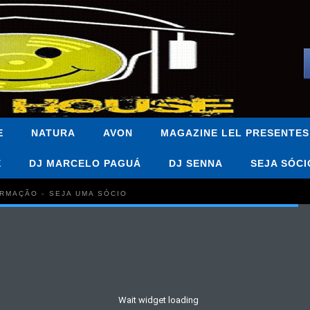
E
NATURA
AVON
MAGAZINE LEL PRESENTES
E
DJ MARCELO PAGUÁ
DJ SENNA
SEJA SÓCI
FORMAÇÃO - SEJA UMA SÓCIO