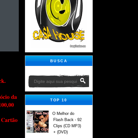
BUSCA
ck.
ócio da
TOP 10
100,00
O Melhor do
 Cartão
Flash Back - 92
Clips (CD MP3)
+ (DVD)