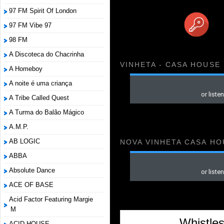
97 FM Spirit Of London
97 FM Vibe 97
98 FM
A Discoteca do Chacrinha
VINHETA - CASA HOUSE
A Homeboy
A noite é uma criança
A Tribe Called Quest
A Turma do Balão Mágico
A.M.P.
AB LOGIC
NOVA VINHETA CASA HO
ABBA
Absolute Dance
ACE OF BASE
Acid Factor Featuring Margie
M
Whistles
ACID HOUSE