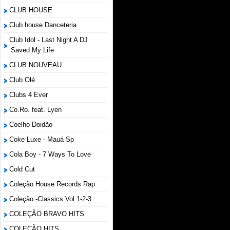
CLUB HOUSE
Club house Danceteria
Club Idol - Last Night A DJ
Saved My Life
CLUB NOUVEAU
Club Olé
Clubs 4 Ever
Co.Ro. feat. Lyen
Coelho Doidão
Coke Luxe - Mauá Sp
Cola Boy - 7 Ways To Love
Cold Cut
Coleção House Records Rap
Coleção -Classics Vol 1-2-3
COLEÇÃO BRAVO HITS
COLEÇÃO HITS