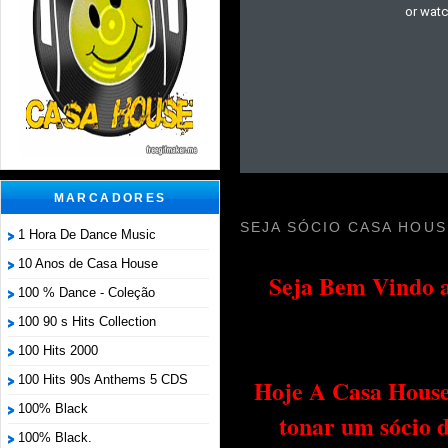
MARCADORES
SEJA SÓCIO CASA HOUS
1 Hora De Dance Music
10 Anos de Casa House
Seja Bem Vindo a
100 % Dance - Coleção
100 90 s Hits Collection
100 Hits 2000
100 Hits 90s Anthems 5 CDS
Hoje A Casa House 
100% Black
tonar um sócio 
100% Black.