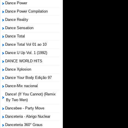
Dance Power
Dance Power Compilation
Dance Reality
Dance Sensation
Dance Total
Dance Total Vol 01 ao 10
Dance U Up Vol. 1 (1992)
DANCE WORLD HITS
Dance Xplosion
Dance Your Body Edição 97
Dance-Mix nacional
Dance! (If You Cannot) (Remix
By Two Men)
Dancebee - Party Move
Danceteria - Abrigo Nuclear
Danceteria 360° Graus