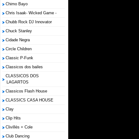
Chimo Bayo
Chris Isaak- Wicked Game -
Chubb Rock DJ Innovator
Chuck Stanley
Cidade Negra
Circle Children
Classic P-Funk
Classicos dos bailes
CLASSICOS DOS
LAGARTOS
Classicos Flash House
CLASSICS CASA HOUSE
Clay
Clip Hits
Clivillés + Cole
Club Dancing