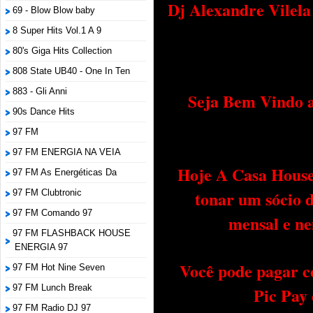
Dj Alexandre Vilel
69 - Blow Blow baby
8 Super Hits Vol.1 A 9
80's Giga Hits Collection
808 State UB40 - One In Ten
883 - Gli Anni
Seja Bem Vindo a
90s Dance Hits
97 FM
97 FM ENERGIA NA VEIA
Hoje A Casa House 
97 FM As Energéticas Da
tonar um sócio 
97 FM Clubtronic
97 FM Comando 97
mensal e ne
97 FM FLASHBACK HOUSE
ENERGIA 97
Você pode pagar c
97 FM Hot Nine Seven
97 FM Lunch Break
Pic Pay
97 FM Radio DJ 97