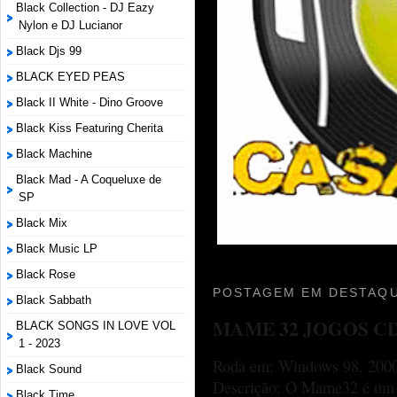
Black Collection - DJ Eazy
Nylon e DJ Lucianor
Black Djs 99
BLACK EYED PEAS
Black II White - Dino Groove
Black Kiss Featuring Cherita
Black Machine
Black Mad - A Coqueluxe de
SP
Black Mix
Black Music LP
Black Rose
POSTAGEM EM DESTAQU
Black Sabbath
MAME 32 JOGOS C
BLACK SONGS IN LOVE VOL
1 - 2023
Roda em: Windows 98, 2000
Black Sound
Descrição: O Mame32 é um p
Black Time