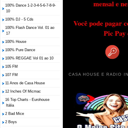
mensal e ne
100% Dance 1-2-3-4-5-6-7-8-9-
10
100% DJ - 5 Cds
Você pode pagar c
100% Flash Dance Vol. 01 ao
Pic Pay
17
100% House
100% Pure Dance
100% REGGAE Vol 01 ao 10
105 FM
CASA HOUSE E RADIO I
107 FM
11 Anos de Casa House
12 Inches Of Micmac
16 Top Charts - Eurohouse
Itália
2 Bad Mice
2 Boys