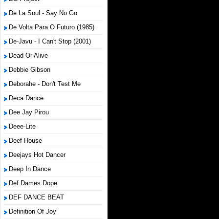
De La Soul - Say No Go
De Volta Para O Futuro (1985)
De-Javu - I Can't Stop (2001)
Dead Or Alive
Debbie Gibson
Deborahe - Don't Test Me
Deca Dance
Dee Jay Pirou
Deee-Lite
Deef House
Deejays Hot Dancer
Deep In Dance
Def Dames Dope
DEF DANCE BEAT
Definition Of Joy