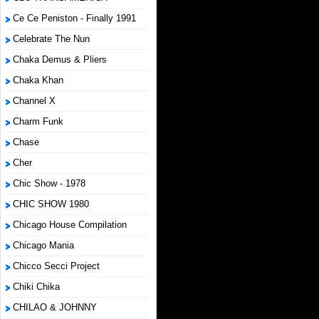
Ce Ce Peniston - Finally 1991
Celebrate The Nun
Chaka Demus & Pliers
Chaka Khan
Channel X
Charm Funk
Chase
Cher
Chic Show - 1978
CHIC SHOW 1980
Chicago House Compilation
Chicago Mania
Chicco Secci Project
Chiki Chika
CHILAO & JOHNNY