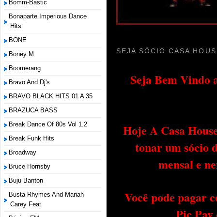
Bomm-Bastic
Bonaparte Imperious Dance
Hits
BONE
SEJA SÓCIO CASA HOUS
Boney M
Boomerang
Seja Bem Vindo a
Bravo And Dj's
BRAVO BLACK HITS 01 A 35
BRAZUCA BASS
Break Dance Of 80s Vol 1.2
Hoje A Casa House 
Break Funk Hits
tonar um sócio 
Broadway
mensal e ne
Bruce Hornsby
Buju Banton
Você pode pagar c
Busta Rhymes And Mariah
Carey Feat
Pic Pay