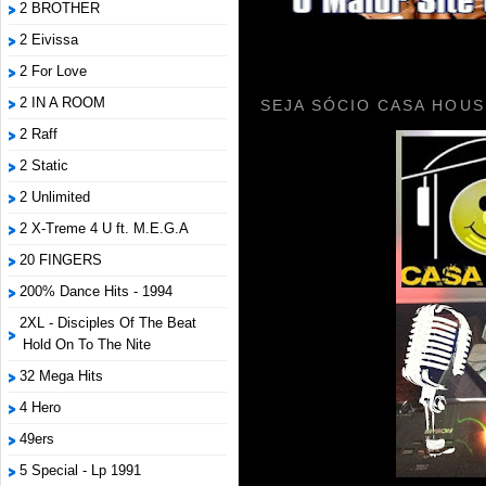
2 BROTHER
2 Eivissa
2 For Love
2 IN A ROOM
SEJA SÓCIO CASA HOUS
2 Raff
2 Static
2 Unlimited
2 X-Treme 4 U ft. M.E.G.A
20 FINGERS
200% Dance Hits - 1994
2XL - Disciples Of The Beat
Hold On To The Nite
32 Mega Hits
4 Hero
49ers
5 Special - Lp 1991