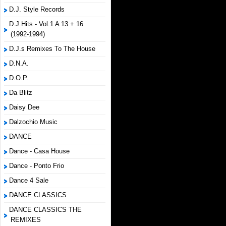
D.J. Style Records
D.J.Hits - Vol.1 A 13 + 16
(1992-1994)
D.J.s Remixes To The House
D.N.A.
D.O.P.
Da Blitz
Daisy Dee
Dalzochio Music
DANCE
Dance - Casa House
Dance - Ponto Frio
Dance 4 Sale
DANCE CLASSICS
DANCE CLASSICS THE
REMIXES