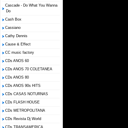
Cascade - Do What You Wanna
Do
Cash Box
Cassiano
Cathy Dennis
Cause & Effect
CC music factory
CDs ANOS 60
CDs ANOS 70 COLETANEA
CDs ANOS 80
CDs ANOS 90s HITS
CDs CASAS NOTURNAS
CDs FLASH HOUSE
CDs METROPOLITANA
CDs Revista Dj World
CDs TRANSAMERICA