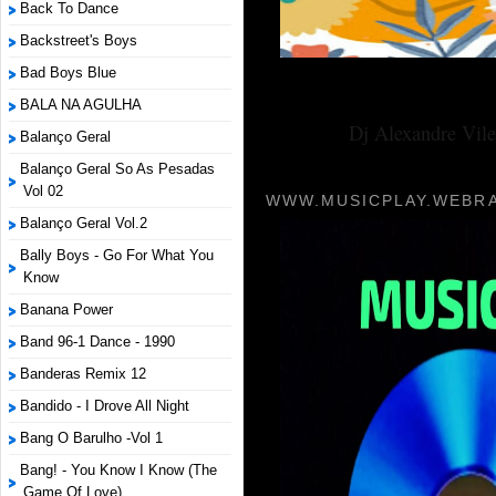
Back To Dance
Backstreet's Boys
Bad Boys Blue
BALA NA AGULHA
Dj Alexandre Vile
Balanço Geral
Balanço Geral So As Pesadas
Vol 02
WWW.MUSICPLAY.WEBRA
Balanço Geral Vol.2
Bally Boys - Go For What You
Know
Banana Power
Band 96-1 Dance - 1990
Banderas Remix 12
Bandido - I Drove All Night
Bang O Barulho -Vol 1
Bang! - You Know I Know (The
Game Of Love)