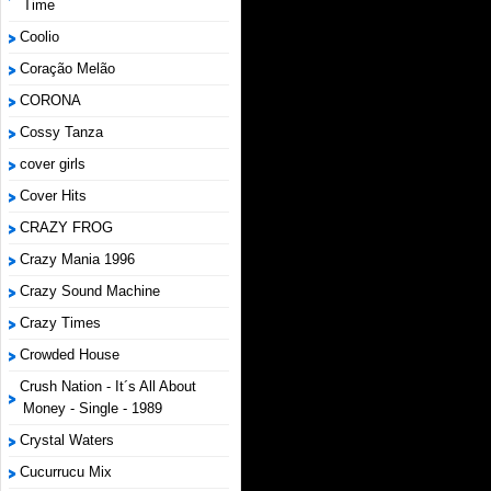
Time
Coolio
Coração Melão
CORONA
Cossy Tanza
cover girls
Cover Hits
CRAZY FROG
Crazy Mania 1996
Crazy Sound Machine
Crazy Times
Crowded House
Crush Nation - It´s All About
Money - Single - 1989
Crystal Waters
Cucurrucu Mix