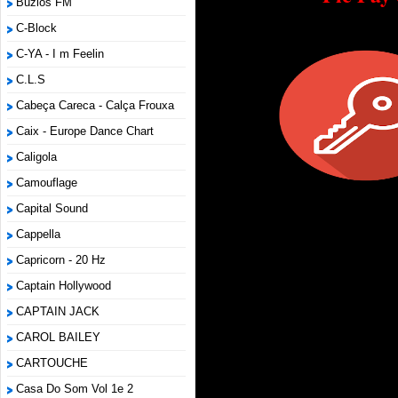
Búzios FM
C-Block
C-YA - I m Feelin
C.L.S
Cabeça Careca - Calça Frouxa
Caix - Europe Dance Chart
Caligola
Camouflage
Capital Sound
Cappella
Capricorn - 20 Hz
Captain Hollywood
CAPTAIN JACK
CAROL BAILEY
CARTOUCHE
Casa Do Som Vol 1e 2