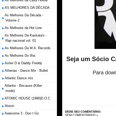
As Melhores da Casa House
AS MELHORES DA DÉCADA
As Melhores Da Década -
Volume 2
As Melhores da Hot Line
As Melhores Da Kaskata's -
Rap nacional vol. 01
As Melhores Da M.A. Records
As Melhores Do Ilha
Seja um Sócio C
Asher D & Daddy Freddy
Athenas - Dance Mix - Bullet
Para down
Atlantic Dance mix
Atlantis - Because (Killer
mode)
ATOMIC HOUSE (1990)D.O.C
Atoozi
DEIXE SEU COMENTÁRIO:
Awesome 3 - Don t Go
SEM COMENTÁRIOS »