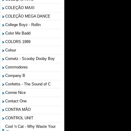
COLEÇÃO MAXI
COLEÇÃO MEGA DANCE
College Boyz ‎- Rollin
Color Me Badd
COLORS 1989
Colour
Cometz - Scooby Dooby Boy
Commodores
Company B
Confettis - The Sound of C
Connie Nice
Contact One
CONTRA MÃO
CONTROL UNIT
Cool 'n Cat - Why Waste Your