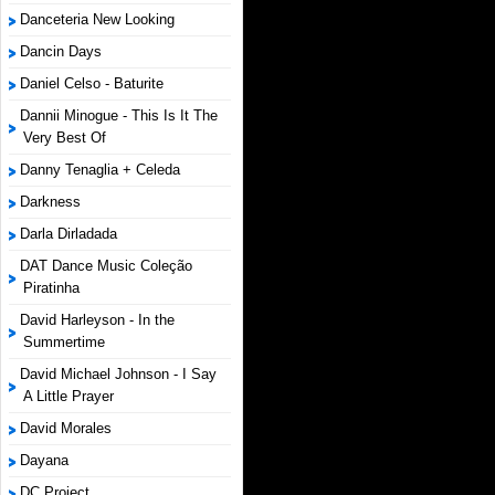
Danceteria New Looking
Dancin Days
Daniel Celso - Baturite
Dannii Minogue - This Is It The
Very Best Of
Danny Tenaglia + Celeda
Darkness
Darla Dirladada
DAT Dance Music Coleção
Piratinha
David Harleyson - In the
Summertime
David Michael Johnson - I Say
A Little Prayer
David Morales
Dayana
DC Project