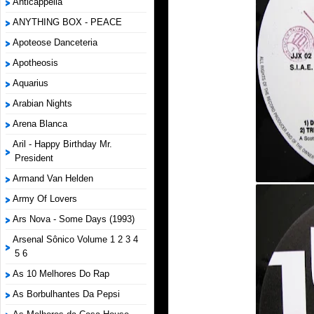
Anticappella
ANYTHING BOX - PEACE
Apoteose Danceteria
Apotheosis
Aquarius
Arabian Nights
Arena Blanca
Aril - Happy Birthday Mr.
President
Armand Van Helden
Army Of Lovers
Ars Nova - Some Days (1993)
Arsenal Sônico Volume 1 2 3 4
5 6
As 10 Melhores Do Rap
As Borbulhantes Da Pepsi