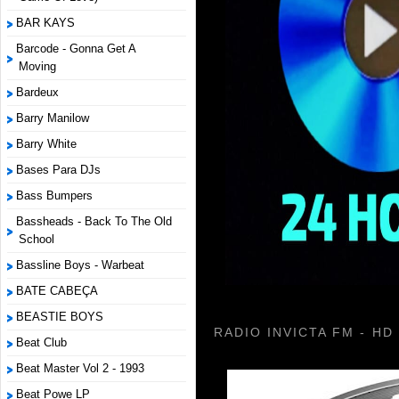
BAR KAYS
Barcode - Gonna Get A
Moving
Bardeux
Barry Manilow
Barry White
Bases Para DJs
Bass Bumpers
Bassheads - Back To The Old
School
Bassline Boys - Warbeat
BATE CABEÇA
BEASTIE BOYS
RADIO INVICTA FM - HD
Beat Club
Beat Master Vol 2 - 1993
Beat Powe LP