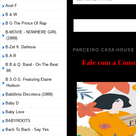
Axel F
B & W
B G The Prince Of Rap
B-MOVIE - NOWHERE GIRL
(1989)
B-Zet ft. Darlesia
PARCEIRO CASA HOUSE
B.A.R
Fale com a
Consu
B.B.&.Q. Band - On The Beat
89
B.S.O.G. Featuring Elaine
Hudson
Babilônia Discoteca (1989)
Baby D
Baby Love
BABYROOTS
Back To Back - Say Yes