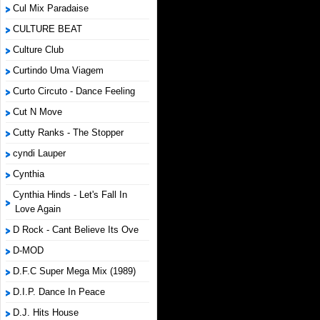
Cul Mix Paradaise
CULTURE BEAT
Culture Club
Curtindo Uma Viagem
Curto Circuto - Dance Feeling
Cut N Move
Cutty Ranks - The Stopper
cyndi Lauper
Cynthia
Cynthia Hinds - Let's Fall In
Love Again
D Rock - Cant Believe Its Ove
D-MOD
D.F.C Super Mega Mix (1989)
D.I.P. Dance In Peace
D.J. Hits House