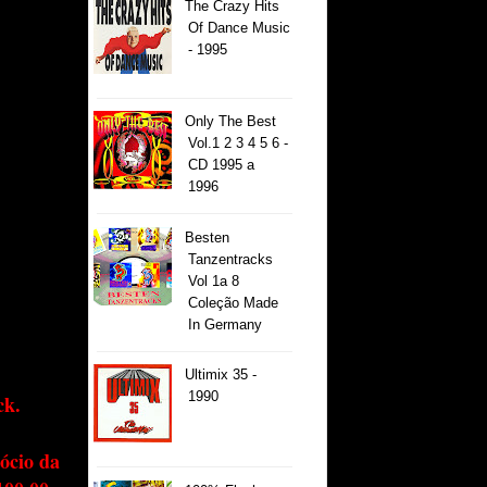
The Crazy Hits
Of Dance Music
- 1995
Only The Best
Vol.1 2 3 4 5 6 -
CD 1995 a
1996
Besten
Tanzentracks
Vol 1a 8
Coleção Made
In Germany
Ultimix 35 -
1990
ck.
ócio da