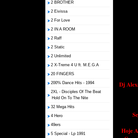
2 BROTHER
2 Eivissa
2 For Love
2 IN A ROOM
2 Raff
2 Static
2 Unlimited
2 X-Treme 4 U ft. M.E.G.A
20 FINGERS
200% Dance Hits - 1994
Dj Alex
2XL - Disciples Of The Beat
Hold On To The Nite
32 Mega Hits
Se
4 Hero
49ers
Hoje A
5 Special - Lp 1991