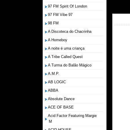
97 FM Spirit Of London
97 FM Vibe 97
98 FM
A Discoteca do Chacrinha
A Homeboy
A noite é uma criança
A Tribe Called Quest
A Turma do Balão Mágico
A.M.P.
AB LOGIC
ABBA
Absolute Dance
ACE OF BASE
Acid Factor Featuring Margie
M
ACID HOUSE