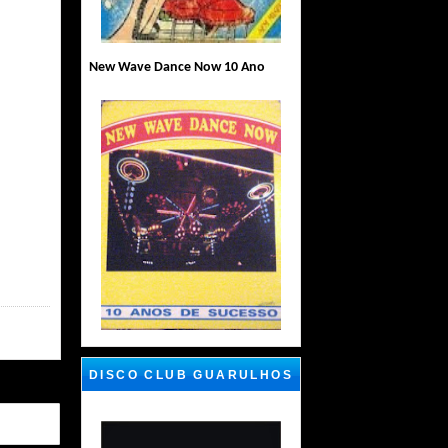
New Wave Dance Now 10 Ano
DISCO CLUB GUARULHOS
SP