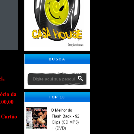
BUSCA
ck.
ócio da
TOP 10
100,00
O Melhor do
 Cartão
Flash Back - 92
Clips (CD MP3)
+ (DVD)