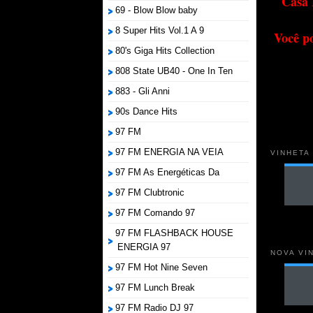
Casa 
69 - Blow Blow baby
8 Super Hits Vol.1 A 9
Você p
80's Giga Hits Collection
808 State UB40 - One In Ten
883 - Gli Anni
90s Dance Hits
97 FM
97 FM ENERGIA NA VEIA
VINHETA
97 FM As Energéticas Da
97 FM Clubtronic
97 FM Comando 97
97 FM FLASHBACK HOUSE
ENERGIA 97
NOVA VI
97 FM Hot Nine Seven
97 FM Lunch Break
97 FM Radio DJ 97