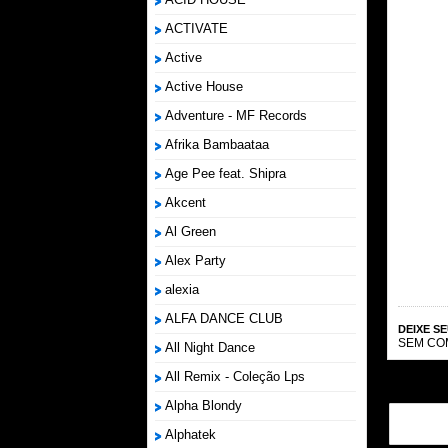
ACTIVATE
Active
Active House
Adventure - MF Records
Afrika Bambaataa
Age Pee feat. Shipra
Akcent
Al Green
Alex Party
alexia
ALFA DANCE CLUB
DEIXE S
SEM CO
All Night Dance
All Remix - Coleção Lps
Alpha Blondy
Alphatek