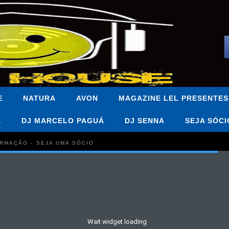
E
NATURA
AVON
MAGAZINE LEL PRESENTES
E
DJ MARCELO PAGUÁ
DJ SENNA
SEJA SÓCI
FORMAÇÃO - SEJA UMA SÓCIO