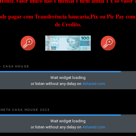
House.Valor único não é mensal e nem anual 1 x só valor 
ode pagar com Transferência bancaria,Pix ou Pic Pay com
de Credito.
 - CASA HOUSE
NHETA CASA HOUSE 2023