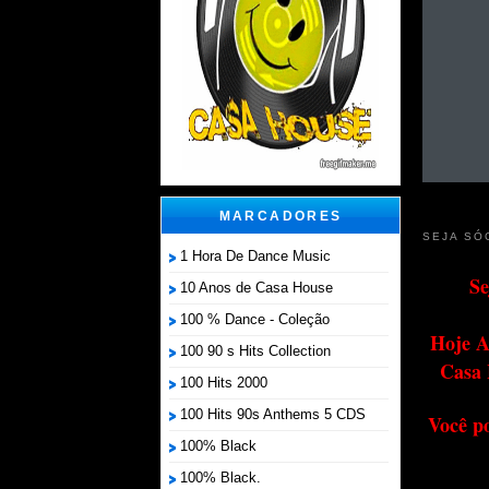
MARCADORES
SEJA SÓ
1 Hora De Dance Music
Se
10 Anos de Casa House
100 % Dance - Coleção
Hoje A
100 90 s Hits Collection
Casa 
100 Hits 2000
100 Hits 90s Anthems 5 CDS
Você p
100% Black
100% Black.