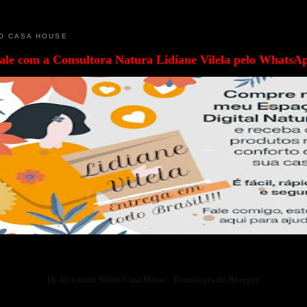
O CASA HOUSE
ale com a
Consultora Natura Lidiane Vilela pelo WhatsA
Dj Alexandre Vilela Casa House . Tecnologia do
Blogger
.