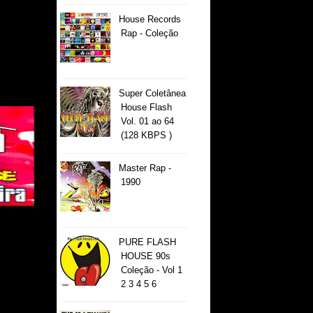
House Records
Rap - Coleção
Super Coletânea
House Flash
Vol. 01 ao 64
(128 KBPS )
Master Rap -
1990
PURE FLASH
HOUSE 90s
Coleção - Vol 1
2 3 4 5 6