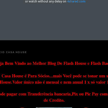
CIO CASA HOUSE
ja Bem Vindo ao Melhor Blog De Flash House e Flash Ba
 Casa House é Para Sócios...mais Você pode se tonar um s
House.Valor único não é mensal e nem anual 1 x só valor 
ode pagar com Transferência bancaria,Pix ou Pic Pay com
de Credito.