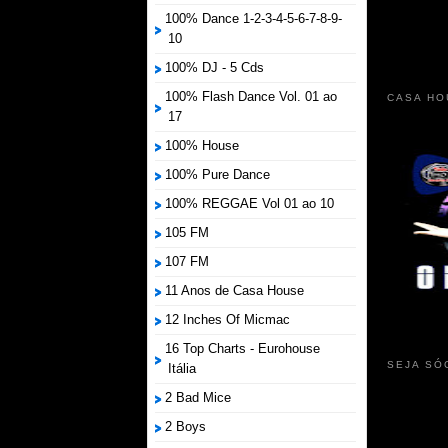
100% Dance 1-2-3-4-5-6-7-8-9-
10
100% DJ - 5 Cds
100% Flash Dance Vol. 01 ao
CASA HO
17
100% House
100% Pure Dance
100% REGGAE Vol 01 ao 10
105 FM
107 FM
11 Anos de Casa House
12 Inches Of Micmac
16 Top Charts - Eurohouse
SEJA SÓ
Itália
2 Bad Mice
2 Boys