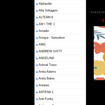
Alphaville
Alta Voltagem
PARCEIR
ALTERN 8
F
AM I THE 1
Amadin
Amaya - Sensation
AMG
ANDREW SIXTY
ANGELINA
Animal Traxx
Anita Adams
Anita Baker
Antares
ANTENA 1
Anti-Funky