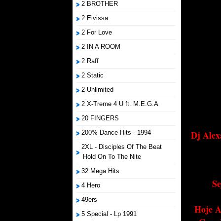
2 BROTHER
2 Eivissa
2 For Love
2 IN A ROOM
2 Raff
2 Static
2 Unlimited
2 X-Treme 4 U ft. M.E.G.A
20 FINGERS
200% Dance Hits - 1994
Dj Alex
2XL - Disciples Of The Beat
Hold On To The Nite
32 Mega Hits
Se
4 Hero
49ers
Hoje A
5 Special - Lp 1991