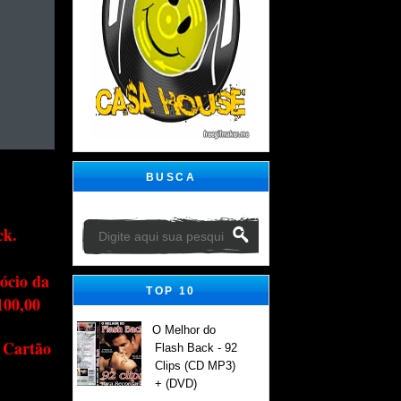
BUSCA
ck.
ócio da
TOP 10
100,00
O Melhor do
 Cartão
Flash Back - 92
Clips (CD MP3)
+ (DVD)