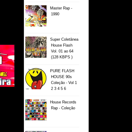
Master Rap -
1990
Super Coletânea
House Flash
Vol. 01 ao 64
(128 KBPS )
PURE FLASH
HOUSE 90s
Coleção - Vol 1
2 3 4 5 6
House Records
Rap - Coleção