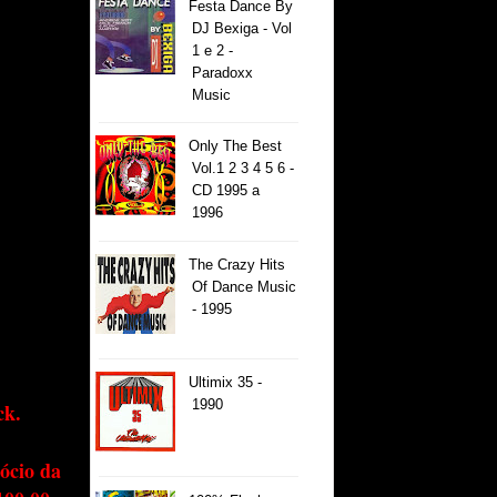
Festa Dance By
DJ Bexiga - Vol
1 e 2 -
Paradoxx
Music
Only The Best
Vol.1 2 3 4 5 6 -
CD 1995 a
1996
The Crazy Hits
Of Dance Music
- 1995
Ultimix 35 -
1990
ck.
ócio da