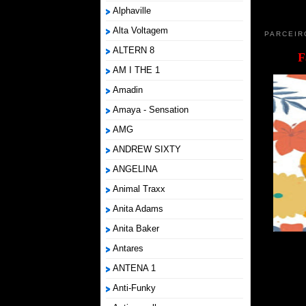
Alphaville
Alta Voltagem
PARCEIR
ALTERN 8
F
AM I THE 1
Amadin
Amaya - Sensation
AMG
ANDREW SIXTY
ANGELINA
Animal Traxx
Anita Adams
Anita Baker
Antares
ANTENA 1
Anti-Funky