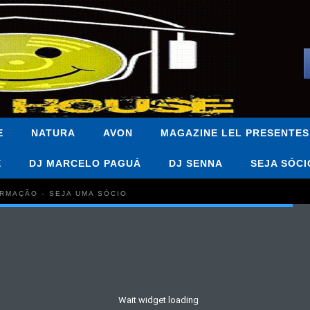
E
NATURA
AVON
MAGAZINE LEL PRESENTES
E
DJ MARCELO PAGUÁ
DJ SENNA
SEJA SÓCI
FORMAÇÃO - SEJA UMA SÓCIO