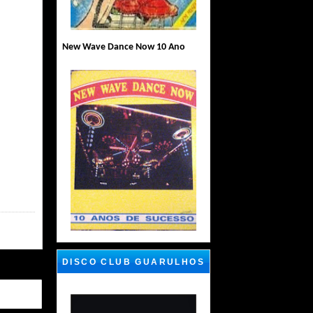
New Wave Dance Now 10 Ano
DISCO CLUB GUARULHOS
SP