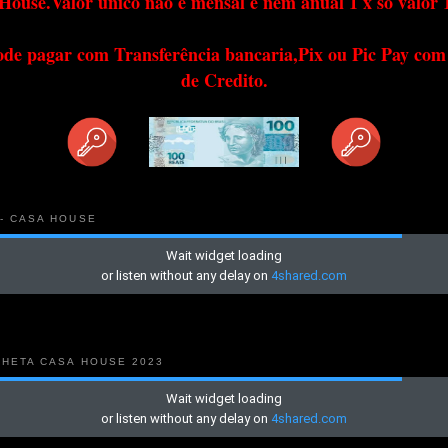
House.Valor único não é mensal e nem anual 1 x só valor 
ode pagar com Transferência bancaria,Pix ou Pic Pay com
de Credito.
 - CASA HOUSE
NHETA CASA HOUSE 2023