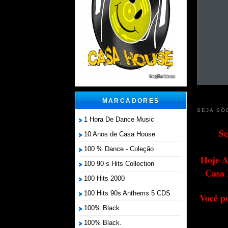
MARCADORES
SEJA SÓ
1 Hora De Dance Music
Se
10 Anos de Casa House
100 % Dance - Coleção
Hoje A
100 90 s Hits Collection
Casa 
100 Hits 2000
100 Hits 90s Anthems 5 CDS
Você p
100% Black
100% Black.