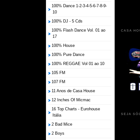
100% Dance 1-2-3-4-5-6-7-8-9-
10
100% DJ - 5 Cds
100% Flash Dance Vol. 01 ao
CASA HO
17
100% House
100% Pure Dance
100% REGGAE Vol 01 ao 10
105 FM
107 FM
11 Anos de Casa House
12 Inches Of Micmac
16 Top Charts - Eurohouse
SEJA SÓ
Itália
2 Bad Mice
2 Boys