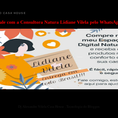
O CASA HOUSE
ale com a
Consultora Natura Lidiane Vilela pelo WhatsA
Dj Alexandre Vilela Casa House . Tecnologia do
Blogger
.