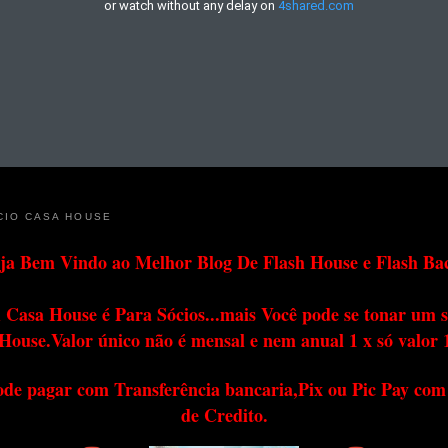
CIO CASA HOUSE
ja Bem Vindo ao Melhor Blog De Flash House e Flash Ba
 Casa House é Para Sócios...mais Você pode se tonar um s
House.Valor único não é mensal e nem anual 1 x só valor 
ode pagar com Transferência bancaria,Pix ou Pic Pay com
de Credito.