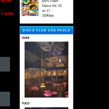
100,00
100% Flash
Dance Vol. 01
ao 17 -
 Cartão
320kbps
DISCO CLUB SÃO PAULO
OVER
TOCO