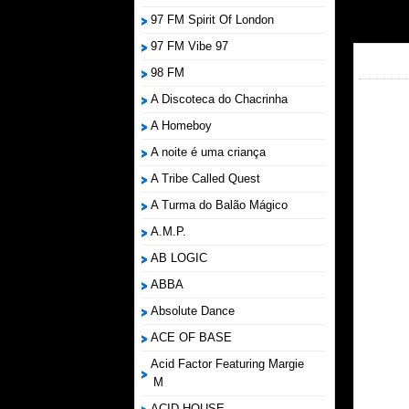
97 FM Spirit Of London
97 FM Vibe 97
98 FM
A Discoteca do Chacrinha
A Homeboy
A noite é uma criança
A Tribe Called Quest
A Turma do Balão Mágico
A.M.P.
AB LOGIC
ABBA
Absolute Dance
ACE OF BASE
Acid Factor Featuring Margie
M
ACID HOUSE