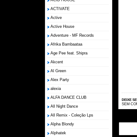
ACTIVATE
Active
Active House
Adventure - MF Records
Afrika Bambaataa
Age Pee feat. Shipra
Akcent
Al Green
Alex Party
alexia
ALFA DANCE CLUB
DEIXE S
SEM CO
All Night Dance
All Remix - Coleção Lps
Alpha Blondy
Alphatek