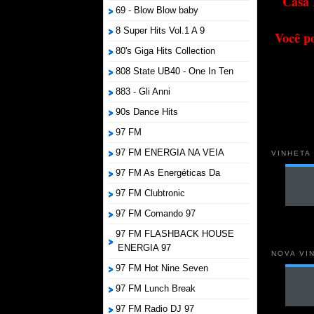
Casa 
69 - Blow Blow baby
8 Super Hits Vol.1 A 9
Você p
80's Giga Hits Collection
808 State UB40 - One In Ten
883 - Gli Anni
90s Dance Hits
97 FM
97 FM ENERGIA NA VEIA
VINHETA
97 FM As Energéticas Da
97 FM Clubtronic
97 FM Comando 97
97 FM FLASHBACK HOUSE
ENERGIA 97
NOVA VI
97 FM Hot Nine Seven
97 FM Lunch Break
97 FM Radio DJ 97