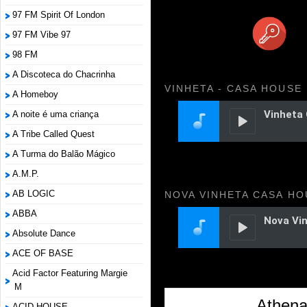
97 FM Spirit Of London
97 FM Vibe 97
98 FM
A Discoteca do Chacrinha
VINHETA - CASA HOUSE
A Homeboy
A noite é uma criança
A Tribe Called Quest
A Turma do Balão Mágico
A.M.P.
AB LOGIC
NOVA VINHETA CASA HO
ABBA
Absolute Dance
ACE OF BASE
Acid Factor Featuring Margie
M
Athena
ACID HOUSE