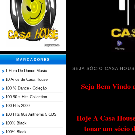
MARCADORES
SEJA SÓCIO CASA HOUS
1 Hora De Dance Music
10 Anos de Casa House
Seja Bem Vindo a
100 % Dance - Coleção
100 90 s Hits Collection
100 Hits 2000
100 Hits 90s Anthems 5 CDS
Hoje A Casa House 
100% Black
tonar um sócio 
100% Black.