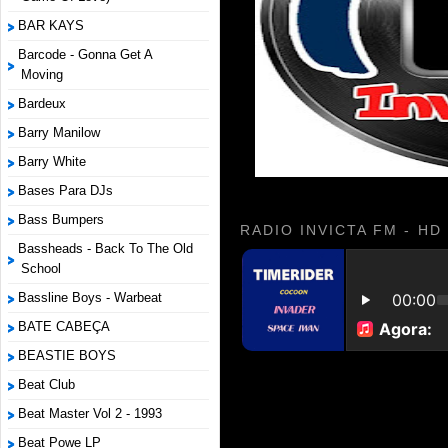
BAR KAYS
Barcode - Gonna Get A
Moving
Bardeux
Barry Manilow
Barry White
Bases Para DJs
Bass Bumpers
RADIO INVICTA FM - HD
Bassheads - Back To The Old
School
Bassline Boys - Warbeat
BATE CABEÇA
BEASTIE BOYS
Beat Club
Beat Master Vol 2 - 1993
Beat Powe LP