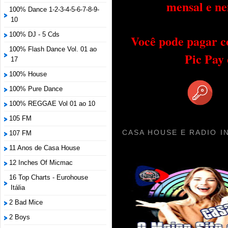
mensal e ne
100% Dance 1-2-3-4-5-6-7-8-9-
10
100% DJ - 5 Cds
Você pode pagar c
100% Flash Dance Vol. 01 ao
Pic Pay
17
100% House
100% Pure Dance
100% REGGAE Vol 01 ao 10
105 FM
CASA HOUSE E RADIO I
107 FM
11 Anos de Casa House
12 Inches Of Micmac
16 Top Charts - Eurohouse
Itália
2 Bad Mice
2 Boys