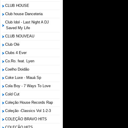
CLUB HOUSE
Club house Danceteria
Club Idol - Last Night A DJ
Saved My Life
CLUB NOUVEAU
Club Olé
Clubs 4 Ever
Co.Ro. feat. Lyen
Coelho Doidão
Coke Luxe - Mauá Sp
Cola Boy - 7 Ways To Love
Cold Cut
Coleção House Records Rap
Coleção -Classics Vol 1-2-3
COLEÇÃO BRAVO HITS
COLEÇÃO HITS