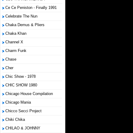
Ce Ce Peniston - Finally 1991
Celebrate The Nun
Chaka Demus & Pliers
Chaka Khan
Channel X
Charm Funk
Chase
Cher
Chic Show - 1978
CHIC SHOW 1980
Chicago House Compilation
Chicago Mania
Chicco Secci Project
Chiki Chika
CHILAO & JOHNNY