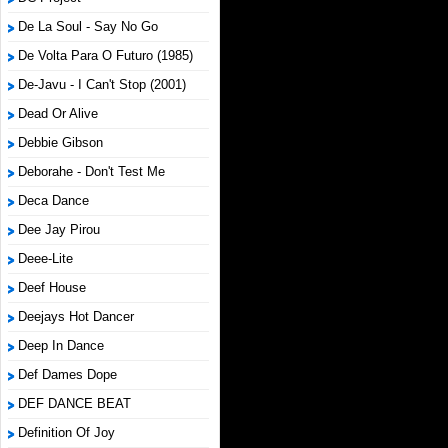
De La Soul - Say No Go
De Volta Para O Futuro (1985)
De-Javu - I Can't Stop (2001)
Dead Or Alive
Debbie Gibson
Deborahe - Don't Test Me
Deca Dance
Dee Jay Pirou
Deee-Lite
Deef House
Deejays Hot Dancer
Deep In Dance
Def Dames Dope
DEF DANCE BEAT
Definition Of Joy