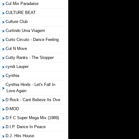
Cul Mix Paradaise
CULTURE BEAT
Culture Club
Curtindo Uma Viagem
Curto Circuto - Dance Feeling
Cut N Move
Cutty Ranks - The Stopper
cyndi Lauper
Cynthia
Cynthia Hinds - Let's Fall In
Love Again
D Rock - Cant Believe Its Ove
D-MOD
D.F.C Super Mega Mix (1989)
D.I.P. Dance In Peace
D.J. Hits House