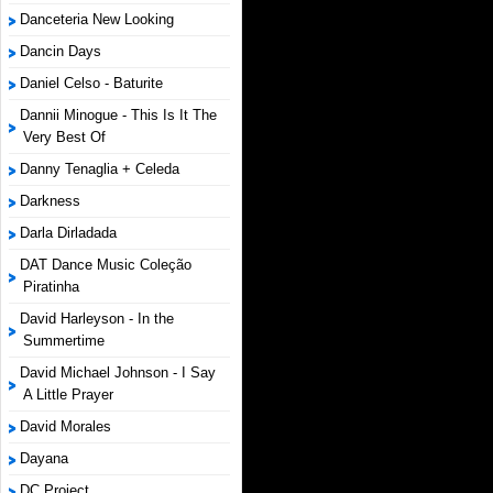
Danceteria New Looking
Dancin Days
Daniel Celso - Baturite
Dannii Minogue - This Is It The
Very Best Of
Danny Tenaglia + Celeda
Darkness
Darla Dirladada
DAT Dance Music Coleção
Piratinha
David Harleyson - In the
Summertime
David Michael Johnson - I Say
A Little Prayer
David Morales
Dayana
DC Project