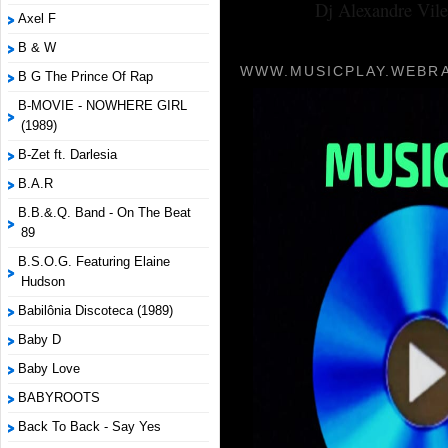
Dj Alexandre Vile
Axel F
B & W
WWW.MUSICPLAY.WEBRA
B G The Prince Of Rap
B-MOVIE - NOWHERE GIRL
(1989)
B-Zet ft. Darlesia
B.A.R
B.B.&.Q. Band - On The Beat
89
B.S.O.G. Featuring Elaine
Hudson
Babilônia Discoteca (1989)
Baby D
Baby Love
BABYROOTS
Back To Back - Say Yes