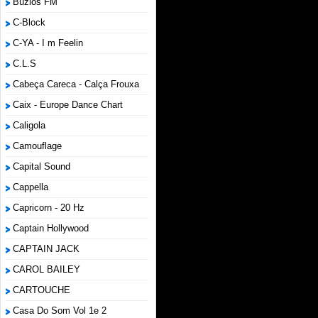
Búzios FM
C-Block
C-YA - I m Feelin
C.L.S
Cabeça Careca - Calça Frouxa
Caix - Europe Dance Chart
Caligola
Camouflage
Capital Sound
Cappella
Capricorn - 20 Hz
Captain Hollywood
CAPTAIN JACK
CAROL BAILEY
CARTOUCHE
Casa Do Som Vol 1e 2