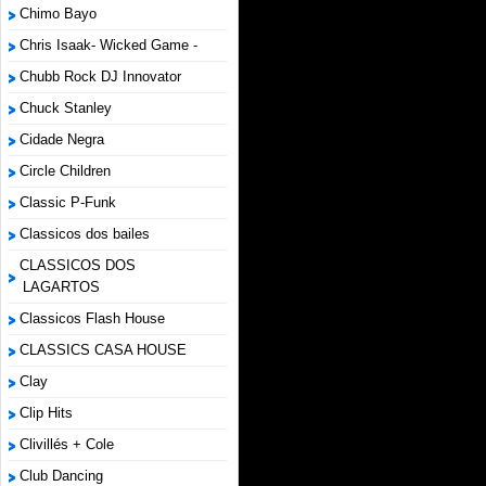
Chimo Bayo
Chris Isaak- Wicked Game -
Chubb Rock DJ Innovator
Chuck Stanley
Cidade Negra
Circle Children
Classic P-Funk
Classicos dos bailes
CLASSICOS DOS
LAGARTOS
Classicos Flash House
CLASSICS CASA HOUSE
Clay
Clip Hits
Clivillés + Cole
Club Dancing