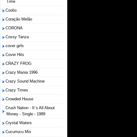
Time
Coolio
Coração Melão
CORONA
Cossy Tanza
cover girls
Cover Hits
CRAZY FROG
Crazy Mania 1996
Crazy Sound Machine
Crazy Times
Crowded House
Crush Nation - It´s All About
Money - Single - 1989
Crystal Waters
Cucurrucu Mix