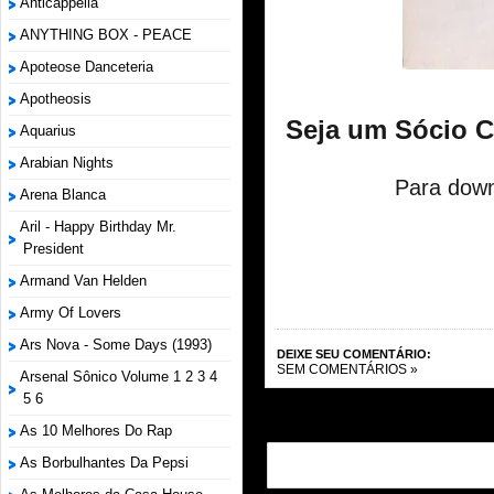
Anticappella
ANYTHING BOX - PEACE
Apoteose Danceteria
Apotheosis
Seja um Sócio 
Aquarius
Arabian Nights
Para down
Arena Blanca
Aril - Happy Birthday Mr.
President
Armand Van Helden
Army Of Lovers
Ars Nova - Some Days (1993)
DEIXE SEU COMENTÁRIO:
SEM COMENTÁRIOS »
Arsenal Sônico Volume 1 2 3 4
5 6
As 10 Melhores Do Rap
As Borbulhantes Da Pepsi