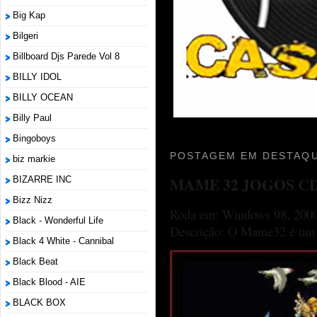
Big Kap
Bilgeri
Billboard Djs Parede Vol 8
BILLY IDOL
BILLY OCEAN
Billy Paul
Bingoboys
POSTAGEM EM DESTAQU
biz markie
MAME 32 JOGOS C
BIZARRE INC
Bizz Nizz
Roda em: Windows 98, 2000
Black - Wonderful Life
Descrição: O Mame32 é um p
Black 4 White - Cannibal
Black Beat
Black Blood - AIE
BLACK BOX