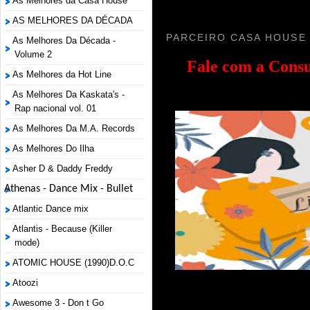
As Melhores da Casa House
AS MELHORES DA DÉCADA
PARCEIRO CASA HOUSE
As Melhores Da Década -
Volume 2
Fale com a
Consu
As Melhores da Hot Line
As Melhores Da Kaskata's -
Rap nacional vol. 01
As Melhores Da M.A. Records
As Melhores Do Ilha
Asher D & Daddy Freddy
Athenas - Dance Mix - Bullet
Atlantic Dance mix
Atlantis - Because (Killer
mode)
ATOMIC HOUSE (1990)D.O.C
Atoozi
Awesome 3 - Don t Go