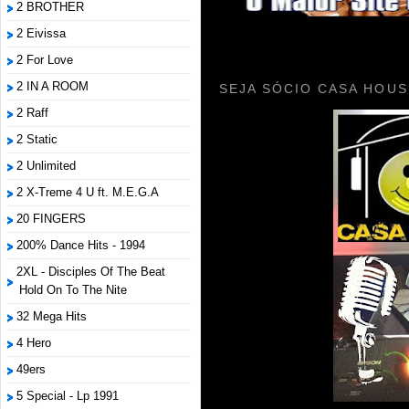
2 BROTHER
2 Eivissa
2 For Love
2 IN A ROOM
SEJA SÓCIO CASA HOUS
2 Raff
2 Static
2 Unlimited
2 X-Treme 4 U ft. M.E.G.A
20 FINGERS
200% Dance Hits - 1994
2XL - Disciples Of The Beat
Hold On To The Nite
32 Mega Hits
4 Hero
49ers
5 Special - Lp 1991