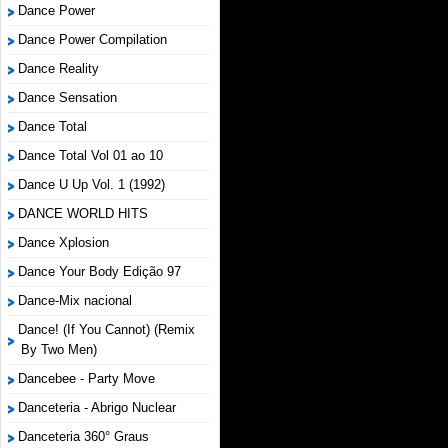
Dance Power
Dance Power Compilation
Dance Reality
Dance Sensation
Dance Total
Dance Total Vol 01 ao 10
Dance U Up Vol. 1 (1992)
DANCE WORLD HITS
Dance Xplosion
Dance Your Body Edição 97
Dance-Mix nacional
Dance! (If You Cannot) (Remix
By Two Men)
Dancebee - Party Move
Danceteria - Abrigo Nuclear
Danceteria 360° Graus