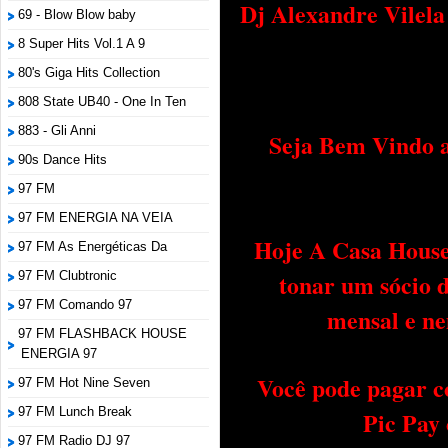
Dj Alexandre Vilel
69 - Blow Blow baby
8 Super Hits Vol.1 A 9
80's Giga Hits Collection
808 State UB40 - One In Ten
883 - Gli Anni
Seja Bem Vindo a
90s Dance Hits
97 FM
97 FM ENERGIA NA VEIA
Hoje A Casa House 
97 FM As Energéticas Da
tonar um sócio 
97 FM Clubtronic
97 FM Comando 97
mensal e ne
97 FM FLASHBACK HOUSE
ENERGIA 97
Você pode pagar c
97 FM Hot Nine Seven
97 FM Lunch Break
Pic Pay
97 FM Radio DJ 97