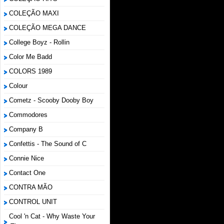
COLEÇÃO MAXI
COLEÇÃO MEGA DANCE
College Boyz ‎- Rollin
Color Me Badd
COLORS 1989
Colour
Cometz - Scooby Dooby Boy
Commodores
Company B
Confettis - The Sound of C
Connie Nice
Contact One
CONTRA MÃO
CONTROL UNIT
Cool 'n Cat - Why Waste Your