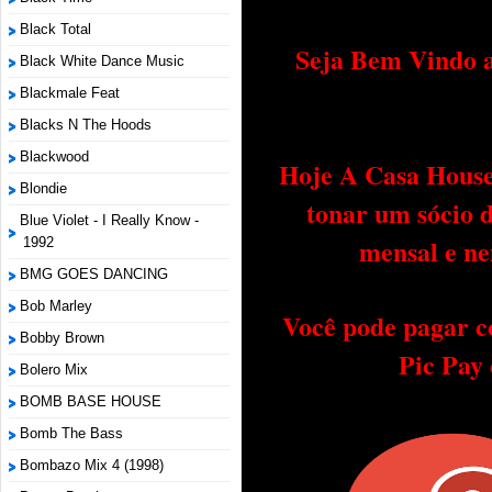
Black Total
Seja Bem Vindo a
Black White Dance Music
Blackmale Feat
Blacks N The Hoods
Blackwood
Hoje A Casa House 
Blondie
tonar um sócio 
Blue Violet - I Really Know -
mensal e ne
1992
BMG GOES DANCING
Bob Marley
Você pode pagar c
Bobby Brown
Pic Pay
Bolero Mix
BOMB BASE HOUSE
Bomb The Bass
Bombazo Mix 4 (1998)