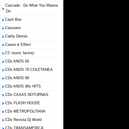
Cascade - Do What You Wanna
Do
Cash Box
Cassiano
Cathy Dennis
Cause & Effect
CC music factory
CDs ANOS 60
CDs ANOS 70 COLETANEA
CDs ANOS 80
CDs ANOS 90s HITS
CDs CASAS NOTURNAS
CDs FLASH HOUSE
CDs METROPOLITANA
CDs Revista Dj World
CDs TRANSAMERICA