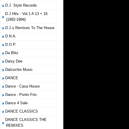
D.J. Style Records
D.J.Hits - Vol.1 A 13 + 16
(1992-1994)
D.J.s Remixes To The House
D.N.A.
D.O.P.
Da Blitz
Daisy Dee
Dalzochio Music
DANCE
Dance - Casa House
Dance - Ponto Frio
Dance 4 Sale
DANCE CLASSICS
DANCE CLASSICS THE
REMIXES