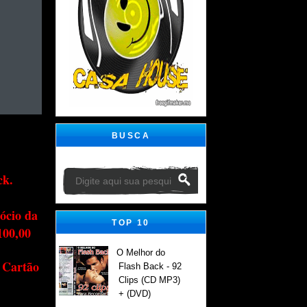
BUSCA
ck.
ócio da
TOP 10
100,00
O Melhor do
 Cartão
Flash Back - 92
Clips (CD MP3)
+ (DVD)