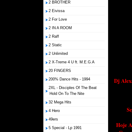
2 BROTHER
2 Eivissa
2 For Love
2 IN A ROOM
2 Raff
2 Static
2 Unlimited
2 X-Treme 4 U ft. M.E.G.A
20 FINGERS
200% Dance Hits - 1994
Dj Alex
2XL - Disciples Of The Beat
Hold On To The Nite
32 Mega Hits
Se
4 Hero
49ers
Hoje A
5 Special - Lp 1991