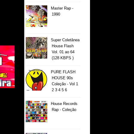
Master Rap -
1990
Super Coletânea
House Flash
Vol. 01 ao 64
(128 KBPS )
PURE FLASH
HOUSE 90s
Coleção - Vol 1
2 3 4 5 6
House Records
Rap - Coleção