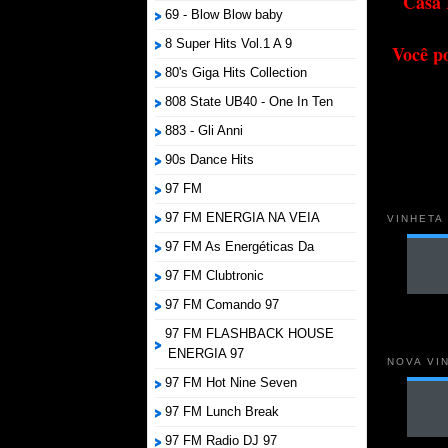
Casa 
69 - Blow Blow baby
8 Super Hits Vol.1 A 9
Você p
80's Giga Hits Collection
808 State UB40 - One In Ten
883 - Gli Anni
90s Dance Hits
97 FM
97 FM ENERGIA NA VEIA
VINHETA
97 FM As Energéticas Da
97 FM Clubtronic
97 FM Comando 97
97 FM FLASHBACK HOUSE
ENERGIA 97
NOVA VI
97 FM Hot Nine Seven
97 FM Lunch Break
97 FM Radio DJ 97