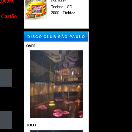
100,00
The Best
Techno - CD
2000 - Fieldzz
 Cartão
DISCO CLUB SÃO PAULO
OVER
TOCO