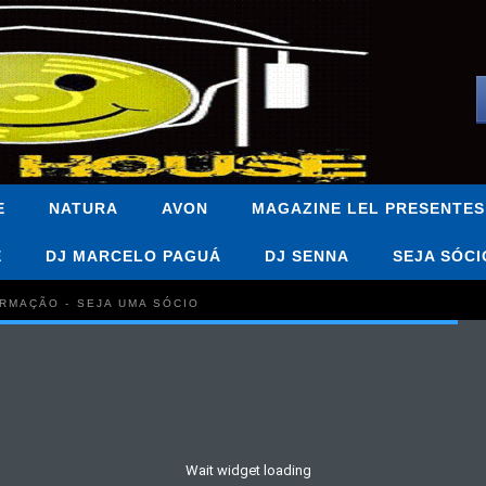
E
NATURA
AVON
MAGAZINE LEL PRESENTES
E
DJ MARCELO PAGUÁ
DJ SENNA
SEJA SÓCI
FORMAÇÃO - SEJA UMA SÓCIO