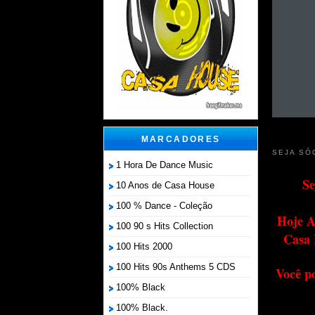
MARCADORES
SEJA SÓ
1 Hora De Dance Music
Se
10 Anos de Casa House
100 % Dance - Coleção
Hoje A
100 90 s Hits Collection
Casa 
100 Hits 2000
100 Hits 90s Anthems 5 CDS
Você p
100% Black
100% Black.