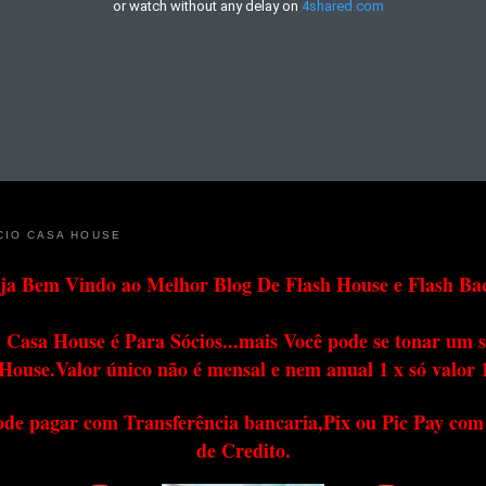
CIO CASA HOUSE
ja Bem Vindo ao Melhor Blog De Flash House e Flash Ba
 Casa House é Para Sócios...mais Você pode se tonar um s
House.Valor único não é mensal e nem anual 1 x só valor 
ode pagar com Transferência bancaria,Pix ou Pic Pay com
de Credito.