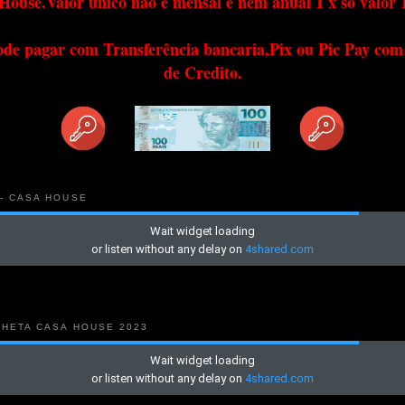
House.Valor único não é mensal e nem anual 1 x só valor 
ode pagar com Transferência bancaria,Pix ou Pic Pay com
de Credito.
 - CASA HOUSE
NHETA CASA HOUSE 2023