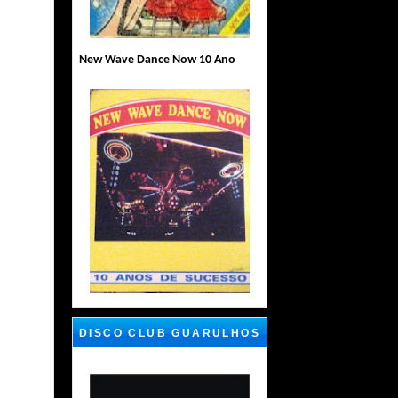
New Wave Dance Now 10 Ano
DISCO CLUB GUARULHOS
SP