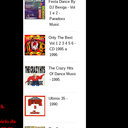
Festa Dance By
DJ Bexiga - Vol
1 e 2 -
Paradoxx
Music
Only The Best
Vol.1 2 3 4 5 6 -
CD 1995 a
1996
The Crazy Hits
Of Dance Music
- 1995
Ultimix 35 -
1990
ck.
ócio da