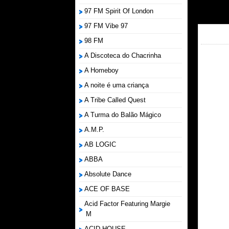
97 FM Spirit Of London
97 FM Vibe 97
98 FM
A Discoteca do Chacrinha
A Homeboy
A noite é uma criança
A Tribe Called Quest
A Turma do Balão Mágico
A.M.P.
AB LOGIC
ABBA
Absolute Dance
ACE OF BASE
Acid Factor Featuring Margie
M
ACID HOUSE