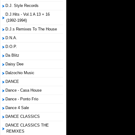
D.J. Style Records
D.J.Hits - Vol.1 A 13 + 16
(1992-1994)
D.J.s Remixes To The House
D.N.A.
D.O.P.
Da Blitz
Daisy Dee
Dalzochio Music
DANCE
Dance - Casa House
Dance - Ponto Frio
Dance 4 Sale
DANCE CLASSICS
DANCE CLASSICS THE
REMIXES