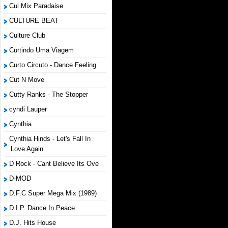
Cul Mix Paradaise
CULTURE BEAT
Culture Club
Curtindo Uma Viagem
Curto Circuto - Dance Feeling
Cut N Move
Cutty Ranks - The Stopper
cyndi Lauper
Cynthia
Cynthia Hinds - Let's Fall In
Love Again
D Rock - Cant Believe Its Ove
D-MOD
D.F.C Super Mega Mix (1989)
D.I.P. Dance In Peace
D.J. Hits House