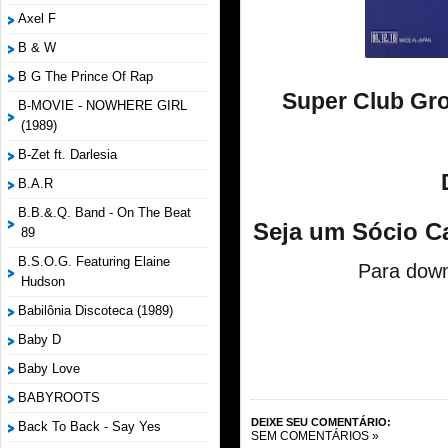
Axel F
B & W
B G The Prince Of Rap
Super Club Gro
B-MOVIE - NOWHERE GIRL
(1989)
B-Zet ft. Darlesia
B.A.R
B.B.&.Q. Band - On The Beat
Seja um Sócio C
89
B.S.O.G. Featuring Elaine
Para down
Hudson
Babilônia Discoteca (1989)
Baby D
Baby Love
BABYROOTS
DEIXE SEU COMENTÁRIO:
Back To Back - Say Yes
SEM COMENTÁRIOS »