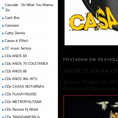
Cascade - Do What You Wanna
Do
Cash Box
Cassiano
Cathy Dennis
Cause & Effect
CC music factory
CDs ANOS 60
POSTAGEM EM DESTAQU
CDs ANOS 70 COLETANEA
MAME 32 JOGOS C
CDs ANOS 80
CDs ANOS 90s HITS
Roda em: Windows 98, 2000
CDs CASAS NOTURNAS
Descrição: O Mame32 é um p
CDs FLASH HOUSE
CDs METROPOLITANA
CDs Revista Dj World
CDs TRANSAMERICA