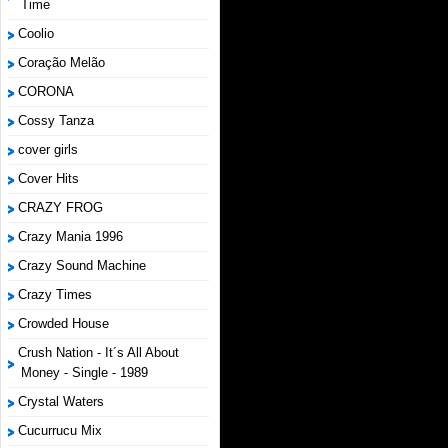
Time
Coolio
Coração Melão
CORONA
Cossy Tanza
cover girls
Cover Hits
CRAZY FROG
Crazy Mania 1996
Crazy Sound Machine
Crazy Times
Crowded House
Crush Nation - It´s All About
Money - Single - 1989
Crystal Waters
Cucurrucu Mix