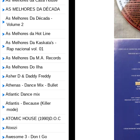
As Melhores da Casa House
AS MELHORES DA DÉCADA
As Melhores Da Década -
Volume 2
As Melhores da Hot Line
As Melhores Da Kaskata's -
Rap nacional vol. 01
As Melhores Da M.A. Records
As Melhores Do Ilha
Asher D & Daddy Freddy
Athenas - Dance Mix - Bullet
Atlantic Dance mix
Atlantis - Because (Killer
mode)
ATOMIC HOUSE (1990)D.O.C
Atoozi
Awesome 3 - Don t Go