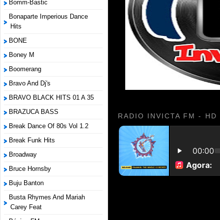
Bomm-Bastic
Bonaparte Imperious Dance
Hits
BONE
Boney M
Boomerang
Bravo And Dj's
BRAVO BLACK HITS 01 A 35
BRAZUCA BASS
RADIO INVICTA FM - HD
Break Dance Of 80s Vol 1.2
Break Funk Hits
Broadway
Bruce Hornsby
Buju Banton
Busta Rhymes And Mariah
Carey Feat