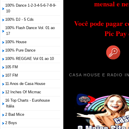
mensal e ne
100% Dance 1-2-3-4-5-6-7-8-9-
10
100% DJ - 5 Cds
Você pode pagar c
100% Flash Dance Vol. 01 ao
Pic Pay
17
100% House
100% Pure Dance
100% REGGAE Vol 01 ao 10
105 FM
CASA HOUSE E RADIO I
107 FM
11 Anos de Casa House
12 Inches Of Micmac
16 Top Charts - Eurohouse
Itália
2 Bad Mice
2 Boys