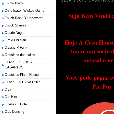
SEJA SÓCIO CASA HOUS
Chimo Bayo
Chris Isaak- Wicked Game -
Seja Bem Vindo a
Chubb Rock DJ Innovator
Chuck Stanley
Cidade Negra
Hoje A Casa House 
Circle Children
Classic P-Funk
tonar um sócio 
Classicos dos bailes
mensal e ne
CLASSICOS DOS
LAGARTOS
Você pode pagar c
Classicos Flash House
CLASSICS CASA HOUSE
Pic Pay
Clay
Clip Hits
Clivillés + Cole
Club Dancing