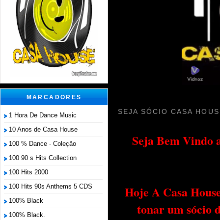
MARCADORES
SEJA SÓCIO CASA HOUS
1 Hora De Dance Music
10 Anos de Casa House
Seja Bem Vindo a
100 % Dance - Coleção
100 90 s Hits Collection
100 Hits 2000
100 Hits 90s Anthems 5 CDS
Hoje A Casa House 
100% Black
tonar um sócio 
100% Black.