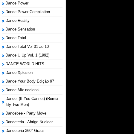
Dance Power
Dance Power Compilation
Dance Reality
Dance Sensation
Dance Total
Dance Total Vol 01 ao 10
Dance U Up Vol. 1 (1992)
DANCE WORLD HITS
Dance Xplosion
Dance Your Body Edição 97
Dance-Mix nacional
Dance! (If You Cannot) (Remix
By Two Men)
Dancebee - Party Move
Danceteria - Abrigo Nuclear
Danceteria 360° Graus