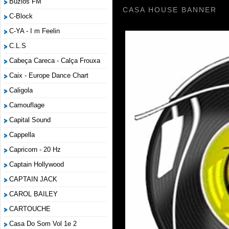
Búzios FM
CASA HOUSE BANNER
C-Block
C-YA - I m Feelin
C.L.S
Cabeça Careca - Calça Frouxa
Caix - Europe Dance Chart
Caligola
Camouflage
Capital Sound
Cappella
Capricorn - 20 Hz
Captain Hollywood
CAPTAIN JACK
CAROL BAILEY
CARTOUCHE
Casa Do Som Vol 1e 2