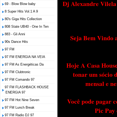
Dj Alexandre Vilel
69 - Blow Blow baby
8 Super Hits Vol.1 A 9
80's Giga Hits Collection
808 State UB40 - One In Ten
883 - Gli Anni
Seja Bem Vindo a
90s Dance Hits
97 FM
97 FM ENERGIA NA VEIA
Hoje A Casa House 
97 FM As Energéticas Da
tonar um sócio 
97 FM Clubtronic
97 FM Comando 97
mensal e ne
97 FM FLASHBACK HOUSE
ENERGIA 97
Você pode pagar c
97 FM Hot Nine Seven
97 FM Lunch Break
Pic Pay
97 FM Radio DJ 97