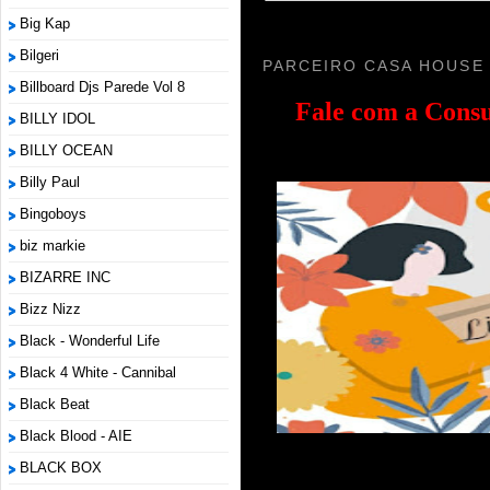
Big Kap
Bilgeri
PARCEIRO CASA HOUSE
Billboard Djs Parede Vol 8
Fale com a
Consu
BILLY IDOL
BILLY OCEAN
Billy Paul
Bingoboys
biz markie
BIZARRE INC
Bizz Nizz
Black - Wonderful Life
Black 4 White - Cannibal
Black Beat
Black Blood - AIE
BLACK BOX