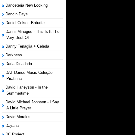
Danceteria New Looking
Dancin Days
Daniel Celso - Baturite
Dannii Minogue - This Is It The
Very Best Of
Danny Tenaglia + Celeda
Darkness
Darla Dirladada
DAT Dance Music Coleção
Piratinha
David Harleyson - In the
Summertime
David Michael Johnson - I Say
A Little Prayer
David Morales
Dayana
DC Project