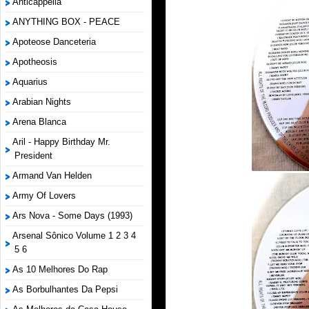
Anticappella
ANYTHING BOX - PEACE
Apoteose Danceteria
Apotheosis
Aquarius
Arabian Nights
Arena Blanca
Aril - Happy Birthday Mr.
President
Armand Van Helden
Army Of Lovers
Ars Nova - Some Days (1993)
Arsenal Sônico Volume 1 2 3 4
5 6
As 10 Melhores Do Rap
As Borbulhantes Da Pepsi