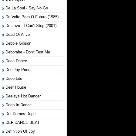
De La Soul - Say No Go
De Volta Para O Futuro (1985)
De-Javu - I Can't Stop (2001)
Dead Or Alive
Debbie Gibson
Deborahe - Don't Test Me
Deca Dance
Dee Jay Pirou
Deee-Lite
Deef House
Deejays Hot Dancer
Deep In Dance
Def Dames Dope
DEF DANCE BEAT
Definition Of Joy