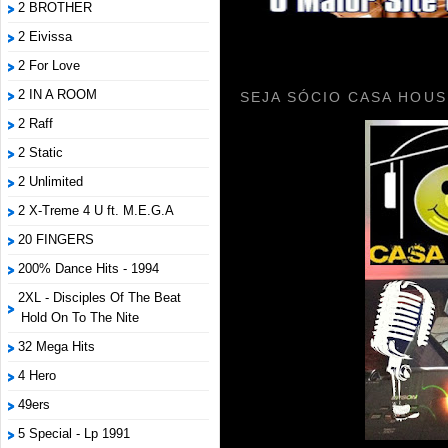
2 BROTHER
2 Eivissa
2 For Love
2 IN A ROOM
SEJA SÓCIO CASA HOUS
2 Raff
2 Static
2 Unlimited
2 X-Treme 4 U ft. M.E.G.A
20 FINGERS
200% Dance Hits - 1994
2XL - Disciples Of The Beat
Hold On To The Nite
32 Mega Hits
4 Hero
49ers
5 Special - Lp 1991