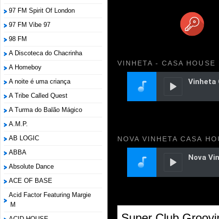
97 FM Spirit Of London
97 FM Vibe 97
98 FM
A Discoteca do Chacrinha
VINHETA - CASA HOUSE
A Homeboy
A noite é uma criança
A Tribe Called Quest
A Turma do Balão Mágico
A.M.P.
AB LOGIC
NOVA VINHETA CASA HO
ABBA
Absolute Dance
ACE OF BASE
Acid Factor Featuring Margie
M
Super Club Groovi
ACID HOUSE