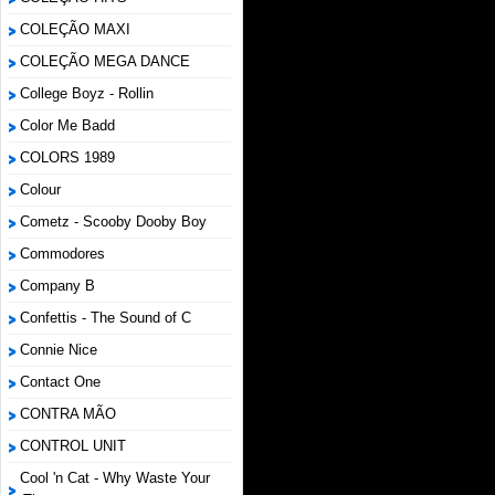
COLEÇÃO MAXI
COLEÇÃO MEGA DANCE
College Boyz ‎- Rollin
Color Me Badd
COLORS 1989
Colour
Cometz - Scooby Dooby Boy
Commodores
Company B
Confettis - The Sound of C
Connie Nice
Contact One
CONTRA MÃO
CONTROL UNIT
Cool 'n Cat - Why Waste Your