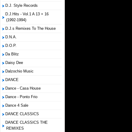
D.J. Style Records
D.J.Hits - Vol.1 A 13 + 16
(1992-1994)
D.J.s Remixes To The House
D.N.A.
D.O.P.
Da Blitz
Daisy Dee
Dalzochio Music
DANCE
Dance - Casa House
Dance - Ponto Frio
Dance 4 Sale
DANCE CLASSICS
DANCE CLASSICS THE
REMIXES