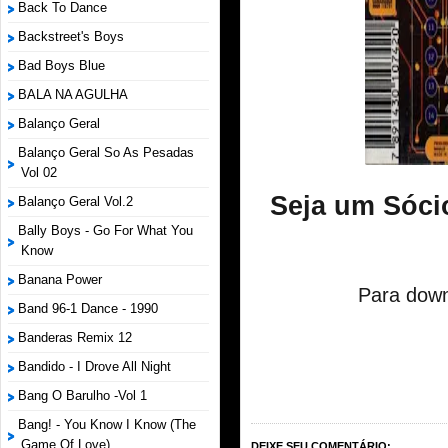
Back To Dance
Backstreet's Boys
Bad Boys Blue
BALA NA AGULHA
Balanço Geral
Balanço Geral So As Pesadas
Vol 02
Seja um Sóci
Balanço Geral Vol.2
Bally Boys - Go For What You
Know
Banana Power
Para down
Band 96-1 Dance - 1990
Banderas Remix 12
Bandido - I Drove All Night
Bang O Barulho -Vol 1
Bang! - You Know I Know (The
Game Of Love)
DEIXE SEU COMENTÁRIO: