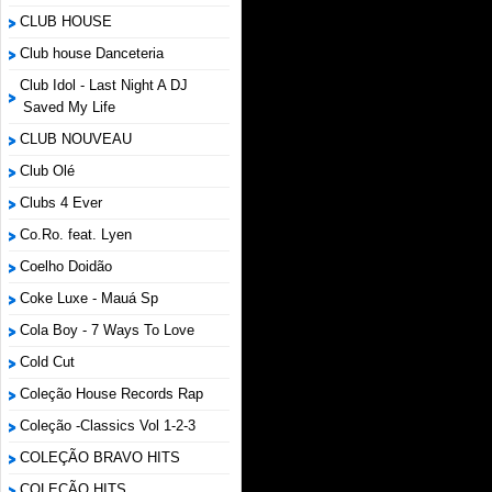
CLUB HOUSE
Club house Danceteria
Club Idol - Last Night A DJ
Saved My Life
CLUB NOUVEAU
Club Olé
Clubs 4 Ever
Co.Ro. feat. Lyen
Coelho Doidão
Coke Luxe - Mauá Sp
Cola Boy - 7 Ways To Love
Cold Cut
Coleção House Records Rap
Coleção -Classics Vol 1-2-3
COLEÇÃO BRAVO HITS
COLEÇÃO HITS