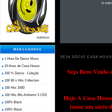
MARCADORES
SEJA SÓCIO CASA HOUS
1 Hora De Dance Music
10 Anos de Casa House
Seja Bem Vindo a
100 % Dance - Coleção
100 90 s Hits Collection
100 Hits 2000
100 Hits 90s Anthems 5 CDS
Hoje A Casa House 
100% Black
tonar um sócio 
100% Black.