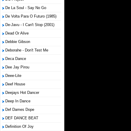
De La Soul - Say No Go
De Volta Para O Futuro (1985)
De-Javu - I Can't Stop (2001)
Dead Or Alive
Debbie Gibson
Deborahe - Don't Test Me
Deca Dance
Dee Jay Pirou
Deee-Lite
Deef House
Deejays Hot Dancer
Deep In Dance
Def Dames Dope
DEF DANCE BEAT
Definition Of Joy