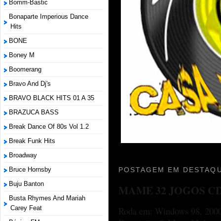
Bomm-Bastic
Bonaparte Imperious Dance
Hits
BONE
Boney M
Boomerang
Bravo And Dj's
BRAVO BLACK HITS 01 A 35
BRAZUCA BASS
Break Dance Of 80s Vol 1.2
Break Funk Hits
Broadway
Bruce Hornsby
POSTAGEM EM DESTAQU
Buju Banton
MAME 32 JOGOS C
Busta Rhymes And Mariah
Carey Feat
Roda em: Windows 98, 2000