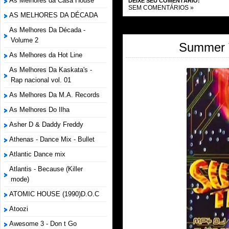
As Melhores da Casa House
DEIXE SEU COMENTÁRIO:
SEM COMENTÁRIOS »
AS MELHORES DA DÉCADA
As Melhores Da Década -
Volume 2
Summer T
As Melhores da Hot Line
As Melhores Da Kaskata's -
Rap nacional vol. 01
As Melhores Da M.A. Records
As Melhores Do Ilha
Asher D & Daddy Freddy
Athenas - Dance Mix - Bullet
Atlantic Dance mix
Atlantis - Because (Killer
mode)
ATOMIC HOUSE (1990)D.O.C
Atoozi
Awesome 3 - Don t Go