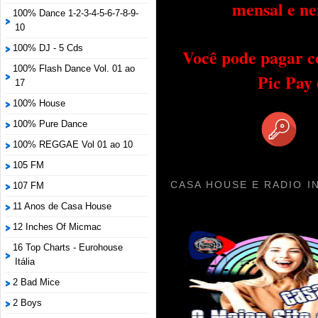
mensal e ne
100% Dance 1-2-3-4-5-6-7-8-9-
10
100% DJ - 5 Cds
Você pode pagar c
100% Flash Dance Vol. 01 ao
Pic Pay
17
100% House
100% Pure Dance
100% REGGAE Vol 01 ao 10
105 FM
CASA HOUSE E RADIO I
107 FM
11 Anos de Casa House
12 Inches Of Micmac
16 Top Charts - Eurohouse
Itália
2 Bad Mice
2 Boys