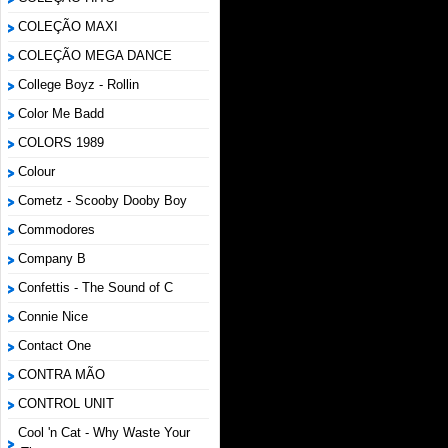
COLEÇÃO MAXI
COLEÇÃO MEGA DANCE
College Boyz ‎- Rollin
Color Me Badd
COLORS 1989
Colour
Cometz - Scooby Dooby Boy
Commodores
Company B
Confettis - The Sound of C
Connie Nice
Contact One
CONTRA MÃO
CONTROL UNIT
Cool 'n Cat - Why Waste Your