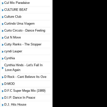
Cul Mix Paradaise
CULTURE BEAT
Culture Club
Curtindo Uma Viagem
Curto Circuto - Dance Feeling
Cut N Move
Cutty Ranks - The Stopper
cyndi Lauper
Cynthia
Cynthia Hinds - Let's Fall In
Love Again
D Rock - Cant Believe Its Ove
D-MOD
D.F.C Super Mega Mix (1989)
D.I.P. Dance In Peace
D.J. Hits House