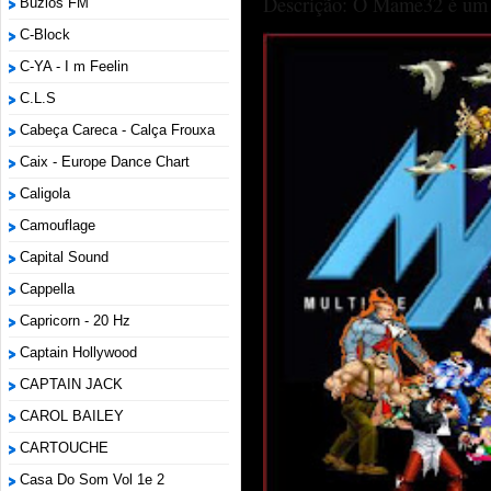
Descrição: O Mame32 é um p
Búzios FM
C-Block
C-YA - I m Feelin
C.L.S
Cabeça Careca - Calça Frouxa
Caix - Europe Dance Chart
Caligola
Camouflage
Capital Sound
Cappella
Capricorn - 20 Hz
Captain Hollywood
CAPTAIN JACK
CAROL BAILEY
CARTOUCHE
Casa Do Som Vol 1e 2