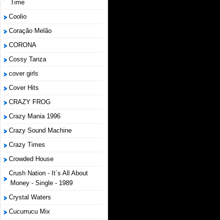
Time
Coolio
Coração Melão
CORONA
Cossy Tanza
cover girls
Cover Hits
CRAZY FROG
Crazy Mania 1996
Crazy Sound Machine
Crazy Times
Crowded House
Crush Nation - It´s All About
Money - Single - 1989
Crystal Waters
Cucurrucu Mix