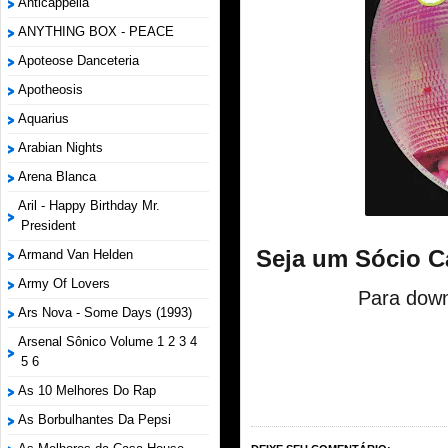
Anticappella
ANYTHING BOX - PEACE
Apoteose Danceteria
Apotheosis
Aquarius
Arabian Nights
Arena Blanca
Aril - Happy Birthday Mr.
President
Seja um Sócio C
Armand Van Helden
Army Of Lovers
Para down
Ars Nova - Some Days (1993)
Arsenal Sônico Volume 1 2 3 4
5 6
As 10 Melhores Do Rap
As Borbulhantes Da Pepsi