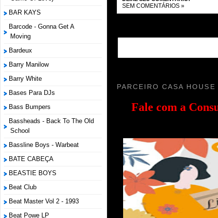
SEM COMENTÁRIOS »
BAR KAYS
Barcode - Gonna Get A
Moving
Bardeux
Barry Manilow
Barry White
PARCEIRO CASA HOUSE
Bases Para DJs
Fale com a
Consu
Bass Bumpers
Bassheads - Back To The Old
School
Bassline Boys - Warbeat
BATE CABEÇA
BEASTIE BOYS
Beat Club
Beat Master Vol 2 - 1993
Beat Powe LP