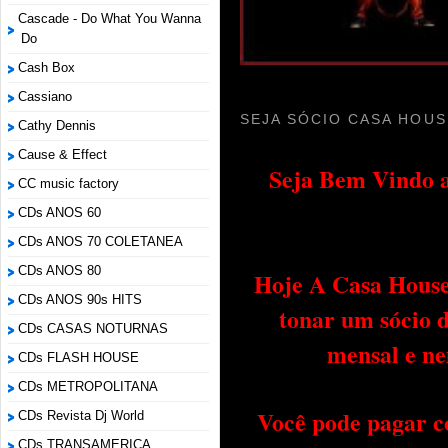
Cascade - Do What You Wanna
Do
Cash Box
Cassiano
SEJA SÓCIO CASA HOUS
Cathy Dennis
Cause & Effect
Seja Bem Vindo a
CC music factory
CDs ANOS 60
CDs ANOS 70 COLETANEA
CDs ANOS 80
Hoje A Casa House 
CDs ANOS 90s HITS
tonar um sócio 
CDs CASAS NOTURNAS
mensal e ne
CDs FLASH HOUSE
CDs METROPOLITANA
Você pode pagar c
CDs Revista Dj World
CDs TRANSAMERICA