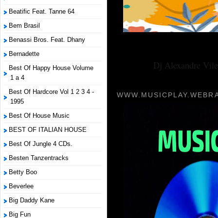
Beatific Feat. Tanne 64
Bem Brasil
Benassi Bros. Feat. Dhany
Bernadette
Dj Alexandre Vile
Best Of Happy House Volume
1 a 4
Best Of Hardcore Vol 1 2 3 4 -
WWW.MUSICPLAY.WEBRA
1995
Best Of House Music
BEST OF ITALIAN HOUSE
Best Of Jungle 4 CDs.
Besten Tanzentracks
Betty Boo
Beverlee
Big Daddy Kane
Big Fun