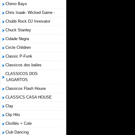
Chimo Bayo
Chris Isaak- Wicked Game -
Chubb Rock DJ Innovator
Chuck Stanley
Cidade Negra
Circle Children
Classic P-Funk
Classicos dos bailes
CLASSICOS DOS
LAGARTOS
Classicos Flash House
CLASSICS CASA HOUSE
Clay
Clip Hits
Clivillés + Cole
Club Dancing