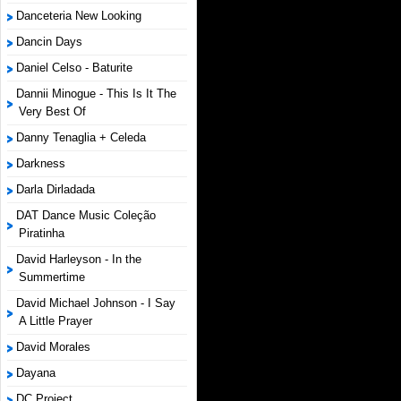
Danceteria New Looking
Dancin Days
Daniel Celso - Baturite
Dannii Minogue - This Is It The
Very Best Of
Danny Tenaglia + Celeda
Darkness
Darla Dirladada
DAT Dance Music Coleção
Piratinha
David Harleyson - In the
Summertime
David Michael Johnson - I Say
A Little Prayer
David Morales
Dayana
DC Project