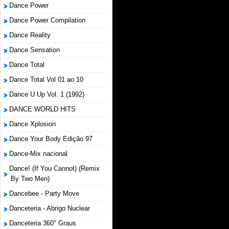
Dance Power
Dance Power Compilation
Dance Reality
Dance Sensation
Dance Total
Dance Total Vol 01 ao 10
Dance U Up Vol. 1 (1992)
DANCE WORLD HITS
Dance Xplosion
Dance Your Body Edição 97
Dance-Mix nacional
Dance! (If You Cannot) (Remix
By Two Men)
Dancebee - Party Move
Danceteria - Abrigo Nuclear
Danceteria 360° Graus