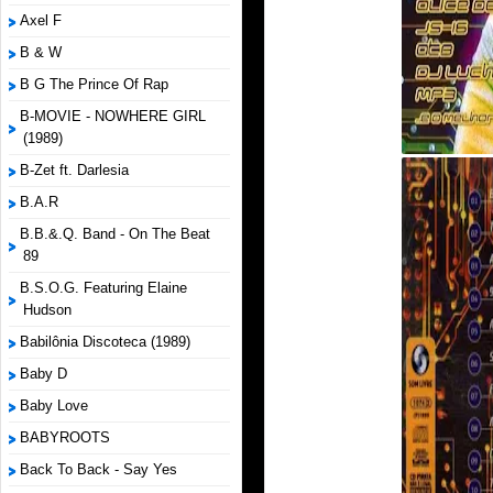
Axel F
B & W
B G The Prince Of Rap
B-MOVIE - NOWHERE GIRL
(1989)
B-Zet ft. Darlesia
B.A.R
B.B.&.Q. Band - On The Beat
89
B.S.O.G. Featuring Elaine
Hudson
Babilônia Discoteca (1989)
Baby D
Baby Love
BABYROOTS
Back To Back - Say Yes