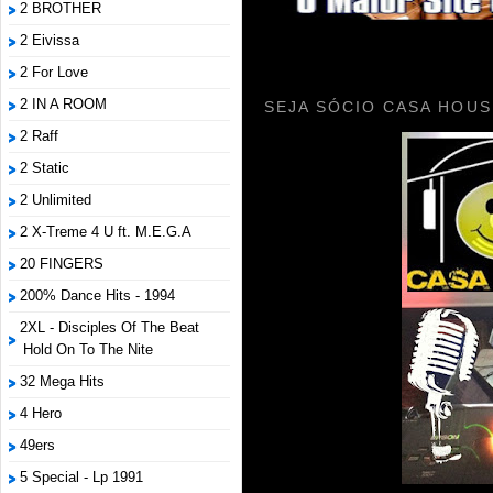
2 BROTHER
2 Eivissa
2 For Love
2 IN A ROOM
SEJA SÓCIO CASA HOUS
2 Raff
2 Static
2 Unlimited
2 X-Treme 4 U ft. M.E.G.A
20 FINGERS
200% Dance Hits - 1994
2XL - Disciples Of The Beat
Hold On To The Nite
32 Mega Hits
4 Hero
49ers
5 Special - Lp 1991