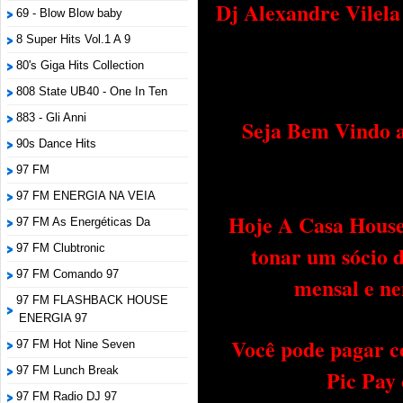
Dj Alexandre Vilel
69 - Blow Blow baby
8 Super Hits Vol.1 A 9
80's Giga Hits Collection
808 State UB40 - One In Ten
883 - Gli Anni
Seja Bem Vindo a
90s Dance Hits
97 FM
97 FM ENERGIA NA VEIA
Hoje A Casa House 
97 FM As Energéticas Da
tonar um sócio 
97 FM Clubtronic
97 FM Comando 97
mensal e ne
97 FM FLASHBACK HOUSE
ENERGIA 97
Você pode pagar c
97 FM Hot Nine Seven
97 FM Lunch Break
Pic Pay
97 FM Radio DJ 97