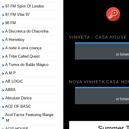
97 FM Spirit Of London
97 FM Vibe 97
98 FM
A Discoteca do Chacrinha
VINHETA - CASA HOUSE
A Homeboy
A noite é uma criança
A Tribe Called Quest
A Turma do Balão Mágico
A.M.P.
AB LOGIC
NOVA VINHETA CASA HO
ABBA
Absolute Dance
ACE OF BASE
Acid Factor Featuring Margie
M
Summer Tr
ACID HOUSE