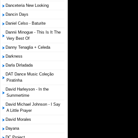
Danceteria New Looking
Dancin Days
Daniel Celso - Baturite
Dannii Minogue - This Is It The
Very Best Of
Danny Tenaglia + Celeda
Darkness
Darla Dirladada
DAT Dance Music Coleção
Piratinha
David Harleyson - In the
Summertime
David Michael Johnson - I Say
A Little Prayer
David Morales
Dayana
DC Project