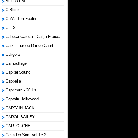
Búzios FM
C-Block
C-YA - I m Feelin
C.L.S
Cabeça Careca - Calça Frouxa
Caix - Europe Dance Chart
Caligola
Camouflage
Capital Sound
Cappella
Capricorn - 20 Hz
Captain Hollywood
CAPTAIN JACK
CAROL BAILEY
CARTOUCHE
Casa Do Som Vol 1e 2