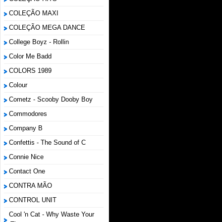
COLEÇÃO MAXI
COLEÇÃO MEGA DANCE
College Boyz ‎- Rollin
Color Me Badd
COLORS 1989
Colour
Cometz - Scooby Dooby Boy
Commodores
Company B
Confettis - The Sound of C
Connie Nice
Contact One
CONTRA MÃO
CONTROL UNIT
Cool 'n Cat - Why Waste Your