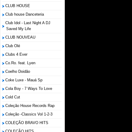
CLUB HOUSE
Club house Danceteria
Club Idol - Last Night A DJ
Saved My Life
CLUB NOUVEAU
Club Olé
Clubs 4 Ever
Co.Ro. feat. Lyen
Coelho Doidão
Coke Luxe - Mauá Sp
Cola Boy - 7 Ways To Love
Cold Cut
Coleção House Records Rap
Coleção -Classics Vol 1-2-3
COLEÇÃO BRAVO HITS
COLEÇÃO HITS