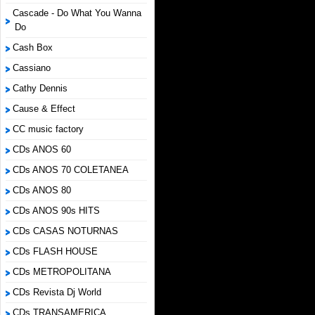
Cascade - Do What You Wanna
Do
Cash Box
Cassiano
Cathy Dennis
Cause & Effect
CC music factory
CDs ANOS 60
CDs ANOS 70 COLETANEA
CDs ANOS 80
CDs ANOS 90s HITS
CDs CASAS NOTURNAS
CDs FLASH HOUSE
CDs METROPOLITANA
CDs Revista Dj World
CDs TRANSAMERICA