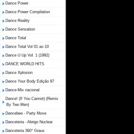
Dance Power
Dance Power Compilation
Dance Reality
Dance Sensation
Dance Total
Dance Total Vol 01 ao 10
Dance U Up Vol. 1 (1992)
DANCE WORLD HITS
Dance Xplosion
Dance Your Body Edição 97
Dance-Mix nacional
Dance! (If You Cannot) (Remix
By Two Men)
Dancebee - Party Move
Danceteria - Abrigo Nuclear
Danceteria 360° Graus