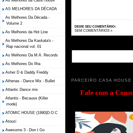
As Melhores da Casa House
AS MELHORES DA DÉCADA
As Melhores Da Década -
Volume 2
DEIXE SEU COMENTÁRIO:
SEM COMENTÁRIOS »
As Melhores da Hot Line
As Melhores Da Kaskata's -
Rap nacional vol. 01
As Melhores Da M.A. Records
As Melhores Do Ilha
Asher D & Daddy Freddy
PARCEIRO CASA HOUSE
Athenas - Dance Mix - Bullet
Atlantic Dance mix
Fale com a
Consu
Atlantis - Because (Killer
mode)
ATOMIC HOUSE (1990)D.O.C
Atoozi
Awesome 3 - Don t Go