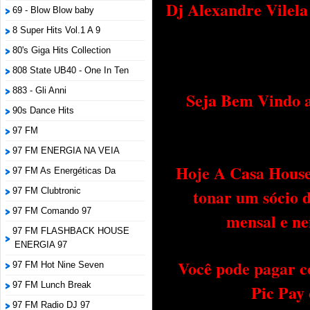
Dj Alexandre Vilel
69 - Blow Blow baby
8 Super Hits Vol.1 A 9
80's Giga Hits Collection
808 State UB40 - One In Ten
883 - Gli Anni
Seja Bem Vindo a
90s Dance Hits
97 FM
97 FM ENERGIA NA VEIA
Hoje A Casa House 
97 FM As Energéticas Da
tonar um sócio 
97 FM Clubtronic
97 FM Comando 97
mensal e ne
97 FM FLASHBACK HOUSE
ENERGIA 97
Você pode pagar c
97 FM Hot Nine Seven
97 FM Lunch Break
Pic Pay
97 FM Radio DJ 97