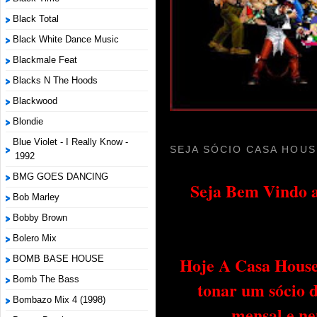
Black Total
Black White Dance Music
Blackmale Feat
Blacks N The Hoods
Blackwood
Blondie
Blue Violet - I Really Know -
SEJA SÓCIO CASA HOUS
1992
BMG GOES DANCING
Seja Bem Vindo a
Bob Marley
Bobby Brown
Bolero Mix
Hoje A Casa House 
BOMB BASE HOUSE
Bomb The Bass
tonar um sócio 
Bombazo Mix 4 (1998)
mensal e ne