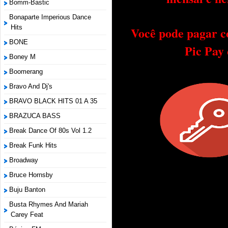
Bomm-Bastic
Bonaparte Imperious Dance
Hits
Você pode pagar c
BONE
Pic Pay
Boney M
Boomerang
Bravo And Dj's
BRAVO BLACK HITS 01 A 35
BRAZUCA BASS
Break Dance Of 80s Vol 1.2
Break Funk Hits
Broadway
Bruce Hornsby
Buju Banton
Busta Rhymes And Mariah
Carey Feat