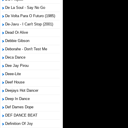
De La Soul - Say No Go
De Volta Para O Futuro (1985)
De-Javu - I Can't Stop (2001)
Dead Or Alive
Debbie Gibson
Deborahe - Don't Test Me
Deca Dance
Dee Jay Pirou
Deee-Lite
Deef House
Deejays Hot Dancer
Deep In Dance
Def Dames Dope
DEF DANCE BEAT
Definition Of Joy