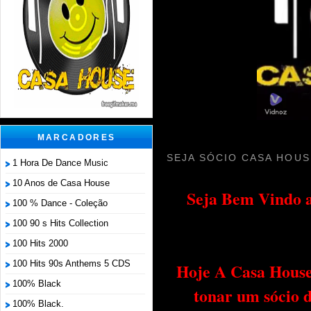
MARCADORES
SEJA SÓCIO CASA HOUS
1 Hora De Dance Music
10 Anos de Casa House
Seja Bem Vindo a
100 % Dance - Coleção
100 90 s Hits Collection
100 Hits 2000
100 Hits 90s Anthems 5 CDS
Hoje A Casa House 
100% Black
tonar um sócio 
100% Black.