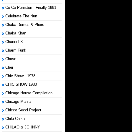
Ce Ce Peniston - Finally 1991
Celebrate The Nun
Chaka Demus & Pliers
Chaka Khan
Channel X
Charm Funk
Chase
Cher
Chic Show - 1978
CHIC SHOW 1980
Chicago House Compilation
Chicago Mania
Chicco Secci Project
Chiki Chika
CHILAO & JOHNNY