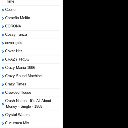
Time
Coolio
Coração Melão
CORONA
Cossy Tanza
cover girls
Cover Hits
CRAZY FROG
Crazy Mania 1996
Crazy Sound Machine
Crazy Times
Crowded House
Crush Nation - It´s All About
Money - Single - 1989
Crystal Waters
Cucurrucu Mix