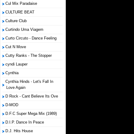
Cul Mix Paradaise
CULTURE BEAT
Culture Club
Curtindo Uma Viagem
Curto Circuto - Dance Feeling
Cut N Move
Cutty Ranks - The Stopper
cyndi Lauper
Cynthia
Cynthia Hinds - Let's Fall In
Love Again
D Rock - Cant Believe Its Ove
D-MOD
D.F.C Super Mega Mix (1989)
D.I.P. Dance In Peace
D.J. Hits House