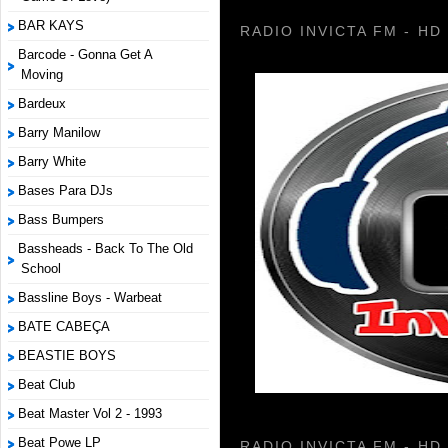
BAR KAYS
RADIO INVICTA FM - HD
Barcode - Gonna Get A
Moving
Bardeux
Barry Manilow
Barry White
Bases Para DJs
Bass Bumpers
Bassheads - Back To The Old
School
Bassline Boys - Warbeat
BATE CABEÇA
BEASTIE BOYS
Beat Club
Beat Master Vol 2 - 1993
Beat Powe LP
RADIO INVICTA FM - HD