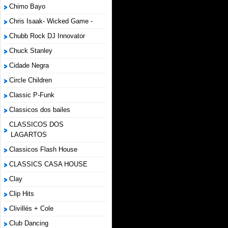
Chimo Bayo
Chris Isaak- Wicked Game -
Chubb Rock DJ Innovator
Chuck Stanley
Cidade Negra
Circle Children
Classic P-Funk
Classicos dos bailes
CLASSICOS DOS
LAGARTOS
Classicos Flash House
CLASSICS CASA HOUSE
Clay
Clip Hits
Clivillés + Cole
Club Dancing