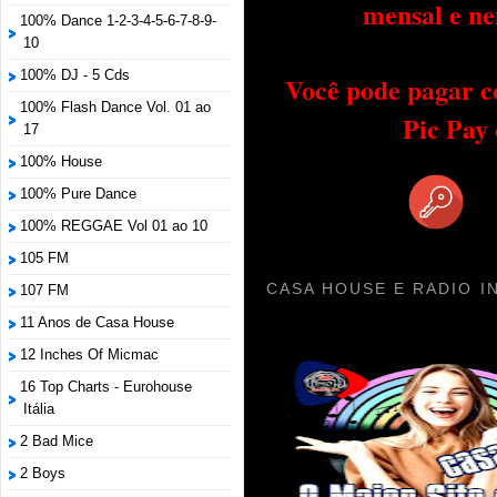
mensal e ne
100% Dance 1-2-3-4-5-6-7-8-9-
10
100% DJ - 5 Cds
Você pode pagar c
100% Flash Dance Vol. 01 ao
Pic Pay
17
100% House
100% Pure Dance
100% REGGAE Vol 01 ao 10
105 FM
CASA HOUSE E RADIO I
107 FM
11 Anos de Casa House
12 Inches Of Micmac
16 Top Charts - Eurohouse
Itália
2 Bad Mice
2 Boys