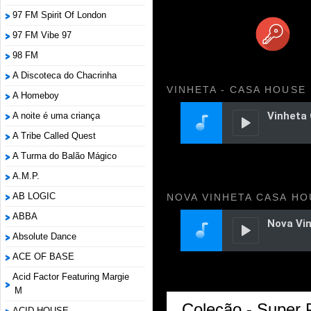
97 FM Spirit Of London
97 FM Vibe 97
98 FM
A Discoteca do Chacrinha
VINHETA - CASA HOUSE
A Homeboy
A noite é uma criança
A Tribe Called Quest
A Turma do Balão Mágico
A.M.P.
AB LOGIC
NOVA VINHETA CASA HO
ABBA
Absolute Dance
ACE OF BASE
Acid Factor Featuring Margie
M
Coleção - Super 
ACID HOUSE