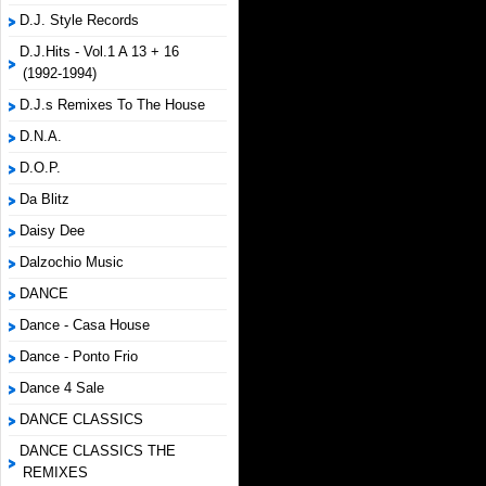
D.J. Style Records
D.J.Hits - Vol.1 A 13 + 16
(1992-1994)
D.J.s Remixes To The House
D.N.A.
D.O.P.
Da Blitz
Daisy Dee
Dalzochio Music
DANCE
Dance - Casa House
Dance - Ponto Frio
Dance 4 Sale
DANCE CLASSICS
DANCE CLASSICS THE
REMIXES