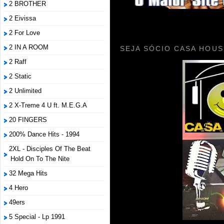
2 BROTHER
2 Eivissa
2 For Love
2 IN A ROOM
SEJA SÓCIO CASA HOUS
2 Raff
2 Static
2 Unlimited
2 X-Treme 4 U ft. M.E.G.A
20 FINGERS
200% Dance Hits - 1994
2XL - Disciples Of The Beat
Hold On To The Nite
32 Mega Hits
4 Hero
49ers
5 Special - Lp 1991