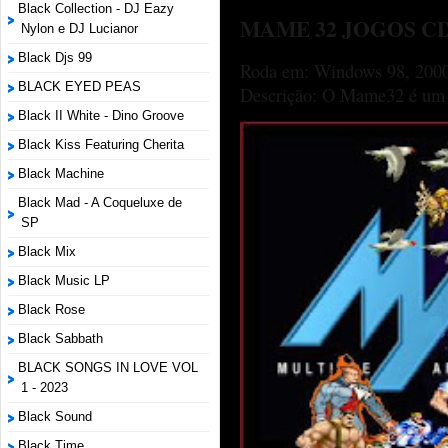
Black Collection - DJ Eazy
MAME 32 JOGOS C
Nylon e DJ Lucianor
Black Djs 99
Roda em: Windows 98, 2000
BLACK EYED PEAS
Descrição: O Mame32 é um p
Black II White - Dino Groove
Black Kiss Featuring Cherita
Black Machine
Black Mad - A Coqueluxe de
SP
Black Mix
Black Music LP
Black Rose
Black Sabbath
BLACK SONGS IN LOVE VOL
1 - 2023
Black Sound
Black Time