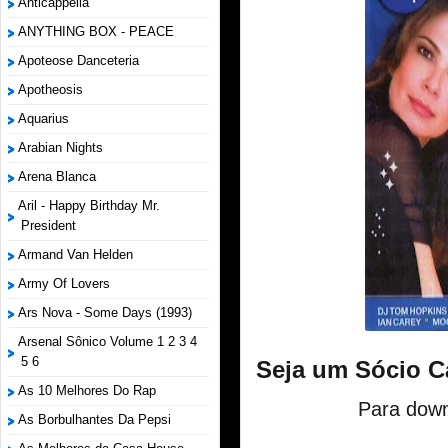
Anticappella
ANYTHING BOX - PEACE
Apoteose Danceteria
Apotheosis
Aquarius
Arabian Nights
Arena Blanca
Aril - Happy Birthday Mr.
President
Armand Van Helden
Army Of Lovers
Ars Nova - Some Days (1993)
Arsenal Sônico Volume 1 2 3 4
5 6
Seja um Sócio C
As 10 Melhores Do Rap
Para down
As Borbulhantes Da Pepsi