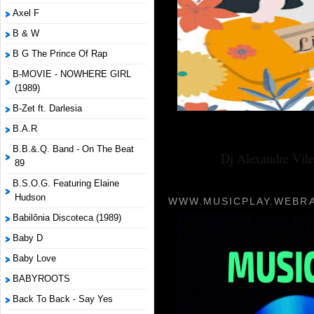
Axel F
B & W
B G The Prince Of Rap
B-MOVIE - NOWHERE GIRL
(1989)
B-Zet ft. Darlesia
B.A.R
B.B.&.Q. Band - On The Beat
Dj Alexandre Vile
89
B.S.O.G. Featuring Elaine
Hudson
WWW.MUSICPLAY.WEBRA
Babilônia Discoteca (1989)
Baby D
Baby Love
BABYROOTS
Back To Back - Say Yes