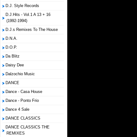
D.J. Style Records
D.J.Hits - Vol.1 A 13 + 16
(1992-1994)
D.J.s Remixes To The House
D.N.A.
D.O.P.
Da Blitz
Daisy Dee
Dalzochio Music
DANCE
Dance - Casa House
Dance - Ponto Frio
Dance 4 Sale
DANCE CLASSICS
DANCE CLASSICS THE
REMIXES