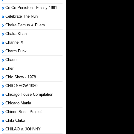
Ce Ce Peniston - Finally 1991
Celebrate The Nun
Chaka Demus & Pliers
Chaka Khan
Channel X
Charm Funk
Chase
Cher
Chic Show - 1978
CHIC SHOW 1980
Chicago House Compilation
Chicago Mania
Chicco Secci Project
Chiki Chika
CHILAO & JOHNNY