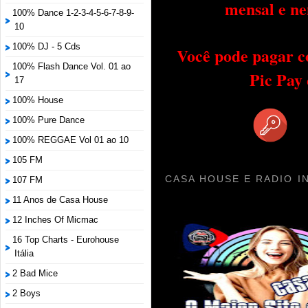
mensal e ne
100% Dance 1-2-3-4-5-6-7-8-9-
10
100% DJ - 5 Cds
Você pode pagar c
100% Flash Dance Vol. 01 ao
Pic Pay
17
100% House
100% Pure Dance
100% REGGAE Vol 01 ao 10
105 FM
CASA HOUSE E RADIO I
107 FM
11 Anos de Casa House
12 Inches Of Micmac
16 Top Charts - Eurohouse
Itália
2 Bad Mice
2 Boys