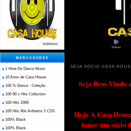
MARCADORES
SEJA SÓCIO CASA HOUS
1 Hora De Dance Music
10 Anos de Casa House
Seja Bem Vindo a
100 % Dance - Coleção
100 90 s Hits Collection
100 Hits 2000
100 Hits 90s Anthems 5 CDS
Hoje A Casa House 
100% Black
tonar um sócio 
100% Black.