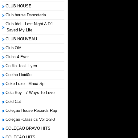
CLUB HOUSE
Club house Danceteria
Club Idol - Last Night A DJ
Saved My Life
CLUB NOUVEAU
Club Olé
Clubs 4 Ever
Co.Ro. feat. Lyen
Coelho Doidão
Coke Luxe - Mauá Sp
Cola Boy - 7 Ways To Love
Cold Cut
Coleção House Records Rap
Coleção -Classics Vol 1-2-3
COLEÇÃO BRAVO HITS
COLEÇÃO HITS