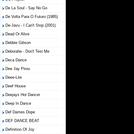
De La Soul - Say No Go
De Volta Para O Futuro (1985)
De-Javu - I Can't Stop (2001)
Dead Or Alive
Debbie Gibson
Deborahe - Don't Test Me
Deca Dance
Dee Jay Pirou
Deee-Lite
Deef House
Deejays Hot Dancer
Deep In Dance
Def Dames Dope
DEF DANCE BEAT
Definition Of Joy