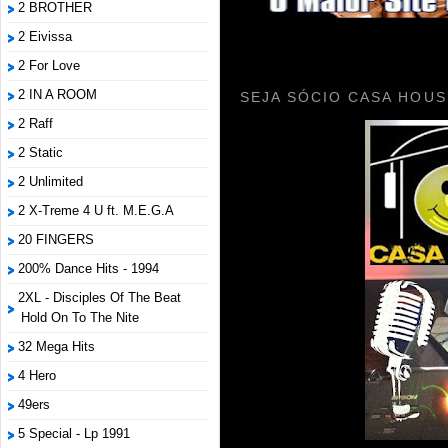
2 BROTHER
2 Eivissa
2 For Love
2 IN A ROOM
SEJA SÓCIO CASA HOUS
2 Raff
2 Static
2 Unlimited
2 X-Treme 4 U ft. M.E.G.A
20 FINGERS
200% Dance Hits - 1994
2XL - Disciples Of The Beat
Hold On To The Nite
32 Mega Hits
4 Hero
49ers
5 Special - Lp 1991