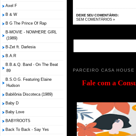
Axel F
B & W
DEIXE SEU COMENTÁRIO:
SEM COMENTÁRIOS »
B G The Prince Of Rap
B-MOVIE - NOWHERE GIRL
(1989)
B-Zet ft. Darlesia
B.A.R
B.B.&.Q. Band - On The Beat
PARCEIRO CASA HOUSE
89
B.S.O.G. Featuring Elaine
Fale com a
Consu
Hudson
Babilônia Discoteca (1989)
Baby D
Baby Love
BABYROOTS
Back To Back - Say Yes