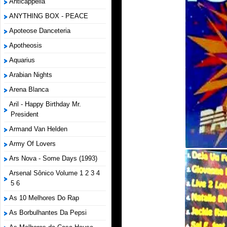
Anticappella
ANYTHING BOX - PEACE
Apoteose Danceteria
Apotheosis
Aquarius
Arabian Nights
Arena Blanca
Aril - Happy Birthday Mr.
President
Armand Van Helden
Army Of Lovers
Ars Nova - Some Days (1993)
Arsenal Sônico Volume 1 2 3 4
5 6
As 10 Melhores Do Rap
As Borbulhantes Da Pepsi