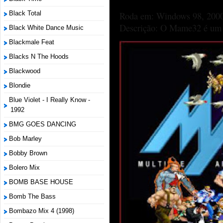
Black Total
Roda em: Windows 98, 2000
Descrição: O Mame32 é um p
Black White Dance Music
Blackmale Feat
Blacks N The Hoods
Blackwood
Blondie
Blue Violet - I Really Know -
1992
BMG GOES DANCING
Bob Marley
Bobby Brown
Bolero Mix
BOMB BASE HOUSE
Bomb The Bass
Bombazo Mix 4 (1998)