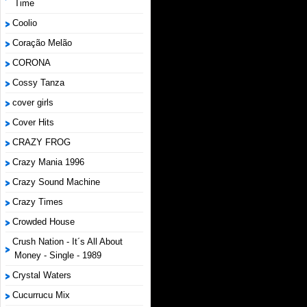
Time
Coolio
Coração Melão
CORONA
Cossy Tanza
cover girls
Cover Hits
CRAZY FROG
Crazy Mania 1996
Crazy Sound Machine
Crazy Times
Crowded House
Crush Nation - It´s All About
Money - Single - 1989
Crystal Waters
Cucurrucu Mix