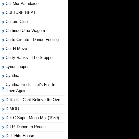
Cul Mix Paradaise
CULTURE BEAT
Culture Club
Curtindo Uma Viagem
Curto Circuto - Dance Feeling
Cut N Move
Cutty Ranks - The Stopper
cyndi Lauper
Cynthia
Cynthia Hinds - Let's Fall In
Love Again
D Rock - Cant Believe Its Ove
D-MOD
D.F.C Super Mega Mix (1989)
D.I.P. Dance In Peace
D.J. Hits House