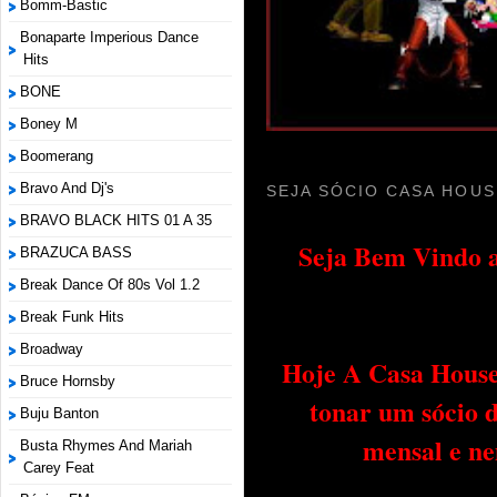
Bomm-Bastic
Bonaparte Imperious Dance
Hits
BONE
Boney M
Boomerang
Bravo And Dj's
SEJA SÓCIO CASA HOUS
BRAVO BLACK HITS 01 A 35
Seja Bem Vindo a
BRAZUCA BASS
Break Dance Of 80s Vol 1.2
Break Funk Hits
Broadway
Hoje A Casa House 
Bruce Hornsby
tonar um sócio 
Buju Banton
mensal e ne
Busta Rhymes And Mariah
Carey Feat