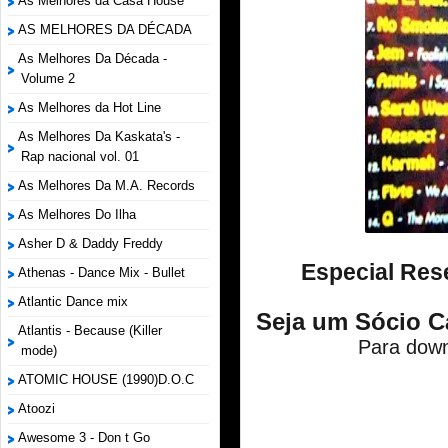
As Melhores da Casa House
AS MELHORES DA DÉCADA
As Melhores Da Década -
Volume 2
As Melhores da Hot Line
As Melhores Da Kaskata's -
Rap nacional vol. 01
As Melhores Da M.A. Records
As Melhores Do Ilha
Asher D & Daddy Freddy
Especial Rese
Athenas - Dance Mix - Bullet
Atlantic Dance mix
Seja um Sócio C
Atlantis - Because (Killer
Para down
mode)
ATOMIC HOUSE (1990)D.O.C
Atoozi
Awesome 3 - Don t Go