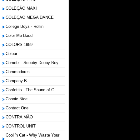
COLEÇÃO MAXI
COLEÇÃO MEGA DANCE
College Boyz ‎- Rollin
Color Me Badd
COLORS 1989
Colour
Cometz - Scooby Dooby Boy
Commodores
Company B
Confettis - The Sound of C
Connie Nice
Contact One
CONTRA MÃO
CONTROL UNIT
Cool 'n Cat - Why Waste Your