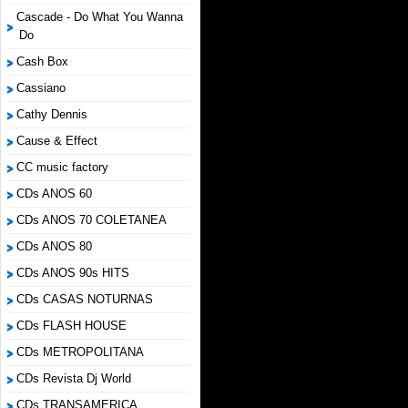
Cascade - Do What You Wanna
Do
Cash Box
Cassiano
Cathy Dennis
Cause & Effect
CC music factory
CDs ANOS 60
CDs ANOS 70 COLETANEA
CDs ANOS 80
CDs ANOS 90s HITS
CDs CASAS NOTURNAS
CDs FLASH HOUSE
CDs METROPOLITANA
CDs Revista Dj World
CDs TRANSAMERICA