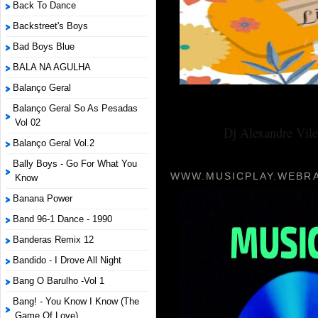
Back To Dance
Backstreet's Boys
Bad Boys Blue
BALA NA AGULHA
Balanço Geral
Balanço Geral So As Pesadas
Vol 02
Dj Alexandre Vile
Balanço Geral Vol.2
Bally Boys - Go For What You
WWW.MUSICPLAY.WEBRA
Know
Banana Power
Band 96-1 Dance - 1990
Banderas Remix 12
Bandido - I Drove All Night
Bang O Barulho -Vol 1
Bang! - You Know I Know (The
Game Of Love)