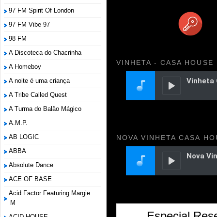
97 FM Spirit Of London
97 FM Vibe 97
98 FM
A Discoteca do Chacrinha
VINHETA - CASA HOUSE
A Homeboy
A noite é uma criança
A Tribe Called Quest
A Turma do Balão Mágico
A.M.P.
AB LOGIC
NOVA VINHETA CASA HO
ABBA
Absolute Dance
ACE OF BASE
Acid Factor Featuring Margie
M
Especial Rese
ACID HOUSE