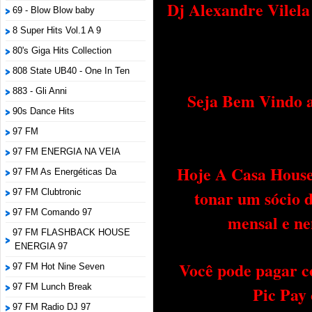
Dj Alexandre Vilel
69 - Blow Blow baby
8 Super Hits Vol.1 A 9
80's Giga Hits Collection
808 State UB40 - One In Ten
883 - Gli Anni
Seja Bem Vindo a
90s Dance Hits
97 FM
97 FM ENERGIA NA VEIA
Hoje A Casa House 
97 FM As Energéticas Da
tonar um sócio 
97 FM Clubtronic
97 FM Comando 97
mensal e ne
97 FM FLASHBACK HOUSE
ENERGIA 97
Você pode pagar c
97 FM Hot Nine Seven
97 FM Lunch Break
Pic Pay
97 FM Radio DJ 97