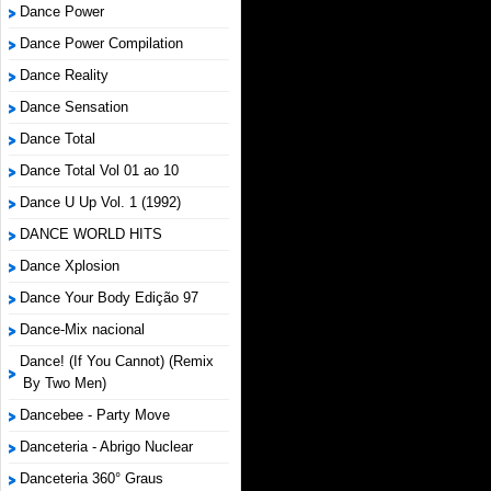
Dance Power
Dance Power Compilation
Dance Reality
Dance Sensation
Dance Total
Dance Total Vol 01 ao 10
Dance U Up Vol. 1 (1992)
DANCE WORLD HITS
Dance Xplosion
Dance Your Body Edição 97
Dance-Mix nacional
Dance! (If You Cannot) (Remix
By Two Men)
Dancebee - Party Move
Danceteria - Abrigo Nuclear
Danceteria 360° Graus