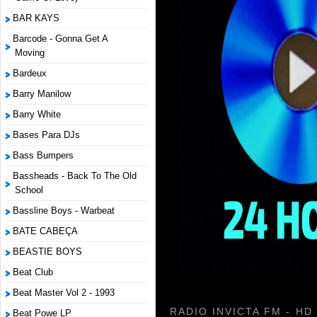
BAR KAYS
Barcode - Gonna Get A
Moving
Bardeux
Barry Manilow
Barry White
Bases Para DJs
Bass Bumpers
Bassheads - Back To The Old
School
Bassline Boys - Warbeat
BATE CABEÇA
BEASTIE BOYS
Beat Club
Beat Master Vol 2 - 1993
RADIO INVICTA FM - HD
Beat Powe LP