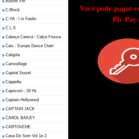
Búzios FM
Você pode pagar c
C-Block
Pic Pay
C-YA - I m Feelin
C.L.S
Cabeça Careca - Calça Frouxa
Caix - Europe Dance Chart
Caligola
Camouflage
Capital Sound
Cappella
Capricorn - 20 Hz
Captain Hollywood
CAPTAIN JACK
CAROL BAILEY
CARTOUCHE
Casa Do Som Vol 1e 2