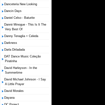
Danceteria New Looking
Dancin Days
Daniel Celso - Baturite
Dannii Minogue - This Is It The
Very Best Of
Danny Tenaglia + Celeda
Darkness
Darla Dirladada
DAT Dance Music Coleção
Piratinha
David Harleyson - In the
Summertime
David Michael Johnson - I Say
A Little Prayer
David Morales
Dayana
DC Project