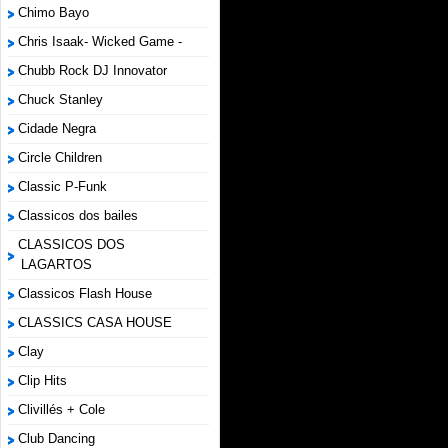
Chimo Bayo
Chris Isaak- Wicked Game -
Chubb Rock DJ Innovator
Chuck Stanley
Cidade Negra
Circle Children
Classic P-Funk
Classicos dos bailes
CLASSICOS DOS
LAGARTOS
Classicos Flash House
CLASSICS CASA HOUSE
Clay
Clip Hits
Clivillés + Cole
Club Dancing