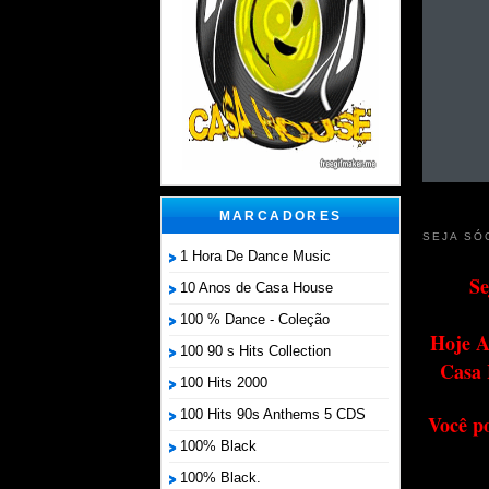
MARCADORES
SEJA SÓ
1 Hora De Dance Music
Se
10 Anos de Casa House
100 % Dance - Coleção
Hoje A
100 90 s Hits Collection
Casa 
100 Hits 2000
100 Hits 90s Anthems 5 CDS
Você p
100% Black
100% Black.