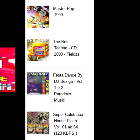
Master Rap -
1990
The Best
Techno - CD
2000 - Fieldzz
Festa Dance By
DJ Bexiga - Vol
1 e 2 -
Paradoxx
Music
Super Coletânea
House Flash
Vol. 01 ao 64
(128 KBPS )