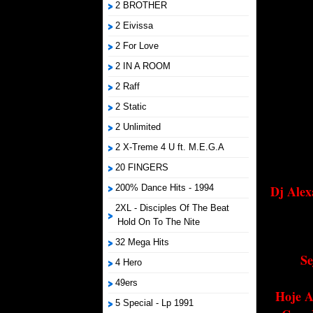
2 BROTHER
2 Eivissa
2 For Love
2 IN A ROOM
2 Raff
2 Static
2 Unlimited
2 X-Treme 4 U ft. M.E.G.A
20 FINGERS
200% Dance Hits - 1994
Dj Alex
2XL - Disciples Of The Beat
Hold On To The Nite
32 Mega Hits
Se
4 Hero
49ers
Hoje A
5 Special - Lp 1991