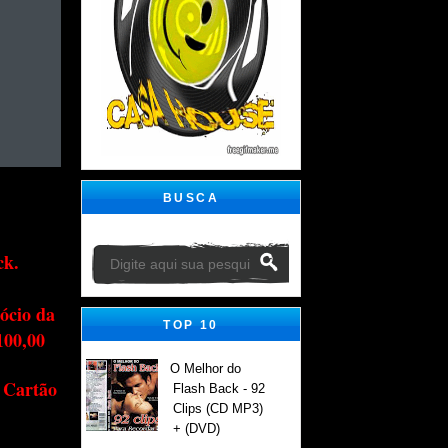
BUSCA
ck.
ócio da
TOP 10
100,00
O Melhor do
 Cartão
Flash Back - 92
Clips (CD MP3)
+ (DVD)