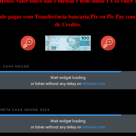
House.Valor único não é mensal e nem anual 1 x só valor 
ode pagar com Transferência bancaria,Pix ou Pic Pay com
de Credito.
 - CASA HOUSE
NHETA CASA HOUSE 2023