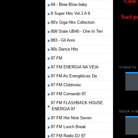
Casa 
69 - Blow Blow baby
8 Super Hits Vol.1 A 9
Você p
80's Giga Hits Collection
808 State UB40 - One In Ten
883 - Gli Anni
90s Dance Hits
97 FM
97 FM ENERGIA NA VEIA
VINHETA
97 FM As Energéticas Da
97 FM Clubtronic
97 FM Comando 97
97 FM FLASHBACK HOUSE
ENERGIA 97
NOVA VI
97 FM Hot Nine Seven
97 FM Lunch Break
97 FM Radio DJ 97