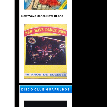
New Wave Dance Now 10 Ano
DISCO CLUB GUARULHOS
SP