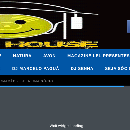
E
NATURA
AVON
MAGAZINE LEL PRESENTES
E
DJ MARCELO PAGUÁ
DJ SENNA
SEJA SÓCI
FORMAÇÃO - SEJA UMA SÓCIO