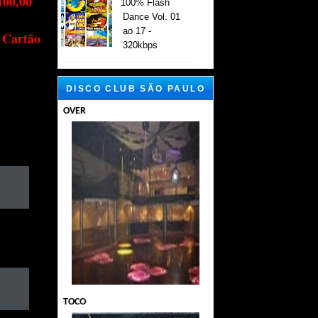
100,00
100% Flash
Dance Vol. 01
ao 17 -
 Cartão
320kbps
DISCO CLUB SÃO PAULO
OVER
TOCO