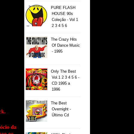
PURE FLASH
HOUSE 90s
Coleção - Vol 1
2 3 4 5 6
The Crazy Hits
Of Dance Music
- 1995
Only The Best
Vol.1 2 3 4 5 6 -
CD 1995 a
1996
The Best
Overnight -
ck.
Último Cd
ócio da