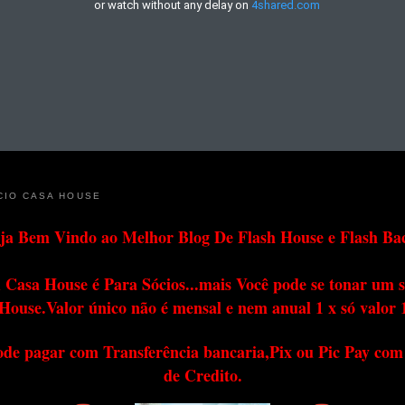
CIO CASA HOUSE
ja Bem Vindo ao Melhor Blog De Flash House e Flash Ba
 Casa House é Para Sócios...mais Você pode se tonar um s
House.Valor único não é mensal e nem anual 1 x só valor 
ode pagar com Transferência bancaria,Pix ou Pic Pay com
de Credito.