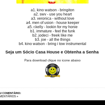
a1. kino watson - bringiton
a2. swv - use you heart
a3. veronica - without love
a4. men of usion - house keeper
a5. r.kelly - lookin for my honie
b1. immature - feel the funk
b2. jodeci - freek like me
b3. joe - all the things
b4. kino watson - bring i tow instrumental
Seja um Sócio Casa House e Obtenha a Senha
Para download clique no icone abaixo
EU COMENTÁRIO:
MENTÁRIOS »