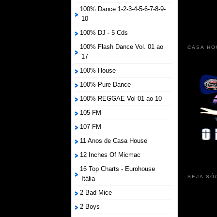
100% Dance 1-2-3-4-5-6-7-8-9-
10
100% DJ - 5 Cds
100% Flash Dance Vol. 01 ao
CASA HO
17
100% House
100% Pure Dance
100% REGGAE Vol 01 ao 10
105 FM
107 FM
11 Anos de Casa House
12 Inches Of Micmac
16 Top Charts - Eurohouse
SEJA SÓ
Itália
2 Bad Mice
2 Boys