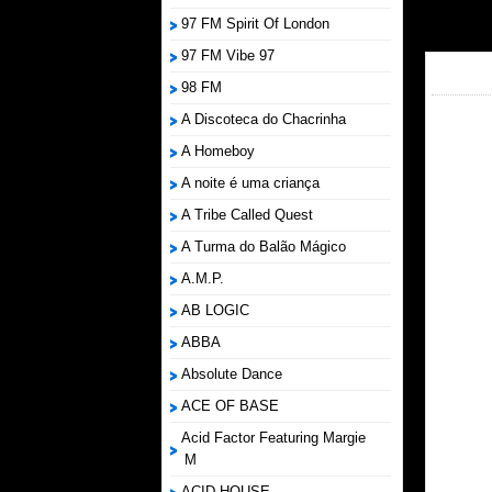
97 FM Spirit Of London
97 FM Vibe 97
98 FM
A Discoteca do Chacrinha
A Homeboy
A noite é uma criança
A Tribe Called Quest
A Turma do Balão Mágico
A.M.P.
AB LOGIC
ABBA
Absolute Dance
ACE OF BASE
Acid Factor Featuring Margie
M
ACID HOUSE