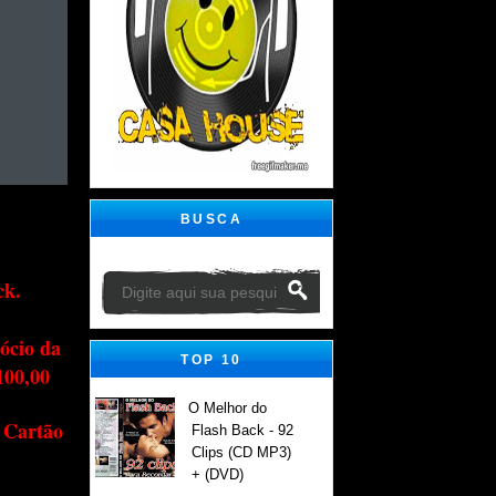
BUSCA
ck.
ócio da
TOP 10
100,00
O Melhor do
 Cartão
Flash Back - 92
Clips (CD MP3)
+ (DVD)