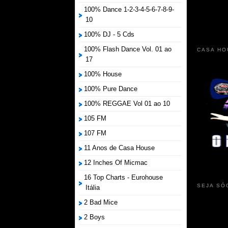
100% Dance 1-2-3-4-5-6-7-8-9-
10
100% DJ - 5 Cds
100% Flash Dance Vol. 01 ao
CASA HO
17
100% House
100% Pure Dance
100% REGGAE Vol 01 ao 10
105 FM
107 FM
11 Anos de Casa House
12 Inches Of Micmac
16 Top Charts - Eurohouse
SEJA SÓ
Itália
2 Bad Mice
2 Boys