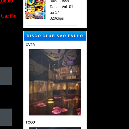
100,00
100% Flash
Dance Vol. 01
ao 17 -
 Cartão
320kbps
DISCO CLUB SÃO PAULO
OVER
TOCO