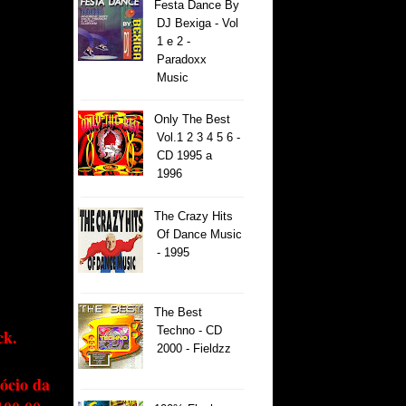
Festa Dance By
DJ Bexiga - Vol
1 e 2 -
Paradoxx
Music
Only The Best
Vol.1 2 3 4 5 6 -
CD 1995 a
1996
The Crazy Hits
Of Dance Music
- 1995
The Best
Techno - CD
ck.
2000 - Fieldzz
ócio da