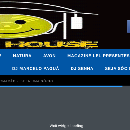
E
NATURA
AVON
MAGAZINE LEL PRESENTES
E
DJ MARCELO PAGUÁ
DJ SENNA
SEJA SÓCI
FORMAÇÃO - SEJA UMA SÓCIO