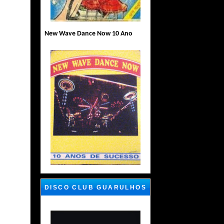
New Wave Dance Now 10 Ano
DISCO CLUB GUARULHOS
SP