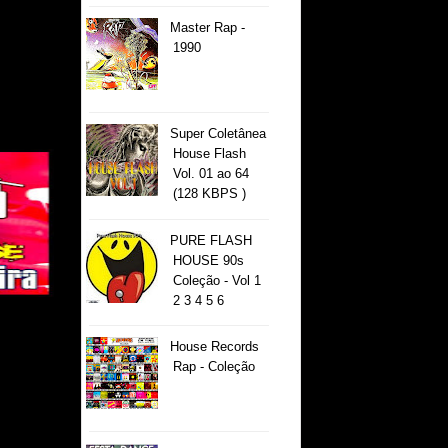
Master Rap -
1990
Super Coletânea
House Flash
Vol. 01 ao 64
(128 KBPS )
PURE FLASH
HOUSE 90s
Coleção - Vol 1
2 3 4 5 6
House Records
Rap - Coleção