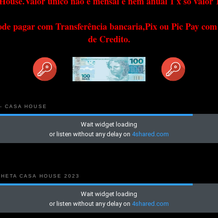
House.Valor único não é mensal e nem anual 1 x só valor 
ode pagar com Transferência bancaria,Pix ou Pic Pay com
de Credito.
 - CASA HOUSE
NHETA CASA HOUSE 2023