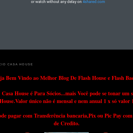
CIO CASA HOUSE
ja Bem Vindo ao Melhor Blog De Flash House e Flash Ba
 Casa House é Para Sócios...mais Você pode se tonar um s
House.Valor único não é mensal e nem anual 1 x só valor 
ode pagar com Transferência bancaria,Pix ou Pic Pay com
de Credito.