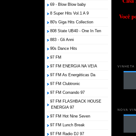
Casa 
69 - Blow Blow baby
8 Super Hits Vol.1 A 9
Você p
80's Giga Hits Collection
808 State UB40 - One In Ten
883 - Gli Anni
90s Dance Hits
97 FM
97 FM ENERGIA NA VEIA
VINHETA
97 FM As Energéticas Da
97 FM Clubtronic
97 FM Comando 97
97 FM FLASHBACK HOUSE
ENERGIA 97
NOVA VI
97 FM Hot Nine Seven
97 FM Lunch Break
97 FM Radio DJ 97