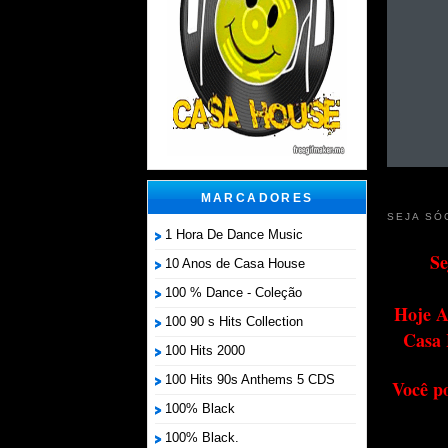
MARCADORES
SEJA SÓ
1 Hora De Dance Music
Se
10 Anos de Casa House
100 % Dance - Coleção
Hoje A
100 90 s Hits Collection
Casa 
100 Hits 2000
100 Hits 90s Anthems 5 CDS
Você p
100% Black
100% Black.