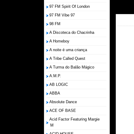
97 FM Spirit Of London
97 FM Vibe 97
98 FM
A Discoteca do Chacrinha
A Homeboy
A noite é uma criança
A Tribe Called Quest
A Turma do Balão Mágico
A.M.P.
AB LOGIC
ABBA
Absolute Dance
ACE OF BASE
Acid Factor Featuring Margie
M
ACID HOUSE