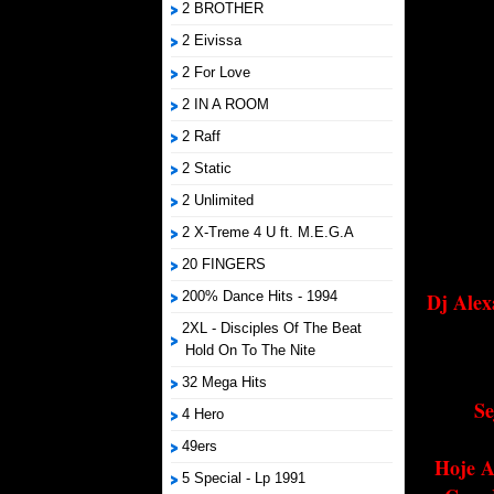
2 BROTHER
2 Eivissa
2 For Love
2 IN A ROOM
2 Raff
2 Static
2 Unlimited
2 X-Treme 4 U ft. M.E.G.A
20 FINGERS
200% Dance Hits - 1994
Dj Alex
2XL - Disciples Of The Beat
Hold On To The Nite
32 Mega Hits
Se
4 Hero
49ers
Hoje A
5 Special - Lp 1991