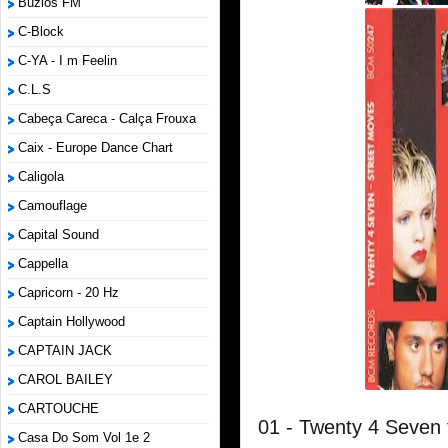
Búzios FM
C-Block
C-YA - I m Feelin
C.L.S
Cabeça Careca - Calça Frouxa
Caix - Europe Dance Chart
Caligola
Camouflage
Capital Sound
Cappella
Capricorn - 20 Hz
Captain Hollywood
CAPTAIN JACK
CAROL BAILEY
CARTOUCHE
01 - Twenty 4 Seven 
Casa Do Som Vol 1e 2