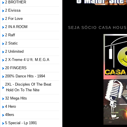
2 BROTHER
2 Eivissa
2 For Love
2 IN A ROOM
SEJA SÓCIO CASA HOUS
2 Raff
2 Static
2 Unlimited
2 X-Treme 4 U ft. M.E.G.A
20 FINGERS
200% Dance Hits - 1994
2XL - Disciples Of The Beat
Hold On To The Nite
32 Mega Hits
4 Hero
49ers
5 Special - Lp 1991