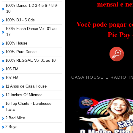
mensal e ne
100% Dance 1-2-3-4-5-6-7-8-9-
10
100% DJ - 5 Cds
Você pode pagar c
100% Flash Dance Vol. 01 ao
Pic Pay
17
100% House
100% Pure Dance
100% REGGAE Vol 01 ao 10
105 FM
CASA HOUSE E RADIO I
107 FM
11 Anos de Casa House
12 Inches Of Micmac
16 Top Charts - Eurohouse
Itália
2 Bad Mice
2 Boys