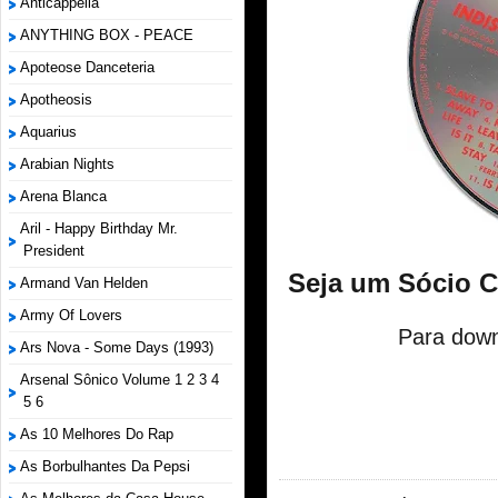
Anticappella
ANYTHING BOX - PEACE
Apoteose Danceteria
Apotheosis
Aquarius
Arabian Nights
Arena Blanca
Aril - Happy Birthday Mr.
President
Seja um Sócio 
Armand Van Helden
Army Of Lovers
Para down
Ars Nova - Some Days (1993)
Arsenal Sônico Volume 1 2 3 4
5 6
As 10 Melhores Do Rap
As Borbulhantes Da Pepsi