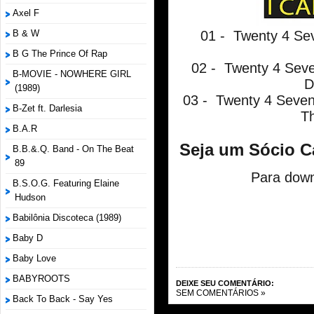
Axel F
01 - Twenty 4 Sev
B & W
B G The Prince Of Rap
02 - Twenty 4 Seven
B-MOVIE - NOWHERE GIRL
D
(1989)
03 - Twenty 4 Seven 
B-Zet ft. Darlesia
T
B.A.R
Seja um Sócio C
B.B.&.Q. Band - On The Beat
89
Para down
B.S.O.G. Featuring Elaine
Hudson
Babilônia Discoteca (1989)
Baby D
Baby Love
BABYROOTS
DEIXE SEU COMENTÁRIO:
SEM COMENTÁRIOS »
Back To Back - Say Yes