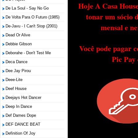
Hoje A Casa House 
De La Soul - Say No Go
tonar um sócio 
De Volta Para O Futuro (1985)
mensal e ne
De-Javu - I Can't Stop (2001)
Dead Or Alive
Debbie Gibson
Você pode pagar c
Deborahe - Don't Test Me
Pic Pay
Deca Dance
Dee Jay Pirou
Deee-Lite
Deef House
Deejays Hot Dancer
Deep In Dance
Def Dames Dope
DEF DANCE BEAT
Definition Of Joy