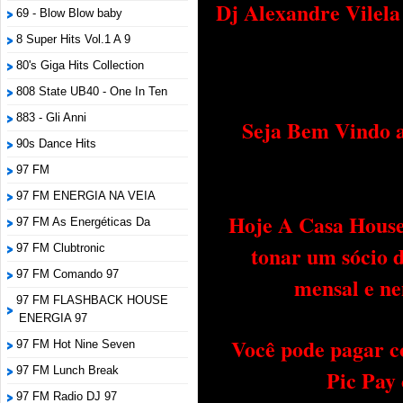
Dj Alexandre Vilel
69 - Blow Blow baby
8 Super Hits Vol.1 A 9
80's Giga Hits Collection
808 State UB40 - One In Ten
883 - Gli Anni
Seja Bem Vindo a
90s Dance Hits
97 FM
97 FM ENERGIA NA VEIA
Hoje A Casa House 
97 FM As Energéticas Da
tonar um sócio 
97 FM Clubtronic
97 FM Comando 97
mensal e ne
97 FM FLASHBACK HOUSE
ENERGIA 97
Você pode pagar c
97 FM Hot Nine Seven
97 FM Lunch Break
Pic Pay
97 FM Radio DJ 97