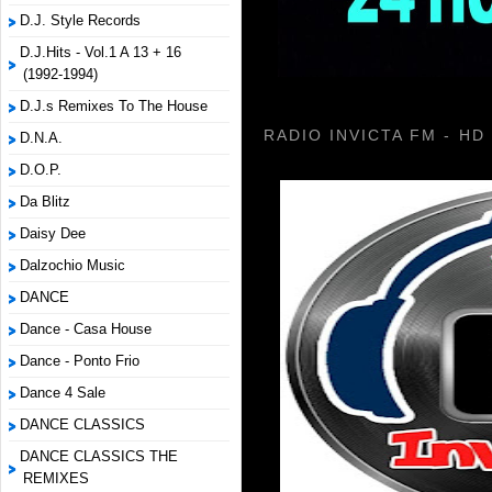
D.J. Style Records
D.J.Hits - Vol.1 A 13 + 16
(1992-1994)
D.J.s Remixes To The House
RADIO INVICTA FM - HD
D.N.A.
D.O.P.
Da Blitz
Daisy Dee
Dalzochio Music
DANCE
Dance - Casa House
Dance - Ponto Frio
Dance 4 Sale
DANCE CLASSICS
DANCE CLASSICS THE
REMIXES