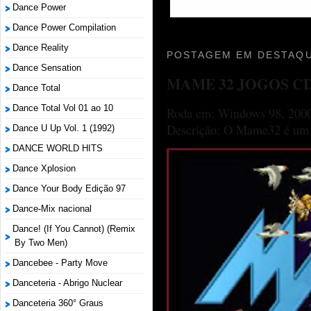
Dance Power
Dance Power Compilation
Dance Reality
POSTAGEM EM DESTAQU
Dance Sensation
MAME 32 JOGOS C
Dance Total
Dance Total Vol 01 ao 10
Roda em: Windows 98, 2000
Descrição: O Mame32 é um p
Dance U Up Vol. 1 (1992)
DANCE WORLD HITS
Dance Xplosion
Dance Your Body Edição 97
Dance-Mix nacional
Dance! (If You Cannot) (Remix
By Two Men)
Dancebee - Party Move
Danceteria - Abrigo Nuclear
Danceteria 360° Graus