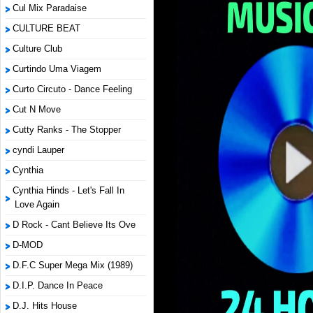
Cul Mix Paradaise
CULTURE BEAT
Culture Club
Curtindo Uma Viagem
Curto Circuto - Dance Feeling
Cut N Move
Cutty Ranks - The Stopper
cyndi Lauper
Cynthia
Cynthia Hinds - Let's Fall In
Love Again
D Rock - Cant Believe Its Ove
D-MOD
D.F.C Super Mega Mix (1989)
D.I.P. Dance In Peace
D.J. Hits House