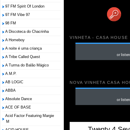
97 FM Spirit Of London
97 FM Vibe 97
98 FM
A Discoteca do Chacrinha
VINHETA - CASA HOUSE
A Homeboy
A noite é uma criança
A Tribe Called Quest
A Turma do Balão Mágico
A.M.P.
AB LOGIC
NOVA VINHETA CASA HO
ABBA
Absolute Dance
ACE OF BASE
Acid Factor Featuring Margie
M
Twenty 4 Sev
ACID HOUSE