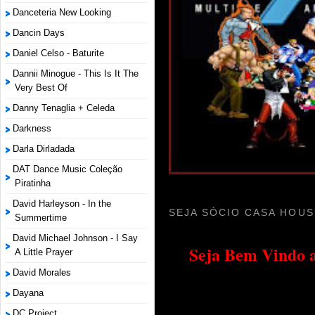
Danceteria New Looking
Dancin Days
Daniel Celso - Baturite
Dannii Minogue - This Is It The
Very Best Of
Danny Tenaglia + Celeda
Darkness
Darla Dirladada
DAT Dance Music Coleção
Piratinha
David Harleyson - In the
SEJA SÓCIO CASA HOUS
Summertime
David Michael Johnson - I Say
Seja Bem Vindo a
A Little Prayer
David Morales
Dayana
DC Project