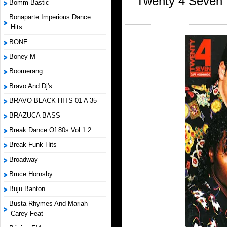
Twenty 4 Seven f
Bomm-Bastic
Bonaparte Imperious Dance
Hits
BONE
Boney M
Boomerang
Bravo And Dj's
BRAVO BLACK HITS 01 A 35
BRAZUCA BASS
Break Dance Of 80s Vol 1.2
Break Funk Hits
Broadway
Bruce Hornsby
Buju Banton
Busta Rhymes And Mariah
Carey Feat