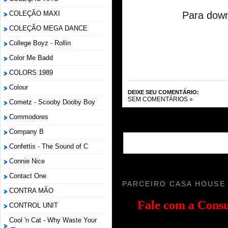
Para down
COLEÇÃO MAXI
COLEÇÃO MEGA DANCE
College Boyz ‎- Rollin
Color Me Badd
COLORS 1989
Colour
DEIXE SEU COMENTÁRIO:
SEM COMENTÁRIOS »
Cometz - Scooby Dooby Boy
Commodores
Company B
Confettis - The Sound of C
Connie Nice
Contact One
PARCEIRO CASA HOUSE
CONTRA MÃO
Fale com a
Consu
CONTROL UNIT
Cool 'n Cat - Why Waste Your