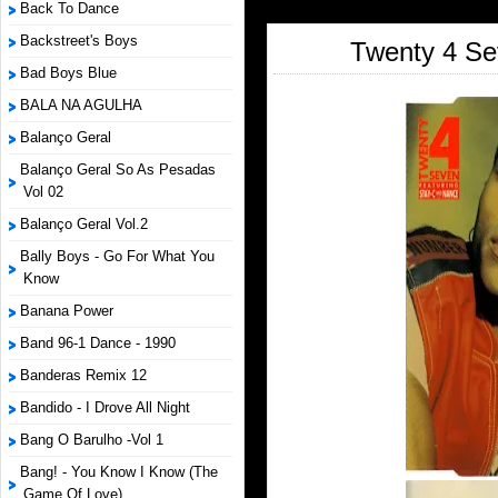
Back To Dance
Backstreet's Boys
Twenty 4 Se
Bad Boys Blue
BALA NA AGULHA
Balanço Geral
Balanço Geral So As Pesadas
Vol 02
Balanço Geral Vol.2
Bally Boys - Go For What You
Know
Banana Power
Band 96-1 Dance - 1990
Banderas Remix 12
Bandido - I Drove All Night
Bang O Barulho -Vol 1
Bang! - You Know I Know (The
Game Of Love)