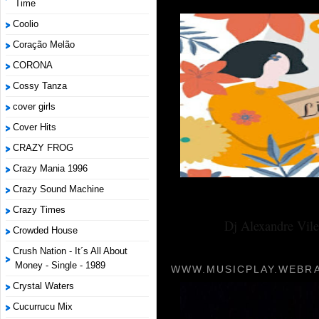
Time
Coolio
Coração Melão
CORONA
Cossy Tanza
cover girls
Cover Hits
CRAZY FROG
Crazy Mania 1996
Crazy Sound Machine
Crazy Times
Dj Alexandre Vile
Crowded House
Crush Nation - It´s All About
Money - Single - 1989
WWW.MUSICPLAY.WEBRA
Crystal Waters
Cucurrucu Mix