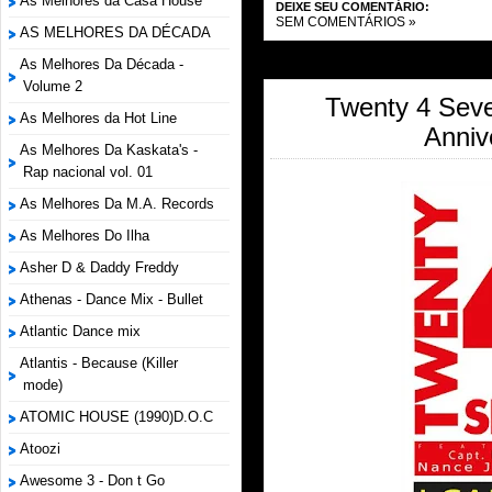
As Melhores da Casa House
DEIXE SEU COMENTÁRIO:
SEM COMENTÁRIOS »
AS MELHORES DA DÉCADA
As Melhores Da Década -
Volume 2
Twenty 4 Seven
As Melhores da Hot Line
Anniv
As Melhores Da Kaskata's -
Rap nacional vol. 01
As Melhores Da M.A. Records
As Melhores Do Ilha
Asher D & Daddy Freddy
Athenas - Dance Mix - Bullet
Atlantic Dance mix
Atlantis - Because (Killer
mode)
ATOMIC HOUSE (1990)D.O.C
Atoozi
Awesome 3 - Don t Go