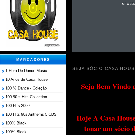
MARCADORES
SEJA SÓCIO CASA HOUS
1 Hora De Dance Music
10 Anos de Casa House
Seja Bem Vindo a
100 % Dance - Coleção
100 90 s Hits Collection
100 Hits 2000
100 Hits 90s Anthems 5 CDS
Hoje A Casa House 
100% Black
tonar um sócio 
100% Black.