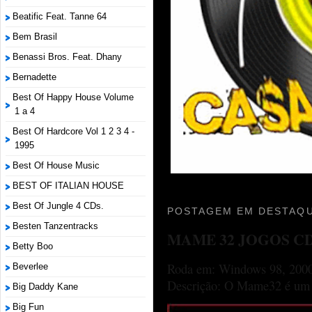
Beatific Feat. Tanne 64
Bem Brasil
Benassi Bros. Feat. Dhany
Bernadette
Best Of Happy House Volume
1 a 4
Best Of Hardcore Vol 1 2 3 4 -
1995
Best Of House Music
BEST OF ITALIAN HOUSE
Best Of Jungle 4 CDs.
POSTAGEM EM DESTAQU
Besten Tanzentracks
MAME 32 JOGOS C
Betty Boo
Roda em: Windows 98, 2000
Beverlee
Descrição: O Mame32 é um p
Big Daddy Kane
Big Fun