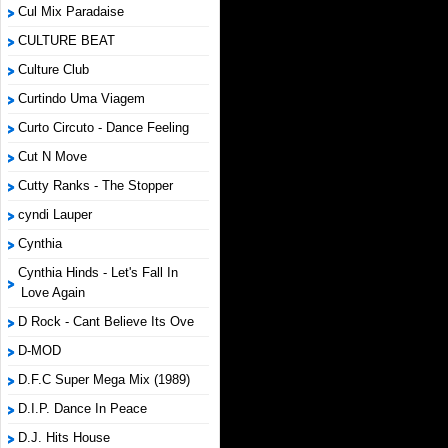
Cul Mix Paradaise
CULTURE BEAT
Culture Club
Curtindo Uma Viagem
Curto Circuto - Dance Feeling
Cut N Move
Cutty Ranks - The Stopper
cyndi Lauper
Cynthia
Cynthia Hinds - Let's Fall In
Love Again
D Rock - Cant Believe Its Ove
D-MOD
D.F.C Super Mega Mix (1989)
D.I.P. Dance In Peace
D.J. Hits House