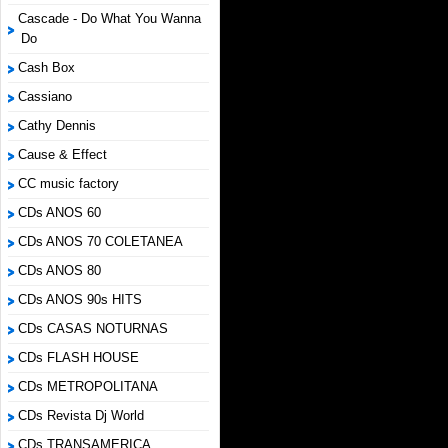
Cascade - Do What You Wanna
Do
Cash Box
Cassiano
Cathy Dennis
Cause & Effect
CC music factory
CDs ANOS 60
CDs ANOS 70 COLETANEA
CDs ANOS 80
CDs ANOS 90s HITS
CDs CASAS NOTURNAS
CDs FLASH HOUSE
CDs METROPOLITANA
CDs Revista Dj World
CDs TRANSAMERICA