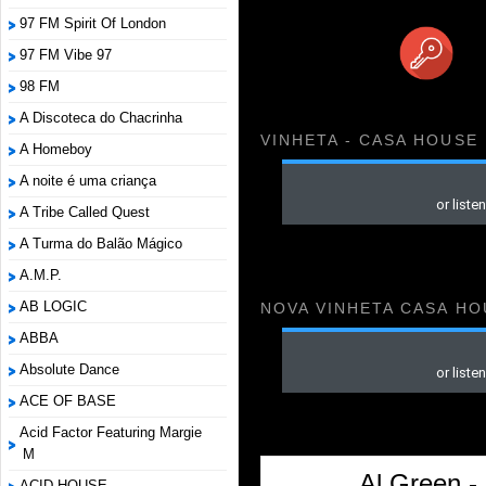
97 FM Spirit Of London
97 FM Vibe 97
98 FM
A Discoteca do Chacrinha
VINHETA - CASA HOUSE
A Homeboy
A noite é uma criança
A Tribe Called Quest
A Turma do Balão Mágico
A.M.P.
AB LOGIC
NOVA VINHETA CASA HO
ABBA
Absolute Dance
ACE OF BASE
Acid Factor Featuring Margie
M
Al Green -
ACID HOUSE