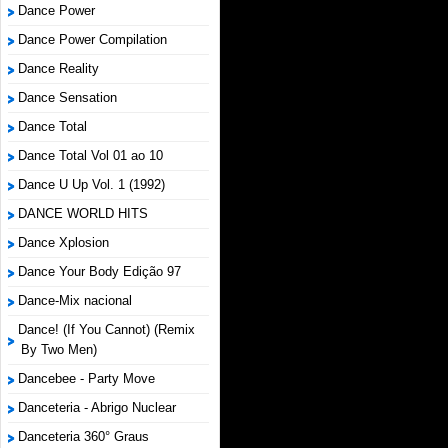
Dance Power
Dance Power Compilation
Dance Reality
Dance Sensation
Dance Total
Dance Total Vol 01 ao 10
Dance U Up Vol. 1 (1992)
DANCE WORLD HITS
Dance Xplosion
Dance Your Body Edição 97
Dance-Mix nacional
Dance! (If You Cannot) (Remix
By Two Men)
Dancebee - Party Move
Danceteria - Abrigo Nuclear
Danceteria 360° Graus