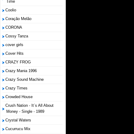
Time
Coolio
Coração Melão
CORONA
Cossy Tanza
cover girls
Cover Hits
CRAZY FROG
Crazy Mania 1996
Crazy Sound Machine
Crazy Times
Crowded House
Crush Nation - It´s All About
Money - Single - 1989
Crystal Waters
Cucurrucu Mix