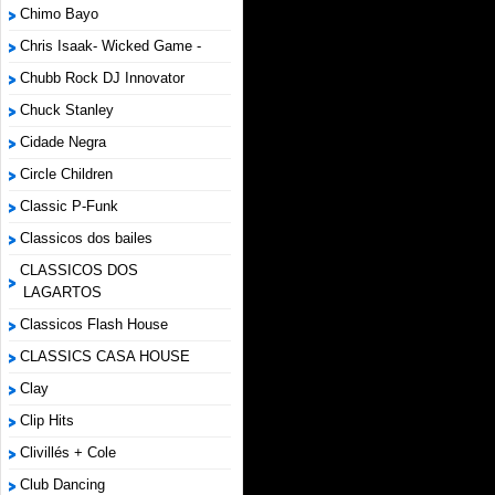
Chimo Bayo
Chris Isaak- Wicked Game -
Chubb Rock DJ Innovator
Chuck Stanley
Cidade Negra
Circle Children
Classic P-Funk
Classicos dos bailes
CLASSICOS DOS
LAGARTOS
Classicos Flash House
CLASSICS CASA HOUSE
Clay
Clip Hits
Clivillés + Cole
Club Dancing