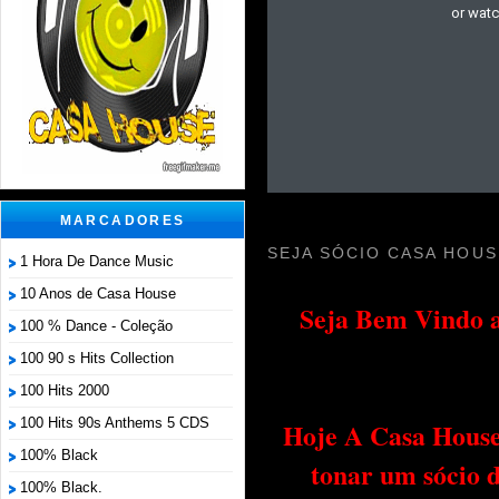
MARCADORES
SEJA SÓCIO CASA HOUS
1 Hora De Dance Music
10 Anos de Casa House
Seja Bem Vindo a
100 % Dance - Coleção
100 90 s Hits Collection
100 Hits 2000
100 Hits 90s Anthems 5 CDS
Hoje A Casa House 
100% Black
tonar um sócio 
100% Black.