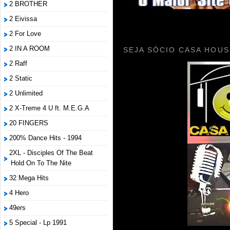
2 BROTHER
2 Eivissa
2 For Love
2 IN A ROOM
SEJA SÓCIO CASA HOUS
2 Raff
2 Static
2 Unlimited
2 X-Treme 4 U ft. M.E.G.A
20 FINGERS
200% Dance Hits - 1994
2XL - Disciples Of The Beat
Hold On To The Nite
32 Mega Hits
4 Hero
49ers
5 Special - Lp 1991