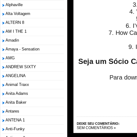
3
Alphaville
4.
Alta Voltagem
ALTERN 8
6. I
AM I THE 1
7. How Ca
Amadin
9. 
Amaya - Sensation
AMG
Seja um Sócio C
ANDREW SIXTY
ANGELINA
Para down
Animal Traxx
Anita Adams
Anita Baker
Antares
ANTENA 1
DEIXE SEU COMENTÁRIO:
SEM COMENTÁRIOS »
Anti-Funky