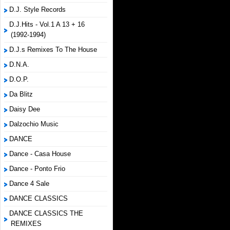
D.J. Style Records
D.J.Hits - Vol.1 A 13 + 16
(1992-1994)
D.J.s Remixes To The House
D.N.A.
D.O.P.
Da Blitz
Daisy Dee
Dalzochio Music
DANCE
Dance - Casa House
Dance - Ponto Frio
Dance 4 Sale
DANCE CLASSICS
DANCE CLASSICS THE
REMIXES