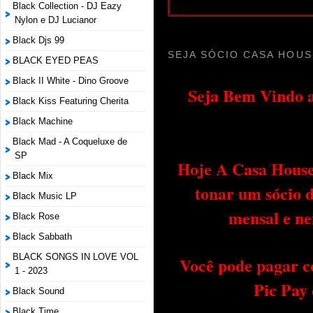
Black Collection - DJ Eazy
Nylon e DJ Lucianor
Black Djs 99
SEJA SÓCIO CASA HOUS
BLACK EYED PEAS
Black II White - Dino Groove
Seja Bem Vindo a
Black Kiss Featuring Cherita
Black Machine
Black Mad - A Coqueluxe de
SP
Hoje A Casa House 
Black Mix
tonar um sócio 
Black Music LP
mensal e ne
Black Rose
Black Sabbath
BLACK SONGS IN LOVE VOL
Você pode pagar c
1 - 2023
Pic Pay
Black Sound
Black Time