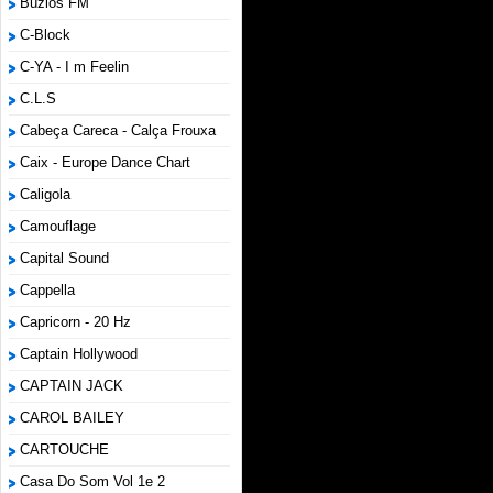
Búzios FM
C-Block
C-YA - I m Feelin
C.L.S
Cabeça Careca - Calça Frouxa
Caix - Europe Dance Chart
Caligola
Camouflage
Capital Sound
Cappella
Capricorn - 20 Hz
Captain Hollywood
CAPTAIN JACK
CAROL BAILEY
CARTOUCHE
Casa Do Som Vol 1e 2