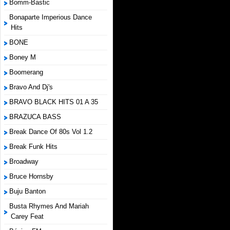
Bomm-Bastic
Bonaparte Imperious Dance
Hits
BONE
Boney M
Boomerang
Bravo And Dj's
BRAVO BLACK HITS 01 A 35
BRAZUCA BASS
Break Dance Of 80s Vol 1.2
Break Funk Hits
Broadway
Bruce Hornsby
Buju Banton
Busta Rhymes And Mariah
Carey Feat