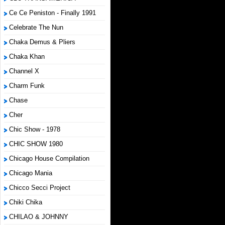
Ce Ce Peniston - Finally 1991
Celebrate The Nun
Chaka Demus & Pliers
Chaka Khan
Channel X
Charm Funk
Chase
Cher
Chic Show - 1978
CHIC SHOW 1980
Chicago House Compilation
Chicago Mania
Chicco Secci Project
Chiki Chika
CHILAO & JOHNNY