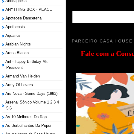
Anticappella
ANYTHING BOX - PEACE
Apoteose Danceteria
Apotheosis
Aquarius
PARCEIRO CASA HOUSE
Arabian Nights
Fale com a
Consu
Arena Blanca
Aril - Happy Birthday Mr.
President
Armand Van Helden
Army Of Lovers
Ars Nova - Some Days (1993)
Arsenal Sônico Volume 1 2 3 4
5 6
As 10 Melhores Do Rap
As Borbulhantes Da Pepsi