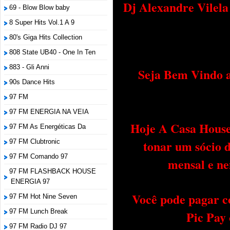
Dj Alexandre Vilel
69 - Blow Blow baby
8 Super Hits Vol.1 A 9
80's Giga Hits Collection
808 State UB40 - One In Ten
883 - Gli Anni
Seja Bem Vindo a
90s Dance Hits
97 FM
97 FM ENERGIA NA VEIA
Hoje A Casa House 
97 FM As Energéticas Da
tonar um sócio 
97 FM Clubtronic
97 FM Comando 97
mensal e ne
97 FM FLASHBACK HOUSE
ENERGIA 97
Você pode pagar c
97 FM Hot Nine Seven
97 FM Lunch Break
Pic Pay
97 FM Radio DJ 97