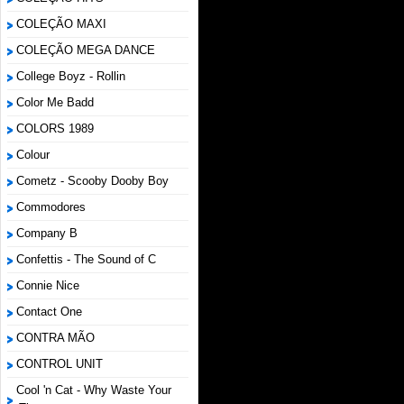
COLEÇÃO MAXI
COLEÇÃO MEGA DANCE
College Boyz ‎- Rollin
Color Me Badd
COLORS 1989
Colour
Cometz - Scooby Dooby Boy
Commodores
Company B
Confettis - The Sound of C
Connie Nice
Contact One
CONTRA MÃO
CONTROL UNIT
Cool 'n Cat - Why Waste Your