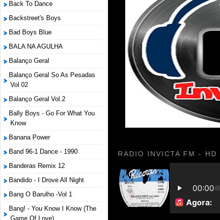
Back To Dance
Backstreet's Boys
Bad Boys Blue
BALA NA AGULHA
Balanço Geral
Balanço Geral So As Pesadas
Vol 02
Balanço Geral Vol.2
Bally Boys - Go For What You
Know
Banana Power
Band 96-1 Dance - 1990
RADIO INVICTA FM - HD
Banderas Remix 12
Bandido - I Drove All Night
Bang O Barulho -Vol 1
Bang! - You Know I Know (The
Game Of Love)