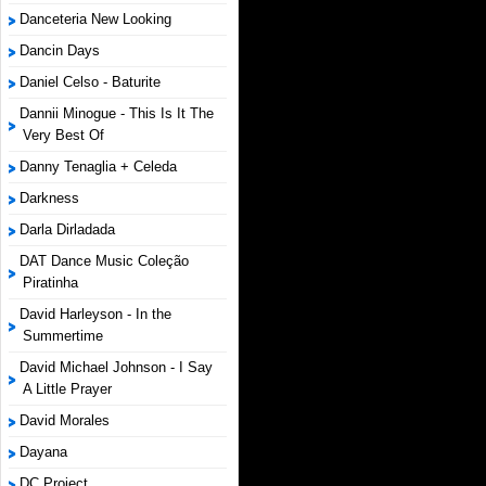
Danceteria New Looking
Dancin Days
Daniel Celso - Baturite
Dannii Minogue - This Is It The
Very Best Of
Danny Tenaglia + Celeda
Darkness
Darla Dirladada
DAT Dance Music Coleção
Piratinha
David Harleyson - In the
Summertime
David Michael Johnson - I Say
A Little Prayer
David Morales
Dayana
DC Project