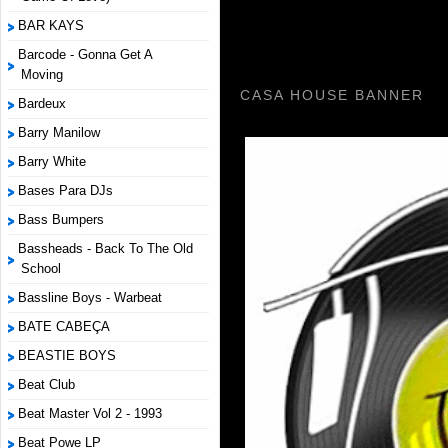
BAR KAYS
Barcode - Gonna Get A
Moving
CASA HOUSE BANNER
Bardeux
Barry Manilow
Barry White
Bases Para DJs
Bass Bumpers
Bassheads - Back To The Old
School
Bassline Boys - Warbeat
BATE CABEÇA
BEASTIE BOYS
Beat Club
Beat Master Vol 2 - 1993
Beat Powe LP