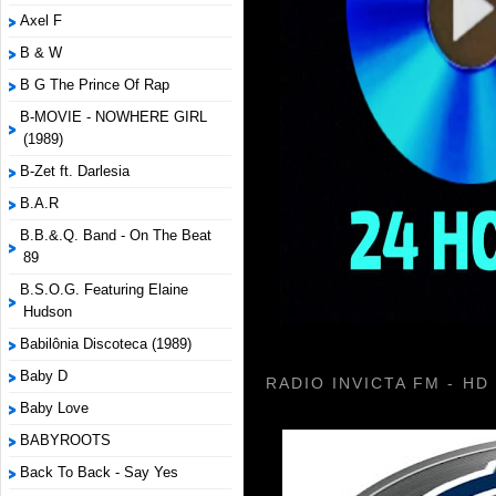
Axel F
B & W
B G The Prince Of Rap
B-MOVIE - NOWHERE GIRL
(1989)
B-Zet ft. Darlesia
B.A.R
B.B.&.Q. Band - On The Beat
89
B.S.O.G. Featuring Elaine
Hudson
Babilônia Discoteca (1989)
Baby D
RADIO INVICTA FM - HD
Baby Love
BABYROOTS
Back To Back - Say Yes