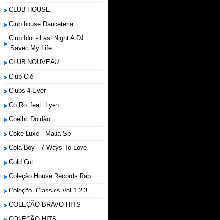
CLUB HOUSE
Club house Danceteria
Club Idol - Last Night A DJ
Saved My Life
CLUB NOUVEAU
Club Olé
Clubs 4 Ever
Co.Ro. feat. Lyen
Coelho Doidão
Coke Luxe - Mauá Sp
Cola Boy - 7 Ways To Love
Cold Cut
Coleção House Records Rap
Coleção -Classics Vol 1-2-3
COLEÇÃO BRAVO HITS
COLEÇÃO HITS