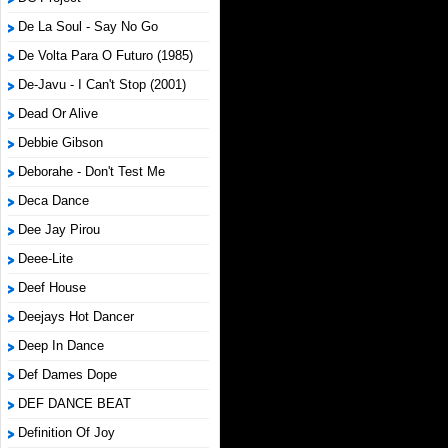
De La Soul - Say No Go
De Volta Para O Futuro (1985)
De-Javu - I Can't Stop (2001)
Dead Or Alive
Debbie Gibson
Deborahe - Don't Test Me
Deca Dance
Dee Jay Pirou
Deee-Lite
Deef House
Deejays Hot Dancer
Deep In Dance
Def Dames Dope
DEF DANCE BEAT
Definition Of Joy