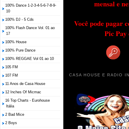
mensal e ne
100% Dance 1-2-3-4-5-6-7-8-9-
10
100% DJ - 5 Cds
Você pode pagar c
100% Flash Dance Vol. 01 ao
Pic Pay
17
100% House
100% Pure Dance
100% REGGAE Vol 01 ao 10
105 FM
CASA HOUSE E RADIO I
107 FM
11 Anos de Casa House
12 Inches Of Micmac
16 Top Charts - Eurohouse
Itália
2 Bad Mice
2 Boys