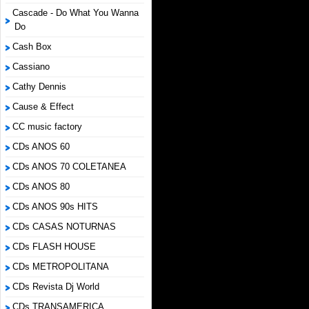
Cascade - Do What You Wanna
Do
Cash Box
Cassiano
Cathy Dennis
Cause & Effect
CC music factory
CDs ANOS 60
CDs ANOS 70 COLETANEA
CDs ANOS 80
CDs ANOS 90s HITS
CDs CASAS NOTURNAS
CDs FLASH HOUSE
CDs METROPOLITANA
CDs Revista Dj World
CDs TRANSAMERICA