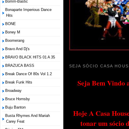
Bomm-Bastic
Bonaparte Imperious Dance
Hits
BONE
Boney M
Boomerang
Bravo And Dj's
BRAVO BLACK HITS 01 A 35
BRAZUCA BASS
SEJA SÓCIO CASA HOUS
Break Dance Of 80s Vol 1.2
Seja Bem Vindo a
Break Funk Hits
Broadway
Bruce Hornsby
Buju Banton
Hoje A Casa House 
Busta Rhymes And Mariah
tonar um sócio 
Carey Feat