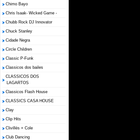
Chimo Bayo
Chris Isaak- Wicked Game -
Chubb Rock DJ Innovator
Chuck Stanley
Cidade Negra
Circle Children
Classic P-Funk
Classicos dos bailes
CLASSICOS DOS
LAGARTOS
Classicos Flash House
CLASSICS CASA HOUSE
Clay
Clip Hits
Clivillés + Cole
Club Dancing