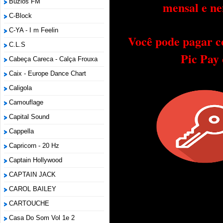
Búzios FM
mensal e ne
C-Block
C-YA - I m Feelin
Você pode pagar c
C.L.S
Pic Pay
Cabeça Careca - Calça Frouxa
Caix - Europe Dance Chart
Caligola
Camouflage
Capital Sound
Cappella
Capricorn - 20 Hz
Captain Hollywood
CAPTAIN JACK
CAROL BAILEY
CARTOUCHE
Casa Do Som Vol 1e 2