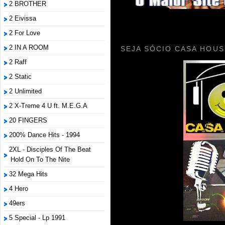
2 BROTHER
2 Eivissa
2 For Love
2 IN A ROOM
SEJA SÓCIO CASA HOUS
2 Raff
2 Static
2 Unlimited
2 X-Treme 4 U ft. M.E.G.A
20 FINGERS
200% Dance Hits - 1994
2XL - Disciples Of The Beat
Hold On To The Nite
32 Mega Hits
4 Hero
49ers
5 Special - Lp 1991