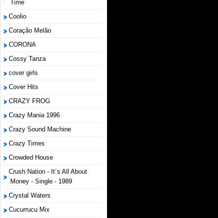
Time
Coolio
Coração Melão
CORONA
Cossy Tanza
cover girls
Cover Hits
CRAZY FROG
Crazy Mania 1996
Crazy Sound Machine
Crazy Times
Crowded House
Crush Nation - It´s All About
Money - Single - 1989
Crystal Waters
Cucurrucu Mix