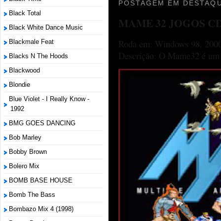
POSTAGEM EM DESTAQU
Black Total
MAME 32 JOGOS C
Black White Dance Music
Blackmale Feat
Roda em: Windows 98, 2000
Descrição: O Mame32 é um p
Blacks N The Hoods
Blackwood
Blondie
Blue Violet - I Really Know -
1992
BMG GOES DANCING
Bob Marley
Bobby Brown
Bolero Mix
BOMB BASE HOUSE
Bomb The Bass
Bombazo Mix 4 (1998)