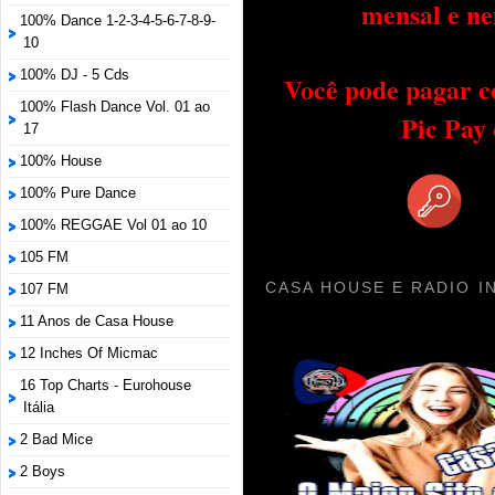
mensal e ne
100% Dance 1-2-3-4-5-6-7-8-9-
10
100% DJ - 5 Cds
Você pode pagar c
100% Flash Dance Vol. 01 ao
Pic Pay
17
100% House
100% Pure Dance
100% REGGAE Vol 01 ao 10
105 FM
CASA HOUSE E RADIO I
107 FM
11 Anos de Casa House
12 Inches Of Micmac
16 Top Charts - Eurohouse
Itália
2 Bad Mice
2 Boys