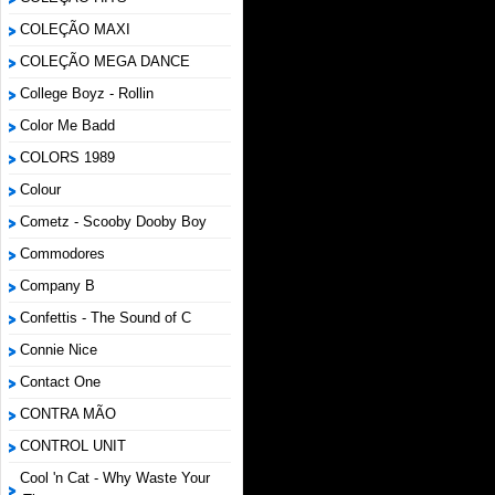
COLEÇÃO MAXI
COLEÇÃO MEGA DANCE
College Boyz ‎- Rollin
Color Me Badd
COLORS 1989
Colour
Cometz - Scooby Dooby Boy
Commodores
Company B
Confettis - The Sound of C
Connie Nice
Contact One
CONTRA MÃO
CONTROL UNIT
Cool 'n Cat - Why Waste Your