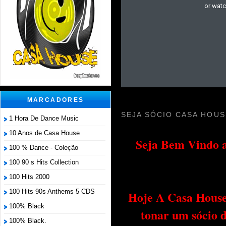
MARCADORES
SEJA SÓCIO CASA HOUS
1 Hora De Dance Music
10 Anos de Casa House
Seja Bem Vindo a
100 % Dance - Coleção
100 90 s Hits Collection
100 Hits 2000
100 Hits 90s Anthems 5 CDS
Hoje A Casa House 
100% Black
tonar um sócio 
100% Black.