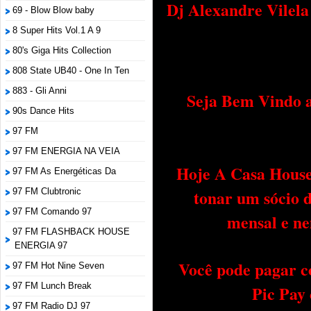
Dj Alexandre Vilel
69 - Blow Blow baby
8 Super Hits Vol.1 A 9
80's Giga Hits Collection
808 State UB40 - One In Ten
883 - Gli Anni
Seja Bem Vindo a
90s Dance Hits
97 FM
97 FM ENERGIA NA VEIA
Hoje A Casa House 
97 FM As Energéticas Da
tonar um sócio 
97 FM Clubtronic
97 FM Comando 97
mensal e ne
97 FM FLASHBACK HOUSE
ENERGIA 97
Você pode pagar c
97 FM Hot Nine Seven
97 FM Lunch Break
Pic Pay
97 FM Radio DJ 97