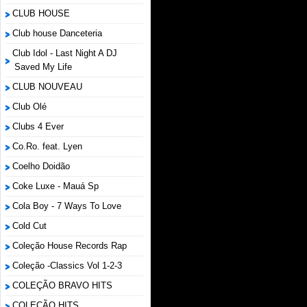
CLUB HOUSE
Club house Danceteria
Club Idol - Last Night A DJ
Saved My Life
CLUB NOUVEAU
Club Olé
Clubs 4 Ever
Co.Ro. feat. Lyen
Coelho Doidão
Coke Luxe - Mauá Sp
Cola Boy - 7 Ways To Love
Cold Cut
Coleção House Records Rap
Coleção -Classics Vol 1-2-3
COLEÇÃO BRAVO HITS
COLEÇÃO HITS