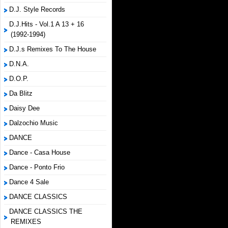
D.J. Style Records
D.J.Hits - Vol.1 A 13 + 16
(1992-1994)
D.J.s Remixes To The House
D.N.A.
D.O.P.
Da Blitz
Daisy Dee
Dalzochio Music
DANCE
Dance - Casa House
Dance - Ponto Frio
Dance 4 Sale
DANCE CLASSICS
DANCE CLASSICS THE
REMIXES