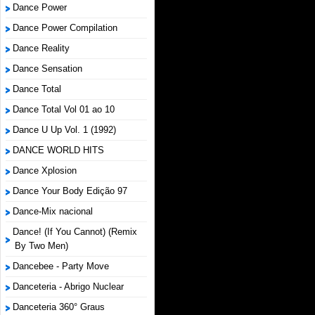
Dance Power
Dance Power Compilation
Dance Reality
Dance Sensation
Dance Total
Dance Total Vol 01 ao 10
Dance U Up Vol. 1 (1992)
DANCE WORLD HITS
Dance Xplosion
Dance Your Body Edição 97
Dance-Mix nacional
Dance! (If You Cannot) (Remix
By Two Men)
Dancebee - Party Move
Danceteria - Abrigo Nuclear
Danceteria 360° Graus