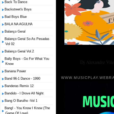
Back To Dance
Backstreet's Boys
Bad Boys Blue
BALA NA AGULHA
Balanço Geral
Balanço Geral So As Pesadas
Vol 02
Balanço Geral Vol.2
Bally Boys - Go For What You
Dj Alexandre Vile
Know
Banana Power
WWW.MUSICPLAY.WEBRA
Band 96-1 Dance - 1990
Banderas Remix 12
Bandido - I Drove All Night
Bang O Barulho -Vol 1
Bang! - You Know I Know (The
Game Of Love)