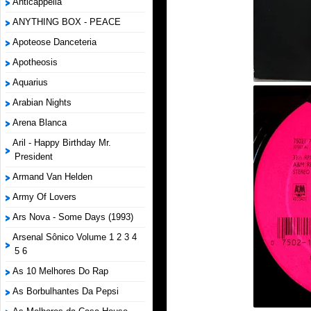
Anticappella
ANYTHING BOX - PEACE
Apoteose Danceteria
Apotheosis
Aquarius
Arabian Nights
Arena Blanca
Aril - Happy Birthday Mr.
President
Armand Van Helden
Army Of Lovers
Ars Nova - Some Days (1993)
Arsenal Sônico Volume 1 2 3 4
5 6
As 10 Melhores Do Rap
As Borbulhantes Da Pepsi