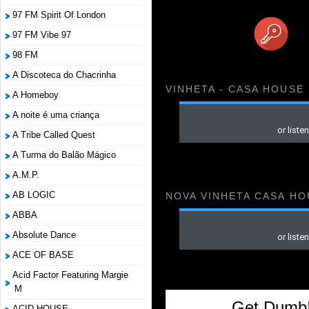
97 FM Spirit Of London
97 FM Vibe 97
98 FM
A Discoteca do Chacrinha
VINHETA - CASA HOUSE
A Homeboy
A noite é uma criança
A Tribe Called Quest
A Turma do Balão Mágico
A.M.P.
AB LOGIC
NOVA VINHETA CASA HO
ABBA
Absolute Dance
ACE OF BASE
Acid Factor Featuring Margie
M
Get Dumb!
ACID HOUSE