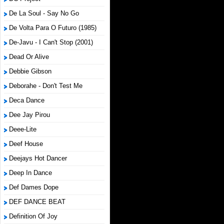
De La Soul - Say No Go
De Volta Para O Futuro (1985)
De-Javu - I Can't Stop (2001)
Dead Or Alive
Debbie Gibson
Deborahe - Don't Test Me
Deca Dance
Dee Jay Pirou
Deee-Lite
Deef House
Deejays Hot Dancer
Deep In Dance
Def Dames Dope
DEF DANCE BEAT
Definition Of Joy