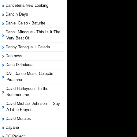
Danceteria New Looking
Dancin Days
Daniel Celso - Baturite
Dannii Minogue - This Is It The
Very Best Of
Danny Tenaglia + Celeda
Darkness
Darla Dirladada
DAT Dance Music Coleção
Piratinha
David Harleyson - In the
Summertime
David Michael Johnson - I Say
A Little Prayer
David Morales
Dayana
DC Project