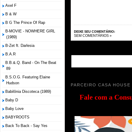
Axel F
B & W
B G The Prince Of Rap
B-MOVIE - NOWHERE GIRL
DEIXE SEU COMENTÁRIO:
SEM COMENTÁRIOS »
(1989)
B-Zet ft. Darlesia
B.A.R
B.B.&.Q. Band - On The Beat
89
B.S.O.G. Featuring Elaine
Hudson
PARCEIRO CASA HOUSE
Babilônia Discoteca (1989)
Fale com a
Consu
Baby D
Baby Love
BABYROOTS
Back To Back - Say Yes