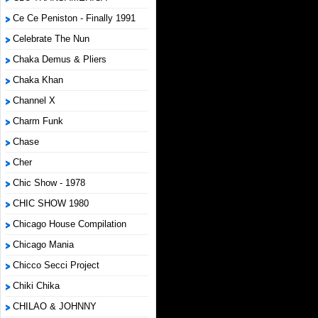
Ce Ce Peniston - Finally 1991
Celebrate The Nun
Chaka Demus & Pliers
Chaka Khan
Channel X
Charm Funk
Chase
Cher
Chic Show - 1978
CHIC SHOW 1980
Chicago House Compilation
Chicago Mania
Chicco Secci Project
Chiki Chika
CHILAO & JOHNNY