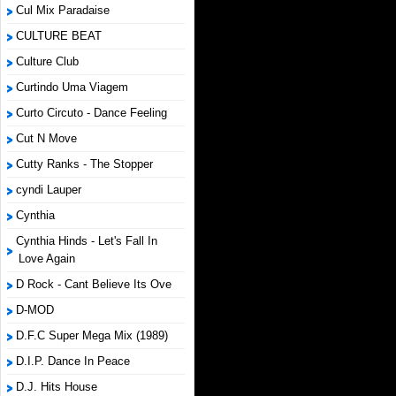
Cul Mix Paradaise
CULTURE BEAT
Culture Club
Curtindo Uma Viagem
Curto Circuto - Dance Feeling
Cut N Move
Cutty Ranks - The Stopper
cyndi Lauper
Cynthia
Cynthia Hinds - Let's Fall In
Love Again
D Rock - Cant Believe Its Ove
D-MOD
D.F.C Super Mega Mix (1989)
D.I.P. Dance In Peace
D.J. Hits House