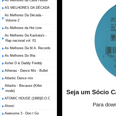
As Melhores da Casa House
AS MELHORES DA DÉCADA
As Melhores Da Década -
Volume 2
As Melhores da Hot Line
As Melhores Da Kaskata's -
Rap nacional vol. 01
As Melhores Da M.A. Records
As Melhores Do Ilha
Asher D & Daddy Freddy
Athenas - Dance Mix - Bullet
Atlantic Dance mix
Atlantis - Because (Killer
mode)
Seja um Sócio C
ATOMIC HOUSE (1990)D.O.C
Para down
Atoozi
Awesome 3 - Don t Go