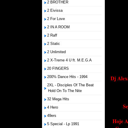
2 BROTHER
2 Eivissa
2 For Love
2 IN A ROOM
2 Raff
2 Static
2 Unlimited
2 X-Treme 4 U ft. M.E.G.A
20 FINGERS
200% Dance Hits - 1994
Dj Alex
2XL - Disciples Of The Beat
Hold On To The Nite
32 Mega Hits
Se
4 Hero
49ers
Hoje A
5 Special - Lp 1991