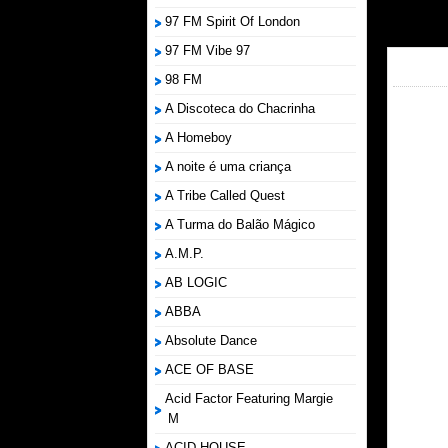
97 FM Spirit Of London
97 FM Vibe 97
98 FM
A Discoteca do Chacrinha
A Homeboy
A noite é uma criança
A Tribe Called Quest
A Turma do Balão Mágico
A.M.P.
AB LOGIC
ABBA
Absolute Dance
ACE OF BASE
Acid Factor Featuring Margie
M
ACID HOUSE