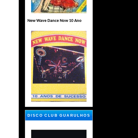
New Wave Dance Now 10 Ano
DISCO CLUB GUARULHOS
SP