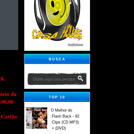
BUSCA
ck.
ócio da
TOP 10
100,00
O Melhor do
 Cartão
Flash Back - 92
Clips (CD MP3)
+ (DVD)