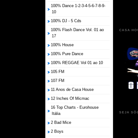
100% Dance 1-2-3-4-5-6-7-8-9-
10
100% DJ - 5 Cds
100% Flash Dance Vol. 01 ao
CASA HO
17
100% House
100% Pure Dance
100% REGGAE Vol 01 ao 10
105 FM
107 FM
11 Anos de Casa House
12 Inches Of Micmac
16 Top Charts - Eurohouse
SEJA SÓ
Itália
2 Bad Mice
2 Boys