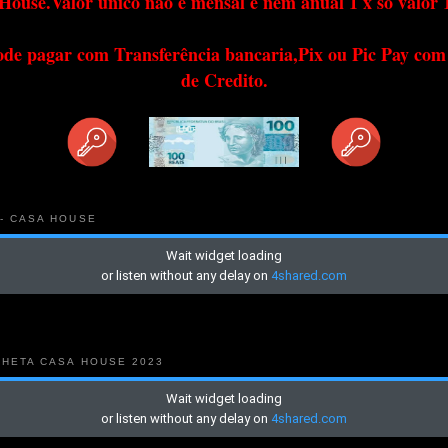
House.Valor único não é mensal e nem anual 1 x só valor 
ode pagar com Transferência bancaria,Pix ou Pic Pay com
de Credito.
 - CASA HOUSE
NHETA CASA HOUSE 2023