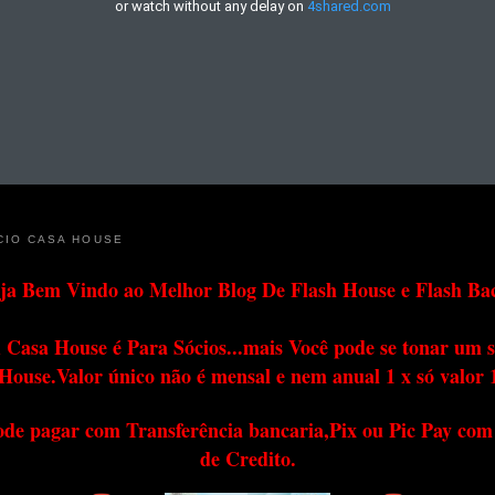
CIO CASA HOUSE
ja Bem Vindo ao Melhor Blog De Flash House e Flash Ba
 Casa House é Para Sócios...mais Você pode se tonar um s
House.Valor único não é mensal e nem anual 1 x só valor 
ode pagar com Transferência bancaria,Pix ou Pic Pay com
de Credito.