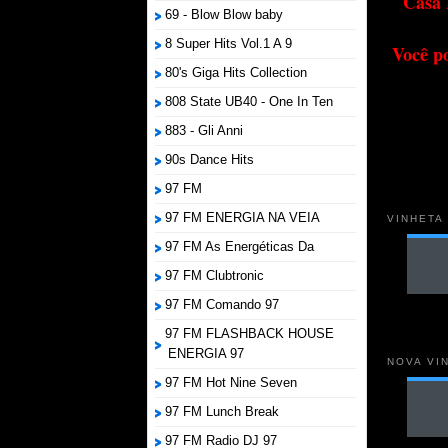
Casa 
69 - Blow Blow baby
8 Super Hits Vol.1 A 9
Você p
80's Giga Hits Collection
808 State UB40 - One In Ten
883 - Gli Anni
90s Dance Hits
97 FM
97 FM ENERGIA NA VEIA
VINHETA
97 FM As Energéticas Da
97 FM Clubtronic
97 FM Comando 97
97 FM FLASHBACK HOUSE
ENERGIA 97
NOVA VI
97 FM Hot Nine Seven
97 FM Lunch Break
97 FM Radio DJ 97