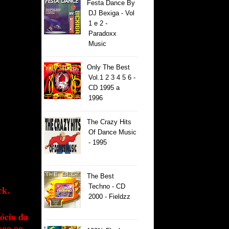
Festa Dance By
DJ Bexiga - Vol
1 e 2 -
Paradoxx
Music
Only The Best
Vol.1 2 3 4 5 6 -
CD 1995 a
1996
The Crazy Hits
Of Dance Music
- 1995
The Best
Techno - CD
ck.
2000 - Fieldzz
ócio da