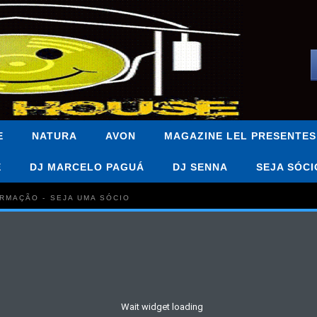
E
NATURA
AVON
MAGAZINE LEL PRESENTES
E
DJ MARCELO PAGUÁ
DJ SENNA
SEJA SÓCI
FORMAÇÃO - SEJA UMA SÓCIO