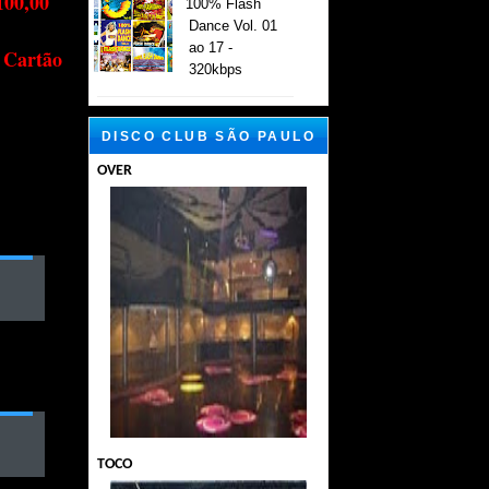
100,00
100% Flash
Dance Vol. 01
ao 17 -
 Cartão
320kbps
DISCO CLUB SÃO PAULO
OVER
TOCO