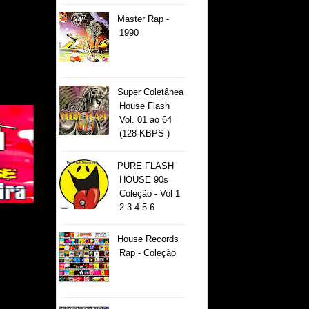
Master Rap -
1990
Super Coletânea
House Flash
Vol. 01 ao 64
(128 KBPS )
PURE FLASH
HOUSE 90s
Coleção - Vol 1
2 3 4 5 6
House Records
Rap - Coleção