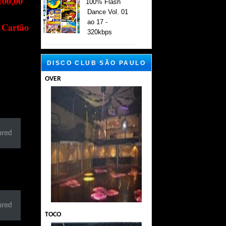
100,00
100% Flash
Dance Vol. 01
ao 17 -
 Cartão
320kbps
DISCO CLUB SÃO PAULO
OVER
TOCO