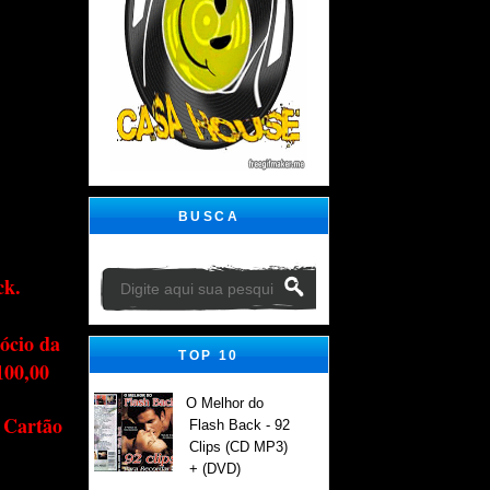
BUSCA
ck.
ócio da
TOP 10
100,00
O Melhor do
 Cartão
Flash Back - 92
Clips (CD MP3)
+ (DVD)