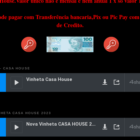
House.Valor único não é mensal e nem anual 1 x só valor 
ode pagar com Transferência bancaria,Pix ou Pic Pay com
de Credito.
 - CASA HOUSE
NHETA CASA HOUSE 2023