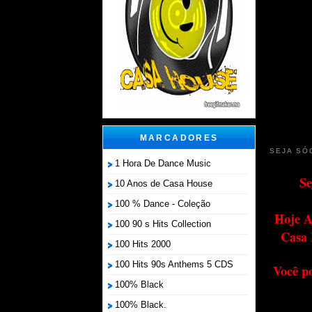
MARCADORES
SEJA SÓ
1 Hora De Dance Music
Se
10 Anos de Casa House
100 % Dance - Coleção
Hoje A
100 90 s Hits Collection
Casa 
100 Hits 2000
100 Hits 90s Anthems 5 CDS
Você p
100% Black
100% Black.