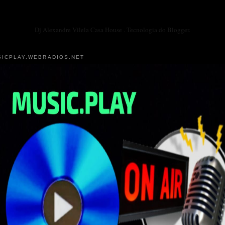
Dj Alexandre Vilela Casa House . Tecnologia do
Blogger
.
ICPLAY.WEBRADIOS.NET