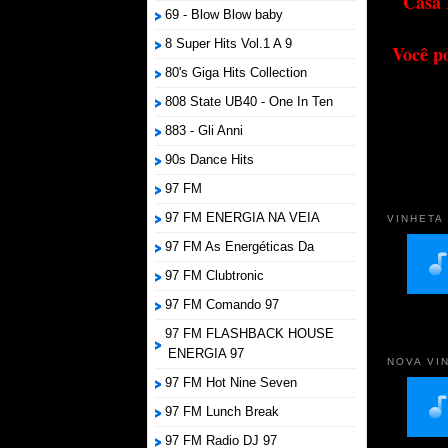
Casa 
69 - Blow Blow baby
8 Super Hits Vol.1 A 9
Você p
80's Giga Hits Collection
808 State UB40 - One In Ten
883 - Gli Anni
90s Dance Hits
97 FM
97 FM ENERGIA NA VEIA
VINHETA
97 FM As Energéticas Da
97 FM Clubtronic
97 FM Comando 97
97 FM FLASHBACK HOUSE
ENERGIA 97
NOVA VI
97 FM Hot Nine Seven
97 FM Lunch Break
97 FM Radio DJ 97