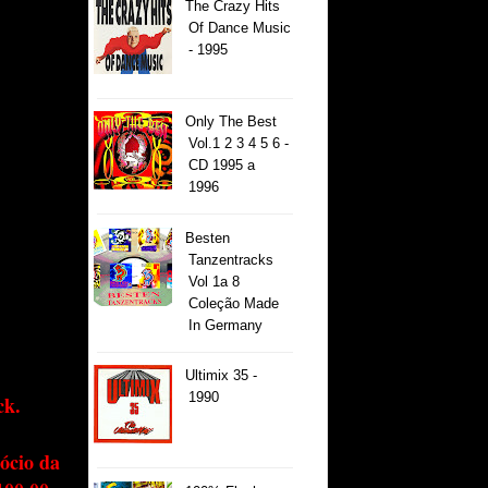
The Crazy Hits
Of Dance Music
- 1995
Only The Best
Vol.1 2 3 4 5 6 -
CD 1995 a
1996
Besten
Tanzentracks
Vol 1a 8
Coleção Made
In Germany
Ultimix 35 -
1990
ck.
ócio da