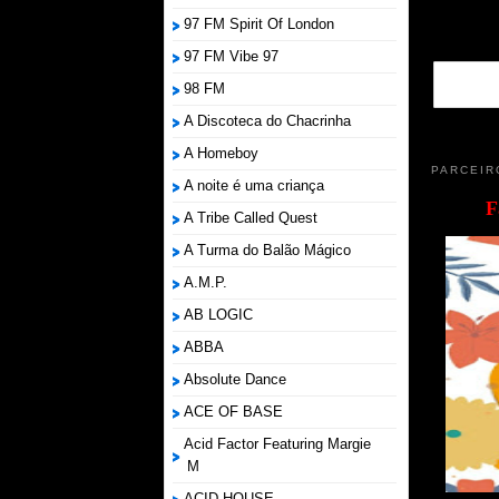
97 FM Spirit Of London
97 FM Vibe 97
98 FM
A Discoteca do Chacrinha
A Homeboy
PARCEIR
A noite é uma criança
F
A Tribe Called Quest
A Turma do Balão Mágico
A.M.P.
AB LOGIC
ABBA
Absolute Dance
ACE OF BASE
Acid Factor Featuring Margie
M
ACID HOUSE