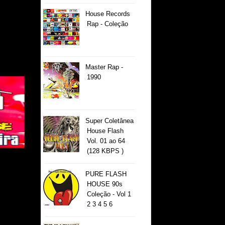
House Records
Rap - Coleção
Master Rap -
1990
Super Coletânea
House Flash
Vol. 01 ao 64
(128 KBPS )
PURE FLASH
HOUSE 90s
Coleção - Vol 1
2 3 4 5 6