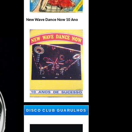
New Wave Dance Now 10 Ano
DISCO CLUB GUARULHOS
SP