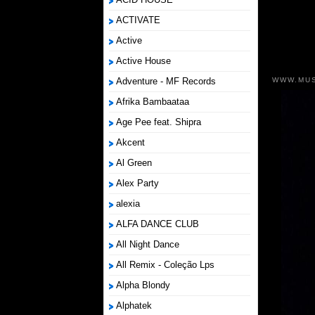
ACTIVATE
Active
Active House
WWW.MUS
Adventure - MF Records
Afrika Bambaataa
Age Pee feat. Shipra
Akcent
Al Green
Alex Party
alexia
ALFA DANCE CLUB
All Night Dance
All Remix - Coleção Lps
Alpha Blondy
Alphatek