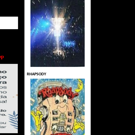
pp
RHAPSODY