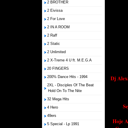
2 BROTHER
2 Eivissa
2 For Love
2 IN A ROOM
2 Raff
2 Static
2 Unlimited
2 X-Treme 4 U ft. M.E.G.A
20 FINGERS
200% Dance Hits - 1994
Dj Alex
2XL - Disciples Of The Beat
Hold On To The Nite
32 Mega Hits
Se
4 Hero
49ers
Hoje A
5 Special - Lp 1991