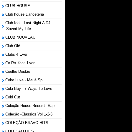
CLUB HOUSE
Club house Danceteria
Club Idol - Last Night A DJ
Saved My Life
CLUB NOUVEAU
Club Olé
Clubs 4 Ever
Co.Ro. feat. Lyen
Coelho Doidão
Coke Luxe - Mauá Sp
Cola Boy - 7 Ways To Love
Cold Cut
Coleção House Records Rap
Coleção -Classics Vol 1-2-3
COLEÇÃO BRAVO HITS
COLEÇÃO HITS