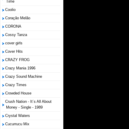
Time
Coolio
Coração Melão
CORONA
Cossy Tanza
cover girls
Cover Hits
CRAZY FROG
Crazy Mania 1996
Crazy Sound Machine
Crazy Times
Crowded House
Crush Nation - It´s All About
Money - Single - 1989
Crystal Waters
Cucurrucu Mix