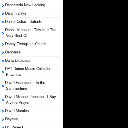
Danceteria New Looking
Dancin Days
Daniel Celso - Baturite
Dannii Minogue - This Is It The
Very Best Of
Danny Tenaglia + Celeda
Darkness
Darla Dirladada
DAT Dance Music Coleção
Piratinha
David Harleyson - In the
Summertime
David Michael Johnson - I Say
A Little Prayer
David Morales
Dayana
DC Project