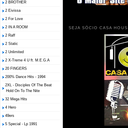
2 BROTHER
2 Eivissa
2 For Love
2 IN A ROOM
SEJA SÓCIO CASA HOUS
2 Raff
2 Static
2 Unlimited
2 X-Treme 4 U ft. M.E.G.A
20 FINGERS
200% Dance Hits - 1994
2XL - Disciples Of The Beat
Hold On To The Nite
32 Mega Hits
4 Hero
49ers
5 Special - Lp 1991