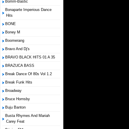
Bomm-Bastic
Bonaparte Imperious Dance
Hits
BONE
Boney M
Boomerang
Bravo And Dj's
BRAVO BLACK HITS 01 A 35
BRAZUCA BASS
Break Dance Of 80s Vol 1.2
Break Funk Hits
Broadway
Bruce Hornsby
Buju Banton
Busta Rhymes And Mariah
Carey Feat