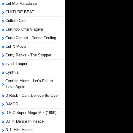
Cul Mix Paradaise
CULTURE BEAT
Culture Club
Curtindo Uma Viagem
Curto Circuto - Dance Feeling
Cut N Move
Cutty Ranks - The Stopper
cyndi Lauper
Cynthia
Cynthia Hinds - Let's Fall In
Love Again
D Rock - Cant Believe Its Ove
D-MOD
D.F.C Super Mega Mix (1989)
D.I.P. Dance In Peace
D.J. Hits House