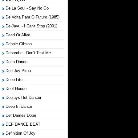
De La Soul - Say No Go
De Volta Para O Futuro (1985)
De-Javu - I Can't Stop (2001)
Dead Or Alive
Debbie Gibson
Deborahe - Don't Test Me
Deca Dance
Dee Jay Pirou
Deee-Lite
Deef House
Deejays Hot Dancer
Deep In Dance
Def Dames Dope
DEF DANCE BEAT
Definition Of Joy