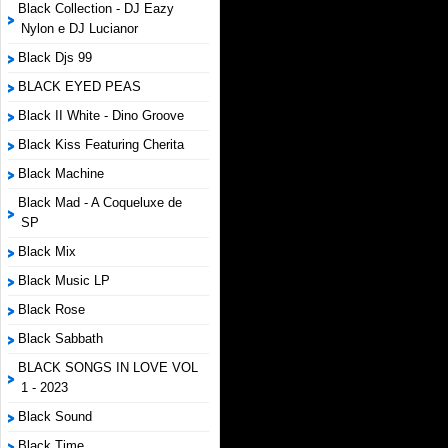
Black Collection - DJ Eazy
Nylon e DJ Lucianor
Black Djs 99
BLACK EYED PEAS
Black II White - Dino Groove
Black Kiss Featuring Cherita
Black Machine
Black Mad - A Coqueluxe de
SP
Black Mix
Black Music LP
Black Rose
Black Sabbath
BLACK SONGS IN LOVE VOL
1 - 2023
Black Sound
Black Time