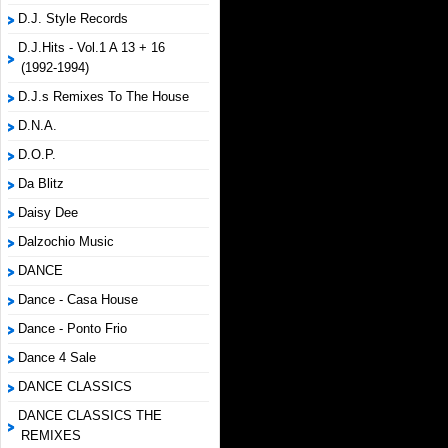
D.J. Style Records
D.J.Hits - Vol.1 A 13 + 16
(1992-1994)
D.J.s Remixes To The House
D.N.A.
D.O.P.
Da Blitz
Daisy Dee
Dalzochio Music
DANCE
Dance - Casa House
Dance - Ponto Frio
Dance 4 Sale
DANCE CLASSICS
DANCE CLASSICS THE
REMIXES