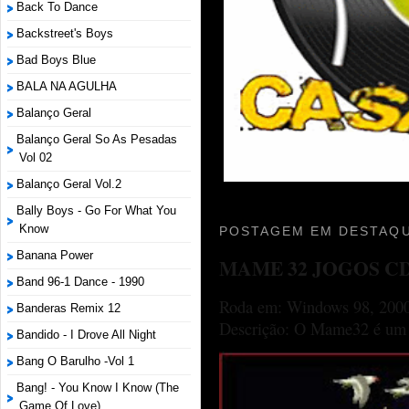
Back To Dance
Backstreet's Boys
Bad Boys Blue
BALA NA AGULHA
Balanço Geral
Balanço Geral So As Pesadas
Vol 02
Balanço Geral Vol.2
Bally Boys - Go For What You
Know
POSTAGEM EM DESTAQU
Banana Power
MAME 32 JOGOS C
Band 96-1 Dance - 1990
Roda em: Windows 98, 2000
Banderas Remix 12
Descrição: O Mame32 é um p
Bandido - I Drove All Night
Bang O Barulho -Vol 1
Bang! - You Know I Know (The
Game Of Love)