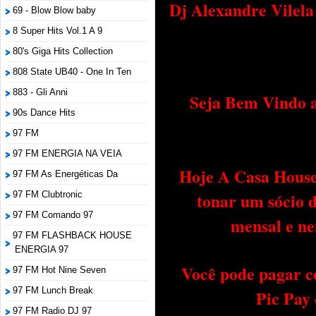
Dj Alexandre Vilel
69 - Blow Blow baby
8 Super Hits Vol.1 A 9
80's Giga Hits Collection
808 State UB40 - One In Ten
883 - Gli Anni
Seja Bem Vindo a
90s Dance Hits
97 FM
97 FM ENERGIA NA VEIA
Hoje A Casa House 
97 FM As Energéticas Da
tonar um sócio 
97 FM Clubtronic
97 FM Comando 97
mensal e ne
97 FM FLASHBACK HOUSE
ENERGIA 97
Você pode pagar c
97 FM Hot Nine Seven
97 FM Lunch Break
Pic Pay
97 FM Radio DJ 97