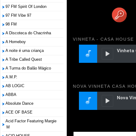
97 FM Spirit Of London
97 FM Vibe 97
98 FM
A Discoteca do Chacrinha
VINHETA - CASA HOUSE
A Homeboy
A noite é uma criança
A Tribe Called Quest
A Turma do Balão Mágico
A.M.P.
AB LOGIC
NOVA VINHETA CASA HO
ABBA
Absolute Dance
ACE OF BASE
Acid Factor Featuring Margie
M
ACID HOUSE