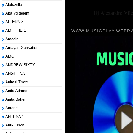
Alphaville
Dj Alexandre Vile
Alta Voltagem
ALTERN 8
AM I THE 1
WWW.MUSICPLAY.WEBRA
Amadin
Amaya - Sensation
AMG
ANDREW SIXTY
ANGELINA
Animal Traxx
Anita Adams
Anita Baker
Antares
ANTENA 1
Anti-Funky