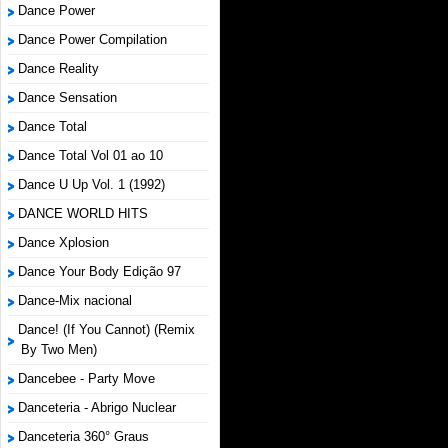
Dance Power
Dance Power Compilation
Dance Reality
Dance Sensation
Dance Total
Dance Total Vol 01 ao 10
Dance U Up Vol. 1 (1992)
DANCE WORLD HITS
Dance Xplosion
Dance Your Body Edição 97
Dance-Mix nacional
Dance! (If You Cannot) (Remix
By Two Men)
Dancebee - Party Move
Danceteria - Abrigo Nuclear
Danceteria 360° Graus