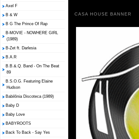
Axel F
CASA HOUSE BANNER
B & W
B G The Prince Of Rap
B-MOVIE - NOWHERE GIRL
(1989)
B-Zet ft. Darlesia
B.A.R
B.B.&.Q. Band - On The Beat
89
B.S.O.G. Featuring Elaine
Hudson
Babilônia Discoteca (1989)
Baby D
Baby Love
BABYROOTS
Back To Back - Say Yes