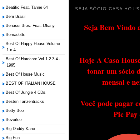
Beatific Feat. Tanne 64
SEJA SÓCIO CASA HOUS
Bem Brasil
Seja Bem Vindo a
Benassi Bros. Feat. Dhany
Bernadette
Best Of Happy House Volume
1 a 4
Hoje A Casa House 
Best Of Hardcore Vol 1 2 3 4 -
1995
tonar um sócio 
Best Of House Music
mensal e ne
BEST OF ITALIAN HOUSE
Best Of Jungle 4 CDs.
Você pode pagar c
Besten Tanzentracks
Betty Boo
Pic Pay
Beverlee
Big Daddy Kane
Big Fun