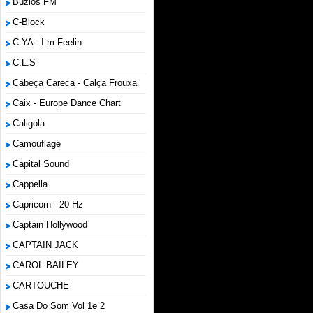
Búzios FM
C-Block
C-YA - I m Feelin
C.L.S
Cabeça Careca - Calça Frouxa
Caix - Europe Dance Chart
Caligola
Camouflage
Capital Sound
Cappella
Capricorn - 20 Hz
Captain Hollywood
CAPTAIN JACK
CAROL BAILEY
CARTOUCHE
Casa Do Som Vol 1e 2