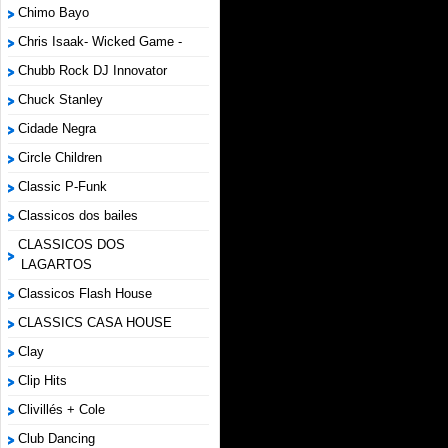
Chimo Bayo
Chris Isaak- Wicked Game -
Chubb Rock DJ Innovator
Chuck Stanley
Cidade Negra
Circle Children
Classic P-Funk
Classicos dos bailes
CLASSICOS DOS
LAGARTOS
Classicos Flash House
CLASSICS CASA HOUSE
Clay
Clip Hits
Clivillés + Cole
Club Dancing