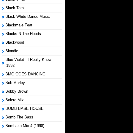
Black Total
Black White Dance Music
Blackmale Feat
Blacks N The Hoods
Blackwood
Blondie
Blue Violet - I Really Know -
1992
BMG GOES DANCING
Bob Marley
Bobby Brown
Bolero Mix
BOMB BASE HOUSE
Bomb The Bass
Bombazo Mix 4 (1998)