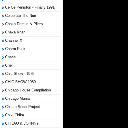
Ce Ce Peniston - Finally 1991
Celebrate The Nun
Chaka Demus & Pliers
Chaka Khan
Channel X
Charm Funk
Chase
Cher
Chic Show - 1978
CHIC SHOW 1980
Chicago House Compilation
Chicago Mania
Chicco Secci Project
Chiki Chika
CHILAO & JOHNNY