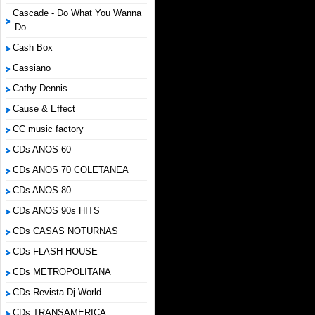
Cascade - Do What You Wanna
Do
Cash Box
Cassiano
Cathy Dennis
Cause & Effect
CC music factory
CDs ANOS 60
CDs ANOS 70 COLETANEA
CDs ANOS 80
CDs ANOS 90s HITS
CDs CASAS NOTURNAS
CDs FLASH HOUSE
CDs METROPOLITANA
CDs Revista Dj World
CDs TRANSAMERICA