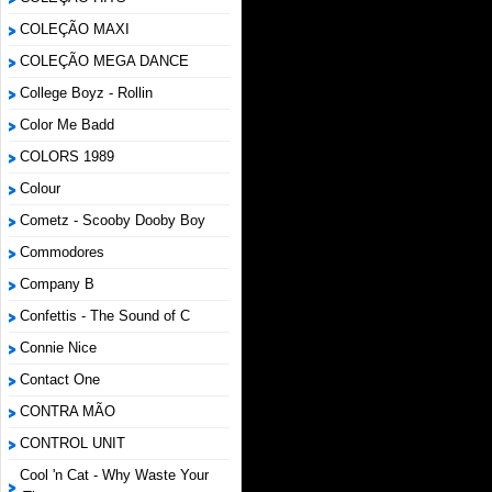
COLEÇÃO MAXI
COLEÇÃO MEGA DANCE
College Boyz ‎- Rollin
Color Me Badd
COLORS 1989
Colour
Cometz - Scooby Dooby Boy
Commodores
Company B
Confettis - The Sound of C
Connie Nice
Contact One
CONTRA MÃO
CONTROL UNIT
Cool 'n Cat - Why Waste Your