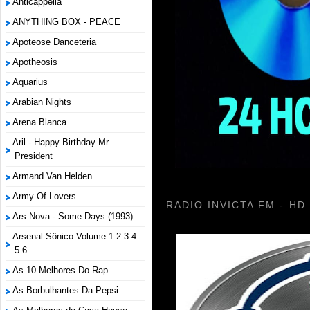
Anticappella
ANYTHING BOX - PEACE
Apoteose Danceteria
Apotheosis
Aquarius
Arabian Nights
Arena Blanca
Aril - Happy Birthday Mr.
President
Armand Van Helden
Army Of Lovers
RADIO INVICTA FM - HD
Ars Nova - Some Days (1993)
Arsenal Sônico Volume 1 2 3 4
5 6
As 10 Melhores Do Rap
As Borbulhantes Da Pepsi