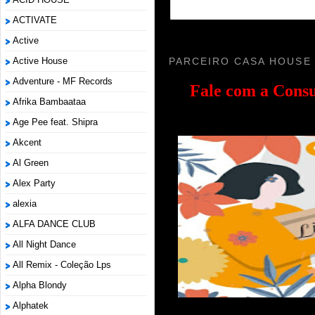
ACTIVATE
Active
PARCEIRO CASA HOUSE
Active House
Adventure - MF Records
Fale com a
Consu
Afrika Bambaataa
Age Pee feat. Shipra
Akcent
Al Green
Alex Party
alexia
ALFA DANCE CLUB
All Night Dance
All Remix - Coleção Lps
Alpha Blondy
Alphatek