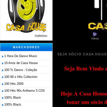
MARCADORES
SEJA SÓCIO CASA HOUS
1 Hora De Dance Music
10 Anos de Casa House
Seja Bem Vindo a
100 % Dance - Coleção
100 90 s Hits Collection
100 Hits 2000
100 Hits 90s Anthems 5 CDS
Hoje A Casa House 
100% Black
tonar um sócio 
100% Black.